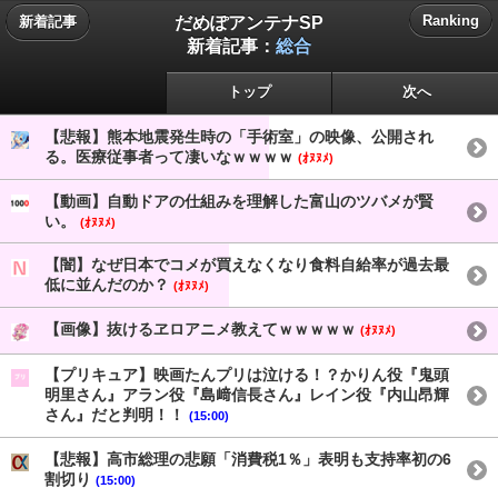
だめぽアンテナSP
Ranking
新着記事
新着記事：
総合
トップ
次へ
【悲報】熊本地震発生時の「手術室」の映像、公開され
る。医療従事者って凄いなｗｗｗｗ
(ｵﾇﾇﾒ)
【動画】自動ドアの仕組みを理解した富山のツバメが賢
い。
(ｵﾇﾇﾒ)
【闇】なぜ日本でコメが買えなくなり食料自給率が過去最
低に並んだのか？
(ｵﾇﾇﾒ)
【画像】抜けるヱロアニメ教えてｗｗｗｗｗ
(ｵﾇﾇﾒ)
【プリキュア】映画たんプリは泣ける！？かりん役『鬼頭
明里さん』アラン役『島﨑信長さん』レイン役『内山昂輝
さん』だと判明！！
(15:00)
【悲報】高市総理の悲願「消費税1％」表明も支持率初の6
割切り
(15:00)