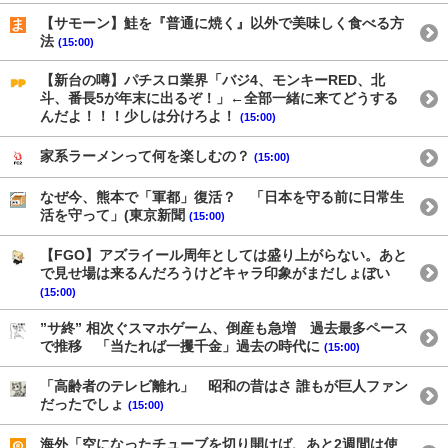
【サモーン】鮭を『普通に焼く』以外で美味しく食べる方
法
(15:00)
【新台の噂】パチスロ業界「バジ4、モンキーRED、北
斗、番長5が年末に出るぞ！」←全部一緒に来てどうする
んだよ！！！少しは分けろよ！
(15:00)
家系ラーメンって何を楽しむの？
(15:00)
なぜ今、熊本で「軍都」復活？ 「日本を守る前に日常生
活を守って」(東京新聞
(15:00)
【FGO】アズライール周年としては盛り上がらない。あと
で見せ場は来るんだろうけどキャラ印象がまだしょぼい
(15:00)
”サ終” 相次ぐスマホゲーム、倒産も急増 過去最多ペース
で推移 「当たれば一攫千金」過去の時代に
(15:00)
「高齢者のテレビ離れ」 昭和の昔はさ 誰もが巨人ファン
だったでしょ
(15:00)
海外「空になったチューブを切り開けば、あと2週間は使