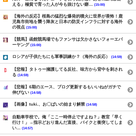
える」極貧で育った人が今も抜けない癖…
(15:00)
【海外の反応】桜島の猛烈な爆発的噴火に世界が畏怖！鹿
児島市街地を襲う降灰と日本の防災インフラに対する海外
の視点
(15:00)
【競馬】函館競馬場でもファンサは欠かさないフォーエバ
ーヤング
(15:00)
ロシアが子供たちにも軍事訓練か？（海外の反応）
(14:59)
【悲報】タトゥー擁護してる反社、味方から背中を刺され
る
(14:59)
【悲報】6期のエース、ブログ更新するもいいねがガチで
伸びない
(14:58)
【画像】tuki.、お〇ぱいの始まり解禁
(14:58)
自動車学校で。俺「ここ一時停止ですよね？」教官「早く
行け！」→指示どおり進んだ直後、バイクと衝突してしま
い…
(14:57)