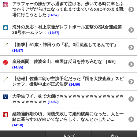
アラフォーの妹がアホ過ぎて泣ける。歩いてる時に車とぶ
つかりアザだらけになって血まで出ているのにそのまま職
場に行こうとした
(14:57)
海外の反応：村上宗隆がレフトポール直撃の2試合連続第
26号ホームラン！
(14:57)
【衝撃】51歳・神田うの「私、3回流産してるんです」
(14:57)
産経新聞 佐渡金山、韓国は反日を持ち込むな ［8/9］
(14:55)
【悲報】佐藤二朗が主演予定だった『踊る大捜査線』スピ
ンオフ、撮影中止が正式決定
(14:50)
大学生ワイ、株で大儲けｗｗｗｗｗｗｗｗｗｗｗｗｗｗｗ
ｗｗｗｗｗｗｗｗ
(14:50)
結婚適齢期の頃、同棲失敗して婚約破棄になった。人と一
緒に暮らすのが向いてないらしく、なんとかしたい...
(14:50)
トップ
次へ