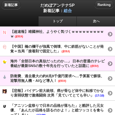
だめぽアンテナSP
Ranking
新着記事
新着記事：
総合
トップ
次へ
【超速報】靖國神社、ようやく気づくｗｗｗｗｗｗｗｗｗ
ｗ
(ｵﾇﾇﾒ)
【中国】橋の欄干が強風で倒壊、中に鉄筋がないことが発
覚＝当局「接着剤で固定した」
(ｵﾇﾇﾒ)
海外「全部日本の真似だったのか…」 日本の普通のテレビ
番組が最新SNSの数十年先を行っていたと話題に
(ｵﾇﾇﾒ)
防衛費、過去最大の約8兆9千億円要求へ…予算案で膨張、
迎撃用無人機・AIなど導入！
(ｵﾇﾇﾒ)
【悲報】バイデン前大統領、癌が骨など体中に転移でかな
り衰弱状態で激痛闘病 次男「見ていてとても辛い」
(17:10)
「アニソン盆祭りで日本の品格が落ちた」と酷評した元女
優、「あんたが品格を語るのかよ！」と総ツッコミを食ら
ってしまい……
(17:09)