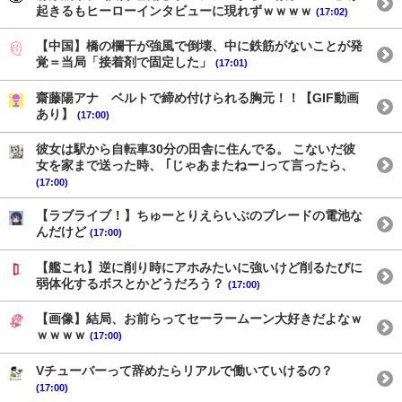
起きるもヒーローインタビューに現れずｗｗｗｗ
(17:02)
【中国】橋の欄干が強風で倒壊、中に鉄筋がないことが発
覚＝当局「接着剤で固定した」
(17:01)
齋藤陽アナ ベルトで締め付けられる胸元！！【GIF動画
あり】
(17:00)
彼女は駅から自転車30分の田舎に住んでる。 こないだ彼
女を家まで送った時、 ｢じゃあまたねー｣って言ったら、
(17:00)
【ラブライブ！】ちゅーとりえらいぶのブレードの電池な
んだけど
(17:00)
【艦これ】逆に削り時にアホみたいに強いけど削るたびに
弱体化するボスとかどうだろう？
(17:00)
【画像】結局、お前らってセーラームーン大好きだよなｗ
ｗｗｗｗ
(17:00)
Vチューバーって辞めたらリアルで働いていけるの？
(17:00)