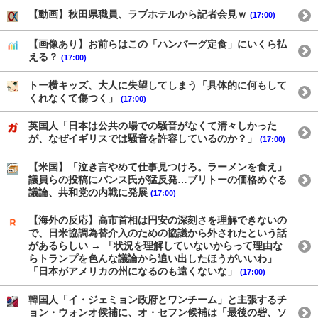
【動画】秋田県職員、ラブホテルから記者会見ｗ
(17:00)
【画像あり】お前らはこの「ハンバーグ定食」にいくら払
える？
(17:00)
トー横キッズ、大人に失望してしまう「具体的に何もして
くれなくて傷つく」
(17:00)
英国人「日本は公共の場での騒音がなくて清々しかった
が、なぜイギリスでは騒音を許容しているのか？」
(17:00)
【米国】「泣き言やめて仕事見つけろ。ラーメンを食え」
議員らの投稿にバンス氏が猛反発…ブリトーの価格めぐる
議論、共和党の内戦に発展
(17:00)
【海外の反応】高市首相は円安の深刻さを理解できないの
で、日米協調為替介入のための協議から外されたという話
があるらしい → 「状況を理解していないからって理由な
らトランプを色んな議論から追い出したほうがいいわ」
「日本がアメリカの州になるのも遠くないな」
(17:00)
韓国人「イ・ジェミョン政府とワンチーム」と主張するチ
ョン・ウォンオ候補に、オ・セフン候補は「最後の砦、ソ