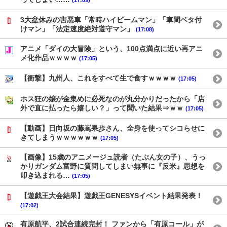
3大盆休みの害悪車「常時ハイビームマン」「車間ベタ付
けマン」「法定速度絶対遵守マン」
(17:08)
アニメ「ダイの大冒険」という、100点満点に近い再アニ
メ化作品ｗｗｗｗ
(17:05)
【衝撃】九州人、これをすべて生で食すｗｗｗｗ
(17:05)
ホス狂の嬢が金集めに必死なのが丸分かりだったから「店
外で直に払ったら嬉しい？」って聞いた結果⇒ｗｗ
(17:05)
【動画】日向坂の藤嶌果歩さん、全身を使ってシコらせに
きてしまうｗｗｗｗｗｗ
(17:05)
【画像】15歳のアニメージュ読者（たぶん女の子）、うっ
かりガンダム富野に質問してしまい無事に『反米』思想を
叩き込まれる…
(17:05)
【遊戯王大会結果】遊戯王GENESYSイベント結果発表！
(17:02)
有原航平、2試合連続完封！ ファンから「有原コール」が