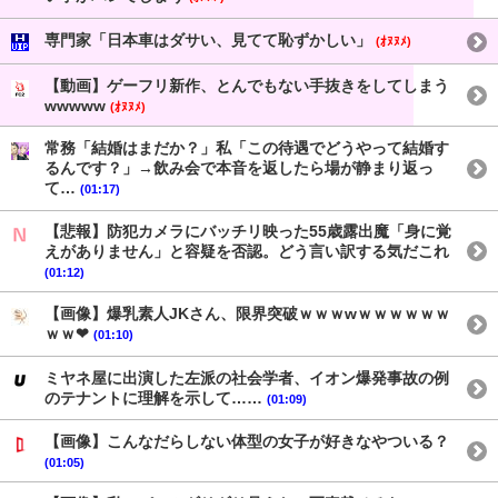
専門家「日本車はダサい、見てて恥ずかしい」
(ｵﾇﾇﾒ)
【動画】ゲーフリ新作、とんでもない手抜きをしてしまう
wwwww
(ｵﾇﾇﾒ)
常務「結婚はまだか？」私「この待遇でどうやって結婚す
るんです？」→飲み会で本音を返したら場が静まり返っ
て…
(01:17)
【悲報】防犯カメラにバッチリ映った55歳露出魔「身に覚
えがありません」と容疑を否認。どう言い訳する気だこれ
(01:12)
【画像】爆乳素人JKさん、限界突破ｗｗｗwｗｗｗｗｗｗ
ｗｗ❤
(01:10)
ミヤネ屋に出演した左派の社会学者、イオン爆発事故の例
のテナントに理解を示して……
(01:09)
【画像】こんなだらしない体型の女子が好きなやついる？
(01:05)