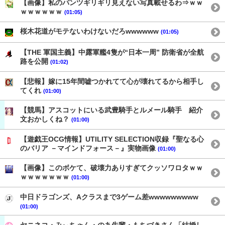
【画像】私のパンツギリギリ見えない写真載せるわ⇒ｗｗ
ｗｗｗｗｗｗ
(01:05)
桜木花道がモテないわけないだろwwwwww
(01:05)
【THE 軍国主義】中露軍艦4隻が“日本一周” 防衛省が全航
路を公開
(01:02)
【悲報】嫁に15年間嘘つかれてて心が壊れてるから相手し
てくれ
(01:00)
【競馬】アスコットにいる武豊騎手とルメール騎手 紹介
文おかしくね？
(01:00)
【遊戯王OCG情報】UTILITY SELECTION収録『聖なる心
のバリア －マインドフォース－』実物画像
(01:00)
【画像】このボケて、破壊力ありすぎてクッソワロタｗｗ
ｗｗｗｗｗｗｗ
(01:00)
中日ドラゴンズ、Aクラスまで3ゲーム差wwwwwwwww
(01:00)
ヤニネコ・みぃちゃん・のあ先輩・もちづきさん「結婚し