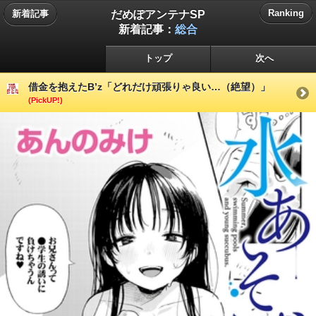
だめぽアンテナSP
Ranking
新着記事
新着記事：
総合
トップ
次へ
借金を抱えたB’z「どれだけ頑張りゃ良い…（絶望）」
(PickUP!)