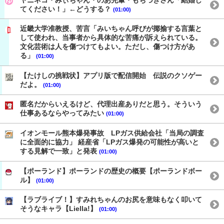
てください！」←どうする？
(01:00)
近畿大学准教授、苦言「みいちゃん呼びが揶揄する言葉と
して使われ、当事者から具体的な苦痛が訴えられている。
文化芸術は人を傷つけてもよい。ただし、傷つけ方があ
る」
(01:00)
【たけしの挑戦状】アプリ版で配信開始 伝説のクソゲー
だよ。
(01:00)
匿名だからいえるけど、代理出産ありだと思う。そういう
仕事あるならやってみたい
(01:00)
イオンモール熊本爆発事故 LPガス供給会社「当局の調査
に全面的に協力」 経産省「LPガス爆発の可能性が高いと
する見解で一致」と発表
(01:00)
【ポーランド】ポーランドの歴史の概要【ポーランドボー
ル】
(01:00)
【ラブライブ！】すみれちゃんのお尻を意味もなく叩いて
そうなキャラ【Liella!】
(01:00)