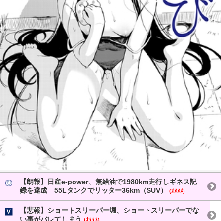
【朗報】日産e-power、無給油で1980km走行しギネス記
録を達成 55Lタンクでリッター36km（SUV）
(ｵﾇﾇﾒ)
【悲報】ショートスリーパー堀、ショートスリーパーでな
い事がバレてしまう
(ｵﾇﾇﾒ)