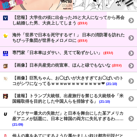
【悲報】大学生の頃に出会ったJSと大人になってから再会
し結婚した男、大炎上してしまう
(ｵﾇﾇﾒ)
海外「世界で日本を死守するぞ！」 日本の消防署を訪れた
ちびっ子集団が世界をメロメロに
(ｵﾇﾇﾒ)
専門家「日本車はダサい、見てて恥ずかしい」
(ｵﾇﾇﾒ)
【画像】日本共産党の街宣車、ほんと碌でもないな
(ｵﾇﾇﾒ)
【画像】巨乳ちゃん、お◯ぱいが大きすぎてお◯ぱいのト
コがシワになってるｗｗｗwｗｗｗｗｗｗｗｗ❤
(21:10)
【速報】トランプ大統領、出産旅行を禁じる大統領令「米
国籍取得を目的とした中国人らを排除する」
(21:10)
「ピクサー最大の失敗だ」と日本を舞台にした某アメリカ
産アニメが話題に、日本と韓国の両方に失礼すぎるわ……
(21:09)
他人の車をあてにするような厚かましい奴は都市伝説だと