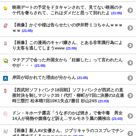
映画デートの予定をドタキャンされて、見てない映画のチ
ケ代を奢らされて、これはダメだと思って別れたよ
(21:05)
【画像】かぐや様は告らせたいの伊井野ミコちゃんｗｗｗ
ｗｗ
(21:05)
【画像】この漫画のキャバ嬢さん、とある非常識行為によ
り太客を逃してしまうwww
(21:05)
マチアプで会った外国女から「妊娠した」って言われたん
やが・・・
(21:05)
岸田が叩かれてた理由が分からん
(21:05)
【西武対ソフトバンク18回戦】ソフトバンクが西武との直
接対決を制しマジック35！代打・柳町が7回に決勝の2点適
時三塁打 松本晴7回10K1失点7勝目 杉山24S
(21:03)
ドン・キホーテ露店「うなぎのかば焼き」で食中毒 男女
14人が発熱や腹痛など訴え…サルモネラ属の菌検出
(21:03)
【画像】新人AV女優さん、ジブリキャラのコスプレでチン
ポを硬めてくるｗｗｗｗｗｗｗ