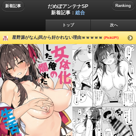
だめぽアンテナSP
Ranking
新着記事
新着記事：
総合
トップ
次へ
星野源がなんj民から好かれない理由ｗｗｗｗｗ
(PickUP!)