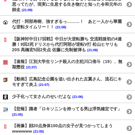
思ってたが、現実に生息する生き物だと知った令和元年の
師走
(21:09)
代打・阿部寿樹、強すぎるっ………！ あと一人から華麗
な逆転タイムリー！！
(21:08)
【阪神対中日17回戦】中日が大逆転勝ち 交流戦後初の4連
勝！9回2死ドリスから代打阿部が逆転V打 松山ヒヤリも
20S 髙橋宏5回2失点 佐藤に先制被弾も
(21:08)
【速報】江別大学生リンチ殺人の主犯川口侑斗（19）、無
期懲役
(21:07)
【動画】広島記念公園を追い出された左翼さん、流石にキ
モすぎて炎上
(21:07)
少子化って女さんのせいだよな
(21:06)
【悲報】識者「ロキソニンを持ってる男は浮気確定です」
(21:05)
【画像】顔20点身体100点の女子が見つかってしまう
wwwwww
(21:05)