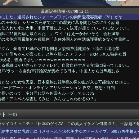
最新記事情報 - 08/08 12:11
にした」逮捕されたジャニーズファンの柴田愛花容疑者（28）がヤ...
の王子様』 シリーズ完結で27年の歴史に幕を閉じたのに全く話題...
仕入れた米卸大手、米価下落によって決算が凄まじいことになってい...
師に55億円騙し取られた…」 ワイ「はえーかわいそう…会社滅茶...
の永住許可厳格化を猛批判「永住外国人の生活保護受給をなくす目的...
ダム、豪雨で13基の水門を開き大規模放流開始か 下流の工場地帯...
すいと母ちゃんが言った』と胸を張ったアラフォーのおっさん独身社員
影現場、普通ではないｗｗｗwｗｗｗｗｗｗｗｗ
る番組ばかり作ったフジテレビ、自業自得すぎる立場に陥ってしまい...
軽EVラッコを自動車評論家が褒めてる日本、中国人からは馬鹿にさ...
となった女性天皇。日本皇族に韓半島の男の血が入る可能性がゼロに...
 ソードアート・オンライン アリシゼーション 夜空」感想・評判...
が長いのって、多分同じ話を何回もループしてるよね
信者「アスペの検査してみた…みんなこれわかるの？」
シスに負ける。イギリス史上最も売れたスタジオアルバムがOasi...
り返ると思ったけど日本より欧米が諸悪の根源やん
ット
元女子アナさん、∧∨みたいに脱いでしまうｗｗｗｗｗｗｗｗｗｗｗ...
[一覧]
イ「ゴムある？」家主の女さん「はぁ？！」⇒結果ｗｗｗｗｗｗｗ...
外ゲイコミュニティ「日本のゲイAV、この素人イケメン何者点？」⇒ 話題の
や姫！スピンオフ漫画、「超かぐやメシ」連載決定ｗｗｗ
配信中に猫に乳首ポロリさせられた10代美少女のアーカイブ、500万再生越え
】ヤクルトvsオリックス 8/8/12:00
クウェート戦で行った審判買収が本当に深刻である理由がこちら…」...