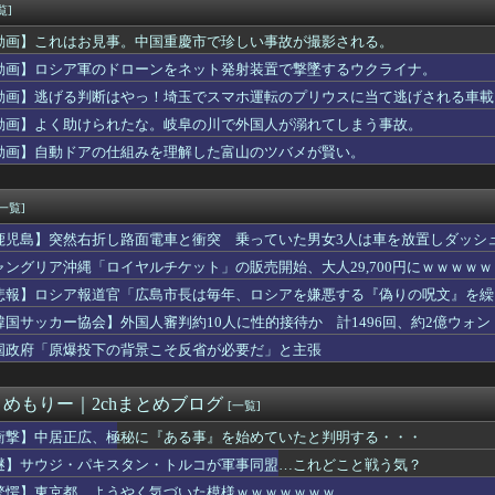
トスリーパー堀さん、高須幹弥に医学的に詰められてガチ切れwwww
覧]
ゃんの作者さん、泣いてしまう
動画】これはお見事。中国重慶市で珍しい事故が撮影される。
耳元で「ばか。役立たず。給料泥棒」って囁かれた結果ｗｗｗｗｗｗ...
ゅう議員、熊本地震被災地で冷感ポンチョ配布 → 被災民の衝撃の...
動画】ロシア軍のドローンをネット発射装置で撃墜するウクライナ。
ョン).276 6本33点OPS.724 0失策←こいつ...
動画】逃げる判断はやっ！埼玉でスマホ運転のプリウスに当て逃げされる車載
、バイク降りる事を決意する………
動画】よく助けられたな。岐阜の川で外国人が溺れてしまう事故。
天堂」の熊本地震被災者支援策が物議！海外ファン「神対応」「金額...
6000万円つぎ込んだ税務署職員、3億3400万円しか回収で...
動画】自動ドアの仕組みを理解した富山のツバメが賢い。
7で迷ってるんだが…
、兄との旅行でダブルベッドを予約してしまう⇒ｗｗｗｗｗｗ
[一覧]
鹿児島】突然右折し路面電車と衝突 乗っていた男女3人は車を放置しダッシ
ャングリア沖縄「ロイヤルチケット」の販売開始、大人29,700円にｗｗｗｗ
悲報】ロシア報道官「広島市長は毎年、ロシアを嫌悪する『偽りの呪文』を繰
張
韓国サッカー協会】外国人審判約10人に性的接待か 計1496回、約2億ウォン（
国政府「原爆投下の背景こそ反省が必要だ」と主張
とめもりー｜2chまとめブログ
[一覧]
衝撃】中居正広、極秘に『ある事』を始めていたと判明する・・・
謎】サウジ・パキスタン・トルコが軍事同盟…これどこと戦う気？
驚愕】東京都、ようやく気づいた模様ｗｗｗｗｗｗｗ