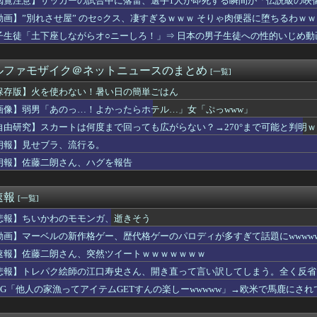
閲覧注意】サッカーの試合中に落雷、選手1人が即死する瞬間が「伝説級の映
ーム教えて
動画】”別れさせ屋” のセ○クス、凄すぎるｗｗｗ そりゃ肉便器に堕ちるわｗｗ
オイルマネーが転がり込んでガチで東北最強へWWWWWWWWWW...
の季節だね。伝説の島、巨大な氷、眠る財宝……心躍る要素が目白押...
子生徒「土下座しながらオ○ニーしろ！」⇒ 日本の男子生徒への性的いじめ動
ップは「烙印」多すぎじゃない？
日本で一番美味い食べ物はこれな、試してみろ！飛ぶぞ」
ルファモザイク＠ネットニュースのまとめ
[一覧]
物中毒のヤクねこの末路が心配でならない・・・
の絵師が描いた味付けの濃いウマ娘からしか得られない栄養素はある
保存版】火を使わない！暑い日の簡単ごはん
う式典なのに防弾ガラスと防弾バッグSPで囲まれた壇上でスピーチ...
画像】弱男「あのっ…！よかったらホテル…」女「ぷっwww」
木朗希、5回まで2失点の力投
食で大盛り頼むの辞めてみます？」 ワイ「…食っちゃいけないも...
自由研究】スカートは何度まで回っても広がらない？→270°まで可能と判明
さMax！心も踊る「マンガ毎週末セール（50%還元）」2日目...
朗報】見せブラ、流行る。
ドミナスパージちゃんがモンスター化！？
朗報】佐藤二朗さん、ハグを報告
ロ飯、久々に見たな…
さMax！心も踊る「マンガ毎週末セール（50%還元）」2日目...
ライブバーストが初めて映像化された時の衝撃
速報
[一覧]
引っ越し】ウルトラマンテオ 第６話 感想まとめ
使わない！暑い日の簡単ごはん
悲報】ちいかわのモモンガ、逝きそう
】【悲報】この９連休、ラブライブイベントなし…？？
動画】マーベルの新作格ゲー、歴代格ゲーのパロディが多すぎて話題にwwwww
お見事。中国重慶市で珍しい事故が撮影される。
で我慢するよ」〈年金月17万円・74歳男性〉物価高で変わった当...
速報】佐藤二朗さん、突然ツイートｗｗｗｗｗｗｗ
のメリットが全然出てこないけど、普通に石がハチャメチャに貰える...
悲報】トレパク絵師の江口寿史さん、開き直って言い訳してしまう。全く反省
AX上映ってなんなの
RPG「他人の家漁ってアイテムGETすんの楽しーwwwww」→欧米で馬鹿にさ
ホンダ「ラーメン700円は安すぎる！2000円にするべき」
こ、れいわ新選組を離党して活動休止…「スジは通します」とは何だ...
れた1995年新年3・4合併号に載ってる作品リストｗｗｗｗｗ