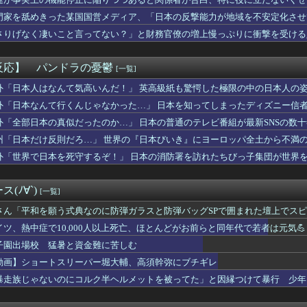
「日本の弁当屋の貼り紙、最後の一行がずるい」
ティ「日本のゲイAV、この素人イケメン何者点？」⇒ 話題の動画...
門家を舐めきった某国国営メディア、「日本の反撃能力が地域を不安定化させ
の水道哲学、ネタ元は宗教団体の無償労働だった
ようとするも……
さりげなく凄いこと言ってない？」と財務官僚の増上慢っぷりに衝撃を受ける
マツナガスレ、これで24歳は無理あるだろ…
……
イドル大決戦... 坂道vsカワラボvsスタダvsハロプロ...
ナラエラーwwwwwwwwwwwwwwwwwwwwwwww...
反応】 パンドラの憂鬱
[一覧]
) 13試合 4勝6敗 防御率3.41←今オフFA
】佐伯解説員、ディアーナ4連敗を予想して、ブルーウォーカー太田...
外「日本人はなんて気高いんだ！」 英高級紙も驚愕した極限の中の日本人の
いで逮捕 エジプト国籍の男性を不起訴処分 鳥取地検 [8/8]
外「日本なんて行くんじゃなかった…」 日本を知ってしまったディズニー信
ヨタセリカはクールで信頼性が高く、運転が楽しいスポーツカーだっ...
外「全部日本の真似だったのか…」 日本の普通のテレビ番組が最新SNSの数
hシングル、坂道グループのスケジュールを見ると...
過去最少の21%へ低下！タイムズ会員にアンケート
州「日本だけ反則だろ…」 世界の『日本びいき』にヨーロッパ全土から不満
月、坂道vsカワラボvsスタダvsハロプロの大激戦
外「世界で日本を死守するぞ！」 日本の消防署を訪れたちびっ子集団が世界
6、歴代最低タイトルを更新
ン・トルコ3カ国が共同防衛協定締結…「イスラム版NATO」指摘...
ードボーイってアレ大丈夫なんか？？？？？
(ﾉ∀`)
[一覧]
号ホームランにMLBファン騒然！←「素晴らしいパワーだ！」（海...
体型ジャンル、確立される！お前らはどれが好きや？
さん「平和を願う式典なのに防弾ガラスと防弾バッグSPで囲まれた壇上でス
wwwwwwwwwwwwww
イツ、熱中症で10,000人以上死亡、ほとんどがお前らと同年代で若者は元気💪
わのモモンガ、逝きそう
子園出場校 猛暑と資金難に苦しむ
タクくん、女の服の構造がわからず全世界に恥を晒してしまうw
か月半ほどお試し同居。トメ「無理！帰る！」私（だよね～よかった...
動画】ショートスリーパー堀大輔、高須幹弥にブチギレ
(32)、自分のシコポイントに気がつくｗｗｗｗｗｗｗｗｗｗ
暴走族じゃないのにコルク半ヘルメットを被ってた」と因縁つけて暴行 少年ら
撃】ヤニねこちゃんの尻が凄すぎるｗｗｗｗもしかして…ヤニねこち...
のトマホーク試射を批判「周辺の安全保障上の脅威を口実に再軍備を...