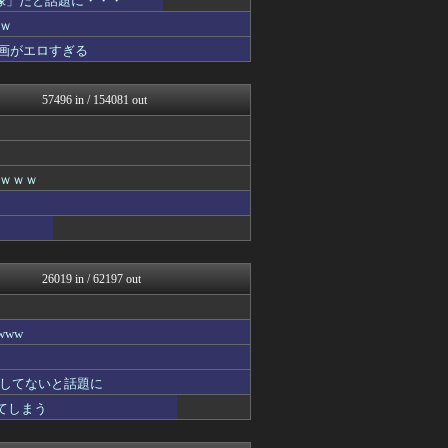
像」だと話題に・・・
カンダタ速報
ｗ
資格ちゃんねる
画がエロすぎる
ニュー速VIPブログ(`･...
遊戯王マスターデュエルまと...
まにゅそく 2chまとめニ...
57496 in / 154081 out
最強ジャンプ放送局
うまぴょいチャンネル -ウ...
痛いニュース(ﾉ∀`)
なんじぇいスタジアム＠なん...
凹凸ちゃんねる 発達障害・...
ｗｗｗｗ
PCパーツまとめ
スターライト速報 -遊戯王...
ウマ娘まとめ速報うまろぐ
ヒロイモノ中毒
ミニゴブ速報 ～グラブルま...
26019 in / 62197 out
ヒーローNEWS
アルファルファモザイク＠ネ...
コンテンツ・声優 | ラブ...
ww
1000mg
明日は何を食べようか
FGOまとめ速報
してないと話題に
まどドラまとめ速報 魔法少...
れてしまう
ラーメン速報｜2chまとめ...
モナニュース
ああ言えばForYou