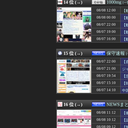
08/08 11:09
14 位 (→)
【悲報】ショー
1000mg
[一
08/08 11:09
【悲報】みいち
08/08 12:00
【
08/08 11:09
女上司（27）に
08/08 11:08
08/08 00:00
【動画】へずまり
【
08/08 11:08
度会隆輝(立浪セレクシ
08/07 22:00
【
08/08 11:08
バイク乗りワイ
08/07 19:00
【
08/08 11:06
【GAME】「任
08/08 11:05
【悲報】競艇に8億
08/07 16:00
【
08/08 11:05
モニター24と2
08/08 11:05
【悲報】妹さん
15 位 (→)
保守速報
08/07 22:00
【
08/07 21:00
ジ
08/07 19:54
【
主
08/07 15:10
【
08/07 14:10
中
16 位 (→)
NEWSま
08/08 11:12
【
08/08 10:12
【
08/08 09:12
【