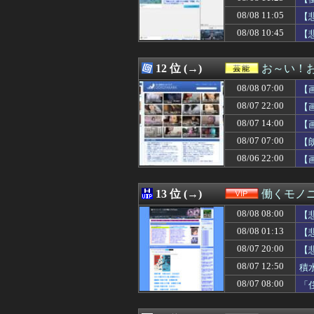
08/08 11:25
【驚愕】人生で初
08/08 11:05
08/08 11:24
ルメール騎手が
【
08/08 11:23
【NBA】レブロ
08/08 10:45
【
08/08 11:22
レースクイーンを
ｗ
08/08 11:22
大谷翔平、第二
08/08 11:20
『ろくでなしBLU
12 位 (→)
お～い！
08/08 11:20
SNSで知り合った
08/08 07:00
【
08/08 11:20
【悲報】熊本避
08/08 11:20
日本人女性がY
08/07 22:00
【
08/08 11:18
【朗報】FF15
08/07 14:00
【
08/08 11:17
【ホロライブ】
08/07 07:00
08/08 11:15
俺「元カノは中卒
【
08/08 11:15
軽飛行機が屋根す
08/06 22:00
【
08/08 11:15
【トラウマ】映画
08/08 11:15
玉石混交だろ 〜
08/08 11:15
ヤフオクで「気持
13 位 (→)
働くモノニ
08/08 11:13
【豊臣兄弟！】
08/08 08:00
【
08/08 11:13
【ｼｺ画像】巨乳
08/08 11:12
ドジャース・佐々
08/08 01:13
【
08/08 11:12
【衝撃】中居正
08/07 20:00
【
08/08 11:11
昔のスロット動画
08/07 12:50
積
08/08 11:10
【朗報】佐藤二
08/08 11:10
【画像】隣家の
08/07 08:00
「
08/08 11:10
【ドイツ空港テロ
08/08 11:09
【遊んでるニコ】