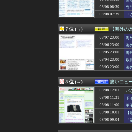
08/08 12:00
【衝撃】韓国人
08/08 12:00
海外ゲイコミュニ
08/08 08:39
専
08/08 12:00
「経営の神様」
め
08/08 07:39
「
08/08 11:59
【MSV】シン・
が
08/08 11:57
【日向坂46】女性ア
08/08 11:56
昨日のE-楽天のサヨ
7 位 (→)
【海外の
08/08 11:56
ロッテ小島和哉(30
08/08 11:55
08/07 23:00
【ハマスタバトル
海
08/08 11:55
わいせつな行為疑
08/06 23:00
海
08/08 11:50
【海外の反応】ト
08/05 23:00
海
08/08 11:50
【櫻坂46】16t
08/08 11:50
路上駐車経験率が
08/04 23:00
欧
08/08 11:49
【日向坂46】来
08/03 23:00
海
08/08 11:48
【悲報】日向坂4
08/08 11:48
サウジ・パキスタ
08/08 11:47
【衝撃】ママレ
8 位 (→)
痛いニュース
08/08 11:46
村上宗隆の第２５
08/08 12:01
08/08 11:45
【画像】女子の
パ
08/08 11:45
広島田村後逸wwww
08/08 11:31
ド
08/08 11:45
【悲報】ちいか
08/08 11:00
甲
08/08 11:43
【画像あり】オ
08/08 11:40
【唖然】トメと２
08/08 10:01
【
08/08 11:40
【画像】佐倉綾音
08/08 09:04
「
08/08 11:40
『ヤニねこ』【衝
08/08 11:40
中国、海上自衛隊