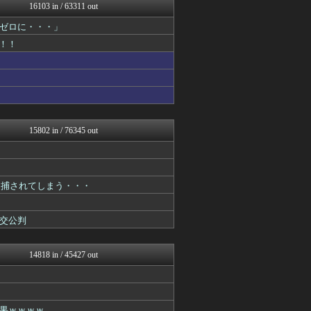
オレ的ゲーム速報＠刃
16103 in / 63311 out
おーるじゃんる
ゼロに・・・」
うしみつ-5chまとめ-
政経ワロスまとめニュース♪
！！
【サッカー まとめ】サカラ...
まるっと翻訳
なんじぇいスタジアム＠なん...
不思議.net - 5ch...
ガンプラ ログ
筋肉速報
海外さんいらっしゃい 海外...
15802 in / 76345 out
いたしん！
ぐら速 -声優まとめ速報-
痛いニュース(ﾉ∀`)
あらまめ2ch
逮捕されてしまう・・・
原神速報 | GENSHI...
アルファルファモザイク＠ネ...
かんにゅー -韓国の反応-
交公判
育児板拾い読み
モッコスヌ〜ン
漫画まとめ速報
14818 in / 45427 out
日本第一！ニュース録
U-1 NEWS.
ゴールデンタイムズ
わんこーる速報！
果ｗｗｗｗ