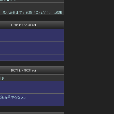
バズッター速報
ハロン棒ch
バスケまとめ・COM
金、取り戻せます」女性「これだ！」→結果
浮気ちゃんねる
なんじぇいスタジアム＠なん...
オレ的ゲーム速報＠刃
11305 in / 32041 out
キニ速
VIPPER速報
キムチ速報
アニはつ -アニメ発信場-
ホロ速
オーバージョイド！
QQQ(海外の反応)
哲学ニュースnwk
反日愚国 恨寓瘻
まとめCUP
10077 in / 49534 out
大河ドラマ2ch
引き
えっ!?またここのサイト?
なんじぇいスタジアム＠なん...
NEWSまとめもりー｜2c...
パチンコ・パチスロ.com
滅茶苦茶やろなぁ」
もみあげチャ～シュ～
2chまとめ・読み物・長編...
おーるじゃんる
トレンドの通り道