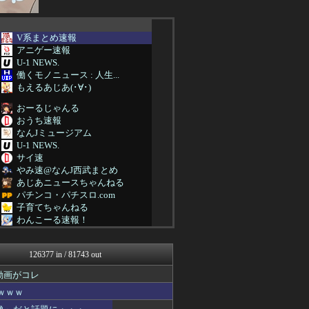
V系まとめ速報
アニゲー速報
U-1 NEWS.
働くモノニュース : 人生...
もえるあじあ(･∀･)
おーるじゃんる
おうち速報
なんJミュージアム
U-1 NEWS.
サイ速
やみ速@なんJ西武まとめ
あじあニュースちゃんねる
パチンコ・パチスロ.com
子育てちゃんねる
わんこーる速報！
V系まとめ速報
大艦巨砲主義！
126377 in / 81743 out
女子アナお宝画像速報－5c...
不思議.net - 5ch...
動画がコレ
アニチャット
ｗｗｗ
ツバメ速報＠ヤクルトスワロ...
海外トークログ