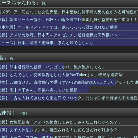
ても車がヤバい事故動画、謎にバイク批判派が湧いてきて終わる
ュースちゃんねる
[一覧]
、オイルマネー◯兆円が転がり込んでガチで東北最強へ
友達と脚の細さを比較されてしまうｗｗｗｗｗｗｗｗｗ （※画像...
国メディア「幻となった女性天皇。日本皇族に韓半島の男の血が入る可能性が
こ前衆院議員、れいわ離党＆活動休止を発表 → 過去の「スジを通...
速報】韓国サッカー協会、W杯・五輪予選で外国審判員や監督官を性接待！！
ッカーの順位、固定化してもう覆すことができないｗｗｗｗ
熊本地震】オールドメディアでは、絶っっっっっ対に流れない動画
試合ぶり25号特大ソロホームラン」
真さんの指標ちょっとやばい
悲報】アメリカ政府、日本円をアルゼンチン通貨危機と同列扱いへ・・・
イレ、究極の二択を利用者に迫ってしまうｗｗｗｗｗｗ (※画像...
ニュース】日本共産党の街宣車、ほんと碌でもないな
日発売のレオパルド、股関節が平成の作りすぎる…
肉、意味あるの？(笑)」←これｗｗｗｗｗｗ
人少女を働かせていた男の裁判に世界が騒然！←「求刑が軽すぎる」...
速報
[一覧]
ダルティックなスポットｗｗｗｗ
悲報】熊本避難所の皆様「パンばっかり。飽き飽きしてる」
田さん（34）の奇行・奇言で打線組んだ・・・
10,000人以上死亡、ほとんどがお前らと同年代で若者は元気💪
悲報】とんでもない交際報告をした大物YouTuberさん、破局を発表😭
とうとう入浴を余儀なくされるｗｗｗｗｗｗｗｗｗｗｗｗｗｗｗｗｗ...
恐怖】22歳女さん、商業施設で通りすがりの面識の無いJCにラリアットして
遣の最適解はこれ以外にない説
あのっ…！よかったらホテル…」女「ぷっwww」
悲報】広末涼子さん、病気を患っていた模様・・・
不足になった沖縄のスーパーに行ってみたら、なぜか辛ラーメンだけ...
悲報】「舌を入れてきたから歯と口でブロック」元ジャンポケ斉藤の不同意性
いんだけど北海道だからかしら
ェラで懲役7年求刑！刑法の「挿入」定義が招く衝撃の現実
んの作者さん、泣いてしまう😢
る速報！
[一覧]
首相、秋の内閣改造で目論む「麻生支配からの脱却」…茂木敏充氏も...
悲報】女性配信者「アスペの検査してみた…みんなこれわかるの？」
”現代にふさわしい表現”に強制変更される事態が進行中、今の価値...
なって炊き込みご飯が簡単で美味しくてコスパもいいことに気づいた
画像】女子の体型ジャンル、確立される！お前らはどれが好きや？
ママー、誕生日までに隠し部屋作って」母親「わかった」→結果ｗｗ...
衝撃】キッズ「ママー、誕生日までに隠し部屋作って」母親「わかった」→結