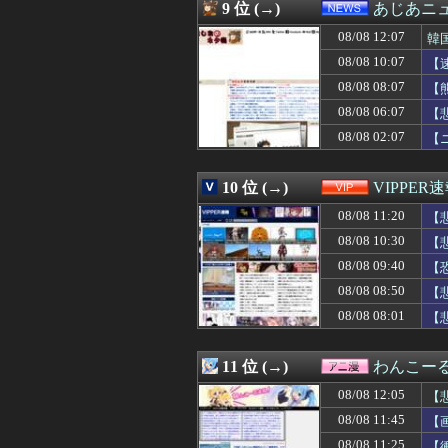
08/08 11:40
【動画】どう見
9 位 (→)
あじあニ
08/08 11:40
【速報】秋田県
08/08 12:07
08/08 11:39
ディズニーJK、
韓
08/08 11:38
【悲報】大石あき
08/08 10:07
【
08/08 11:38
【悲報】欧州サ
08/08 08:07
【
08/08 11:37
海外「村上宗隆6
08/08 11:36
【悲報】岡本和
08/08 06:07
【
08/08 11:35
【絶望】大阪のト
08/08 02:07
【
08/08 11:35
【ガンプラ】今
08/08 11:34
こじるり「その筋
08/08 11:34
日本で12歳タイ
10 位 (→)
VIPPER
08/08 11:32
【画像】このア
08/08 11:20
【
08/08 11:32
【お誕生日】逢
08/08 11:31
ドイツ、熱中症で
08/08 10:30
【
08/08 11:30
【速報】オタク、
08/08 09:40
【
08/08 11:30
【原神】探索派
08/08 11:30
08/08 08:50
【画像】弱男「
【
08/08 11:30
韓国人「台風で品
08/08 08:01
【
08/08 11:30
朝顔まだ咲かな
08/08 11:30
【斉藤慎二】フ
08/08 11:29
【悲報】みいちゃ
11 位 (→)
わんこー
08/08 11:29
【女性自身】高市
08/08 12:05
【
08/08 11:26
日本の古典作品が
08/08 11:26
自炊するように
08/08 11:45
【
08/08 11:25
【衝撃】キッズ「
08/08 11:25
【