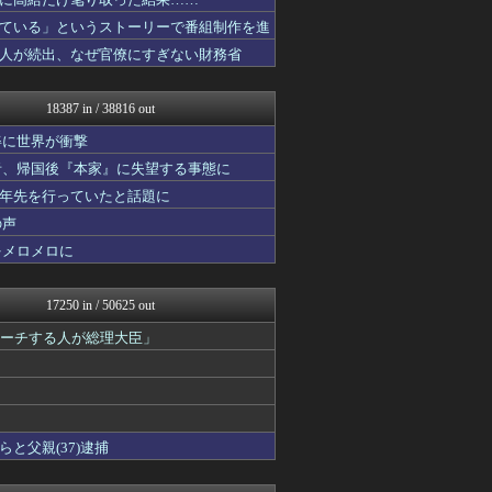
ニチカン！
ポッカキット
ている」というストーリーで番組制作を進
ネトウヨにゅーす
人が続出、なぜ官僚にすぎない財務省
ガンダムブログ（情報戦仕様...
日向坂46まとめもり～
なんじぇいスタジアム＠なん...
18387 in / 38816 out
まとめロッテ！
ベイスターズNEWS
姿に世界が衝撃
国難にあってもの申す！！
者、帰国後『本家』に失望する事態に
JDM速報 海外の反応
十年先を行っていたと話題に
櫻坂46まとめもり～
ゆめ痛 -自動車まとめブロ...
の声
日向坂46まとめ速報
をメロメロに
乃木坂46まとめ 乃木りん...
軍事・ミリタリー速報☆彡
スマブラ屋さん | スマブ...
17250 in / 50625 out
海外の反応スポーツ
わんこーる速報！
ピーチする人が総理大臣」
なんじぇいスタジアム＠なん...
アニゲー速報
異世界転生まとめ速報
修羅ママ速報
ラビット速報
と父親(37)逮捕
デジタルニューススレッド
にゅーすアルー！