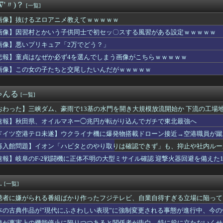
∇'〃)？
[一覧]
喰種で過去最低記録を更新したった…
ヱロアニメ教えてｗｗｗｗｗ
画像】抜けるヱロアニメ教えてｗｗｗｗｗ
事関係者に2～3年隠したいという夫。理由を聞いたら『世間体が悪...
画像】因習村とかいう子供同士で初セッ〇スする風習がある設定ｗｗｗｗｗ
七瀬、動物園でアシカに水をかけられビショビショに→たまこ爆笑
山に探検するぜ
画像】悪いプリキュア「2万でどう？」
買ったわ！見てやこれ！」ワイ「これスクーターじゃん…」
悲報】童貞はなぜか必ず4を選んでしまう画像がこちらｗｗｗｗｗ
、Xの誹謗中傷により自殺→記者「これ、インプレゾンビが誹謗中傷...
画像】この女の子たちと交尾したいんだがｗｗｗｗｗ
たデカ乳デカケツを晒す声優wwwwwwww
だろう、なんか火力足りんのよな
ールが引退、繁殖入り 18戦1勝 重賞2着7回
ゃんる
[一覧]
１位のスポットクーラーを 安く買った 今日設置する 予定だが多...
たらダメなのに、なぜか不倫するドラマが流行る理由がコチラ・・・・
おわった】三峡ダム、豪雨で13基の水門を開き大規模放流開始か 下流の工場
ク←世界一の金持ちなのになんかあんまり「羨ましい」と感じない理由
速報】秋田県、オイルマネー◯兆円が転がり込んでガチで東北最強へ
市総理と面会決定も…発言不可、握手のみ 8月9日長崎の被爆体験...
アジアで唯一『世界住みやすさ指数』トップ10の都市がある国とな...
ドイツ空港テロ未遂】ウクライナ機に爆発物搭載ドローン接近→空港職員が蹴
故か怒っているやよいのご機嫌を直す方法
能C4搭載していた」
再入館問題】イオン「ハビタとのやり取りは確認できず」も、抑止や社内ルー
ネスは陽射しや雨を防げそうなの良いよね
速報】岐阜のF-2戦闘機に正体不明の大型ミサイル確認 迎撃火器回避を備えた1
ッチガチになった顔、大変なことになってるって...
W杯で加入者数5倍に 視聴者数は6700万人 総視聴数も4億...
ない」って、正しくは「優しさ以外にセールスポイントのない男がモ...
.
[一覧]
くけど、私は家にいればいいの」毎日言われた20歳がついに返した...
分かってたら、お前は産まなかった」親に言われた一言が何十年も消...
聴者に嫌がられる番組ばかり作ったフジテレビ、自業自得すぎる立場に陥って
ンロンパ2×2』少なくとも此方の予想に対する逆張りしてくる事は...
本の古典作品が”現代にふさわしい表現”に強制変更される事態が進行中、今
ギハとユン・ガイ、18歳差を乗り越え熱愛を認める」→「羨ましい...
連が事実上の機能停止に陥りつつあると関係者が告白、特に役に立たないくせ