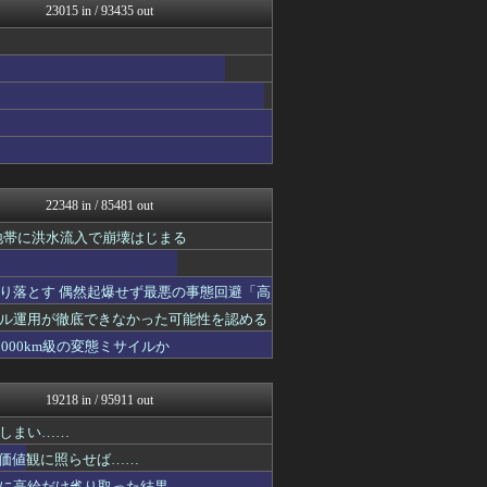
23015 in / 93435 out
スロ板-RUSH
ぴこ速(〃'∇'〃)？
渡る世間はキチばかり - ...
VTuberNews
登山ちゃんねる
バイク速報
オレ的ゲーム速報＠刃
キニ速
艦これ速報 艦隊これくしょ...
ウマ娘うまぴょい速報
22348 in / 85481 out
ほんわかMkⅡ
ミーハー総研（ミーハー総合...
地帯に洪水流入で崩壊はじまる
投資ちゃんねる
みそパンNEWS
り落とす 偶然起爆せず最悪の事態回避「高
ガラパゴスジャパン - 海...
それからの出来事() アイ...
ル運用が徹底できなかった可能性を認める
パカ娘速報！！ウマ娘まとめ...
000km級の変態ミサイルか
乃木通 乃木坂46櫻坂46...
footballnet【サ...
かぞくちゃんねる
19218 in / 95911 out
私が悪いの？【海外の反応】
Ask Reddit まと...
しまい……
けおけお速報
の価値観に照らせば……
韓国ニュース反応まとめ
に高給だけ毟り取った結果……