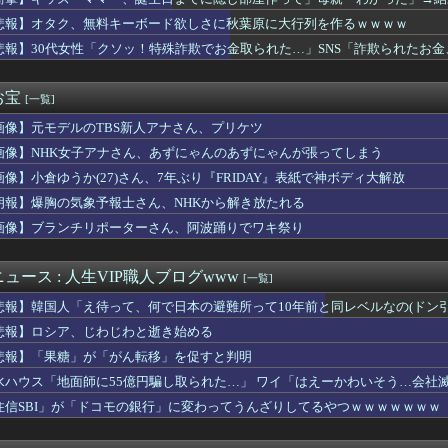
めて浮気のsexした結果ｗｗｗｗｗｗｗｗｗｗｗwwww
騎乗した名馬５頭を語る
悲報】オタク、無料キーボード欲しさに秋葉原に大行列を作るｗｗｗｗ
ン偉業達成なるか？PHIで優勝すれば北米4大スポーツ初の快挙
悲報】30代女性「クソッ！特殊詐欺でお金取られた…」SNS「詐欺られたお
していた姉が『ZARDの坂井』についてこう言っていた
ｗｗｗ
打席で四球＆10試合連続出塁→その後盗塁失敗
ES』全25巻すべて「50％ポイント還元」セール！8,930...
お宝
[一覧]
JK10人とS●Xしてハメ撮り770本撮ったイケメン逮捕ww...
画像】元モデルのTBS新人アナさん、プリケツ
難所の皆様「パンばっかり。飽き飽きしてる」
Gエンタ本社前でゴルフクラブを振り回し逮捕…韓国
画像】NHK女子アナさん、あずにゃんのあずにゃんが張ってしまう
のノクトさん、ガチで理想的な主人公だったｗｗｗｗ
画像】小倉ゆうか(27)さん、7年ぶり『FRIDAY』表紙で神ボディ大解放
社員にビブー好きがいるに違いない（確信
なのになぜか収入が多い」2ｃｈ「どうせ水商売やろｗ」俺（そうな...
朗報】爆胸の気象予報士さん、NHKから解き放たれる
れすれを抜けて飛行場へ、車輪を出さないまま胴体着陸「これよりひ...
画像】ブランチリポーターさん、阿波踊りでワキ祭り
・特撮・アニメ・漫画・ゲームで「主人公がガチで敗北した回」と聞...
 参政党、福岡県議選に30人擁立方針 神谷代表「新しい選択肢を...
ちの良い取引が～」って評価してくれた女に「もっと気持ちよくして...
ュース : 人生VIP職人ブログwww
[一覧]
与一郎の死ぬシーン長すぎ・・・・
悲報】韓国人「え待って、何で日本の避難所って10年前と同レベルなの(ドン
女さん、童貞君にクッソエ○チな下着を見せつけてしまうｗｗｗｗｗ...
木朗希、2回にダイヤモンドバックス・アレナドに第17号ソロホー...
悲報】ロシア、じわじわと逝き始める
広、極秘に『ある事』を始めていたと判明する・・・
悲報】「果糖」が「がん転移」を促すと判明
見てたらケロット柄が2回出たのにハズレてた…流石にヤバすぎじゃ...
水ハウス「地面師に55億円騙し取られた…」 ワイ「はえーかわいそう…会社
朗、沈黙を破り完全勝利宣言
室外機、ガチのマジでおわるｗｗｗ【エアコン】
住信SBI」が「ドコモの銀行」に変わってうんざりしてるやつｗｗｗｗｗｗｗ
未遂】ウクライナ機に爆発物搭載ドローン接近→空港職員が蹴り落と...
虎金妃笑虎がNELLマットレスをガチレビュー！皆担とニコたんの...