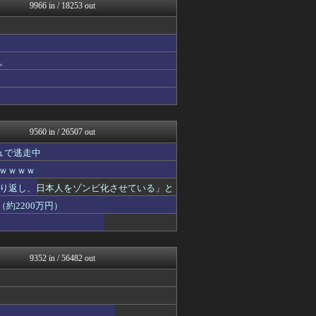
コノユビニュース｜みんなの...
9966 in / 18253 out
ぶる速-VIP
うしみつ-5chまとめ-
政経ワロスまとめニュース♪
なんじぇいスタジアム＠なん...
。
サイ速
HANO-K
資格ちゃんねる
げぇ速
不思議.net - 5ch...
9560 in / 26507 out
ュで逃走中
ｗｗｗｗｗ
り返し、日本人をゾンビ化させている」と
約2200万円）
9352 in / 56482 out