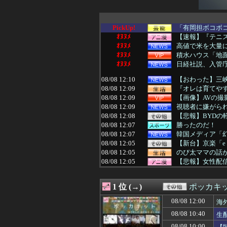
PickUp!
「有岡担ボコボコ
ｵﾇﾇﾒ
【速報】『テニス
ｵﾇﾇﾒ
高値で米を大量に
ｵﾇﾇﾒ
積水ハウス「地面
ｵﾇﾇﾒ
日経社説、入管庁
08/08 12:10
【おわった】三峡
08/08 12:09
『オレは育てや
08/08 12:09
【画像】AVの撮
08/08 12:09
視聴者に嫌がられ
08/08 12:08
【悲報】BYDの
08/08 12:07
勝ったのだ！
08/08 12:07
韓国メディア「幻
08/08 12:05
【新台】京楽「e
08/08 12:05
のび太ママの話
08/08 12:05
【悲報】女性配
08/08 12:05
ビートルズ、オア
08/08 12:05
太平洋戦争史振
1 位 (→)
ポッカキ
08/08 12:05
【画像】日テレの
08/08 12:05
人んちで宅飲みワ
08/08 12:00
海
08/08 12:05
【朗報】超かぐ
08/08 10:40
生
08/08 12:05
【ファーム試合実況
08/08 12:05
韓国人「我が国が
08/08 10:00