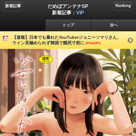
だめぽアンテナSP
Ranking
新着記事
新着記事：
VIP
トップ
次へ
【速報】日本でも暴れたYouTuberジョニーソマリさん、
ライン見極められず韓国で餓死寸前に
(PickUP!)