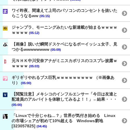
ワイ昨夜、間違えて上司のパソコンのコンセントを抜いた
らこうなるww
(05:15)
ジャンプラ、モーニングみたいな新連載が始まるｗｗｗｗ
ｗｗｗｗ
(05:12)
【画像】脱いだ瞬間ドスケベになるボーイッシュ女子、見
つかるwwwwwwww
(05:09)
元ＮＨＫ中川安奈アナがミニスカポリスのコスプレ披露ｗ
ｗｗｗｗ
(05:03)
ギリギリやれるブス巨乳ｗｗｗｗｗｗｗｗｗ （※画像あ
り）
(05:00)
【閲覧注意】メキシコのインフルエンサー「今日は友達と
配達員のアルバイトを体験してみるよ！！」←結果・・・
(05:00)
「Linuxで十分じゃね…？」世界が気付き始める Linux
の市場シェアが初めて10%超える Windows窮地
[323057825]
(04:45)