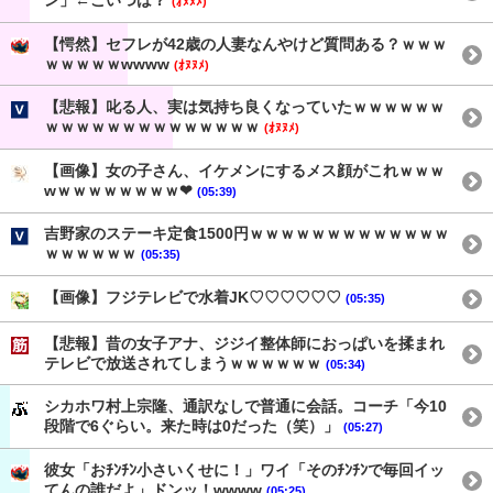
ン」←こいつは？
(ｵﾇﾇﾒ)
【愕然】セフレが42歳の人妻なんやけど質問ある？ｗｗｗ
ｗｗｗｗｗwwww
(ｵﾇﾇﾒ)
【悲報】叱る人、実は気持ち良くなっていたｗｗｗｗｗｗ
ｗｗｗｗｗｗｗｗｗｗｗｗｗｗ
(ｵﾇﾇﾒ)
【画像】女の子さん、イケメンにするメス顔がこれｗｗｗ
wｗｗｗｗｗｗｗｗ❤
(05:39)
吉野家のステーキ定食1500円ｗｗｗｗｗｗｗｗｗｗｗｗｗ
ｗｗｗｗｗｗ
(05:35)
【画像】フジテレビで水着JK♡♡♡♡♡♡
(05:35)
【悲報】昔の女子アナ、ジジイ整体師におっぱいを揉まれ
テレビで放送されてしまうｗｗｗｗｗｗ
(05:34)
シカホワ村上宗隆、通訳なしで普通に会話。コーチ「今10
段階で6ぐらい。来た時は0だった（笑）」
(05:27)
彼女「おﾁﾝﾁﾝ小さいくせに！」ワイ「そのﾁﾝﾁﾝで毎回イッ
てんの誰だよ」ドンッ！wwww
(05:25)