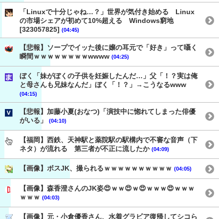
「Linuxで十分じゃね…？」世界が気付き始める Linux
の市場シェアが初めて10%超える Windows窮地
[323057825]
(04:45)
【悲報】ソープでイッた後に嬢の耳元で「好き」って囁く
瞬間ｗｗｗｗｗｗｗｗwwww
(04:25)
ぼく「妹がぼくの子供を妊娠したんだ…」父「！？実は俺
と母さんも兄妹なんだ」ぼく「！？」→こうなるwww
(04:15)
【悲報】加藤小夏(おなつ)「演技中に惚れてしまった俳優
がいる」
(04:10)
【福岡】西鉄、天神駅と薬院駅の駅構内で不審な音声（下
ネタ）が流れる 第三者が不正に流したか
(04:09)
【画像】ボスJK、撮られるｗｗｗｗｗｗｗｗｗｗ
(04:05)
【画像】森香澄さんのJK姿😍ｗｗ😍ｗ😍ｗｗｗ😍ｗｗｗ
ｗｗｗ
(04:03)
【画像】元・小倉優香さん、水着グラビア復帰してシコら