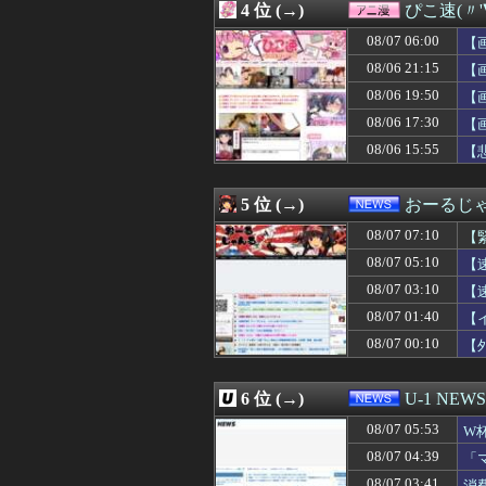
4 位 (→)
ぴこ速(〃'
08/07 06:56
Y’sが新アンダーウ
08/07 06:55
実家の母が作る
08/07 06:00
【
08/07 06:55
中国製ルーター2
08/06 21:15
【
08/07 06:53
【悲報】冨安さ
08/06 19:50
08/07 06:52
侍戦士、井端を酷
【
08/07 06:51
【海外の反応】
08/06 17:30
【
08/07 06:50
【怒り】新婚で旦
08/06 15:55
【
08/07 06:50
なぜ韓国にはキム
08/07 06:47
UFOキャッチャ
08/07 06:47
【画像】海岸にヒグ
5 位 (→)
おーるじ
08/07 06:46
財務省のエース
08/07 06:45
ガルシア、たっ
08/07 07:10
【
08/07 06:45
逮捕案件だろ 〜
08/07 05:10
【
08/07 06:40
【お寿司】一番お
08/07 03:10
08/07 06:40
【画像】村重杏奈さ
【
08/07 06:40
【画像】えちえち
08/07 01:40
【
08/07 06:40
中国の「レアア
08/07 00:10
【
08/07 06:39
西日本、お盆は
08/07 06:39
【衝撃】愛知の
08/07 06:39
パートしているス
6 位 (→)
U-1 NEWS
08/07 06:39
私「血まみれで何
08/07 06:33
独身女子(38)「
08/07 05:53
W
08/07 06:33
【画像】ギャル
及
08/07 04:39
「
08/07 06:33
【ｼｺ注意】合コ
せ
08/07 03:41
消