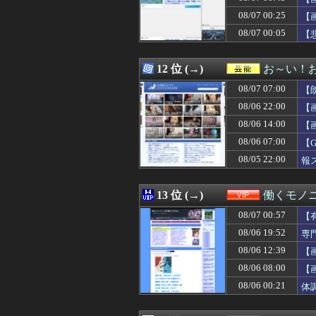
08/07 06:05
お前ら『ドラク
08/07 00:25
08/07 06:05
【動画】あのち
【
08/07 06:05
【朗報】ジャンプ
08/07 00:05
【
08/07 06:05
毎日暑いから雪
08/07 06:05
パラノマサイト
08/07 06:03
【緊急速報】韓国
12 位 (→)
お～い！
08/07 06:03
【画像】お前の
08/07 07:00
【
08/07 06:03
何の相談もなく二
08/07 06:03
ジャンポケ斉藤「
08/06 22:00
【
08/07 06:02
【悲報】任天堂決算
08/06 14:00
【
08/07 06:01
去年10月にゲー
08/06 07:00
08/07 06:01
【画像】『菓子パ
【
08/07 06:01
PCパーツ高すぎ
08/05 22:00
報
08/07 06:01
【育成成功】山口
08/07 06:01
【悲報】射殺され
08/07 06:01
【ウマ娘】あの
13 位 (→)
働くモノニ
08/07 06:00
覇権漫画ワンピー
08/07 00:57
【
08/07 06:00
【FGO】チャイナド
08/07 06:00
【ウルトラマン
08/06 19:52
専
08/07 06:00
【遊戯王情報】
08/06 12:39
【
08/07 06:00
【ガチ朗報】関
08/06 08:00
【
08/07 06:00
ミノルのRUST
08/07 06:00
【動画】えちえち
08/06 00:21
体
08/07 06:00
J1鹿島、公式SN
08/07 06:00
週刊少年ジャンプ