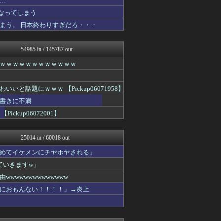
…
ウマ娘まとめ速報うまろぐ
なってしまう
登山ちゃんねる
まう。 日本終わりすぎだろ・・・
VTuberNews
艦これ速報 艦隊これくしょ...
痛いニュース(ﾉ∀`)
54985 in / 145787 out
ほんわかMkⅡ
哲学ニュースnwk
ｗｗｗｗｗｗｗｗｗｗｗｗ
1000mg
ぐら速 -声優まとめ速報-
乃木通 乃木坂46櫻坂46...
話題にｗｗｗ 【Pickup06071958】
修羅場まとめ速報
書きに不満
日向坂46まとめもり～
up06072001】
渡る世間はキチばかり - ...
すまいる(^-^)ぶろぐ
みそパンNEWS
25014 in / 60018 out
アルファルファモザイク＠ネ...
もみあげチャ～シュ～
めてイケメンにチヤホヤされる」
Ask Reddit まと...
ていきますw」
ウマ娘うまぴょい速報
ニチカン！
wwwwwwwwwwww
お～い！お宝
におもんない！！！！」→炎上
乃木坂46まとめ 乃木りん...
かせまと！
素敵な鬼女様
奥様は鬼女-DQN返しまと...