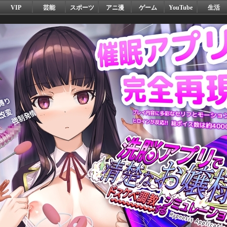
VIP
芸能
スポーツ
アニ漫
ゲーム
YouTube
生活