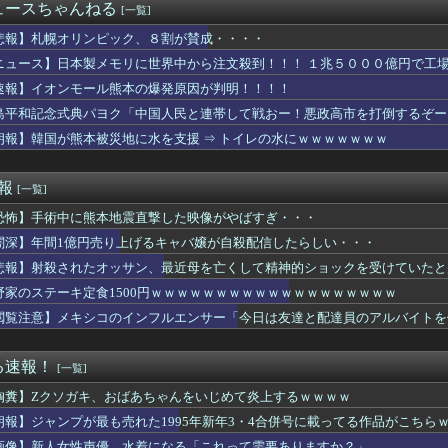
の日傘は私が貰って あ げ る」とＡさん。息子に買ってもらえよ...
ュースちゃんねる
[一覧]
デンに冠番組を持つ女アイドルがいないのは何故なのか？
敗】大谷翔平25号26号ホームランｗｗｗｗｗｗｗｗ
悲報】札幌オリンピック、８割が賛成・・・・
子の名前が「大和」だと知った。その名前について考えた結果、ネッ...
ニュース】日本製メモリに世界中から注文殺到！！！ １兆５０００億円で工
だけどこうなるwww
速報】イオンモール熊本の爆発原因が判明！！！！
料品の消費税1％に減税､店頭価格を変えない店も｢利益がほとん...
震発生時の病院手術中に突然の大揺れが凄まじい状況だ」
島平和記念式典パヨク「中国人民と連帯して戦おー！悪政高市を打倒するぞー
佳（25）、『爆弾発言』キタァアアアアアーーーーー！！
朗報】韓国が熊本被災地に水を支援 ⇒ トイレの水にｗｗｗｗｗｗｗ
に帰宅。リビングに「裸の嫁」と男がいた。まさかの不倫現場に遭遇...
ングリア行ってきたんだけどほんとーーーにおもんない！！！！」
）ちゃんの防災服ｗｗｗｗｗｗｗｗｗｗｗｗｗｗｗｗｗｗｗ（画像あ...
速報
[一覧]
ツイチ子連れの私、彼氏が結婚を拒む理由がコレｗｗｗｗｗ
恐怖】手術中に熊本地震直撃した映像がやばすぎ・・・
on配達員、ブチギレる・・・・・
夏菜、ロンハーで無防備パンチラ
闇深】年間1億円売り上げるキャバ嬢が自殺配信したらしい・・・
が17歳のセイトの赤ちゃん妊娠→その理由がこれｗｗｗｗ
悲報】射殺されたオッサン、最近母を亡くして精神的ショックを受けていたと
定】待望の新作がついに登場！ホロライブメンバーたちが熱い戦いを...
イが親に送ったブチギレLINEがこちら
野家のステーキ定食1500円ｗｗｗｗｗｗｗｗｗｗｗｗｗｗｗｗｗｗｗ
が10月よりプチプチ株式会社に社名変更
閲覧注意】メキシコのインフルエンサー「今日は友達と配達員のアルバイトを
社サイバーコネクトツーの松山氏、JUMP公式にブロックされる
がSNSで「私の妻はインド人で起業家だが“日本人女性は男に甘え...
B48原かれん、衝撃の限界露出wwwww1st写真集でパール...
る速報！
[一覧]
リンピック、８割が賛成・・・・
胸糞】Zクソガキ、おばあちゃんをいじめて炎上するｗｗｗｗ
を半分しか返していない叔父がさらに金を貸してほしいと訪ねてきた...
かで見たと思ったら…」7.55の新エモート「地図を見る」、黄...
朗報】ジャンプが最も売れた1995年新年3・4合併号に載ってる作品がこちら
「え、待って私の足長くない？（ﾊﾟｼｬﾘｗｗｗｗｗｗｗｗｗ)...
画像】新人女性声優、水着になる「これって需要ありますか？」