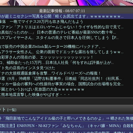
最新記事情報 - 08/07 07:11
が超ミニセクシー写真を公開「軽くお尻出てます」ｗｗｗｗｗｗｗｗ...
大暴落 一晩でマイナス20万円も吹き飛んだもよう
ファン「アトリエはエロいゲームじゃない！ライザを性的な目で見て...
真似だったのか…」 日本の普通のテレビ番組が最新SNSの数十年...
スプレイヤーさん、スタイルの良さで日本人を圧倒してしまう 【P...
販売の中国企業Zbtlink製ルーター20機種にバックドア、...
アラサー女性さん、公衆の面前でドエッチな露出を致してしまうｗｗ...
力彩芽さんの現在の姿、エッッッッッッッッッッッッ！
ッコ、補助金たった15万円…日本法人社長「何をすれば評価が上が...
イト先の店長のインスタ見つけた
イナの大規模通販倉庫を攻撃…ワイルドベリーズへの報復！
選（9月」沖縄県「辺野古転覆事件」日教組「同志社批判！（社民系...
ッカー協会の審判への性接待が事実の場合、国際試合の出場権を完全...
子園とかいうお○ぱい見放題の大会ｗｗｗｗｗｗｗ
に熊本地震直撃した映像がやばすぎ・・・
ガキ、おばあちゃんをいじめて炎上するｗｗｗｗ
「聖王女ローズパメラ」の”ドミナスパージ”指定ってなんなん？
ット
高クオリティな1クールと作画荒れありの1年放映ならどっちがいい？
[一覧]
TER×HUNTER」のベンジャミン王子、強化系最強説ｗｗｗｗ
外「飛田新地でこんなアイドル級の子と即ハメできるのかよ」⇒ 晒された無
、通訳なしで普通に会話。コーチ「今10段階で6ぐらい。来た時は...
閲覧注意】ENHYPEN・NI-KIファン「みなちゃん」（キャバ嬢・MINA）自殺
ゴルってみんな幼稚園児設定だから興奮するよね
みんなで大家さん」が約2881億円の債務超過 分配金の支払い停...