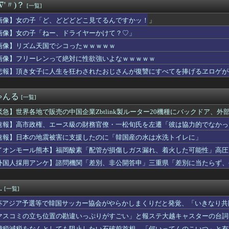
∇'〃)？
[一覧]
ェアコレクション「UNDER Y’...
キュウリのからし漬けが大好きで
画像】女の子「ど、どどどどこ見てるんですかッ！」
0機種にバックドア、外部から完全制御のおそれ [8/6]
画像】女の子「ねー、ドライヤーかけて？♡」
んのクリスタルパレス移籍…まだ確定ではなかったｗｗｗｗｗ
評「競馬の話以外は会話がなく意思疎通ができなかった」大谷「マジ...
画像】リズム天国でシコったｗｗｗｗｗ
今永昇太のユーモアが全米を笑わす【MLB】
画像】フリーレンって絶対に性欲強いよなｗｗｗｗｗ
那の浮気発覚！ホテル代ケチって自宅連れ込み…その結果がヤバいｗ...
悲報】頂き女子に人生を狂わされたおじさんが復讐にすべてを捧げるヱロゲが
姓が多いのか…韓国の姓は250、日本は30万…歴史的背景を米学...
ーでお金を入れた瞬間、友人を突き飛ばし子供にプさせるスウェット...
マがいたので、遠方だけどPixelの100倍ズームで頑張って...
ゃんる
[一覧]
、左遷
た2試合で去年1年間のラモヘルを超えてしまう
緊急】世界各地で販売の中国企業Zbtlink製ルーター20機種にバックドア、
 パヨク「アジア人民、中国人民と連帯して戦おー！悪政高市を打倒...
速報】高市政権、エース級の財務官僚・一松旬氏を左遷「彼は協力的でなかっ
寿司が美味しいと思うスーパー 3位『ヤオコー』 2位『イオン』...
ん(30)のおつぱいが凄いwwwwwwwwwwww
速報】日本の地震被害に支援したのに「韓国産の水は水洗トイレに」
JKがお◯ぱい見せてくれたｗｗｗwｗｗｗｗｗｗｗｗ❤
イオンモール熊本】福岡酸素「配管が損傷しガス漏れ、着火した可能性」高圧
ース武器化」が裏目に、世界で重レアアース供給網の構築が加速
外国人採用アンケ】諮問機関「差別、非公開答申」三重県「差別に当たらず、
灼熱地獄へ 一方で東日本は気温が下がる
半グレ、怖すぎる⇒ｗｗｗｗ（※画像あり）
ーパーで万引き団が、子供を同じ幼稚園に通わせてるママ３人組だっ...
.
[一覧]
してるんですか！？」婆さん「腕が抜けないのよ…助けて！」→帰宅...
お腹をナデナデする妊婦がウザイ💢それ自慢なの？💢💢💢」
杯アジア予選等で韓国サッカー協会がやらかしまくりだと発覚、「いきなり共
の尻ｗｗｗｗ
する声も……
マスコミの立ち位置の勘違いっぷりがすごい」と報ステ大越キャスターの台詞
ンでお持ち帰りした変態女のマ◯コに亀頭だけ突っ込んで寝たフリし...
ようという思惑がひしひしと
費税減税をなんとしても阻止したい石破前首相、「何いってんのこいつ」と有