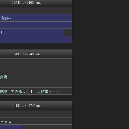
奥様は鬼女-DQN返しまと...
16441 in / 61654 out
AKB48タイムズ（AKB...
なんJ PRIDE
鬼女の宅配便 - 修羅場・...
場増築へ
まとめCUP
理想ちゃんねる
ハウメニージャパン！
！」
NEWSまとめもりー｜2c...
浮気ちゃんねる
ゴールデンタイムズ
mashlife通信
15497 in / 77496 out
キスログ
スコールちゃんねる｜２ちゃ...
まとめ芸能＠美女画像まとめ...
気団まとめ-噫無情-｜嫁・...
判明・・・
トレンドの通り道
ぶる速-VIP
かせまと！
体験してみるよ！！」←結果・・・
コノユビニュース｜みんなの...
おうち速報
もきゅ速(*´ω`*)人(...
14181 in / 42745 out
あじあニュースちゃんねる
修羅場ライフ速報
馬鳥速報
ｗｗｗｗ
不思議.net - 5ch...