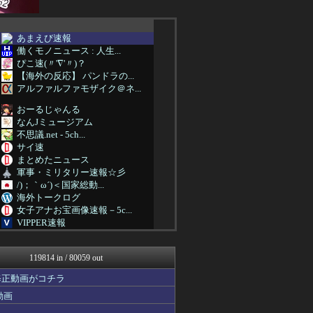
あまえび速報
働くモノニュース : 人生...
ぴこ速(〃'∇'〃)？
【海外の反応】 パンドラの...
アルファルファモザイク＠ネ...
おーるじゃんる
なんJミュージアム
不思議.net - 5ch...
サイ速
まとめたニュース
軍事・ミリタリー速報☆彡
/)；｀ω´)＜国家総動...
海外トークログ
女子アナお宝画像速報－5c...
VIPPER速報
わんこーる速報！
遊戯王マスターデュエルまと...
119814 in / 80059 out
GUNDAM.LOG｜ガン...
最強ジャンプ放送局
修正動画がコチラ
なんJ PRIDE
動画
うまぴょいチャンネル -ウ...
資格ちゃんねる