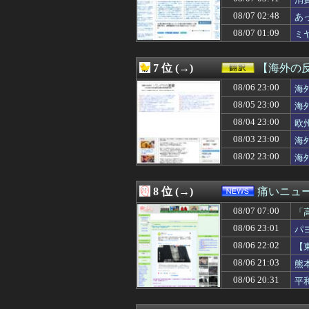
08/07 06:32
中国の最新スマホ
08/07 06:32
Forbes「ロブ
08/07 02:48
あ
08/07 06:31
【画像】村重杏奈さ
08/07 01:09
ミ
08/07 06:31
メンタリストDai
08/07 06:31
【闇深】年間1
08/07 06:30
【動画】熊本地
7 位 (→)
【海外の
08/07 06:30
【事実か！？】
08/07 06:30
08/06 23:00
パラノマサイト
海
08/07 06:30
韓国、サッカーW
08/05 23:00
海
08/07 06:30
【海外の反応】な
08/04 23:00
欧
08/07 06:30
【投資の闇】若
08/07 06:30
【99円】『心霊
08/03 23:00
海
08/07 06:30
【サッカー】ウガ
08/02 23:00
海
08/07 06:30
【動画】かもし
08/07 06:29
クレママ「庭にあ
08/07 06:27
【画像】松本人
8 位 (→)
痛いニュース
08/07 06:25
【悲報】パパ活で
08/07 07:00
08/07 06:25
【速報】ワンピ
「
08/07 06:24
店員さんにタメ
る
08/06 23:01
パ
08/07 06:22
シングルファー
08/06 22:02
【
08/07 06:21
アルゼンチンの
08/07 06:20
【朗報動画】舞台
08/06 21:03
熊
08/07 06:18
【朗報】幽遊白
08/06 20:31
平
08/07 06:18
【画像】田中み
08/07 06:18
【衝撃】イギリ