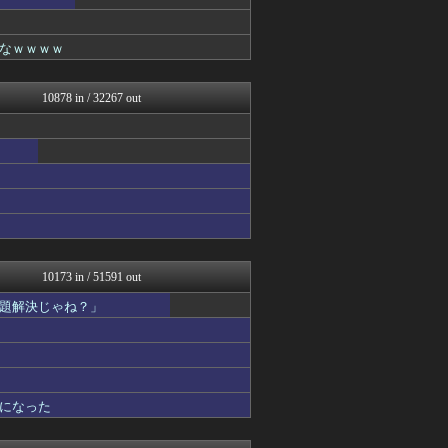
げぇ速
女子アナお宝画像速報－5c...
わんこーる速報！
なｗｗｗｗ
子育てちゃんねる
カンダタ速報
【サッカー まとめ】サカラ...
10878 in / 32267 out
いたしん！
修羅の華-家庭・生活まとめ
watch＠２ちゃんねる
mutyunのゲーム+αブ...
PCパーツまとめ
BIPブログ
汎用型自作PCまとめ
なんJ PRIDE
VIPPER速報
ウマ娘まとめ速報うまろぐ
10173 in / 51591 out
ジャンプ速報
題解決じゃね？」
FGOまとめ速報
ヒーローNEWS
スターライト速報 -遊戯王...
オレ的ゲーム速報＠刃
ゲーム実況者速報＠YouT...
妹はVIPPER
になった
footballnet【サ...
Y速報