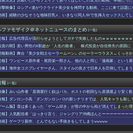
閲覧注意】お願いだからフェイクであってほしいこの女児の動画、本物だった
デカイ合法ウマ娘とかそりゃ国関係なく人気出るわな
衝撃映像】ロシア♂達がウクライナ美少女を拷問する動画、ここに来て話題に
気だから高ボッチに行って来たった
りーか、リグゼコーチから実家スーパーのフルーツ盛り合わせをもら...
動画】経験の少なそうな地味巨乳♀、いきなり同人AVで生挿入セックスしてし
トールはなんて呼べばいいんだろうね
想尽かした」コメ余りに農家が悲鳴 売値は生産原価の半分以下に…...
ルファモザイク＠ネットニュースのまとめ
[一覧]
ューマノイドｷﾀ━━━━━━(ﾟ∀ﾟ)━━━━━━ !!!!...
た自動販売機」を貼っていく【珍百景】
悲報】広告代理店が流行らせようとしてガチで失敗したものｗｗｗｗｗｗｗｗ
の空挺兵、パラシュートが開かずに墜落してしまう。
投資の闇】若い男性の6割超が「人生の敗者」 株式投資が自信喪失の原因に
音さん、やはりデカかった・・・
スレンダーBODYガチでエグいって・・・ガチでエグいって・・・
朗報動画】舞台『美少女戦士セーラームーン』のセーラーウラヌス←くっそかわいいと
るならもう付き合えない」呼んでない集まりに迷惑仲間を連れてくる...
悲報】ワンピース原作者・尾田栄一郎さん、他の人と同じ「漫画家」という肩
さかの事実が... 正源司陽子、あのトラブルについて言及
画像】海外女コスプレイヤーさん、スタイルの良さで日本人を圧倒してしまう 【Pick
続け、能面のようになった母。娘の私が『自分の幸せを考えて』と伝...
ね？」と頻繁に確認してくる旦那がうざい。結婚してもう６年にもな...
師を逮捕 女児のわいせつ画像データ１０点を所持 「全米行方不明...
速報
[一覧]
店が流行らせようとしてガチで失敗したものｗｗｗｗｗｗｗｗｗｗｗ...
食う松本まりかさん、なんかヤバい
画像】みい山作者「居酒屋行く奴はバカ。ホストの初回なら居酒屋より安く飲
杯が6ドルって何なんだ、レシートを二度見した」値上げで買うのを...
速報】ダンロン小高「ダンガンロンパ2の新シナリオでは、人気キャラも殺し
ポが増えてきた反面、面倒になったこともある
日本のワンルーム、台所まで徒歩30秒」
ゲーム脳】昔は多くあった「ゲーム叩き」が世の中から殆ど消えてしまった理由ww
象予報士さん、NHKから解き放たれる
悲報】人気配信者「はっきり言う、ジャングリア沖縄ほんとーーーーーーーー
』 櫻坂46『251,590』←これ
動画】ゲーフリ新作、とんでもない手抜きをしてしまうwwwww
4万円負担増 30代住宅ローンで、内閣府試算
父が退職。父「退職金も渡したよな？」母「貯金なんてないよー」父...
ションが盗られた報告者に「飲まなくて良かった」と多数の意見が寄...