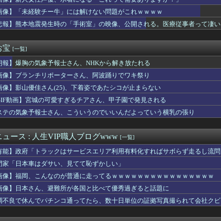
エ』のこのモンスターの名前わからんだろ
ゃん、放送事故を起こしてしまうｗｗｗｗｗｗｗ
画像】「未経験チー牛」には解けない問題がこれｗｗｗｗ
が最も売れた1995年新年3・4合併号に載ってる作品がこちらｗ...
悲報】熊本地震発生時の「手術室」の映像、公開される。医療従事者って凄い
に関連する映画でも観ようと「生きてこそ」を借りたのね
っていうゲームを2作連続クリアした
サッカー協会、ガチでワールドカップ予選での審判への性接待がバレ...
お宝
[一覧]
姉ちゃんがこんなパンティみたいな服を着てきたらどうする？
朗報】爆胸の気象予報士さん、NHKから解き放たれる
重整形した彼氏から「怒らないでね」と写真が届いた。大切だった人...
同意があったんです。本当です。信じて下さい」 ←何でこの主張が...
画像】ブランチリポーターさん、阿波踊りでワキ祭り
 スイッチ2本体『382万台(前年比34.4%減)』スイッチ...
画像】影山優佳さん(25)、下着姿であたシコが止まらない
ミングPC買おうと思ったけどもう少し後でいいやで時期逃したらう...
ン』だけ食べてる男の部屋、ガチでエグいwwwwww
GIF動画】宮城の可愛すぎるチアさん、甲子園で発見される
て自作する人減ってるよな
ステの気象予報士さん、こういうのでいいんだよっていう横乳の張り
航輝(ロ)、お前らの想像の8倍くらい打ちまくってる
たオッサン、最近母を亡くして精神的ショックを受けていたと判明・...
目をしているドンちゃん。「どんどん美味しく実る…♡」
ュース : 人生VIP職人ブログwww
[一覧]
スの主人公モンキー・D・ルフィさん、変わり果てた姿で発見される...
有能】政府「トラックはサービスエリア利用有料化すればサボらず走るし流問
レス バーヴァン・シー Fate/GrandOrderのイ...
】ウルサマ後期のステージ観てきたんだけど
門家「日本車はダサい、見てて恥ずかしい」
闘いのロード 孔雀舞「城之内克也戦」紹介
画像】福岡、こんなのが普通に走ってるｗｗｗｗｗｗｗｗｗｗｗｗｗｗｗｗ
東、もう真夏の暑さが終わるかも
画像】日本さん、避難所が各国と比べて優秀過ぎると話題に
配信見てたけど、マジでたいじリスナー民度低すぎだろ…
巨乳JD2人組、川遊び中にチャラ男にナンパされるｗ
調不良で休んでパチンコ通ってたら、数十日単位の証拠写真撮られて会社クビ
S総フォロワー数が296万人超えでJクラブ最多に 海外発信強...
さん ついに100万部を割ってしまう