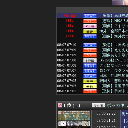
PickUp!
【衝撃】高畑充希
ｵﾇﾇﾒ
【悲報】NISA
ｵﾇﾇﾒ
【画像】アトリエ
ｵﾇﾇﾒ
海外「全部日本の
ｵﾇﾇﾒ
【画像】海外女コ
08/07 07:10
【緊急】世界各地で
08/07 07:09
【画像】えちえち
08/07 07:09
【画像あり】剛
08/07 07:08
BYDの軽EVラ
08/07 07:08
クビになったバ
08/07 07:07
ロシア、ウクラ
08/07 07:06
日本「沖縄県知事
08/07 07:05
韓国人「悲報：サ
08/07 07:05
【画像】書道甲
08/07 07:05
【恐怖】手術中
08/07 07:05
【胸糞】Zクソ
08/07 07:03
【遊戯王】新規
1 位 (→)
ポッカキ
08/07 07:02
※【ガンダム】
08/07 07:02
【画像】「HUN
08/06 22:22
海
08/07 07:01
シカホワ村上宗隆
08/06 21:21
【
08/07 07:01
【ウマ娘】ピス
08/07 07:01
不動産ファンド「
08/06 20:20