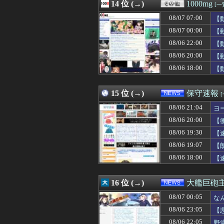
08/07 06:00
14 位 (→)
昨季60本塁打・
1000mg
[一
08/07 06:00
【画像】女の子
08/07 07:00
【
08/07 06:00
小坂菜緒の最新
08/07 06:00
08/07 00:00
ワイの職場の後
【
08/07 06:00
産経新聞が東北
08/06 22:00
【
08/07 06:00
【悲報】ワンピー
08/06 20:00
【
08/07 06:00
ストーリーをク
08/07 06:00
長男嫁が「お姉ち
08/06 18:00
【
08/07 06:00
【会社】川上産
08/07 06:00
【日本ハム】堀
15 位 (→)
保守速報
08/06 21:04
ヨ
08/06 20:00
【
08/06 19:30
【
08/06 19:07
【
08/06 18:00
【
16 位 (→)
大艦巨砲
08/07 00:05
な
08/06 23:05
【
08/06 22:05
野