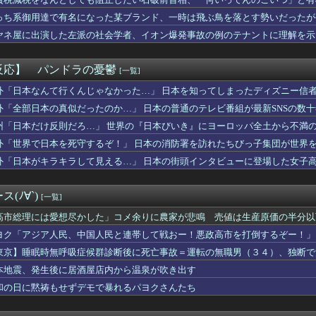
遂に9070mAh（そこらの最新スマホの約2倍）のバッテリーを...
ロックス株価70％急落でXboxに千載一遇の好機到来」
っち系御用達で有名になった某ブランド、一時は飛ぶ鳥を落とす勢いだったが
ん(30)のお乳房がコチラwwwwwwwwwwww
ヤネ屋に出演した左派の社会学者、イオン爆発事故の例のテナントに理解を示
Go「SNS最大のﾃﾞﾒﾘｯﾄは口を開く価値がない奴が発信で...
億円売り上げるキャバ嬢が自殺配信したらしい・・・
震発生時の手術室の様子が公開される
反応】 パンドラの憂鬱
[一覧]
職場不倫が多すぎる理由がマジでヤバイｗｗｗｗ
っていうゲームを2作連続クリアした
外「日本なんて行くんじゃなかった…」 日本を知ってしまったディズニー信
杯予選で審判を性接待して買収していたことが判明！ 何と日本も巻...
外「全部日本の真似だったのか…」 日本の普通のテレビ番組が最新SNSの数
ぜ日本の軽トラックはアメリカのピックアップトラックの代わりにな...
州「日本だけ反則だろ…」 世界の『日本びいき』にヨーロッパ全土から不満
い男性の6割超が「人生の敗者」 株式投資が自信喪失の原因に
探偵八雲』 『万能鑑定士Ｑの事件簿』 『東京レイヴンズ』など...
外「世界で日本を死守するぞ！」 日本の消防署を訪れたちびっ子集団が世界
ンダサッカー界に衝撃 若き主将が死去 携帯電話強盗に抵抗した末...
外「日本がキラキラして見える…」 日本の街頭インタビューに登場した女子
れない運転、限界突破する
るバウンサーちょうだい！」私「犬が使ってるから無理です」→断っ...
志さん、大勢の若いファンに囲まれてご満悦・・・
(ﾉ∀`)
[一覧]
セッ○スしてきた結果ｗｗｗｗｗｗｗｗwwww
ースの「世界に5種しかない飛行能力」発言の謎が解けるWWW
高市総理には愛想尽かした」コメ余りに農家が悲鳴 売値は生産原価の半分以
口するやつｗｗｗｗｗｗｗｗｗｗｗｗｗｗｗｗｗｗｗｗｗｗｗｗ
」農家も
ヨク「アジア人民、中国人民と連帯して戦おー！悪政高市を打倒するぞー！」
ザーワイ、子供の担任と朝を迎える
東京】睡眠時無呼吸症候群診断後に死亡事故＝運転の無職男（３４）、独断で
ファン、W杯決勝の再試合を求める署名活動を開始ｗｗｗ
『美少女戦士セーラームーン』のセーラーウラヌス←くっそかわいい...
本地震、発生後に居酒屋店内から温泉が吹き出す
書の戸愚呂弟さん、地獄で最も過酷な冥獄界を選ぶｗｗｗ
和の日に黙祷もせずデモで暴れるパヨクさんたち
な実さんの妊娠後の胸がヤバいことになってる
ス、タバコ販売禁止法案が可決されるｗｗｗｗｗ