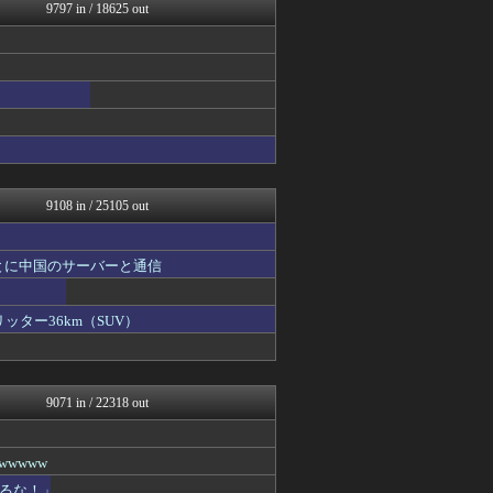
日刊やきう速報
9797 in / 18625 out
ぴこ速(〃'∇'〃)？
乃木通 乃木坂46櫻坂46...
キニ速
常識的に考えた
アルファルファモザイク＠ネ...
ああ言えばForYou
かぞくちゃんねる
みそパンNEWS
ファイターズ王国＠日ハムま...
9108 in / 25105 out
とに中国のサーバーと通信
ッター36km（SUV）
9071 in / 22318 out
wwww
るな！」