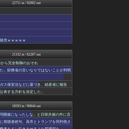
22711 in / 92062 out
ファ板速報
まぐろとにぼし
国難にあってもの申す！！
【サッカー まとめ】サカラ...
フィルダースチョイス
ボールパーク速報 海外の反...
キスログ
発売ｗｗｗｗｗ
国難にあってもの申す！！
奥様は鬼女-DQN返しまと...
スマブラ屋さん | スマブ...
21332 in / 82287 out
なんJ PRIDE
阪神タイガースちゃんねる
外部から完全制御のおそれ
反日愚国 恨寓瘻
た」財務省の言いなりではないことが判明
結婚・恋愛ニュースぷらす
ラビット速報
なんJミュージアム
ガス保安法などに基づき、経産省に報告
にゅーすアルー！
公表する方針を決定した」
ゴールデンタイムズ
不思議.net - 5ch...
奥様は鬼女-DQN返しまと...
18593 in / 90844 out
鬼女はみた -修羅場・恋愛...
はーとログ
同開催になったしな」と日韓共催の件に言
いたしん！
に視聴者絶句、高市とトランプを同列視さ
えっ!?またここのサイト?
権者をドン引きさせるよな屁理屈を……