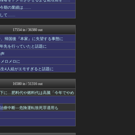
ガジェット2ch
mutyunのゲーム+αブ...
今期の業績は……
BIPブログ
して……
なんJ PRIDE
VIPPER速報
ガハろぐNewsヽ(･ω･...
17554 in / 36380 out
キスログ
あらまめ2ch
者、帰国後『本家』に失望する事態に
かんにゅー -韓国の反応-
十年先を行っていたと話題に
JDM速報 海外の反応
の声
アルファルファモザイク＠ネ...
オレ的ゲーム速報＠刃
をメロメロに
フットボール速報
高生4人組がエモすぎると話題に
キニ速
修羅場ハザード -復讐・D...
ぶる速-VIP
16580 in / 51316 out
バズッター速報
ゲーム魔人
下に…肥料代や燃料代は高騰「今年でやめ
まとめたニュース
はーとログ
治療中断―危険運転致死罪適用も
Samurai GOAL
アルファルファモザイク＠ネ...
アニはつ -アニメ発信場-
アナ速‐女子アナ画像速報
NEWSぽけまとめーる