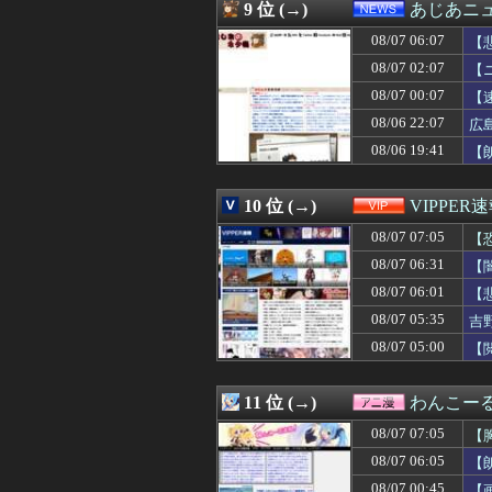
08/07 06:18
「貰ったなら、そ
9 位 (→)
あじあニ
08/07 06:18
【質問】ゴール
08/07 06:07
08/07 06:16
【ドジャース6連
【
08/07 06:15
行方不明になった
08/07 02:07
【
08/07 06:15
嫁と子作り中なん
08/07 00:07
【
08/07 06:13
2027年4月に食
08/07 06:13
韓国人「熊本地
08/06 22:07
広
08/07 06:12
【速報】影山優
08/06 19:41
【
08/07 06:12
予定より早めに家
08/07 06:12
スタンミ「ジャ
08/07 06:11
片山さつき（67
10 位 (→)
VIPPER
08/07 06:10
【賛否両論】バ
08/07 07:05
【
08/07 06:10
【画像】Amaz
08/07 06:10
【画像】女優・
08/07 06:31
【
08/07 06:10
【衝撃】21歳女
08/07 06:01
【
08/07 06:09
【8月7日発売決
08/07 06:09
08/07 05:35
【画像】ニートワ
吉
08/07 06:09
川上産業株式会社
08/07 05:00
【
08/07 06:09
【悲報】ゲーム会
08/07 06:09
独身引きこもり兄
08/07 06:08
【生尻画像】元NM
11 位 (→)
わんこー
08/07 06:07
【悲報】札幌オ
08/07 07:05
【
08/07 06:06
亡き母からの借金
08/07 06:05
【FF14】「どこ
08/07 06:05
【
08/07 06:05
【画像あり】JC2
08/07 00:45
【