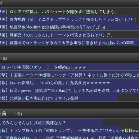
OPS.948の『カル・ローリー』さんの今季の成績
覧]
「ど、どどどどこ見てるんですかッ！」
動画】ロシアの空挺兵、パラシュートが開かずに墜落してしまう。
『下半身』ガチでエグいって・・・
輩女子、かわいくていい匂いするけどマジでとんでもなく無能
動画】両方馬鹿（笑）ミニストップでトラックと衝突したドラレコが（ノ∇`）
で新聞発行休止
動画】地震発生時の熊本総合病院の手術室の様子が(((ﾟДﾟ)))
ス原作者・尾田栄一郎さん、他の人と同じ「漫画家」という肩書きに...
動画】野菜売りのおじさんにドローンを特攻させるおそロシア。
リアした後が本番みたいなゲーム教えてくれ
ゃん助けて」と電話してきた。バカトメが、雪の中うちの息子に会い...
動画】首都高で4tトラックが原因の玉突き事故に巻き込まれた軽バンの車載。
業株式会社が10月よりプチプチ株式会社に社名変更
瑞輝「この場面で任せる監督が悪いと思って」火消し成功で3勝目
[一覧]
ーロッパが中国製メガソーラーを締め出しｗｗｗ
衝撃】中国製ルーター20機種にバックドア発見！ ネットに繋ぐだけで35秒ご
速報】れいわ新選組、「いのちの党」に党名変更ｗｗｗｗｗｗ
朗報】日産e-power、無給油で1980km走行しギネス記録を達成 55Lタンクでリ
速報】北朝鮮が日本海に向けてミサイル発射
主義！
[一覧]
んでみんなそんなに共産主義嫌なん？
悲報】トランプ肝入りの「戦艦トランプ」、一隻作るのに4兆円かかる模様www
党「消費税を減税しろ！」政府「消費税減税するわｗ」野党「消費税を減税す