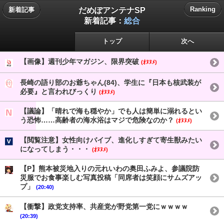
だめぽアンテナSP
Ranking
新着記事
新着記事：
総合
トップ
次へ
【画像】週刊少年マガジン、限界突破
(ｵﾇﾇﾒ)
長崎の語り部のお爺ちゃん(84)、学生に『日本も核武装が
必要』と言われびっくり
(ｵﾇﾇﾒ)
【議論】「晴れで海も穏やか」でも人は簡単に溺れるとい
う恐怖……高齢者の海水浴はマジで危険なのか？
(ｵﾇﾇﾒ)
【閲覧注意】女性向けバイブ、進化しすぎて寄生獣みたい
になってしまう・・・
(ｵﾇﾇﾒ)
【P】熊本被災地入りの元れいわの奥田ふみよ、参議院防
災服でお食事楽しむ写真投稿「同席者は笑顔にサムズアッ
プ」
(20:40)
【衝撃】政党支持率、共産党が野党第一党にｗｗｗｗ
(20:39)