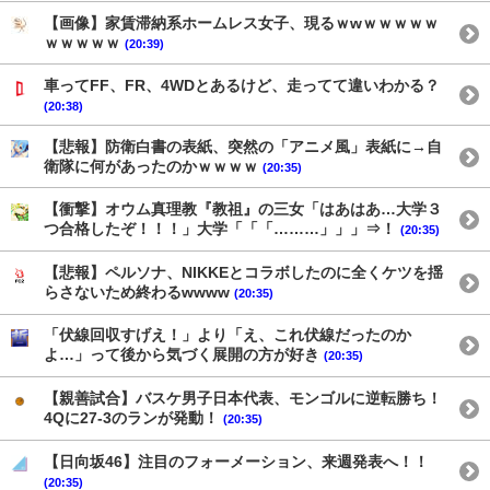
【画像】家賃滞納系ホームレス女子、現るｗwｗｗｗｗｗ
ｗｗｗｗｗ
(20:39)
車ってFF、FR、4WDとあるけど、走ってて違いわかる？
(20:38)
【悲報】防衛白書の表紙、突然の「アニメ風」表紙に→自
衛隊に何があったのかｗｗｗｗ
(20:35)
【衝撃】オウム真理教『教祖』の三女「はあはあ…大学３
つ合格したぞ！！！」大学「「「………」」」⇒！
(20:35)
【悲報】ペルソナ、NIKKEとコラボしたのに全くケツを揺
らさないため終わるwwww
(20:35)
「伏線回収すげえ！」より「え、これ伏線だったのか
よ…」って後から気づく展開の方が好き
(20:35)
【親善試合】バスケ男子日本代表、モンゴルに逆転勝ち！
4Qに27-3のランが発動！
(20:35)
【日向坂46】注目のフォーメーション、来週発表へ！！
(20:35)