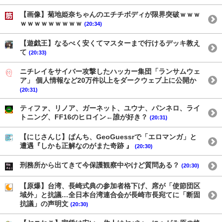
【画像】菊地姫奈ちゃんのエチチボディが限界突破ｗｗｗ
ｗｗｗｗｗｗｗｗｗ
(20:34)
【遊戯王】なるべく安くてマスターまで行けるデッキ教え
て
(20:33)
ニチレイをサイバー攻撃したハッカー集団「ランサムウェ
ア」 個人情報など20万件以上をダークウェブ上に公開か
(20:31)
ティファ、リノア、ガーネット、ユウナ、パンネロ、ライ
トニング、FF16のヒロイン←誰が好き？
(20:31)
【にじさんじ】ぱんち、GeoGuessrで「エロマンガ」と
遭遇『しかも正解なのがまた奇跡 』
(20:30)
刑務所から出てきて今保護観察中やけど質問ある？
(20:30)
【原爆】台湾、長崎式典の参加者格下げ、席が「使節団区
域外」と抗議…全日本台湾連合会が長崎市長宛てに「断固
抗議」の声明文
(20:30)