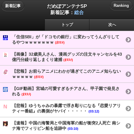
だめぽアンテナSP
Ranking
新着記事
新着記事：
総合
トップ
次へ
「住信SBI」が「ドコモの銀行」に変わってうんざりして
るやつｗｗｗｗｗｗｗ
(ｵﾇﾇﾒ)
【画像】32歳美人さん、漫画グッズの注文キャンセルを43
億円分繰り返しまくり逮捕
(ｵﾇﾇﾒ)
【悲報】お前らアニメにわかが過ぎてこのアニメ知らない
ｗｗｗｗｗ
(ｵﾇﾇﾒ)
【GIF動画】宮城の可愛すぎるチアさん、甲子園で発見さ
れる
(ｵﾇﾇﾒ)
【悲報】ゆうちゃみの暴露で浮き彫りになる『恋愛リアリ
ティー番組』の裏側がヤバイ・・・・・
(03:12)
【速報】中国の海警局と中国海軍の船が衝突2人死亡 南シ
ナ海でフィリピン船を追跡中
(03:10)