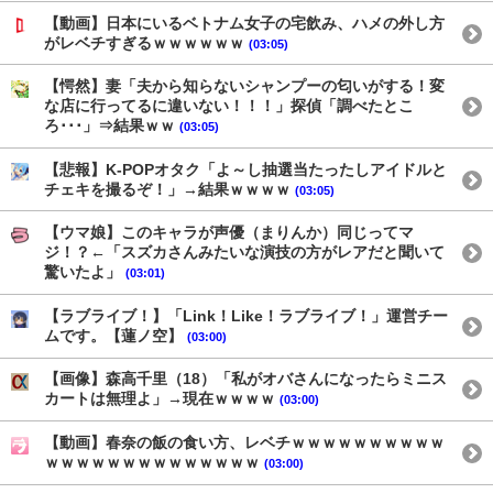
【動画】日本にいるベトナム女子の宅飲み、ハメの外し方
がレベチすぎるｗｗｗｗｗｗ
(03:05)
【愕然】妻「夫から知らないシャンプーの匂いがする！変
な店に行ってるに違いない！！！」探偵「調べたとこ
ろ･･･」⇒結果ｗｗ
(03:05)
【悲報】K-POPオタク「よ～し抽選当たったしアイドルと
チェキを撮るぞ！」→結果ｗｗｗｗ
(03:05)
【ウマ娘】このキャラが声優（まりんか）同じってマ
ジ！？←「スズカさんみたいな演技の方がレアだと聞いて
驚いたよ」
(03:01)
【ラブライブ！】「Link！Like！ラブライブ！」運営チー
ムです。【蓮ノ空】
(03:00)
【画像】森高千里（18）「私がオバさんになったらミニス
カートは無理よ」→現在ｗｗｗｗ
(03:00)
【動画】春奈の飯の食い方、レベチｗｗｗｗｗｗｗｗｗｗ
ｗｗｗｗｗｗｗｗｗｗｗｗｗｗ
(03:00)