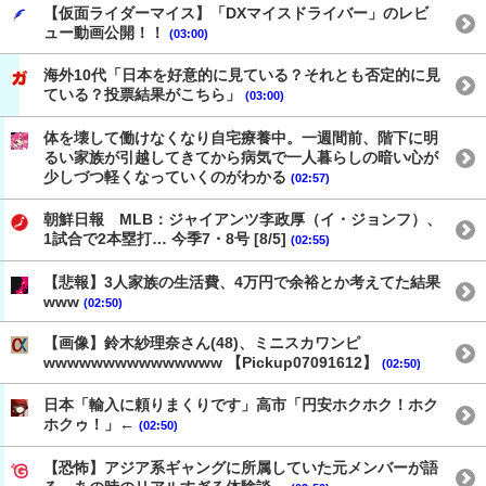
【仮面ライダーマイス】「DXマイスドライバー」のレビ
ュー動画公開！！
(03:00)
海外10代「日本を好意的に見ている？それとも否定的に見
ている？投票結果がこちら」
(03:00)
体を壊して働けなくなり自宅療養中。一週間前、階下に明
るい家族が引越してきてから病気で一人暮らしの暗い心が
少しづつ軽くなっていくのがわかる
(02:57)
朝鮮日報 MLB：ジャイアンツ李政厚（イ・ジョンフ）、
1試合で2本塁打… 今季7・8号 [8/5]
(02:55)
【悲報】3人家族の生活費、4万円で余裕とか考えてた結果
www
(02:50)
【画像】鈴木紗理奈さん(48)、ミニスカワンピ
wwwwwwwwwwwwwww 【Pickup07091612】
(02:50)
日本「輸入に頼りまくりです」高市「円安ホクホク！ホク
ホクゥ！」←
(02:50)
【恐怖】アジア系ギャングに所属していた元メンバーが語