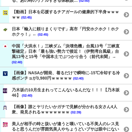
る、あの時のリアルすぎる体験談…
(02:50)
【動画】日本を応援するチアガールの健康的下半身ｗｗｗ
ｗｗ
(02:45)
日本「輸入に頼りまくりです」高市「円安ホクホク！ホク
ホクゥ！」←
(02:45)
中国「大洪水！」三峡ダム「決壊危機」台風13号「三峡直
撃確定」日本「最も強い勢力で接近！（伊勢湾台風級」台
風13号と15号「中国本土でぶつかり合う（前代未聞」→
(02:40)
【画像】NASAが開発、着るだけで瞬時に-15℃冷却する冷
感ポンチョが3,980円ｗｗｗｗｗ
(02:40)
乃木坂の10月生まれってこんないるんだな！！！【乃木坂
46】
(02:40)
【画像】誰とヤリたいかガチで見解が分かれる女さん4人
衆、発見されるｗｗｗｗｗｗｗ
(02:39)
美人が相手の時と扱いが違うと嘆いている不美人のレス見
ると思うんだが雰囲気美人やちょうどいブサは眼中にない