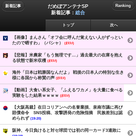
だめぽアンテナSP
Ranking
新着記事
新着記事：
総合
トップ
次へ
【画像】まんさん「オフ会に呼んだ覚えない人がずっとい
たので晒すわ」（パシャ）
(ｵﾇﾇﾒ)
【悲報】米農家「もう無理です…」過去最大の在庫を抱え
る状態で新米収穫
(ｵﾇﾇﾒ)
海外「日本は戦勝国なんだよ」 戦後の日本人の特別な生き
様に各国から称賛の声
(ｵﾇﾇﾒ)
【動画】大食い系女子、「ふえるワカメ」を大量に食べる
実験をした結果ｗｗｗｗ
(ｵﾇﾇﾒ)
【大阪高裁】在日コリアンへの名誉棄損、泉南市議に再び
賠償命令 SNS投稿、攻撃誘発の危険指摘 民族差別は認
められず
(19:20)
阪神、今日負けると対セ球団では初の同一カード3連敗に
(19:19)