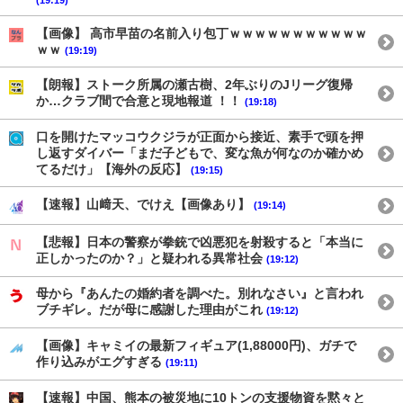
【画像】 高市早苗の名前入り包丁ｗｗｗｗｗｗｗｗｗｗｗ
ｗｗ
(19:19)
【朗報】ストーク所属の瀬古樹、2年ぶりのJリーグ復帰
か…クラブ間で合意と現地報道 ！！
(19:18)
口を開けたマッコウクジラが正面から接近、素手で頭を押
し返すダイバー「まだ子どもで、変な魚が何なのか確かめ
てるだけ」【海外の反応】
(19:15)
【速報】山﨑天、でけえ【画像あり】
(19:14)
【悲報】日本の警察が拳銃で凶悪犯を射殺すると「本当に
正しかったのか？」と疑われる異常社会
(19:12)
母から『あんたの婚約者を調べた。別れなさい』と言われ
ブチギレ。だが母に感謝した理由がこれ
(19:12)
【画像】キャミイの最新フィギュア(1,88000円)、ガチで
作り込みがエグすぎる
(19:11)
【速報】中国、熊本の被災地に10トンの支援物資を黙々と