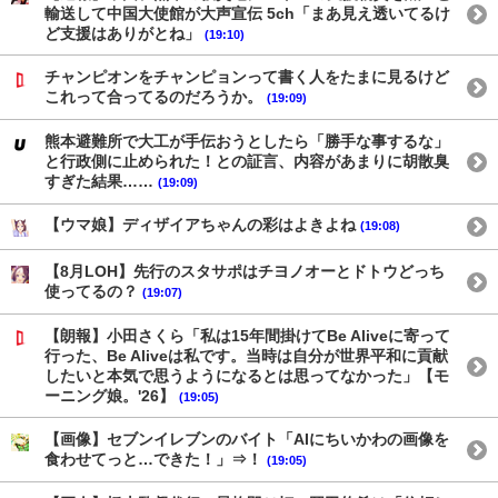
輸送して中国大使館が大声宣伝 5ch「まあ見え透いてるけ
ど支援はありがとね」
(19:10)
チャンピオンをチャンピョンって書く人をたまに見るけど
これって合ってるのだろうか。
(19:09)
熊本避難所で大工が手伝おうとしたら「勝手な事するな」
と行政側に止められた！との証言、内容があまりに胡散臭
すぎた結果……
(19:09)
【ウマ娘】ディザイアちゃんの彩はよきよね
(19:08)
【8月LOH】先行のスタサポはチヨノオーとドトウどっち
使ってるの？
(19:07)
【朗報】小田さくら「私は15年間掛けてBe Aliveに寄って
行った、Be Aliveは私です。当時は自分が世界平和に貢献
したいと本気で思うようになるとは思ってなかった」【モ
ーニング娘。'26】
(19:05)
【画像】セブンイレブンのバイト「AIにちいかわの画像を
食わせてっと…できた！」⇒！
(19:05)