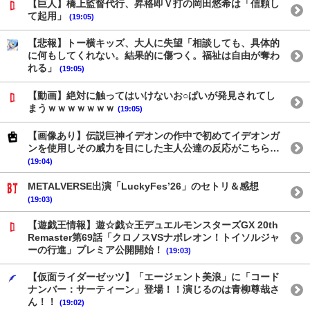
【巨人】橋上監督代行、昇格即Ｖ打の岡田悠希は「信頼し
て起用」
(19:05)
【悲報】トー横キッズ、大人に失望「相談しても、具体的
に何もしてくれない。結果的に傷つく。福祉は自由が奪わ
れる」
(19:05)
【動画】絶対に触ってはいけないお○ぱいが発見されてし
まうｗｗｗｗｗｗｗ
(19:05)
【画像あり】伝説巨神イデオンの作中で初めてイデオンガ
ンを使用しその威力を目にした主人公達の反応がこちら…
(19:04)
METALVERSE出演「LuckyFes’26」のセトリ＆感想
(19:03)
【遊戯王情報】遊☆戯☆王デュエルモンスターズGX 20th
Remaster第69話「クロノスVSナポレオン！トイソルジャ
ーの行進」プレミア公開開始！
(19:03)
【仮面ライダーゼッツ】「エージェント美浪」に「コード
ナンバー：サーティーン」登場！！演じるのは青柳尊哉さ
ん！！
(19:02)