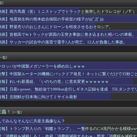
いた「高機動試作型ザク」ってよく考えると時系列がおかしいな
覧]
道・立憲・公明、国会内で「熊本地震対策本部会議」各省庁からヒア...
動画】両方馬鹿（笑）ミニストップでトラックと衝突したドラレコが（ノ∇`）
2％の確率で一生歩けない体になるけど足が10cm伸びます」←コ...
規、年金を払っていないので11年後には生活保護に殺到、どうすん...
動画】地震発生時の熊本総合病院の手術室の様子が(((ﾟДﾟ)))
作イース1・2しかない😭
動画】野菜売りのおじさんにドローンを特攻させるおそロシア。
が突然民泊に…騒音や誤配達で住民から悲鳴 特区民泊を導入した東...
動画】首都高で4tトラックが原因の玉突き事故に巻き込まれた軽バンの車載。
「女の子が泣くのは、ムカつきすぎてどうしていいのか分からなくな...
脇チラ見え！！
動画】サッカーの試合中の落雷で選手1人が死亡、12人が負傷した事故。
にAV女優松本いちかと新井リマおって草
定】「反対」の財務省敗北 首相の不信根強く 人事介入をちらつか...
[一覧]
ーロッパが中国製メガソーラーを締め出しｗｗｗ
衝撃】中国製ルーター20機種にバックドア発見！ ネットに繋ぐだけで35秒ご
速報】れいわ新選組、「いのちの党」に党名変更ｗｗｗｗｗｗ
朗報】日産e-power、無給油で1980km走行しギネス記録を達成 55Lタンクでリ
速報】北朝鮮が日本海に向けてミサイル発射
主義！
[一覧]
んでみんなそんなに共産主義嫌なん？
悲報】トランプ肝入りの「戦艦トランプ」、一隻作るのに4兆円かかる模様www
党「消費税を減税しろ！」政府「消費税減税するわｗ」野党「消費税を減税す