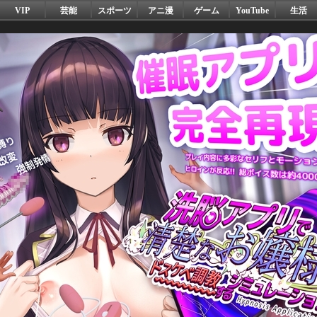
VIP
芸能
スポーツ
アニ漫
ゲーム
YouTube
生活