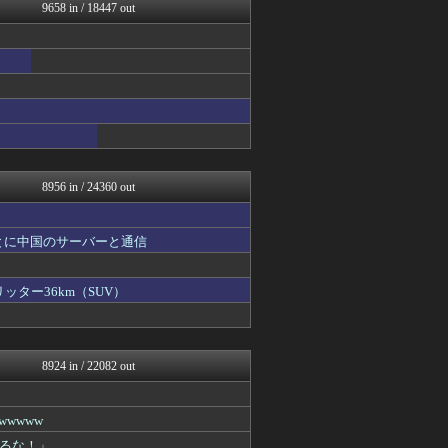
GUNDAM.LOG｜ガン...
9658 in / 18447 out
もえるあじあ(･∀･)
ネラーボイス
マジキチ速報
竜速（りゅうそく）
常識的に考えた
アルファルファモザイク＠ネ...
アナきゃぷ速報
あらまめ2ch
黒マッチョニュース
8956 in / 24360 out
とに中国のサーバーと通信
ッター36km（SUV）
8924 in / 22082 out
wwww
るな！」