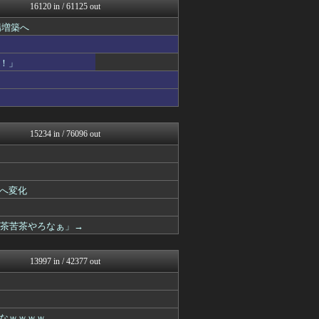
奥様は鬼女-DQN返しまと...
16120 in / 61125 out
軍事・ミリタリー速報☆彡
場増築へ
国難にあってもの申す！！
キスログ
アルファルファモザイク＠ネ...
！」
VIPPER速報
U-1 NEWS.
正義の見方
ゲーム魔人
坂道情報通～乃木坂46まと...
とりのまるやき（保守）
15234 in / 76096 out
奥様は鬼女-DQN返しまと...
奥様は鬼女-DQN返しまと...
婚外ちゃんねる
まとめたニュース
へ変化
がーるずレポート - ガー...
フィルダースチョイス
【サッカー まとめ】サカラ...
滅茶苦茶やろなぁ」→
コノユビニュース｜みんなの...
芸能人の気になる噂
芸能人の気になる噂
13997 in / 42377 out
ダイエット速報＠2ちゃんね...
キスログ
芸能人の気になる噂
バズッター速報
なｗｗｗｗ