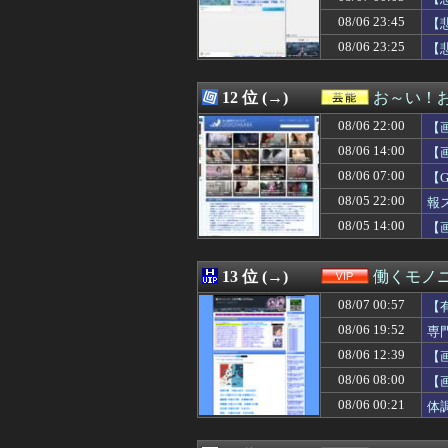
08/07 02:18
暑すぎぃからの
08/06 23:45
08/07 02:18
言えば快くあげ
【
08/07 02:18
両替のことを「お
08/06 23:25
【
08/07 02:17
日本の大相撲力士
08/07 02:15
幼少ワイ「ワイ
08/07 02:15
FE万紫千紅さん
12 位 (→)
お～い！
08/07 02:15
SEXに10万円
08/06 22:00
【
08/07 02:13
岸田元首相､日米
08/07 02:12
【悲報】日本の
08/06 14:00
【
08/07 02:12
LIAR GAME 
08/06 07:00
【
08/07 02:10
【不倫願望】介
08/05 22:00
08/07 02:10
シカホワ村上宗隆
報
08/07 02:10
【画像】橋本マ
08/05 14:00
【
08/07 02:09
美味いウイスキー
08/07 02:07
【凶気】ウガンダ
08/07 02:07
【ニュース】日本
13 位 (→)
働くモノニ
08/07 02:05
【画像】道頓堀女子
08/07 00:57
【
08/07 02:05
セミがうるさすぎ
08/07 02:05
【動画】全男子
08/06 19:52
専
08/07 02:05
ヤムチャは繰気
08/06 12:39
【
08/07 02:03
【動画】手術中
08/06 08:00
【
08/07 02:03
【朗報】ワンピー
08/07 02:03
【動画】謎の女
08/06 00:21
体
08/07 02:03
【速報】れいわ
08/07 02:02
【朗報】カプコン