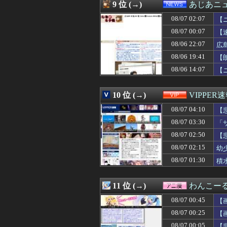
08/07 02:57
家族用に入れて
9 位 (→)
あじあニ
08/07 02:55
スペースXのロ
08/07 02:07
08/07 02:55
千葉県袖ケ浦市「
【
08/07 02:50
【既視感】嫁の
08/07 00:07
【
08/07 02:50
【画像】関西2大美
08/06 22:07
広
08/07 02:50
【悲報】今のア
08/07 02:48
あっち系御用達で
08/06 19:41
【
08/07 02:45
【辺野古事故】日
08/06 14:07
【
08/07 02:45
世間では神ゲー
08/07 02:40
矢田萌華ちゃん
08/07 02:40
高市首相、2年
10 位 (→)
VIPPER
08/07 02:39
【ボッコ】25年
08/07 04:10
【
08/07 02:39
なんかＧＪ出来
08/07 02:39
若くして両親を亡
08/07 03:30
「
08/07 02:39
【画像】これ超
08/07 02:50
【
08/07 02:38
野村周平、下半
08/07 02:37
08/07 02:15
【悲報】 週刊少
幼
08/07 02:34
【超画像】小倉
08/07 01:30
積
08/07 02:34
「プチプチ」を
08/07 02:34
【画像】坂道女
08/07 02:34
【画像】 セクシ
11 位 (→)
わんこー
08/07 02:32
筋トレに詳しい
08/07 00:45
【
08/07 02:30
【事実】「弱い
08/07 02:30
【画像】 色白美肌
08/07 00:25
【
08/07 02:25
【驚愕】ロシアの
08/07 00:05
【