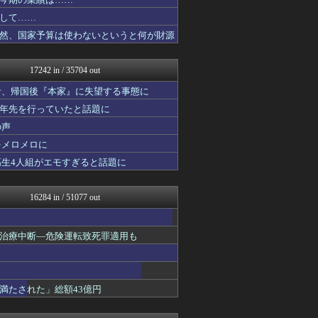
NEWSまとめもりー｜2c...
正義の見方
して……
キスログ
然、国家予算は使わないというと何が財源
おーるじゃんる
トレンドの通り道
がーるずレポート - ガー...
17242 in / 35704 out
コノユビニュース｜みんなの...
女子アナお宝画像速報－5c...
者、帰国後『本家』に失望する事態に
アニはつ -アニメ発信場-
十年先を行っていたと話題に
Zチャンネル＠VIP
の声
watch＠２ちゃんねる
ウマ娘まとめ速報うまろぐ
をメロメロに
オレ的ゲーム速報＠刃
高生4人組がエモすぎると話題に
常識的に考えた
アルファルファモザイク＠ネ...
コンテンツ・声優 | ラブ...
16284 in / 51077 out
ゲーム実況者速報＠YouT...
ラビット速報
WorldFootball...
治療中断―危険運転致死罪適用も
ガラパゴスジャパン - 海...
ヒーローNEWS
韓国ニュース反応まとめ
モッコスヌ〜ン
満たされた」総額43億円
婚外ちゃんねる
がーるずレポート - ガー...