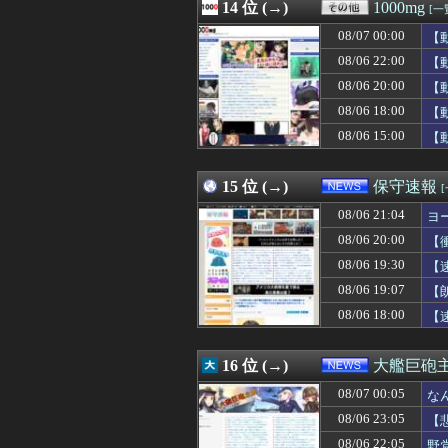
08/07 02:02
14 位 (→)
アイナが乗って
1000mg
[一
08/07 02:02
（ ´_ゝ`）中
08/07 00:00
【
08/07 02:00
骨延長手術「0.
08/07 02:00
08/06 22:00
氷河期世代の非正
【
08/07 02:00
PCエンジンの名
08/06 20:00
【
08/07 02:00
【怒り】自宅の隣
08/06 18:00
【
08/07 02:00
【悲報】精神科医
08/07 02:00
福戸あやアナ 
08/06 15:00
【
08/07 02:00
板橋の花火大会
08/07 02:00
【消費減税閣議決
15 位 (→)
保守速報
08/06 21:04
ヨ
08/06 20:00
【
08/06 19:30
【
08/06 19:07
【
08/06 18:00
【
16 位 (→)
大艦巨砲
08/07 00:05
な
08/06 23:05
【
08/06 22:05
野