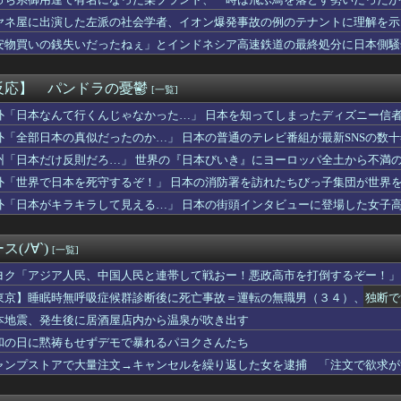
信、ガチで逝く・・・・・・
総合病院 地震発生時の手術室の映像が色んな意味で衝撃的だと話題...
ヤネ屋に出演した左派の社会学者、イオン爆発事故の例のテナントに理解を示
気が発覚…あのときの「音信不通の弟」の意味がヤバすぎたｗｗｗｗ
安物買いの銭失いだったねぇ」とインドネシア高速鉄道の最終処分に日本側騒
地震被害に支援したのに「韓国産の水は水洗トイレに」
んだ？
】葛葉達：7日目｜あまりに生々しすぎる陰キャムーブでギャルを...
歳差がベスト？？
反応】 パンドラの憂鬱
[一覧]
、4-6月期経常利益が前年同期比97.7％減の0.7億円に減...
さん、公式SNSで部員のエ○チな動画をあげてしまった結果ｗｗｗ...
外「日本なんて行くんじゃなかった…」 日本を知ってしまったディズニー信
らも好かれる主人公」の特徴、ガチで決まるｗｗｗｗ
外「全部日本の真似だったのか…」 日本の普通のテレビ番組が最新SNSの数
司、新入社員がスタバでパソコンやって企業秘密漏洩したから泣かし...
州「日本だけ反則だろ…」 世界の『日本びいき』にヨーロッパ全土から不満
ー王国ブラジルで進むサッカー離れ 36％が「関心なし」
水着がそのまま入るジャーニー…まるで成長していない！？
外「世界で日本を死守するぞ！」 日本の消防署を訪れたちびっ子集団が世界
井のシミ数えてれば終わるでな」と押し倒されて性行為 → 凄いこ...
外「日本がキラキラして見える…」 日本の街頭インタビューに登場した女子
星」を史上初めて発見か--しかし「衛星」の定義を揺るがす事態に...
楽部の顧問に楽器買えって言われた」親「いくらなの？」娘「60万...
Lｺｽﾞｶﾎ…？🐉【蓮ノ空】
(ﾉ∀`)
[一覧]
Vグループはマジでこういう男とのコラボも解禁したほうがいいよ
で有名な川上産業、社名を「プチプチ株式会社」に変更wwwww
ヨク「アジア人民、中国人民と連帯して戦おー！悪政高市を打倒するぞー！」
察、韓国代表前監督を任意聴取…業務上背任などの容疑
東京】睡眠時無呼吸症候群診断後に死亡事故＝運転の無職男（３４）、独断で
者が猫の寿命を2倍に上げる注射剤を開発。これこそノーベル賞だろ...
本地震、発生後に居酒屋店内から温泉が吹き出す
ズ】ライトセーバーって握りづらそうだよね…
ンソク、地方選挙で基礎議員1議席のみ獲得し『全て私の責任』と頭...
和の日に黙祷もせずデモで暴れるパヨクさんたち
人が騒ぐ「水洗い」は予備洗浄だった！日本の飲食店の衛生習慣を解説
ャンプストアで大量注文→キャンセルを繰り返した女を逮捕 「注文で欲求が
り薄色薄味に煮た煮物を、味見もせずに色を見ただけで「薄そうだか...
校の女子生徒、一時心肺停止 同乗看護師は適切な処置行わず、生徒...