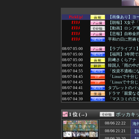
PickUp!
【画像あり】ヨ
ｵﾇﾇﾒ
【朗報】X女子「
ｵﾇﾇﾒ
【動画】ロシア
ｵﾇﾇﾒ
【悲報】自称金持
ｵﾇﾇﾒ
平和の日に黙祷
08/07 05:00
【ラブライブ！】
08/07 05:00
【福岡】3年間で
08/07 05:00
田﨑さくらアナ
08/07 05:00
韓国人「雨の中
08/07 04:55
「投資不適格にな
08/07 04:45
「Linuxで十分
08/07 04:45
「Linuxで十分
08/07 04:41
タブレットのバ
08/07 04:39
ドラマ「親愛な
08/07 04:39
「マスコミの立ち
08/07 04:30
◆悲報◆韓国警
08/07 04:25
【悲報】ソープで
1 位 (→)
ポッカキ
08/07 04:19
青春時代を思い
08/07 04:19
【画像】松本人志さ
08/06 22:22
海
08/07 04:19
日本の商船が中
08/06 21:21
【
08/07 04:19
カープ、最下位転
08/07 04:18
綾瀬はるかの丸出
08/06 20:20