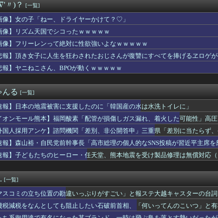
∇'〃)？
[一覧]
票問題の年に、選挙管理委員会が成果給を99.99%受け取ってい...
超しつこい男にブチギレて帰宅。それから3ヶ月、突然携帯に着信が...
画像】女の子「ねー、ドライヤーかけて？♡」
サーキットでパレード走行訓練中だった白バイが転倒事故 20代の...
画像】リズム天国でシコったｗｗｗｗｗ
国防関連技術保護を重視し供給連鎖から中国系を完全排除へ 供給業...
ん、とんでもない恵体の白人美女と結婚してしまうｗｗｗｗｗｗｗｗ...
画像】フリーレンって絶対に性欲強いよなｗｗｗｗｗ
出産中の嫁と険悪…もう会わずに離婚したくなった理由がコレｗｗｗｗ
悲報】頂き女子に人生を狂わされたおじさんが復讐にすべてを捧げるヱロゲが
としても阻止したい石破前首相、「何いってんのこいつ」と有権者を...
悲報】ヤニねこさん、BPOが動くｗｗｗｗｗ
に出そうと思っていた物をダンボール箱ごと持っていったママ。中身...
がケチャップ、タイトルがスイーツ臭…。クックパッドで地雷レシピ...
ってたトメが、標的をコトメに変えた→トメ「いつになったら結婚す...
ゃんる
[一覧]
イト
おっぱいが小さい。【朗悲報】
速報】日本の地震被害に支援したのに「韓国産の水は水洗トイレに」
の嫁のマ○コをチ◯コで擦りまくった結果ｗｗｗｗｗｗｗｗｗｗｗ
イオンモール熊本】福岡酸素「配管が損傷しガス漏れ、着火した可能性」高圧
女性に手を褒められてめっちゃ嬉しかった
とかいうサウダージでしか聞いたことない言葉ｗｗｗｗｗｗｗｗ
外国人採用アンケ】諮問機関「差別、非公開答申」三重県「差別に当たらず、
を目の前にした吉岡里帆の顔ｗｗｗｗｗ
速報】森山裕・自民党前幹事長「高市総理の個人的なSNS投稿が習近平主席を
倫相手から『神対応』されて人生やり直せた結果ｗｗｗｗ
速報】子どもたちのヒーロー・任天堂、熊本地震を受け製品修理は無償対応（災
なだらしない体型の女子が好きなやついる？
サロ行ってきたらｗｗｗｗｗｗｗｗｗｗｗwwww
ら共感できなくなったキャラ
.
[一覧]
赤いくちばしの中型のインコを保護。ご近所あたりにチラシを貼り、...
職場の後輩(♀)に、勝手に不倫相手（本命）にされた。挙句その彼...
マスコミの立ち位置の勘違いっぷりがすごい」と報ステ大越キャスターの台詞
半年と言われてたがウワキ夫捨てて義両親の介護やめたらガンが綺麗...
ようという思惑がひしひしと
費税減税をなんとしても阻止したい石破前首相、「何いってんのこいつ」と有
VW
っち系御用達で有名になった某ブランド、一時は飛ぶ鳥を落とす勢いだったが