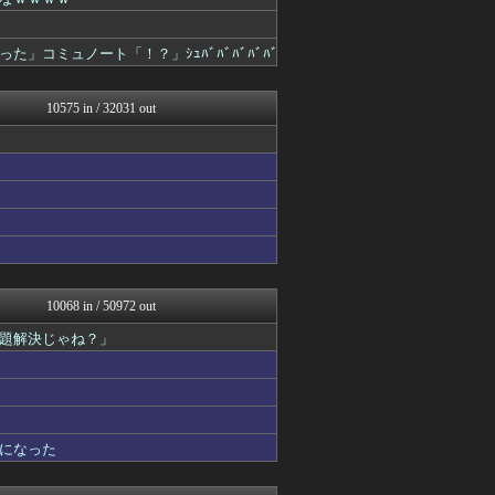
ハロン棒ch
奥様は鬼女-DQN返しまと...
婚外ちゃんねる
コミュノート「！？」ｼｭﾊﾞﾊﾞﾊﾞﾊﾞﾊﾞ
海外の反応スポーツ
VIPPER速報
げぇ速
10575 in / 32031 out
まとめCUP
理想ちゃんねる
NEWSまとめもりー｜2c...
アニメつぶやき速報‼︎
キスログ
スコールちゃんねる｜２ちゃ...
まとめ芸能＠美女画像まとめ...
トレンドの通り道
【サッカー まとめ】サカラ...
あじあニュースちゃんねる
10068 in / 50972 out
不思議.net - 5ch...
題解決じゃね？」
子育てちゃんねる
女子アナお宝画像速報－5c...
カンダタ速報
watch＠２ちゃんねる
アニはつ -アニメ発信場-
いたしん！
になった
Zチャンネル＠VIP
mutyunのゲーム+αブ...