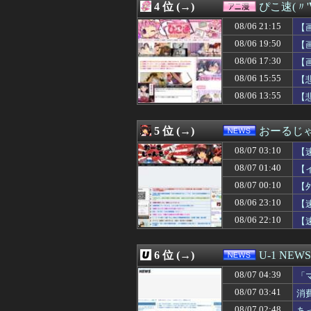
4 位 (→)
ぴこ速(〃'
08/07 04:00
韓国人「ソクリ投
08/07 03:57
合コンで出会った
08/06 21:15
【
08/07 03:55
三重県警察 鈴鹿
08/06 19:50
【
08/07 03:51
SpaceX、米
08/06 17:30
08/07 03:50
【画像】チー牛さ
【
08/07 03:50
【絶望】里帰り
08/06 15:55
【
08/07 03:41
消費税減税をなん
08/06 13:55
【
08/07 03:39
子の保育園バザー
08/07 03:39
【ククパ】味付け
08/07 03:39
小梨の私へ嫌味言
5 位 (→)
おーるじ
08/07 03:38
やってみたいバ
08/07 03:34
【画像】Ado、
08/07 03:10
【
08/07 03:33
【興奮】発情期
08/07 01:40
【
08/07 03:32
【画像】ワイ、
08/07 00:10
08/07 03:30
「サウダージ」
【
08/07 03:30
【画像】5億円
08/06 23:10
【
08/07 03:30
【衝撃】嫁の不
08/06 22:10
【
08/07 03:26
【画像】 こん
08/07 03:25
【悲報】格安ピン
08/07 03:19
大人になってか
6 位 (→)
U-1 NEWS
08/07 03:18
ベランダで緑色で
08/07 03:18
恋愛相談してくる
08/07 04:39
「
08/07 03:18
【すごい話】余命
せ
08/07 03:41
消
08/07 03:15
ラブホあるあるW
08/07 02:48
あ