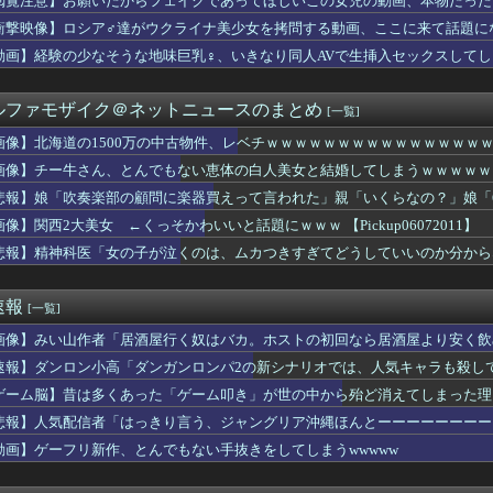
閲覧注意】お願いだからフェイクであってほしいこの女児の動画、本物だった
子供を妊娠したんだ…」父「！？実は俺と母さんも兄妹なんだ」ぼく...
衝撃映像】ロシア♂達がウクライナ美少女を拷問する動画、ここに来て話題に
らく、ガチでブチギレてしまう！！！！！！
出た仙台育英の野球部JKマネージャー、ガチで可愛いぞ
動画】経験の少なそうな地味巨乳♀、いきなり同人AVで生挿入セックスしてし
(おなつ)「演技中に惚れてしまった俳優がいる」
神駅と薬院駅の駅構内で不審な音声（下ネタ）が流れる 第三者が不...
ルファモザイク＠ネットニュースのまとめ
[一覧]
実際にプレイしたらわかるけどライザは友達って感じで性的な目では...
、撮られるｗｗｗｗｗｗｗｗｗｗ
画像】北海道の1500万の中古物件、レベチｗｗｗｗｗｗｗｗｗｗｗｗｗｗｗ
プロ野球選手※多村仁志禁止
画像】チー牛さん、とんでもない恵体の白人美女と結婚してしまうｗｗｗｗｗｗｗｗ 【
ーぱみゅぱみゅ 本名をさらりと告白
こ盛りにしてるのはまあ見かけるが持ち帰りはなしでしょう、、、
悲報】娘「吹奏楽部の顧問に楽器買えって言われた」親「いくらなの？」娘「
く、フる側の曲
画像】関西2大美女 ←くっそかわいいと話題にｗｗｗ 【Pickup06072011】
デ女優さん、番組の企画でハッスルしすぎてしまうｗｗｗｗｗｗ
悲報】精神科医「女の子が泣くのは、ムカつきすぎてどうしていいのか分から
んのJK姿😍ｗｗ😍ｗ😍ｗｗｗ😍ｗｗｗｗｗｗ
倉優香さん、水着グラビア復帰してシコらせにくるｗ
コネクトツーの松山氏、JUMP公式にブロックされるｗｗｗｗｗｗ...
速報
[一覧]
The Binding of Isaac」「ダークソウル...
ゃんとフサパンの水着、DKPIとDKPIが触れてる構図が良き…
画像】みい山作者「居酒屋行く奴はバカ。ホストの初回なら居酒屋より安く飲
、マジでヤバイぞ・・・
速報】ダンロン小高「ダンガンロンパ2の新シナリオでは、人気キャラも殺し
が今年で10周年ってマジ？wwwwwwwwwwwwwwwww
友達からたまにチケット買わされるから見に行くんやけどさ・・・
ゲーム脳】昔は多くあった「ゲーム叩き」が世の中から殆ど消えてしまった理由ww
outube配信にもNightbotみたいなコメント制御ツ...
悲報】人気配信者「はっきり言う、ジャングリア沖縄ほんとーーーーーーーー
まれる「銀」は従来推定よりも約55％多かった？ 隕石の分析結果...
動画】ゲーフリ新作、とんでもない手抜きをしてしまうwwwww
1500万の中古物件、レベチｗｗｗｗｗｗｗｗｗｗｗｗｗｗｗｗｗ...
はボサボサな忠犬ミラ公たち
🌙🐈‍⬛「うちのオタクは社畜かボンボン」（世界の平均睡眠時間ラ...