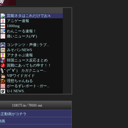
芸能ネタはこれだけでおｋ
アニゲー速報
1000mg
わんこーる速報！
痛いニュース(ﾉ∀`)
コンテンツ・声優 | ラブ...
みそパンNEWS
アナきゃぷ速報
韓国ニュース反応まとめ
国難にあってもの申す！！
(*ﾟ∀ﾟ)ゞカガクニュー...
VIPワイドガイド
理想ちゃんねる
がーるずレポート - ガー...
U-1 NEWS.
WorldFootball...
バズッター速報
118175 in / 79101 out
がーるずレポート - ガー...
芸能人の気になる噂
修正動画がコチラ
軍事・ミリタリー速報☆彡
動画
芸能人の気になる噂
芸能人の気になる噂