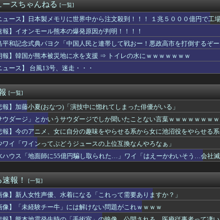
おいたメモが泥よけになっただなんてｗｗ
ュースちゃんねる
[一覧]
ケット残骸、月面に衝突か…ファルコン9の上段！
おむつ交換で噛みつかれ」看護助手の男を逮捕 90歳入院患者の顔...
ニュース】日本製メモリに世界中から注文殺到！！！ １兆５０００億円で工
浮気でメール爆弾！2度目で取った行動がこれｗｗｗ
速報】イオンモール熊本の爆発原因が判明！！！！
女 ←くっそかわいいと話題にｗｗｗ 【Pickup06072...
島平和記念式典パヨク「中国人民と連帯して戦おー！悪政高市を打倒するぞー
ニメ、女に自分の趣味をやらせる系から女に池沼役をやらせる系へ変化
有名になった某ブランド、一時は飛ぶ鳥を落とす勢いだったが今期の...
朗報】韓国が熊本被災地に水を支援 ⇒ トイレの水にｗｗｗｗｗｗｗ
教組委員長「杜撰な計画、学校が責めを負うのは当然」としつつも、...
ニュース】 台風13号、迷走・・・
と言われているが個人的にはクソゲーだと思うゲーム挙げてけ
の瞳が綺麗すぎて吸い込まれる！！！【乃木坂46】
限定の消費減税「確実に戻す」発言は「私の覚悟」
速報
[一覧]
前に付き合ってた女性の事をふと思い出した。もう24年は会ってな...
悲報】加藤小夏(おなつ)「演技中に惚れてしまった俳優がいる」
ないというか…。泥に同情する気はないけど報告者も何だかなぁ…
くし年の離れた妹を育てた義兄。姪が十歳になった頃からおかしくな...
サウダージ」とかいうサウダージでしか聞いたことない言葉ｗｗｗｗｗｗｗｗ
おすすめ
悲報】今のアニメ、女に自分の趣味をやらせる系から女に池沼役をやらせる系
身強調の「過激すぎる三角水着」公開でネットざわつき
年ジャンプさん、最大発行部数653万部から急降下でついに100...
少ワイ「ワインってぶどうジュースの上位互換なんやろなぁ」
ゆうか（元・小倉優香）が水着グラビア復帰ｗｗｗｗｗ
水ハウス「地面師に55億円騙し取られた…」ワイ「はえーかわいそう…会社
製造販売している川上産業、「プチプチ株式会社」に社名変更
子のバスト一覧ｗｗｗｗｗｗｗｗｗｗｗｗwｗｗｗｗ
ー女優・三浦恵理子、全裸ナマ乳がHすぎる
る速報！
[一覧]
から質問は聞くよ
画像】新人女性声優、水着になる「これって需要ありますか？」
男は救われない」ってのに女がブチ切れた理由ｗｗｗｗ
のTikToker可愛すぎｗｗｗｗｗ
画像】「未経験チー牛」には解けない問題がこれｗｗｗｗ
風俗事情をご覧くださいｗｗｗｗｗｗｗｗｗｗwwww
悲報】熊本地震発生時の「手術室」の映像、公開される。医療従事者って凄い