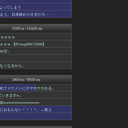
…
まとめCUP
なってしまう
NEWSまとめもりー｜2c...
まう。 日本終わりすぎだろ・・・
まとめ芸能＠美女画像まとめ...
VIPPER速報
コノユビニュース｜みんなの...
53195 in / 142420 out
げぇ速
不思議.net - 5ch...
ｗｗｗｗｗ
ツバメ速報＠ヤクルトスワロ...
Pickup06072008】
V系まとめ速報
子育てちゃんねる
60万」
がーるずレポート - ガー...
女子アナお宝画像速報－5c...
なくなるから」
いたしん！
Zチャンネル＠VIP
watch＠２ちゃんねる
24634 in / 59530 out
mutyunのゲーム+αブ...
ウマ娘まとめ速報うまろぐ
めてイケメンにチヤホヤされる」
オレ的ゲーム速報＠刃
ていきますw」
ラビット速報
ネラーボイス
wwwwwwwwwwww
ゲーム実況者速報＠YouT...
におもんない！！！！」→炎上
常識的に考えた
アルファルファモザイク＠ネ...
パカ娘速報！！ウマ娘まとめ...
コンテンツ・声優 | ラブ...