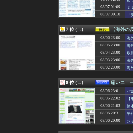
08/07 03:12
【悲報】共同通
08/07 03:11
【必見動画】熊本
08/07 01:09
ミ
08/07 03:10
【衝撃】妻の浮
08/07 00:10
「
08/07 03:10
【速報】日本の
な
08/07 03:09
【VCR RUST
08/07 03:09
【子供】結局何
7 位 (→)
【海外の
08/07 03:09
米穀商社の木徳神糧
08/07 03:05
08/06 23:00
【画像】ダンス部
海
08/07 03:03
【朗報】「誰か
08/05 23:00
海
08/07 03:03
【悲報】ワイ、上
08/04 23:00
欧
08/07 03:03
【驚愕】サッカ
08/07 03:01
【ウマ娘】昔の
08/03 23:00
海
08/07 03:00
夫さん、妻に「天
08/02 23:00
海
08/07 03:00
【天文】「系外衛
08/07 03:00
【悲報】娘「吹奏
08/07 03:00
【ラブライブ！】B
8 位 (→)
痛いニュース
08/07 03:00
【画像】一番手
08/06 23:01
08/07 03:00
【朗報】プチプチ
パ
08/07 03:00
◆悲報◆韓国警
08/06 22:02
【
08/07 03:00
海外「日本の科学
08/06 21:03
熊
08/07 03:00
【スターウォー
08/07 03:00
韓国人「イ・ジュ
08/06 20:31
平
08/07 03:00
【食洗機】韓国
08/06 20:00
ジ
08/07 02:57
ダシをちゃんとと
08/07 02:57
福祉タクシーで下