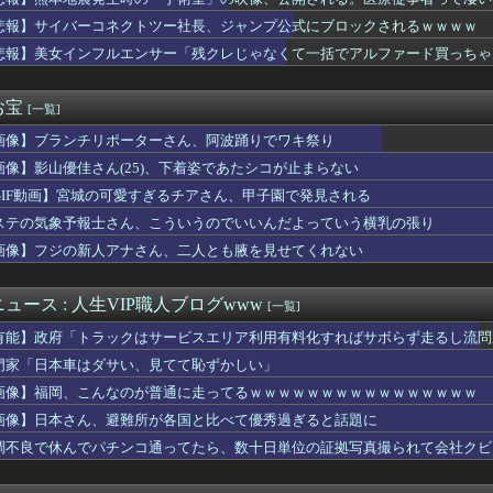
キンキンに冷えてやがる！
たのに無断でごっそり持っていくのはダメだろう
悲報】サイバーコネクトツー社長、ジャンプ公式にブロックされるｗｗｗｗ
金こまめてきます」って言っちゃったときに同僚から嫌味を言われた...
悲報】美女インフルエンサー「残クレじゃなくて一括でアルファード買っちゃった」
の引退後の姿に世界が騒然！←「これは素晴らしい！」（海外の反応...
ンってぶどうジュースの上位互換なんやろなぁ」
、巨乳美少女を出してしまうｗｗ
お宝
[一覧]
払ってしまったらこうなるwww
画像】ブランチリポーターさん、阿波踊りでワキ祭り
の円買い協調介入は｢一時しのぎに過ぎない｣｢財政政策､金融政策...
歴史、ついに『崩壊』してしまう・・・・・
画像】影山優佳さん(25)、下着姿であたシコが止まらない
-ライアーゲーム- 第17話 感想：秋山さんの逆転の策がバ...
GIF動画】宮城の可愛すぎるチアさん、甲子園で発見される
護疲れした嫁を持つ男のリアルな本音が怖すぎる件ｗｗｗｗ
、通訳なしで普通に会話。コーチ「今10段階で6ぐらい。来た時は...
ステの気象予報士さん、こういうのでいいんだよっていう横乳の張り
ナミ、自宅の風呂場でHなパンティ姿を見せつける
画像】フジの新人アナさん、二人とも腋を見せてくれない
を教えてほしいんやが、オススメあるか🥃
サッカー界に衝撃 若き主将が死去 携帯電話強盗に抵抗した末に石...
製メモリに世界中から注文殺到！！！ １兆５０００億円で工場増築...
ュース : 人生VIP職人ブログwww
[一覧]
「暑すぎて服脱ごうかと思った」･･････････ﾊﾟｼｬｯ...
有能】政府「トラックはサービスエリア利用有料化すればサボらず走るし流問
る。明るくなったら即座に爆音で鳴き出して毎日朝4時に叩き起こし...
の理想の乳首、ついに発見されるｗｗｗｗｗｗｗ
門家「日本車はダサい、見てて恥ずかしい」
弾を強化していくべきだった
画像】福岡、こんなのが普通に走ってるｗｗｗｗｗｗｗｗｗｗｗｗｗｗｗｗ
に熊本地震直撃やばすぎ！！！！！
画像】日本さん、避難所が各国と比べて優秀過ぎると話題に
スのロロノア・ゾロさん、ペローナちゃんとフラグが立ちまくるｗｗ...
剣士が陰好み
調不良で休んでパチンコ通ってたら、数十日単位の証拠写真撮られて会社クビ
新選組、さん、「いのちの党」に改名ｗｗｗｗ
「デジタル販売が約9割、ディスク市場縮小の大きな影響は想定して...