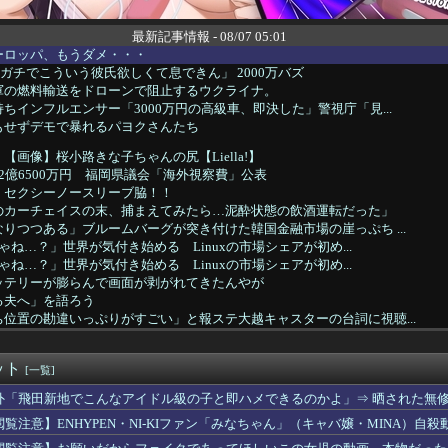
最新記事情報 - 08/07 05:01
ーロッパ、もうダメ・・・
ガチでこういう彼氏欲しくて息できん」 2000万バズ
軍の燃料輸送をドローンで阻止するウクライナ。
ちインフルエンサー「3000万円の高級車、即決した」警視庁「見...
もせずデモで暴れるパヨクさんたち
【画像】桜小路きな子ちゃんの尻【Liella!】
2億6500万円 福岡県議会「海外視察費」公表
 セクシーノースリーブ脇！！
のカーチェイスの末、捕まえてみたら…泥酔状態の飲酒運転だった」
りつつある」ブルームバーグが突き付けた韓国金融市場の崖っぷち ...
じゃね…？」世界が気付き始める Linuxの市場シェアが初め...
じゃね…？」世界が気付き始める Linuxの市場シェアが初め...
ッテリーが膨らんで画面が剥がれてきたんやが
る夫へ」を語ろう
位置の勘違いっぷりがすごい」と報ステ大越キャスターの台詞に視聴...
察、大韓サッカー協会を家宅捜索 代表監督選考巡り
イッた後に嬢の耳元で「好き」って囁く瞬間ｗｗｗｗｗｗｗｗwww...
ット
出すコスメ
[一覧]
ん、大勢の若いファンに囲まれてご満悦wwwwwwwwwwww...
外「飛田新地でこんなアイドル級の子と即ハメできるのかよ」⇒ 晒された無
国に臨検された場合は「台湾軍が対応」と台湾軍トップ！
閲覧注意】ENHYPEN・NI-KIファン「みなちゃん」（キャバ嬢・MINA）自殺
落も3位が射程圏内。新井監督「特別な日の試合だったので負けて悔...
し上半身ヤバすぎだってwwwwwww