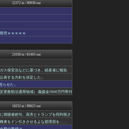
22372 in / 90938 out
韓国ニュース反応まとめ
婚外ちゃんねる
国難にあってもの申す！！
もえるあじあ(･∀･)
アルファルファモザイク＠ネ...
キスログ
発売ｗｗｗｗｗ
U-1 NEWS.
奥様は鬼女-DQN返しまと...
奥様は鬼女-DQN返しまと...
婚外ちゃんねる
21038 in / 81463 out
がーるずレポート - ガー...
筋肉速報
えっ!?またここのサイト?
ガス保安法などに基づき、経産省に報告
ダイエット速報＠2ちゃんね...
公表する方針を決定した」
VIPPER速報
芸能人の気になる噂
怒らせた」
キスログ
害救助法適用地域） 義援金5000万円寄付
芸能人の気になる噂
バズッター速報
がーるずレポート - ガー...
18252 in / 89623 out
奥様は鬼女-DQN返しまと...
婚外ちゃんねる
に視聴者絶句、高市とトランプを同列視さ
奥様は鬼女-DQN返しまと...
権者をドン引きさせるよな屁理屈を……
まとめCUP
今期の業績は……