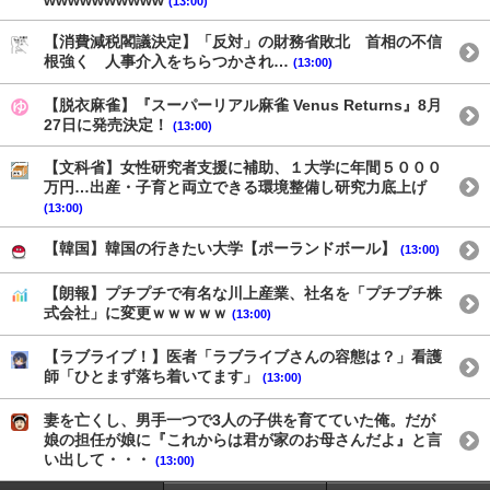
wwwwwwwwww
(13:00)
【消費減税閣議決定】「反対」の財務省敗北 首相の不信
根強く 人事介入をちらつかされ…
(13:00)
【脱衣麻雀】『スーパーリアル麻雀 Venus Returns』8月
27日に発売決定！
(13:00)
【文科省】女性研究者支援に補助、１大学に年間５０００
万円…出産・子育と両立できる環境整備し研究力底上げ
(13:00)
【韓国】韓国の行きたい大学【ポーランドボール】
(13:00)
【朗報】プチプチで有名な川上産業、社名を「プチプチ株
式会社」に変更ｗｗｗｗｗ
(13:00)
【ラブライブ！】医者「ラブライブさんの容態は？」看護
師「ひとまず落ち着いてます」
(13:00)
妻を亡くし、男手一つで3人の子供を育てていた俺。だが
娘の担任が娘に『これからは君が家のお母さんだよ』と言
い出して・・・
(13:00)