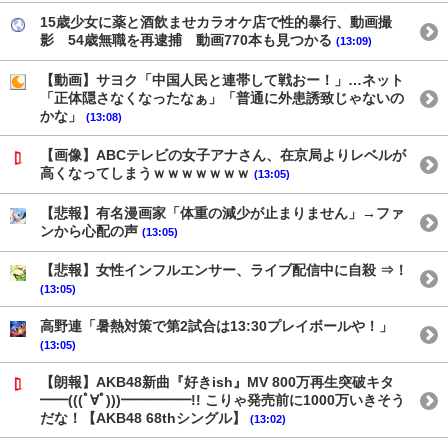
15歳少女に薬と酒飲ませカラオケ店で性的暴行、動画撮
影 54歳無職を再逮捕 動画770本も見つかる
(13:09)
【動画】サヨク「中国人民と連帯して戦おー！」…ネット
「正体隠さなくなったなぁ」「普通に外患誘致じゃないの
かな」
(13:08)
【画像】ABCテレビの女子アナさん、在京局よりレベルが
高くなってしまうｗｗｗｗｗｗｗ
(13:05)
【悲報】有名漫画家「体重の減少が止まりません」→ファ
ンから心配の声
(13:05)
【悲報】女性インフルエンサー、ライブ配信中に自殺 ⇒！
(13:05)
高野連「暑熱対策で第2試合は13:30プレイボールや！」
(13:05)
【朗報】AKB48新曲『好きish』MV 800万再生突破キタ
━━(((ﾟ∀ﾟ)))━━━━━!! こりゃ発売前に1000万いきそう
だな！【AKB48 68thシングル】
(13:02)