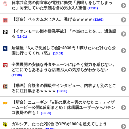
日本共産党の街宣車が電柱に衝突「居眠りをしてしまっ
た」同乗していた県議を含め男女3人重傷
(13:01)
【頭皮】ベッカムおじさん、禿げるｗｗｗｗ
(13:01)
【イオンモール熊本爆発事故】「本当のことを…」遺族語
る
(13:01)
居酒屋「6人で長居して会計4939円！喋りたいだけなら公
園に行ってくれ（怒」
(13:01)
全国展開の安価な外食チェーンには全く魅力を感じない。
どこにでもあるような店選ぶ人の気持ちがわからない
(13:00)
【動画】容疑者の同級生インタビュー、内容より別のとこ
ろに注目集まるｗｗｗｗ
(13:00)
【新台】ニューギン「e花の慶次～雲のかなたに」ティザ
ームービー公開&反応まとめ！休眠層ユーザーからパチン
コ復帰の声も！
(13:00)
ガルシア、たった2試合でOPSが.900を超えてしまう