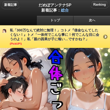
だめぽアンテナSP
Ranking
新着記事
新着記事：
総合
トップ
次へ
私「300万なんて絶対に無理！」コトメ『借金なんてした
くない！』トメ「一体何でこんな事に！何でこんな目に会
うのよ！」私「親の因果が子に報い…ですかね？」
(PickUP!)