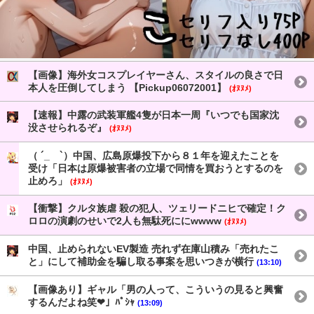
【画像】海外女コスプレイヤーさん、スタイルの良さで日
本人を圧倒してしまう 【Pickup06072001】
(ｵﾇﾇﾒ)
【速報】中露の武装軍艦4隻が日本一周『いつでも国家沈
没させられるぞ』
(ｵﾇﾇﾒ)
（ ´_ゝ`）中国、広島原爆投下から８１年を迎えたことを
受け「日本は原爆被害者の立場で同情を買おうとするのを
止めろ」
(ｵﾇﾇﾒ)
【衝撃】クルタ族虐 殺の犯人、ツェリードニヒで確定！ク
ロロの演劇のせいで2人も無駄死ににwwww
(ｵﾇﾇﾒ)
中国、止められないEV製造 売れず在庫山積み「売れたこ
と」にして補助金を騙し取る事案を思いつきが横行
(13:10)
【画像あり】ギャル「男の人って、こういうの見ると興奮
するんだよね笑❤」ﾊﾟｼｬ
(13:09)