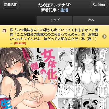
だめぽアンテナSP
Ranking
新着記事
新着記事：
生活
トップ
次へ
私『いつ義妹さんこの家から出ていってくれますか？』義
妹「ここが自分の実家なのに何言ってんのｗ」夫「お前は
いつもキツイんだよ、妹だって大変なんだぞ」私（怒！）
→
(PickUP!)