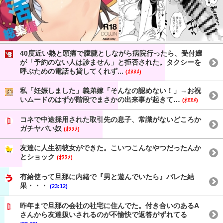
40度近い熱と頭痛で朦朧としながら病院行ったら、受付嬢
が「予約のない人は診ません」と拒否された。タクシーを
呼ぶための電話も貸してくれず...
(ｵﾇﾇﾒ)
私「妊娠しました」義弟嫁「そんなの認めない！」→お祝
いムードのはずが階段でまさかの出来事が起きて…
(ｵﾇﾇﾒ)
コネで中途採用された取引先の息子、常識がないどころか
ガチヤバい奴
(ｵﾇﾇﾒ)
友達に人生初彼女ができた。こいつこんなやつだったんか
とショック
(ｵﾇﾇﾒ)
有給使って旦那に内緒で『男と遊んでいたら』バレた結
果・・・
(23:12)
昨年まで旦那の会社の社宅に住んでた。付き合いのあるA
さんから友達扱いされるのが不愉快で返答がずれてる