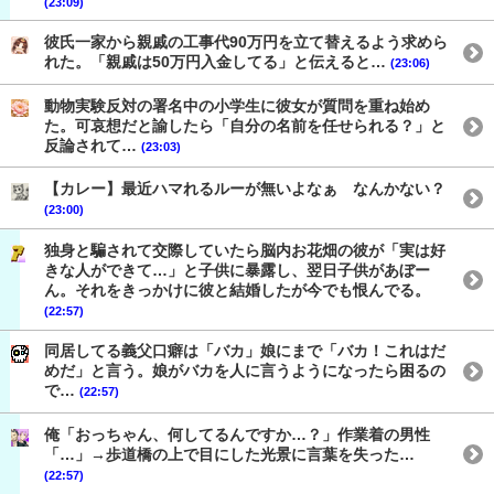
(23:09)
彼氏一家から親戚の工事代90万円を立て替えるよう求めら
れた。「親戚は50万円入金してる」と伝えると…
(23:06)
動物実験反対の署名中の小学生に彼女が質問を重ね始め
た。可哀想だと諭したら「自分の名前を任せられる？」と
反論されて…
(23:03)
【カレー】最近ハマれるルーが無いよなぁ なんかない？
(23:00)
独身と騙されて交際していたら脳内お花畑の彼が「実は好
きな人ができて…」と子供に暴露し、翌日子供があぼー
ん。それをきっかけに彼と結婚したが今でも恨んでる。
(22:57)
同居してる義父口癖は「バカ」娘にまで「バカ！これはだ
めだ」と言う。娘がバカを人に言うようになったら困るの
で…
(22:57)
俺「おっちゃん、何してるんですか…？」作業着の男性
「…」→歩道橋の上で目にした光景に言葉を失った…
(22:57)