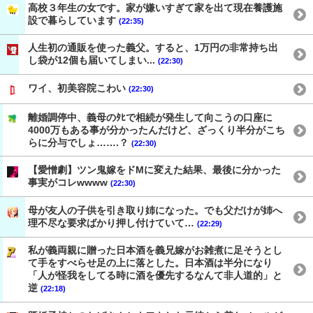
高校３年生の女です。家が嫌いすぎて家を出て現在養護施
設で暮らしています
(22:35)
人生初の通販を使った義父。すると、1万円の非常持ち出
し袋が12個も届いてしまい...
(22:30)
ワイ、初美容院こわい
(22:30)
離婚調停中、義母のﾀﾋで相続が発生して向こうの口座に
4000万もある事が分かったんだけど、ざっくり半分がこち
らに分与でしょ…….？
(22:30)
【愛憎劇】ツン鬼嫁をドMに変えた結果、最後に分かった
事実がコレwwww
(22:30)
母が友人の子供を引き取り姉になった。でも父だけが姉へ
理不尽な要求ばかり押し付けていて…
(22:29)
私が義両親に贈った日本酒を義兄嫁がお雑煮に足そうとし
て手をすべらせ足の上に落とした。日本酒は半分になり
「人が怪我をしてる時に酒を優先するなんて非人道的」と
逆
(22:18)