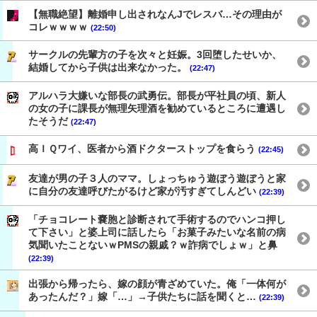
【無職絶望】離婚申し出されなんJでレスバ…その理由が
コレｗｗｗｗ
(22:50)
サークルの先輩方の子を次々と妊娠。3回堕したせいか、
結婚してから子供は出来なかった。
(22:47)
アルハラ大嫌いな部長の武勇伝。部長が平社員の頃、新人
の女の子に課長が無理矢理酒を勧めているところに遭遇し
たそうだ
(22:47)
高ＩＱワイ、医者から酒ドクターストップを食らう
(22:45)
友達が男の子３人のママ。しょっちゅう遊ぼう遊ぼうと家
に自分の友達呼びたがるけど家が汚すぎてしんどい
(22:39)
「チョコレート嚢胞と診断されて手術するのでハンコ押し
て下さい」と婆上司に話したら「お菓子みたいな名前の病
気聞いたことないｗPMSの親戚？ｗ詐病でしょｗ」と鼻
(22:39)
出張から帰ったら、嫁の顔が青ざめていた。俺「一体何が
あったんだ？」嫁「…」→子供たちに話を聞くと…
(22:39)