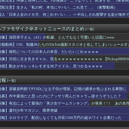
閲覧注意】JK妹と喧嘩した兄、3分後妹が ”こうなってて” 絶望する…（衝撃
ップキックはやじきたが霞むレベルでパロディネタ満載。演出面白い...
閲覧注意】女さん「私の村、本当にヤバい…これ見て…」（衝撃動画）
スリーパー堀大輔さん、誹謗中傷コメントが1万件を越えて号泣して...
の大学生にパコられるwww
国人「日本人女のイキ方、何これヤバい…」⇒ 中出しされ痙攣する姿が海外
った映画｢踊る大捜査線 N.E.W. メトロポリスを駆け抜け...
「ヤニねこ面白い」←お前らこのアニメどう思ってんの？
ルファモザイク＠ネットニュースのまとめ
[一覧]
のチチが教育ママになった理由ｗｗｗｗｗ
、バラエティで胸元ユルユル胸チラ
画像】深田恭子さん（43）の私服、とんでもなく可愛いと話題にwww
の娘に「キモッ」と言われたお父さん、グレる・・・
悲報動画】USJ、制服JKたちのTikTok撮影スタジオと化してしまいシュール
の海でトランプと繋がりのある石油会社が怪しい動き？（海外の反応）
ickup08083030】
ーハンターのツェリードニヒさん、4亡
画像】移民についての日本人の本音、だいたいこれｗｗｗｗ
『火消し→12回続投』に賛否。新井監督「それは決めていた」【監...
画像】渋谷に古き良きギャル、現るｗｗｗｗｗｗｗｗｗｗｗｗ 【Pickup080830
本をダメにした総理大臣、ワースト１位が同点でこの人ｗｗｗｗｗｗ
動画】動きがキレッキレすぎるJKアイドル、見つかるｗｗｗｗ
Kさん、貧乳を煽るwｗｗｗｗｗｗｗｗｗｗｗｗｗｗｗ
女さん、エ○チなビデオに出演した結果ｗｗｗｗｗｗ
イナップルがあって友人が食ったら、友人ところのジジイが買ったた...
速報
[一覧]
で唯一学んだことｗｗｗｗｗｗｗｗ
ミアの全てのチームに2人以上日本人がスタメンとるようになったら...
画像】原爆資料館でPTSDになる子供が増加。記憶の継承が危ぶまれる事態に
防衛白書の表紙ｗｗｗｗｗｗｗｗｗｗｗｗｗｗｗｗｗｗｗ
急募】作中最強だと思ったのにアッサリ死んだキャラ←誰そうぞうした？
ス海賊団、サニー号の廊下ですれ違うときにガチで気まずそうｗｗｗ...
ゲーム、サ終が相次いで倒産も急増してしまう……
画像】有志によって最強の「美少女ゲームランキング」が発表！!！ あの名
業界をダメにしたハードと言えば
画像】週刊少年マガジン、限界突破
のミドルレンジTOP10公開、4位に謎の選手が？
朗報】ホロライブ、配信しなくても月収1500万円の超ホワイト企業だった
ードル、限界突破www
ダーボルト】自分から手足を切り落すなんて…
がしたら『残念オッパイ』を褒める時の模範解答