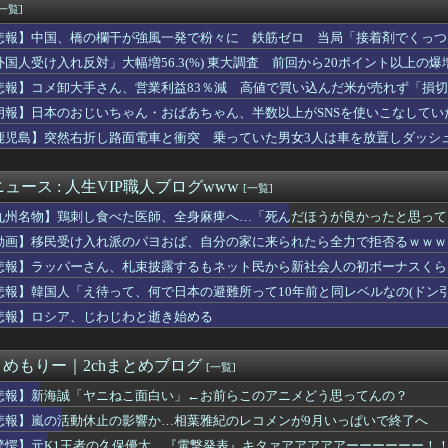
とダブルの生活に自信満々だった結果、俺の人生がこうなったｗｗｗｗ
[一覧]
f特集！見てるだけでビリビリくるやつｗｗｗｗ
悲報】中国、橋の欄干が強風一発で粉々に 鉄筋ゼロ 当局「接着剤でくっつ
刺し食べた医師、全身麻痺へ…「死んだほうが良かったと思っていた」
グローブで見せた好フィールディングにMLBファン騒然！←「目を...
外国人受け入れ反対」大幅増56.3(%) 東大調査 前回から20ポイント以上の爆
、暴力団に対する声明を発表
悲報】コメ卸大手さん、営業利益83％減 高値で買い込んだ米が売れず「損
戸柱の金剛力士バッテリーが躍動！相川監督「伊勢が満塁の場面でし...
朗報】日本のおじいちゃん・おばあちゃん、半数以上がSNSを使いこなしてい
さん、甲子園で盛大にやらかす
の新作グッズ、小松の顔が別人になってしまうｗｗｗｗ
鹿児島】突然右折し路面電車と衝突 乗っていた男女3人は車を放置しダッシ
田春奈アナの巨乳が垂れ始めてしまう
さん、乳を出さないと息苦しいｗｗｗwｗｗｗｗｗｗｗｗ❤
ュース : 人生VIP職人ブログwww
[一覧]
九州名物】鶏刺し食べた医師、全身麻痺へ…「死んだほうが良かったと思って
動画】移民受け入れ派のパヨおば、自分の家に来られたら全力で拒否るｗｗｗ
悲報】ラッパーさん、札束披露するもネット民から新社会人の初ボーナスくら
悲報】韓国人「え待って、何で日本の避難所って10年前と同レベルなの(ドン
悲報】ロシア、じわじわと逝き始める
とめもりー｜2chまとめブログ
[一覧]
悲報】新海誠「ヤニねこ面白い」←お前らこのアニメどう思ってんの？
悲報】嵐の活動休止の影響か…相葉雅紀のレコメンが9月いっぱいで終了へ
驚愕】元K1王者の久保優太、『電撃発表』キタァアアアアアーーーーーー！