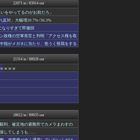
22071 in / 83914 out
コンテンツ・声優 | ラブ...
ゲーム実況者速報＠YouT...
良いをやってるのがお前だろ」
アルファルファモザイク＠ネ...
」大幅増20.7%↑56.3%
常識的に考えた
竜速（りゅうそく）
になりすぎて即撤回
あらまめ2ch
ン政権の空軍長官と判明「アクセス権を取
黒マッチョニュース
中指がメガネに当たり、危うく怪我をする
キニ速
アナきゃぷ速報
ネラーボイス
21314 in / 88928 out
マジキチ速報
モッコスヌ〜ン
ｗｗｗｗ
OTONARY
フロムOverSS
国難にあってもの申す！！
まとめたニュース
VIPPER速報
アルファルファモザイク＠ネ...
キスログ
思考ちゃんねる
18612 in / 89935 out
がーるずレポート - ガー...
わーすぽ 海外の反応
殺到、被災地の避難所でカメラまわすの
V速ニュップ
張してしまうも……
ゲーム魔人
多数、偏西風が全く通用していないんだけ