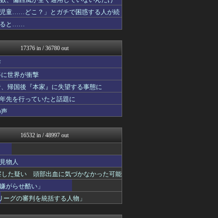
軍事・ミリタリー速報☆彡
ドメサカブログ
児童……どこ？」とガチで困惑する人が続
mashlife通信
ると……
坂道情報通～乃木坂46まと...
おーるじゃんる
鬼女はみた -修羅場・恋愛...
17376 in / 36780 out
U-1 NEWS.
うしみつ-5chまとめ-
声
がーるずレポート - ガー...
姿に世界が衝撃
ジャンプ速報
者、帰国後『本家』に失望する事態に
不思議.net - 5ch...
ハロン棒ch
十年先を行っていたと話題に
筋肉速報
の声
えっ!?またここのサイト?
おうまがタイムズ
ウマ娘まとめ速報うまろぐ
16532 in / 48997 out
WorldFootball...
あらまめ2ch
ラビット速報
見物人
キスログ
察した疑い 頭部出血に気づかなかった可能
モッコスヌ〜ン
がーるずレポート - ガー...
嫌がらせ酷い」
修羅場ハザード -復讐・D...
リーグの審判を統括する人物」
バズッター速報
がーるずレポート - ガー...