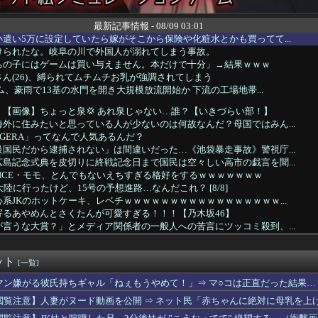
最新記事情報 - 08/09 03:01
遣い5万に設定していたら嫁がそこから保険や化粧水とかも買ってて...
けられたな。岐阜の川で外国人が溺れてしまう事故。
ちの子にはゲームは買い与えません。本だけで十分」→結果ｗｗｗ
ん(26)、縛られてムチムチお乳が強調されてしまう
ダム、豪雨で13基の水門を開き大規模放流開始か 下流の工場地帯...
【画像】ちょっと泉💢 あれ泉じゃない…誰？【いきづらい部！】
外に住みたいと思っている人が少ないのは何故なんだ？母国ではみん...
GERA」ってなんで人気あるんだ？
国民だから逮捕されない」は間違いだった…《池袋暴走事故》警視庁...
島記念式典を皮切りに終戦記念日まで国民は空々しい高市の戯言を聞...
ICE・モモ、とんでもないえちすぎる格好をするｗｗｗｗｗｗｗ
陸に行ったけど、15号の予想進路…なんだこれ？ [8/8]
系JKのホットケーキ、レベチｗｗｗｗｗｗｗｗｗｗｗｗｗｗｗｗｗ...
寄るあやめんとさくたんが可愛すぎる！！！【乃木坂46】
言うな大賞？」とメディア関係者の一般人への苦言にツッコミ殺到、...
らないの？と思う事
います」←飽きた。おっさんにしろ
ット
様子を見たくて」「床に寝込んでしまった」女子トイレに侵入した疑...
[一覧]
リエモン、反対派の若者を論破しスタジオ完全沈黙！ネット賛否の本質
マン嫌がる彼氏持ちギャル「ねぇもうやめて！」⇒ マ○コは正直だった結果…
惹かれて結婚したんだろ」ケニア人男性と結婚した日本人女性（31...
閲覧注意】人妻がヌード動画を公開 ⇒ ネット民「赤ちゃんに絶対に母乳を上
グラフィックじゃない！」とか言ってる奴って『GTA6』やりたく...
手コキしてもらってきたらｗｗｗｗｗｗｗｗｗｗｗｗwwww