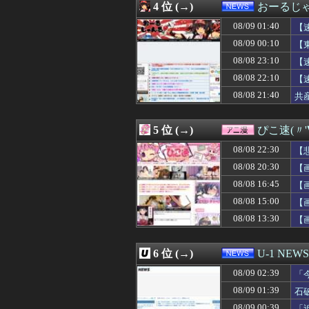
4 位 (→)
おーるじ
08/09 02:00
【ラブライブ！】
08/09 02:00
【なぜ？】ヒカ
08/09 01:40
【
08/09 02:00
【画像】深田恭子
08/09 00:10
【
08/09 02:00
【新潟】自転車の
08/08 23:10
08/09 02:00
AIさん、ドラク
【
08/09 02:00
実際時岡→風タ
08/08 22:10
【
08/09 02:00
朝日新聞が記事を
り
08/08 21:40
共
08/09 02:00
【悲報】グエン、
と
08/09 02:00
若林有子アナ 
08/09 02:00
登山家「山で迷っ
5 位 (→)
ぴこ速(〃'
08/09 02:00
東大卒さん、ヒ
08/09 02:00
【佐藤二朗と橋
08/08 22:30
【
08/09 01:58
ファンが不満爆
08/08 20:30
【
08/09 01:57
【ヤニねこ】ヤ
08/08 16:45
08/09 01:55
パヨク「難民を追
【
08/09 01:54
いま巷で流行っ
08/08 15:00
【
08/09 01:50
【閲覧注意】ケ
08/08 13:30
【
08/09 01:50
【悲報動画】USJ
08/09 01:50
【閲覧注意】お見
08/09 01:50
ショートスリー
6 位 (→)
U-1 NEWS
08/09 01:50
離婚はしない
08/09 01:46
海外「まさか」佐
08/09 02:39
「
08/09 01:45
ショートスリー
は
08/09 01:39
石
08/09 01:45
IT業界、「未経
08/09 00:39
「