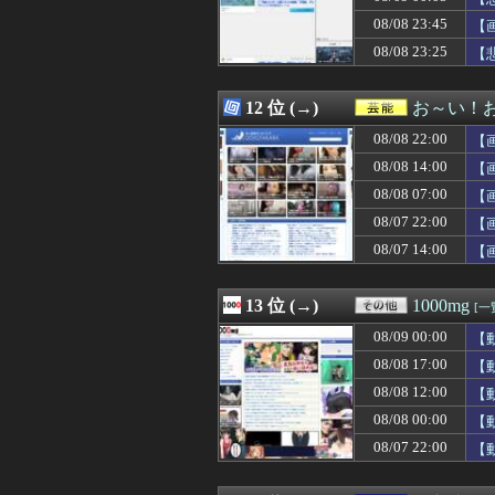
08/09 01:00
会社「キミ、転勤
08/08 23:45
08/09 01:00
いまだに続いて
【
08/09 01:00
【悲報】最近の
08/08 23:25
【
08/09 01:00
「プリコネ」×
08/09 01:00
6月ワイ「株で5
08/09 01:00
飼ってる子猫が氏
12 位 (→)
お～い！
08/09 01:00
「路上駐車」はな
08/08 22:00
【
08/09 01:00
【画像】移民に
08/09 01:00
【腹筋崩壊】見
08/08 14:00
【
08/09 01:00
【にじ甲2026
08/08 07:00
【
08/09 01:00
認知症の高齢者の
08/07 22:00
08/09 01:00
【ラブライブ！
【
08/09 01:00
【画像】この兎
08/07 14:00
【
08/09 01:00
【イタリア-ギ
08/09 01:00
【悲報】ヤニねこ
08/09 01:00
【映画館ポップコ
13 位 (→)
1000mg
[一
08/09 01:00
韓国人「W杯本戦
08/09 00:00
【
08/09 01:00
【東京】“インプラ
08/09 01:00
【池袋暴走】10
08/08 17:00
【
08/09 00:59
菅原キャプテンの金
08/08 12:00
【
08/09 00:56
33歳の童顔ロリっ
08/08 00:00
【
08/09 00:56
【朗報】天才、三
08/09 00:55
角栓ニュルッ、歯
08/07 22:00
【
08/09 00:50
【画像】渋谷に古き
08/09 00:50
俺「あなたの幸せ