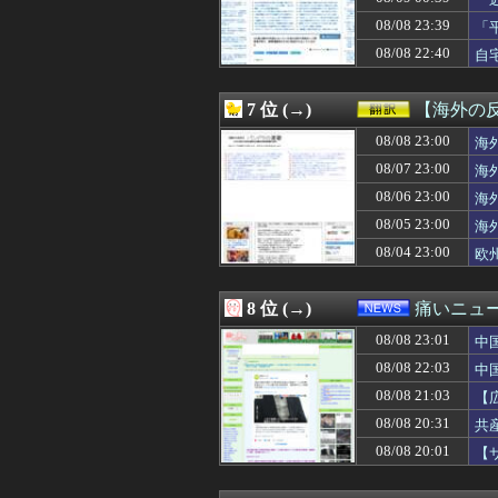
08/09 01:44
中国、金融監督
ど
08/09 01:42
リニューアルを予
08/08 23:39
「
08/09 01:41
【悲報】瀬戸環奈
出
08/08 22:40
自
08/09 01:40
かきまゆのおけ
08/09 01:40
【速報】蓮舫「蓮
08/09 01:39
新郎父が披露宴で
7 位 (→)
【海外の
08/09 01:39
石破前首相を懐か
08/09 01:39
08/08 23:00
【衝撃】中国女さ
海
08/09 01:39
30歳で結婚に焦
08/07 23:00
海
08/09 01:37
【驚愕】幽☆遊
08/06 23:00
海
08/09 01:35
【大惨事】解雇さ
08/09 01:34
8/9(日) 第62回CB
08/05 23:00
海
08/09 01:34
【動画】巨乳女
08/04 23:00
欧
08/09 01:33
【ｼｺ画像】巨乳
08/09 01:31
【驚愕】俺39歳
08/09 01:31
【ウマ娘】プリコ
8 位 (→)
痛いニュース
08/09 01:30
◆予定調和◆アル
08/08 23:01
08/09 01:30
【大阪】フェラー
中
08/09 01:30
「おにぎりリヤカ
08/08 22:03
中
08/09 01:30
【困惑】高校生
08/08 21:03
【
08/09 01:30
【カルビー】白
性
08/09 01:29
なんか嫌な感じ
08/08 20:31
共
08/09 01:29
養子だと知った1
08/08 20:01
【
08/09 01:25
【驚愕】酔っ払っ
08/09 01:19
女の幸せはまと