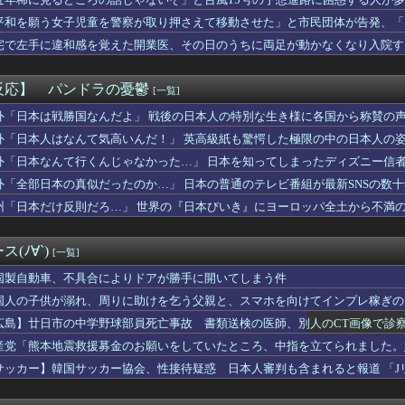
管理総局前トップの全人代代表資格を剥奪…重大な規律違反で！
……
告していた鹿児島ユナイテッドの“ゆないくー”、ホーム開幕戦に新...
平和を願う女子児童を警察が取り押さえて移動させた」と市民団体が告発、「
がスタイルよすぎて一般男性が隣に並ぶとチンチクリンに見えてしま...
宅で左手に違和感を覚えた開業医、その日のうちに両足が動かなくなり入院す
つぶんぶんを撮影する遠藤さくらちゃんｗ【乃木坂46】
舫だから叩いて良いという報道」 ネット「高市だから叩いて良いを...
「震災が起きたことで、人との絆を改めて認識しました」とスピーチ...
反応】 パンドラの憂鬱
[一覧]
しむ左派、「石破が日本国民から支持されまくっていた」と主張して...
ん、大学四年間で変わりすぎてしまうｗｗｗｗｗｗ(※画像あり)
外「日本は戦勝国なんだよ」 戦後の日本人の特別な生き様に各国から称賛の
ってなかった人の現在地
外「日本人はなんて気高いんだ！」 英高級紙も驚愕した極限の中の日本人の
☆白書（全19巻）←これｗｗｗｗｗｗｗｗｗｗｗｗｗｗｗｗｗ
外「日本なんて行くんじゃなかった…」 日本を知ってしまったディズニー信
れた腹いせに、ドリンクレシピを公開したスタバ元従業員 「ゴミ扱...
C賞(GⅢ) part2
外「全部日本の真似だったのか…」 日本の普通のテレビ番組が最新SNSの数
子さん、おっぱい見栄えを微調整をして、おっぱいを仕上げる
州「日本だけ反則だろ…」 世界の『日本びいき』にヨーロッパ全土から不満
女さん、混浴風呂でクッソエ口い身体を見せびらかすｗｗｗｗｗｗｗ...
、18歳の女の子を妊娠させてしまった結果ｗｗｗｗｗｗ
ネ8.5周年直前生放送にて、プリコネ×ウマ娘コラボの開催につい...
(ﾉ∀`)
[一覧]
ゼンチン協会がFIFAインファンティーノ会長への支持を表明 “...
リを手がけたピニンファリーナ、日本の鉄道を初デザイン。南海電鉄...
国製自動車、不具合によりドアが勝手に開いてしまう件
ー」の美人が店舗をオープンwww （※画像あり）
国人の子供が溺れ、周りに助けを乞う父親と、スマホを向けてインプレ稼ぎの
の息子の友達が家に泊まる理由…これ気にするの俺だけ？ｗｗｗｗ
広島】廿日市の中学野球部員死亡事故 書類送検の医師、別人のCT画像で診
黒ポテチ4週連続減！ナフサ不足の誤算とマーケ失敗の深層
がする言葉・表現
産党「熊本地震救援募金のお願いをしていたところ、中指を立てられました。
0歳の息子から「本当の親に会いたい」と相談された。正直に答えた...
サッカー】韓国サッカー協会、性接待疑惑 日本人審判も含まれると報道 「J
て姉とsexして無事死亡ｗｗｗｗｗｗｗｗｗｗwwww
もな人との結婚、だと改めて思った