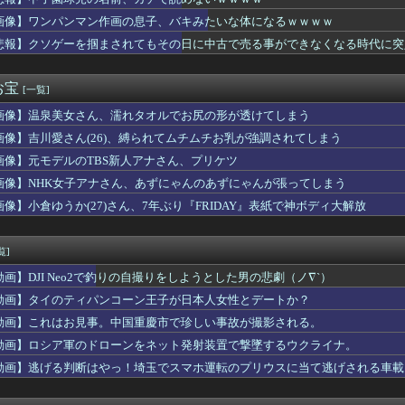
ね」 男性社員「なら辞めますわ」 → 凄いことになるｗｗｗｗｗ...
いると聞いてビビる漫画「ながされて藍蘭島」「咲」「らき☆すた」
画像】ワンパンマン作画の息子、バキみたいな体になるｗｗｗｗ
大谷走塁ミス
悲報】クソゲーを掴まされてもその日に中古で売る事ができなくなる時代に突
「ウマ娘」コラボ決定！！！！
00万儲けたわ このままなら仕事辞めれるかも」→２ヶ月後...
にそう。夫はお猫様だから、日に日にやつれていく子猫を見て狼狽し...
お宝
[一覧]
ぜ姿を消しつつあるのか？ 経験者わずか2割という衝撃!「昔は普...
画像】温泉美女さん、濡れタオルでお尻の形が透けてしまう
ついての日本人の本音、だいたいこれｗｗｗｗ
た瞬間吹いた画像を貼っていくスレｗｗｗｗ
画像】吉川愛さん(26)、縛られてムチムチお乳が強調されてしまう
】ところで野球って魔法使うのOKなんやっけ？
画像】元モデルのTBS新人アナさん、プリケツ
資産260兆円が狙われている！ 「被害者の8割がだまされた認識...
】降幡愛さんがドッキリGPに出演！！！！
画像】NHK女子アナさん、あずにゃんのあずにゃんが張ってしまう
のアイドルVチューバーが可愛いｗｗｗｗｗｗｗｗｗｗ
画像】小倉ゆうか(27)さん、7年ぶり『FRIDAY』表紙で神ボディ大解放
リシャ】古代からのライバル関係【ポーランドボール】
で抜けるキャラ、74%が一致してしまう・・・
ーン】隣でクチャクチャゴクゴクやられて頭にきてぶん殴ったらスタ...
覧]
にパレスチナ国旗持ち込みはデマ」→「2年前の予選の映像だったと...
動画】DJI Neo2で釣りの自撮りをしようとした男の悲劇（ノ∇`）
ント壊れた”恐喝か 実際は装着なし 55歳男逮捕「100件...
00ページ熟読も無駄！飯塚の獄中死が曝した上級国民の闇
動画】タイのティパンコーン王子が日本人女性とデートか？
ジャージｷﾀ━(ﾟ∀ﾟ)━!【乃木坂46】
動画】これはお見事。中国重慶市で珍しい事故が撮影される。
子グラドル、ドスケベDVDで限界ギリギリ露出wwwwww辰巳...
動画】ロシア軍のドローンをネット発射装置で撃墜するウクライナ。
井寺 眞…国際移籍はFIFA規定で出来ないから高校卒業したらド...
茎グラグラ… 「気持ち悪いネット広告」への苦情が急増 [8/...
動画】逃げる判断はやっ！埼玉でスマホ運転のプリウスに当て逃げされる車載
良きギャル、現るｗｗｗｗｗｗｗｗｗｗｗｗ 【Pickup08...
を壊してしまい申し訳ない」 間男の婚約者「私は結婚する前でした...