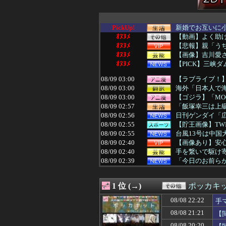
PickUp!
新婚でお互いに小
ｵﾇﾇﾒ
【動画】よく助
ｵﾇﾇﾒ
【悲報】親「う
ｵﾇﾇﾒ
【画像】吉川愛さ
ｵﾇﾇﾒ
【PICK】三峡
08/09 03:00
【ラブライブ！】
08/09 03:00
海外「日本人で海
08/09 03:00
【ゴジラ】「MO
08/09 02:57
「飯塚幸三は上級
08/09 02:56
日刊ゲンダイ「広
08/09 02:55
【貯王画像】TW
08/09 02:55
台風13号は中国大
08/09 02:40
【画像あり】安心
08/09 02:40
手を繋いで駆け
08/09 02:39
「今日のお前らが
08/09 02:38
これ、違法にな
08/09 02:30
ガキ「世界を救
1 位 (→)
ポッカキ
08/09 02:30
「女性が排泄する
08/09 02:30
【移民論争】ホ
08/08 22:22
手
08/09 02:27
「黒人の下半身に
08/08 21:21
【
08/09 02:25
「ゲームの良さは
08/09 02:25
【驚愕】女友達に
08/08 20:20