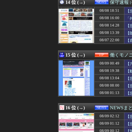
08/09 00:50
14 位 (→)
【自業自得】嬢
保守速報
08/09 00:50
【画像】感電gi
08/08 18:51
【
08/09 00:49
【九州名物】鶏
08/09 00:48
08/08 16:00
佐々木朗希が巨大
「
08/09 00:46
広島東洋カープ
08/08 14:28
【
08/09 00:45
DeNA、伊勢・
08/08 13:39
【
08/09 00:45
【悲報】女審判
08/09 00:45
【悲報】トリコ
08/07 22:00
【
08/09 00:42
【画像】NHK浅
08/09 00:40
【画像】爆乳女
15 位 (→)
働くモノニ
08/09 00:49
【
08/08 19:38
【
08/08 13:04
【
08/08 08:00
【
08/08 01:13
【
16 位 (→)
NEWSま
08/09 02:12
【
08/09 01:12
【
08/09 00:12
【