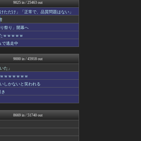
キスログ
9025 in / 25463 out
GOSSIP速報
けただけ」「正常で、品質問題はない」
働くモノニュース : 人生...
海外の反応スポーツ
増
なんJ PRIDE
切り祭り」開幕へ
ベイスターズNEWS
たｗｗｗｗｗ
もみあげチャ～シュ～
わんこーる速報！
ュで逃走中
アナ速‐女子アナ画像速報
なんJミュージアム
9000 in / 45918 out
いた」
ｗｗｗｗｗｗｗ
いしかないと笑われる
引き
8669 in / 51740 out
！