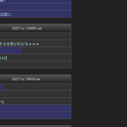
画像）
スロ板-RUSH
フィルダースチョイス
で話題に
まとめCUP
理想ちゃんねる
NEWSまとめもりー｜2c...
52927 in / 143691 out
ゴールデンタイムズ
まとめ芸能＠美女画像まとめ...
スコールちゃんねる｜２ちゃ...
すぎる光景が広がるｗｗｗ
世界はグーチョキパー
トレンドの通り道
広島東洋カープまとめブログ...
34】
あじあニュースちゃんねる
不思議.net - 5ch...
女子アナお宝画像速報－5c...
子育てちゃんねる
24217 in / 59418 out
カンダタ速報
【サッカー まとめ】サカラ...
watch＠２ちゃんねる
アニはつ -アニメ発信場-
Zチャンネル＠VIP
作も
mutyunのゲーム+αブ...
バスケまとめ・COM
いたしん！
GUNDAM.LOG｜ガン...
まにゅそく 2chまとめニ...