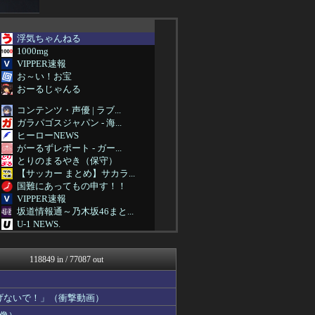
浮気ちゃんねる
1000mg
VIPPER速報
お～い！お宝
おーるじゃんる
コンテンツ・声優 | ラブ...
ガラパゴスジャパン - 海...
ヒーローNEWS
がーるずレポート - ガー...
とりのまるやき（保守）
【サッカー まとめ】サカラ...
国難にあってもの申す！！
VIPPER速報
坂道情報通～乃木坂46まと...
U-1 NEWS.
がーるずレポート - ガー...
あらまめ2ch
118849 in / 77087 out
ラビット速報
モッコスヌ〜ン
がーるずレポート - ガー...
げないで！」（衝撃動画）
げぇ速
バズッター速報