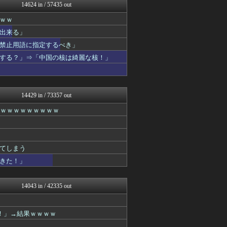
アナ速‐女子アナ画像速報
14624 in / 57435 out
素敵な鬼女様
ｗｗ
鬼女の宅配便 - 修羅場・...
まとめCUP
出来る」
NEWSまとめもりー｜2c...
禁止用語に指定するべき」
ゴールデンタイムズ
なんJミュージアム
する？」⇒「中国の核は綺麗な核！」
キスログ
スコールちゃんねる｜２ちゃ...
トレンドの通り道
コノユビニュース｜みんなの...
14429 in / 73357 out
ぶる速-VIP
ｗｗｗｗｗｗｗｗｗｗ
ウマ娘うまぴょい速報
修羅場ライフ速報
女子アナお宝画像速報－5c...
がーるずレポート - ガー...
不思議.net - 5ch...
てしまう
カンダタ速報
できた！」
watch＠２ちゃんねる
アニはつ -アニメ発信場-
修羅の華-家庭・生活まとめ
14043 in / 42335 out
ダイエット速報＠2ちゃんね...
Zチャンネル＠VIP
世界はグーチョキパー
！」→結果ｗｗｗｗ
なんJ PRIDE