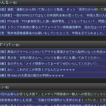
ゃんる
[一覧]
✕ 余所行きお乳 ◯リンクラフィルターで巨乳に見えていただけ【...
キンさん、熊本地震寄付金が賛否両論か……
速報】蓮舫「蓮舫だから叩いて良いという報道」 ネット「高市だから叩いて
さん（43）の私服、とんでもなく可愛いと話題にwww
東大調査】一部のSNSだけではなく日本国民全体が思っていた「外国人受け入れ反対
小学1年女児が車にひかれ意識不明 軽自動車が反対車線へはみ出し...
エ6を理想的にアニメ化してしまう
速報】PTA会長「PTA参加拒否した親へ最終警告。こうなってもいい？」問題
クの時の空気感を知りたい
速報】トランプ大統領が乗るエアフォースワン情報漏洩事件、流出元はバイデ
訂正しておわび 「被爆とは？発信する97歳 「平和になったよ」...
消す」
産党「熊本地震救援募金のお願いをしていたところ、中指を立てられました。
またまたまたまたまたまた逮捕wwwwwwwwwwwwwww
ころでした」
うっすらと透ける！！
たらとりあえず登れ」登山家「沢を見つけて下山しろ」←これ結局ど...
∇'〃)？
[一覧]
カルに嫉妬した結果ブタ箱送りになってしまう…
本愛】どっちが悪い？ネット二分の真相とハラスメント認定の難しさ
悲報】葬送のフリーレンとかいうアウラを退場させてから駄作になった作品ｗ
発、所属事務所入口ドアをゴルフクラブで叩き暴れて逮捕
画像】美少女「女性の皆さんへ。パンツを履かずにを履いてみてください」
クねこをもっと愛でたい【海外の反応】
い返す。そんな国でいいのか？入管法強行抗議！」 [8/8]
画像】女の子たち「メイド喫茶やってま〜す♡ぜひいらしてください♡」
てるグリーンコーラとかいう飲み物ｗｗｗｗ
画像】おい、これのどこが初音ミクなんだよｗｗｗｗｗ
ニアのスイカ、あまりにも薄過ぎる・・・
画像】咲-Saki-の大星淡の能力が判明ｗｗｗｗｗ
、制服JKたちのTikTok撮影スタジオと化してしまいシュー...
合い中に言われた発言が衝撃過ぎてトラウマになった話…その理由が...
パー「寝たほうがいいよ」の一言にブチギレ
.
[一覧]
々木朗希が6回まで力投！ドジャースは劇的サヨナラ負けで泥沼7連...
今日のお前らが言うな大賞？」とメディア関係者の一般人への苦言にツッコミ
パー「寝たほうがいいよ」の一言にブチギレ
……
破前首相を懐かしむ左派、「石破が日本国民から支持されまくっていた」と主
験者は要らない、経験者はいない」の地獄絵図にwww
近年稀に見るどころの話じゃないぞ」と台風15号の予想進路に困惑する人が