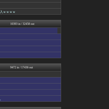
オレ的ゲーム速報＠刃
ゆるゲーマー遅報
日刊やきう速報
入ｗｗｗｗ
デジタルニューススレッド
キニ速
かぞくちゃんねる
10393 in / 32458 out
あらまめ2ch
アルファルファモザイク＠ネ...
哲学ニュースnwk
Vtuberまとめるよ～ん
みそパンNEWS
コンテンツ・声優 | ラブ...
ゲーム実況者速報＠YouT...
ポーランドボール 翻訳
VIPPER速報
ほんわかMkⅡ
9472 in / 17436 out
韓国ニュース反応まとめ
常識的に考えた
モッコスヌ〜ン
坂道情報通～乃木坂46まと...
もきゅ速(*´ω`*)人(...
【サッカー まとめ】サカラ...
国難にあってもの申す！！
。
アルファルファモザイク＠ネ...
オーバージョイド！