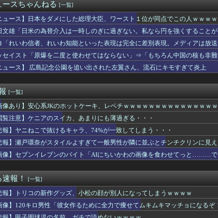
6 藤嶌果歩さん、乳揺らしたり寄せたりエロすぎる
ュースちゃんねる
[一覧]
くなってる…」知人「一緒に捕まえよう」→おとりを仕掛けたら泥奥...
のに学力だけは天才だった。そんな婚約者に対抗心を燃やし続けた私...
ニュース】日本をダメにした総理大臣、ワースト１位が同点でこの人ｗｗｗｗ
cm、貧乳、ボーイッシュなんやが......
田文雄「日米の為替介入は一時しのぎに過ぎない。私なら円を強くすることが
動休止の影響か…相葉雅紀のレコメンが9月いっぱいで終了へ
ヨ「れいわ信者、れいわ知能といった表現は完全に差別表現。メディアは放送
旅団の団長さん、激太りすると全てが台無しになる
、ブラジャーだけでくつろいでしまうｗｗｗwｗｗｗｗｗｗｗｗ❤
ッセイスト「原爆を二度と使わせてはならない」⇒「もちろん中国の核も非難
婚要求「好きな人ができたわけじゃない」→調べてみた結果がコレｗ...
ニュース】 広島記念公園を追い出された左翼さん、流石にキモすぎて炎上
気を患っていた・・・・・
こに勝たないと出られない部屋！？百鬼あやめとの爆笑タイマン勝負...
ク招致、地元企業の8割が「賛成」と回答
速報
[一覧]
の野球中継に壮大な縦読みを仕込んでしまうwwwwwww
画像あり】安心系JKのホットケーキ、レベチｗｗｗｗｗｗｗｗｗｗｗｗｗｗ
参加のシャーガーカップ最終結果
豚汁を嫁が勝手に外へ出した。家族全員で何度注意しても、次の冬に...
閲覧注意】ケニアのスイカ、あまりにも薄過ぎる・・・
ングアプリでこんなギャルが来たらどうする？
悲報】ヤニねこで抜けるキャラ、74%が一致してしまう・・・
す？」ショートスリーパー・堀大輔氏が高須幹弥氏にブチギレ「睡眠...
Tuberさん、美化フィルターが外れてぶっコ抜けｗｗｗｗｗｗ...
悲報】瀬戸環奈がスタイルよすぎて一般男性が隣に並ぶとチンチクリンに見え
20万円以上のPCを買います」←これ
画像】セブンイレブンのバイト「AIにちいかわの画像を食わせてっと………
KINの鬼茶、怒りの半額セール怪開始ｗｗｗｗｗｗｗｗｗｗｗｗｗ...
ース海賊団にジンベエはいらない、理由は魚だから。
女が深夜まで仕事するとうになった。毎週土日を空けても月に数回し...
る速報！
[一覧]
体重を10kg増やすには？
悲報】トリコの新作グッズ、小松の顔が別人になってしまうｗｗｗｗ
判員、大誤審の試合後涙ぐみながら謝罪
用が大幅増！米雇用と対照的に強さを見せる！（海外の反応）
画像】120キロ男性「彼女作るために全力で痩せてムキムキマッチョになるぞ
斗、クリスタルパレスと契約合意
悲報】甲子園球児の名前、ガチで読めないｗｗｗｗ