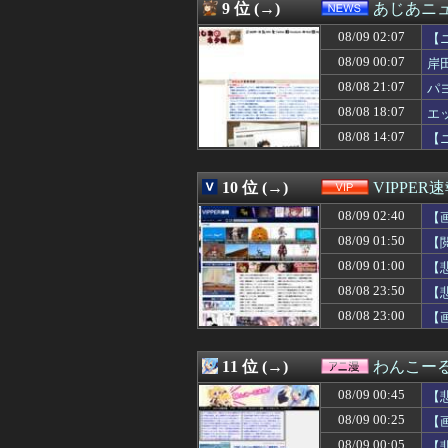
08/09 01:18
【動画】日向坂4
9 位 (→)
あじあニ
08/09 01:17
私「また郵便がな
08/09 02:07
08/09 01:15
婚約者がDQNな
【
08/09 01:15
ワイの彼女、165
08/09 00:07
岸
08/09 01:12
【悲報】嵐の活
08/08 21:07
パ
08/09 01:12
【悲報】 幻影
08/09 01:10
【画像】妹さん
08/08 18:07
エ
08/09 01:10
【驚愕】嫁から離
08/08 14:07
【
08/09 01:10
広末涼子さん 病
08/09 01:09
【剛腕みこち】み
08/09 01:09
札幌オリンピッ
10 位 (→)
VIPPER
08/09 01:09
新聞さん、ラテ欄
08/09 02:40
【
08/09 01:06
【競馬】武ルメ
08/09 01:06
娘が作った大鍋の
08/09 01:50
【
08/09 01:05
【画像】マッチ
08/09 01:00
【
08/09 01:05
「あの、ナメてま
08/09 01:05
08/08 23:50
【画像】美人You
【
08/09 01:05
PCゲーム「まず
08/08 23:00
【
08/09 01:03
【朗報】HIKA
08/09 01:03
【悲報】ワンピ
08/09 01:03
教師に転職した彼
11 位 (→)
わんこー
08/09 01:03
【急募】2ヶ月で
08/09 00:45
【
08/09 01:03
【悲報】女性審
08/09 01:02
カナダの新規雇
08/09 00:25
【
08/09 01:01
【速報】高橋宏
08/09 00:05
【