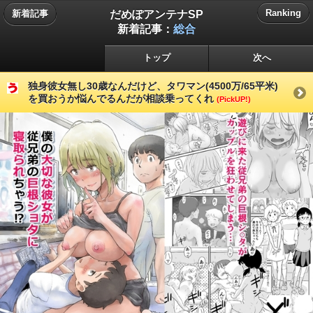
だめぽアンテナSP
Ranking
新着記事
新着記事：
総合
トップ
次へ
独身彼女無し30歳なんだけど、タワマン(4500万/65平米)
を買おうか悩んでるんだが相談乗ってくれ
(PickUP!)