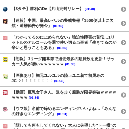
【3タテ】勝利のDe【片山完封リレー】
(01:40)
【速報】中国、最高レベルの警戒警報「1500便以上に欠
航・避難勧告が発令」
(01:40)
「わかってるのに止められない」強迫性障害の苦悩…1リ
ットルのアルコールを週で使い切る当事者「生きてるのが
辛いと思うこともある」
(01:39)
【朗報】Jリーグ開幕節で過去最多の動員数を更新！サッ
カー人気が凄いｗｗｗｗｗｗ
(01:38)
【画像あり】胸元ユルユルの陸上ユニ着て前屈みの
JC⇒！！！！！！！！
(01:35)
【動画】巨乳女子さん、道を歩く服装が限界突破ｗｗｗｗ
ｗｗｗｗ
(01:34)
【ウマ娘】名前で締めるエンディングいいよね…「みんな
の好きなエンディング」
(01:31)
「話しても何もしてくれない」大人に失望した“トー横”の