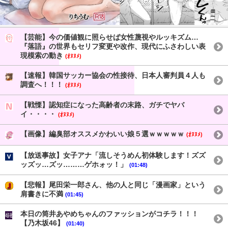
【芸能】今の価値観に照らせば女性蔑視やルッキズム…
『落語』の世界もセリフ変更や改作、現代にふさわしい表
現模索の動き
(ｵﾇﾇﾒ)
【速報】韓国サッカー協会の性接待、日本人審判員４人も
調査へ！！！
(ｵﾇﾇﾒ)
【戦慄】認知症になった高齢者の末路、ガチでヤバ
イ・・・・
(ｵﾇﾇﾒ)
【画像】編臭部オススメかわいい娘５選ｗｗｗｗｗ
(ｵﾇﾇﾒ)
【放送事故】女子アナ「流しそうめん初体験します！ズズ
ッズッ…ズッ………ゲホォッ！」
(01:48)
【悲報】尾田栄一郎さん、他の人と同じ「漫画家」という
肩書きに不満
(01:45)
本日の筒井あやめちゃんのファッションがコチラ！！！
【乃木坂46】
(01:40)