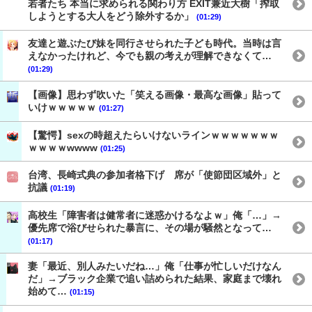
若者たち 本当に求められる関わり方 EXIT兼近大樹「搾取
しようとする大人をどう除外するか」
(01:29)
友達と遊ぶたび妹を同行させられた子ども時代。当時は言
えなかったけれど、今でも親の考えが理解できなくて…
(01:29)
【画像】思わず吹いた「笑える画像・最高な画像」貼って
いけｗｗｗｗｗ
(01:27)
【驚愕】sexの時超えたらいけないラインｗｗｗｗｗｗｗ
ｗｗｗｗwwww
(01:25)
台湾、長崎式典の参加者格下げ 席が「使節団区域外」と
抗議
(01:19)
高校生「障害者は健常者に迷惑かけるなよｗ」俺「…」→
優先席で浴びせられた暴言に、その場が騒然となって…
(01:17)
妻「最近、別人みたいだね…」俺「仕事が忙しいだけなん
だ」→ブラック企業で追い詰められた結果、家庭まで壊れ
始めて…
(01:15)