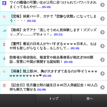
ワイの職場の可愛い女が上司に目つけられてパワハラされ
まくってるんやが.....
(01:15)
【悲報】林家パー子、ガチで『悲惨な状態』になってしま
う・・・・
(01:12)
【動画】女子アナ「流しそうめん初体験します！ズズッズ
ッ…ズッ………ゲホォッ！」
(01:11)
【驚愕】最近の日本人がヤバすぎるｗｗｗｗ日本人、もは
や何も欲しがらなくなる…もしかして…
(01:10)
防衛省が発信強化、報道官や統合幕僚長が相次ぎSNS開
設…背景に中国が展開する認知戦！
(01:10)
【画像】陸上部JK、胸が大きすぎて走るのが辛そうｗｗｗ
wｗｗｗｗｗｗｗｗ❤
(01:10)
【記念日】弦月藤士郎の誕生日＆40万人突破記念！40人凸
待ち耐久で魅せる
(01:09)
トップ
次へ