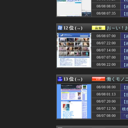
08/08 08:07
【熊本地震】オ
08/08 08:05
08/08 08:06
【FF14】クレ
【
08/08 08:06
手作りスカートを
08/08 07:35
【
08/08 08:05
【画像】新人社
08/08 08:05
ガキ「世界を救
08/08 08:05
日本人「円安は
12 位 (→)
お～い！
08/08 08:05
姉「あー疲れた。
08/08 07:00
【
08/08 08:05
【画像】佐藤佳奈(
08/08 08:05
メタルバンドが
08/07 22:00
【
08/08 08:05
戦いたくもない
08/07 14:00
【
08/08 08:04
【訃報】元中日1
08/07 07:00
08/08 08:04
【集え】自転車
【
08/08 08:04
結婚前提で同棲し
08/06 22:00
【
08/08 08:03
披露パーティの卓
08/08 08:03
韓国人「韓国サッ
08/08 08:03
【豊臣兄弟！】
13 位 (→)
働くモノニ
08/08 08:02
上白石萌音とかい
08/08 08:00
【
08/08 08:02
Beast of Rei
08/08 08:01
サッカーの日本
08/08 01:13
【
08/08 08:01
【画像】中古で
08/07 20:00
【
08/08 08:01
インド、ロシアの
08/07 12:50
積
08/08 08:01
お前らずっと「
08/08 08:01
ロッテ二軍戦、暑
08/07 08:00
「
08/08 08:01
【悲報】「舌を
08/08 08:01
【警告】医師「米