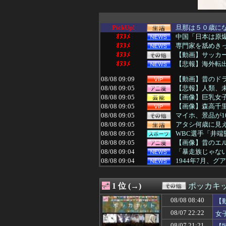
PickUp!
旦那は５０歳にな
ｵﾇﾇﾒ
中国「日本は原
ｵﾇﾇﾒ
専門家を舐めきっ
ｵﾇﾇﾒ
【動画】サッカー
ｵﾇﾇﾒ
【悲報】海外転出
08/08 09:09
【動画】昔のド
08/08 09:05
【悲報】人類、
08/08 09:05
【画像】巨乳女
08/08 09:05
【画像】森高千里
08/08 09:05
マイホ、景品が1
08/08 09:05
アタシ何歳に見
08/08 09:05
WBC選手「井端
08/08 09:05
【画像】昔のエ
08/08 09:04
「暴走族じゃない
08/08 09:04
1944年7月、
08/08 09:01
【ウマ娘】VSジ
08/08 09:00
４月から一人暮ら
1 位 (→)
ポッカキ
08/08 09:00
【仮面ライダー
08/08 09:00
ごつ盛り焼きそば
08/08 08:40
【
08/08 09:00
【画像】悪いプ
08/07 22:22
女
08/08 09:00
【ポケモン】ナ
08/08 09:00
【ラブライブ！
08/07 21:21