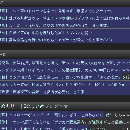
ロマックイーン 現行犯逮捕
覧]
合体！！ところでその前足、猫じゃね？
動画】ロシア軍のドローンをネット発射装置で撃墜するウクライナ。
はっちゃけ方で勝つにはどうすれば…
熊本県警がXで注意喚起 「泥酔者」通報頻発、これは地震被害の影...
動画】逃げる判断はやっ！埼玉でスマホ運転のプリウスに当て逃げされる車載
タル販売が約9割、ディスク市場縮小の大きな影響は想定していない」
動画】よく助けられたな。岐阜の川で外国人が溺れてしまう事故。
ンター』というゲームの魅力ってどんな部分だと思う？
動画】自動ドアの仕組みを理解した富山のツバメが賢い。
ルディ 他
タパンのお尻くっきりレポート！！
動画】高速道路を走行中の車からリアガラスが飛んでくる事故(ﾟoﾟ)
しぶりの投稿「文◯砲より遥かに威力は弱いが、僕の◯◯をお見舞い...
ンフルエンサー「20歳でアルファード一括で買えちゃう私って素敵」
[一覧]
鹿児島】突然右折し路面電車と衝突 乗っていた男女3人は車を放置しダッシ
ャングリア沖縄「ロイヤルチケット」の販売開始、大人29,700円にｗｗｗｗ
悲報】ロシア報道官「広島市長は毎年、ロシアを嫌悪する『偽りの呪文』を繰
張
韓国サッカー協会】外国人審判約10人に性的接待か 計1496回、約2億ウォン（
国政府「原爆投下の背景こそ反省が必要だ」と主張
とめもりー｜2chまとめブログ
[一覧]
衝撃】ヒコロヒーがコンビニの『割引おにぎり』を買わない理由がこちらｗｗ
画像】イオンの店頭に貼られた『ポケカの販売案内』が強気すぎると話題にｗ
衝撃】元TBS山本里菜アナ（32）、『重大発表』キタァアアアアーーーー！！