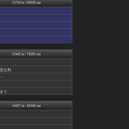
なんJ PRIDE
15734 in / 62030 out
鬼女の宅配便 - 修羅場・...
まとめCUP
ドメサカブログ
理想ちゃんねる
ダイエット速報＠2ちゃんね...
浮気ちゃんねる
NEWSまとめもりー｜2c...
ゴールデンタイムズ
妹はVIPPER
ガンダムブログ（情報戦仕様...
15442 in / 74205 out
まとめ芸能＠美女画像まとめ...
スコールちゃんねる｜２ちゃ...
GOSSIP速報
交公判
おーるじゃんる
・
トレンドの通り道
なんJミュージアム
ぶる速-VIP
まう
トレンドの通り道
なんJミュージアム
うしみつ-5chまとめ-
14457 in / 44346 out
異世界転生まとめ速報
まにゅそく 2chまとめニ...
海外さんいらっしゃい 海外...
りぷらい速報