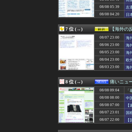
08/08 08:30
【サッカー】G大
08/08 08:30
【物議】6人で長
08/08 05:39
左
08/08 08:30
「地球の生物量の
08/08 04:20
日
08/08 08:30
【悲報】派遣女を
を
08/08 08:30
謎の勢力「AI発
08/08 08:29
ＡママがＢにプレ
7 位 (→)
【海外の
08/08 08:29
メイドインアビ
08/08 08:29
08/07 23:00
税務署員1億円
海
08/08 08:28
【悲報】太鼓の達
08/06 23:00
海
08/08 08:25
マッサージ店でバ
08/05 23:00
海
08/08 08:25
【江別大学生リ
08/08 08:25
【悲報】女さん
08/04 23:00
欧
08/08 08:25
昔のMMORPG
08/03 23:00
海
08/08 08:23
【画像】日本っ
08/08 08:20
【画像】顔20点
08/08 08:20
送る理由なんてな
8 位 (→)
痛いニュース
08/08 08:18
【戦慄】山で洒
08/08 09:04
08/08 08:18
美味しい洋食屋
「
08/08 08:18
夫に初めてオムラ
08/08 08:00
中
08/08 08:18
【悲報】NARU
08/08 07:00
【
08/08 08:18
私の気遣いに対し
決
08/08 08:18
はじめてのおつか
08/07 23:01
国
08/08 08:18
【衝撃】新聞さん
08/07 22:00
【
08/08 08:16
ショートスリーパ
損
08/08 08:16
METALVERSEが「M