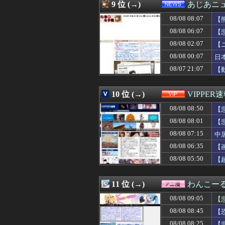
08/08 08:16
【悲報】プーチ
9 位 (→)
あじあニ
08/08 08:15
嫁実家で自分につ
08/08 08:07
08/08 08:15
会社辞めるつも
【
08/08 08:14
国立でのJリーグ
08/08 06:07
【
08/08 08:13
【悲報】ゲオのサ
08/08 02:07
【
08/08 08:13
【悲報】ワイ、
08/08 08:12
妻が事故に遭い下
08/08 00:07
日
08/08 08:12
【衝撃】ヒコロ
08/07 21:07
【
08/08 08:12
川崎ってどうし
08/08 08:11
【悲報】中国の
08/08 08:11
【ガンダムＷ】ド
10 位 (→)
VIPPER
08/08 08:10
【動画】美人社
08/08 08:50
【
08/08 08:10
【悲報】夏のピ
08/08 08:10
【歓喜】SKE4
08/08 08:01
【
08/08 08:10
【緊急】サウジ
08/08 07:15
中
08/08 08:09
【Vtuber】え
08/08 08:09
08/08 06:35
【悲報】女さん
【
08/08 08:09
【謎】日本人、
08/08 05:50
【
08/08 08:09
トワ様のガワが
08/08 08:09
【画像あり】女さ
08/08 08:09
【画像】喪服美
11 位 (→)
わんこー
08/08 08:09
小説って専門用
08/08 09:05
【
08/08 08:08
【動画】ピザ屋
08/08 08:08
原爆の日を迎え
08/08 08:45
【
08/08 08:08
不眠症のワイが
08/08 08:25
【