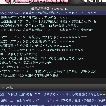
最新記事情報 - 08/08 09:11
ろうというのに２０歳も下の浮気相手にたぶらかされて…４０万もキ...
爆被害者の立場で同情を買おうとするのを止めろ」
た某国国営メディア、「日本の反撃能力が地域を不安定化させている...
の試合中の落雷で選手1人が死亡、12人が負傷した事故。
した外国人への児童手当“過誤払い” こども家庭庁「不正受給の件...
ラマのレイプシーン、今見るとアウトすぎるｗｗｗｗｗｗｗｗｗ
未だに「スマホ」を超える発明品を作れないｗｗｗｗｗ
子が浴衣着たときの破壊力がハンパないｗｗｗｗｗｗ
(56) 「ミニスカートはとてもムリよ若い子には負けるわｗｗ...
000円区切りになって終わる…
える？って誘い受け風の事言うゴミってまだ生存してるよね～
監督は人見知り。競馬は好きだった(笑)」
ルフ、現代でもシコれそう
のにコルク半ヘルメットを被ってた」と因縁つけて暴行 少年らと父...
グアム島に上陸作戦を展開する米海兵隊を空撮！
ャイアントジェンティルドンナ 3…2…1…GO!
しを始めた私はお金が無くギリギリな生活を送っていた。 冷蔵庫は...
ット
】変身者の人生を選べるなら誰がいい？
[一覧]
とかいう年1くらいで無性に食いたくなるやつwwwwwwww
動画】”別れさせ屋” のセ○クス、凄すぎるｗｗｗ そりゃ肉便器に堕ちるわｗｗ
リキュア「2万でどう？」
子生徒「土下座しながらオ○ニーしろ！」⇒ 日本の男子生徒への性的いじめ動
ンジャモってめちゃくちゃヱロくて可愛いよな
】【祝】優木せつ菜ちゃん、誕生日【虹ヶ咲】