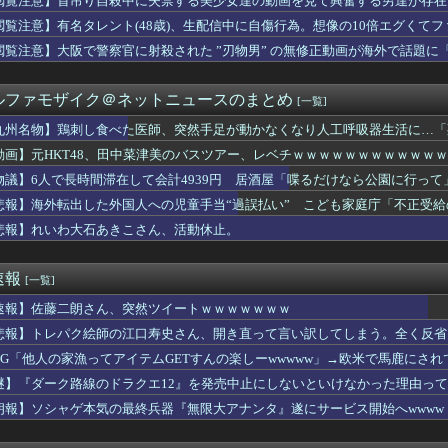
閲覧注意】首吊り自殺中に失禁する美少女達の動画を見て興奮する男達が存在
かちぇ「極端なアホなのでここ数日、2足の靴下を履いては洗濯する...
閲覧注意】有名タレント(48歳)、生配信中に自傷行為。想像の10倍エグくて
チューバーってこんな連中を相手に大変だよな……
熊本】従業員の避難誘導で、社内規定に抵触か
閲覧注意】大阪で警察官に射殺された ”刃物男” の無修正動画が海外で話題に
オブザベスト【ポーランドボール】
HK「ぶいあーる！」真夏のホラーSPに月ノ美兎・ましろ爻・市...
ルファモザイク＠ネットニュースのまとめ
[一覧]
ワンダンス』のダンスがネタにされる→作者が手描きアニメーション...
し食べた医師、突然手足が動かなくなり人工呼吸器生活に…「死んだ...
九州名物】鶏刺し食べた医師、突然手足が動かなくなり人工呼吸器生活に…「
娘のアプデで革命的だったもの
動画】元HKT48、田中菜津美のバスツアー、レベチｗｗｗｗｗｗｗｗｗｗｗｗ 【Pic
「日本3大温泉に来た理由がこれ」
母乳育児したが卒乳して3年。病院で乳児らしき泣き声を聞いた瞬間...
物議】6人で長時間滞在して会計4939円 居酒屋「喋るだけなら公園に行って
い方（日常の工夫）
悲報】海外転出した外国人への児童手当“過誤払い” こども家庭庁「不正受
さそうでいいなぁ
悲報】れいわ大石あきこさん、活動休止。
家族の介護中【定期】
新人のほうが仕事できてるよ？どういうこと？」俺「すみません…」...
、外国人審判らへ性的接待疑惑→ロンドン五輪銅メダルはく奪の可能...
速報
[一覧]
のエマ・ワトソン可愛すぎワロッタｗｗｗｗｗｗｗｗｗ
ポロシャツおっぱいデッカ！横乳の膨らみブルン揺れ最高
速報】佐藤二朗さん、突然ツイートｗｗｗｗｗｗｗ
48、田中菜津美のバスツアー、レベチｗｗｗｗｗｗｗｗｗｗｗｗ ...
悲報】トレパク絵師の江口寿史さん、開き直って言い訳してしまう。全く反省
レベル100）ｗｗｗｗｗｗｗｗｗ
子さん、病気を患っていた模様・・・
RPG「他人の家漁ってアイテムGETすんの楽しーwwwww」→欧米で馬鹿にさ
漫才、レベルが低すぎる...その理由がこれwww
謎】『ダーク路線のドラクエ12』を発売中止にしないといけなかった理由っ
手さん、営業利益83％減 高値で買い込んだ米が売れず「損切り祭...
朗報】ソシャゲ本気の最終兵器『無限大アナンタ』遂にサービス開始へwwww
の読書、いつする？
＋－
ついた事