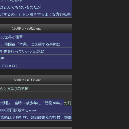
フットボール速報
アルファルファモザイク＠ネ...
はとんでもないものだが……
みんな知ってた？【海外の反...
とするの」とドン引きするような方針転換
GOSSIP速報
ガジェット2ch
修羅場ハザード -復讐・D...
18009 in / 38026 out
漫画まとめ速報
日本第一！ニュース録
姿に世界が衝撃
ガハろぐNewsヽ(･ω･...
者、帰国後『本家』に失望する事態に
バズッター速報
十年先を行っていたと話題に
コノユビニュース｜みんなの...
わんこーる速報！
の声
ゲーム魔人
をメロメロに
まとめたニュース
ラビット速報
反日愚国 恨寓瘻
16860 in / 49336 out
哲学ニュースnwk
衝撃体験！アンビリバボー｜...
と父親(37)逮捕
衝撃体験！アンビリバボー｜...
アニはつ -アニメ発信場-
の判決 当時17歳少年に「懲役30年」の判
怒り新党～仕返し・復讐・修...
鬼女まとめ速報 -修羅場・...
00万円頂戴するwww
NEWSぽけまとめーる
た 宮崎は全身打撲、頭部裂傷及び打撲、頸部
なんJ PRIDE
BABYMETAL TIM...