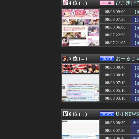
4 位 (→)
ぴこ速(〃'
08/08 08:47
【洋画】出演者
08/08 08:47
コメダ珈琲店の
08/08 09:00
【
08/08 08:45
【2軍】DeNA・
08/08 07:30
【
08/08 08:45
【悲報】甲子園
08/08 06:00
08/08 08:45
【恐怖】ジジイ
【
08/08 08:40
【過去最高額】夏の
08/07 22:30
【
08/08 08:40
【動画】”別れさ
08/07 21:05
【
08/08 08:39
【2026年8月
08/08 08:39
専門家を舐めきっ
08/08 08:39
【2026年8月】
5 位 (→)
おーるじ
08/08 08:39
男性の好きなフ
08/08 08:39
私「あのお金どこ
08/08 08:48
【
08/08 08:39
毎月義実家に10
08/08 08:10
【
08/08 08:37
海外「全く予想外
08/08 07:10
08/08 08:35
葬儀屋「火葬プラ
【
08/08 08:34
【動画】トー横
08/08 05:10
【
08/08 08:33
【ｼｺ画像】バニ
08/08 03:10
【
08/08 08:31
【朗報】ヒカキン
08/08 08:30
【原神】サンド
08/08 08:30
【動画あり】常
6 位 (→)
U-1 NEWS
08/08 08:30
井上和さんと菅原
08/08 08:30
【Vtuber】本
08/08 08:39
専
08/08 08:30
◆悲報◆田嶋幸三
め
08/08 07:39
「
08/08 08:30
日本ハム・新庄監
が
08/08 06:40
高