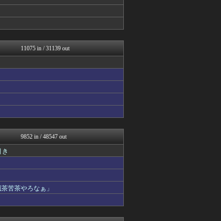
あじあニュースちゃんねる
馬鳥速報
修羅場ライフ速報
わんこーる速報！
げぇ速
大艦巨砲主義！
11075 in / 31139 out
不思議.net - 5ch...
女子アナお宝画像速報－5c...
V系まとめ速報
カンダタ速報
竜速（りゅうそく）
鬼女まとめ速報 -修羅場・...
怒り新党～仕返し・復讐・修...
修羅の華-家庭・生活まとめ
海外の反応 お隣速報
大河ドラマ2ch
9852 in / 48547 out
いたしん！
引き
mutyunのゲーム+αブ...
なんJ PRIDE
汎用型自作PCまとめ
軍事・ミリタリー速報☆彡
滅茶苦茶やろなぁ」
PCパーツまとめ
まとめロッテ！
VIPPER速報
凹凸ちゃんねる 発達障害・...