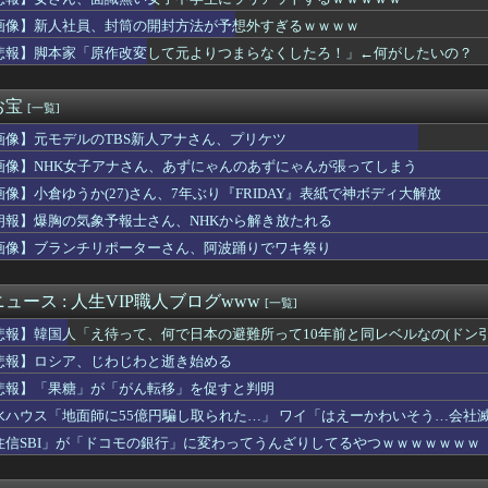
ールドメディアでは、絶っっっっっ対に流れない動画
セントアイル民「CEや銅・銀箱からドロップするレアアクセが高す...
画像】新人社員、封筒の開封方法が予想外すぎるｗｗｗｗ
欲しがる友人が500円玉を置いて「お釣はいらないよ！」と言って...
悲報】脚本家「原作改変して元よりつまらなくしたろ！」←何がしたいの？
員、封筒の開封方法が予想外すぎるｗｗｗｗ
います」←飽きた。おっさんにしろ
アカン。円高にしろ」←これなんでなんや
お宝
[一覧]
ワイ？りな(9歳の姪っ子)をお風呂に入れてきて～～～」ワイ(...
画像】元モデルのTBS新人アナさん、プリケツ
29)アナ、女装お笑い芸人さんと電撃結婚してしまうwwwww...
日本から死滅した理由ってなに？
画像】NHK女子アナさん、あずにゃんのあずにゃんが張ってしまう
のに無理やり戦わさせられるポケモンが可哀想
画像】小倉ゆうか(27)さん、7年ぶり『FRIDAY』表紙で神ボディ大解放
位投手・小島弘務さん死去 58歳 肺がん 浜松修学舎高の監督を...
民
朗報】爆胸の気象予報士さん、NHKから解き放たれる
てた恋人にウワキされ、私が出て行く前、布団近くにまだ火の消えて...
画像】ブランチリポーターさん、阿波踊りでワキ祭り
上花を勝手に配ったら新婦に怒られた。ホテルに戻った翌日、会場費...
カー協会、外国人審判に“性接待”報道・・・」→「2002年の審...
パトレン1号の喋り方なんかクセになる・・・・
ュース : 人生VIP職人ブログwww
[一覧]
う巨乳なのにそれを開示しない女優www
悲報】韓国人「え待って、何で日本の避難所って10年前と同レベルなの(ドン
ncarnationをプレイした正直な感想
人審判、韓国とつるみ不正してたのがバレる
悲報】ロシア、じわじわと逝き始める
スマホ買ったよ！
悲報】「果糖」が「がん転移」を促すと判明
第5世代戦闘機「Su-57」の購入を見送りか！
水ハウス「地面師に55億円騙し取られた…」 ワイ「はえーかわいそう…会社
今PC買うのは時期が悪い」って言ってないか？
さ対策に12時開始から10時半開始に変更
住信SBI」が「ドコモの銀行」に変わってうんざりしてるやつｗｗｗｗｗｗｗ
入れてきたから歯と口でブロック」元ジャンポケ斉藤の不同意性交公判
国では”ヘロインと同じくらいヤバい薬”が日本では平気で処方され...