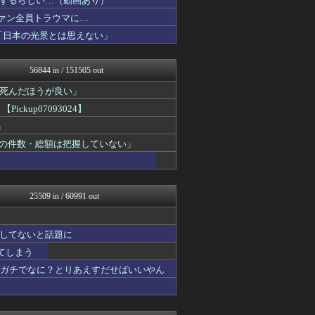
するらしい…（動画あり）
Vtuberまとめるよ～ん
ファン全員トラウマに…
ゲーム実況者速報＠YouT...
「日本の光景とは思えない」
みそパンNEWS
ポーランドボール 翻訳
VTuberNews
56844 in / 151505 out
あぁ^～こころがぴょんぴょ...
アルファルファモザイク＠ネ...
死んだほうが良い」
ウマ娘うまぴょい速報
kup07093024】
ニチカン！
衝撃体験！アンビリバボー｜...
」
衝撃体験！アンビリバボー｜...
給の件数・総額は把握していない」
鬼女まとめ速報 -修羅場・...
奥様は鬼女-DQN返しまと...
素敵な鬼女様
国難にあってもの申す！！
25509 in / 60991 out
アナ速‐女子アナ画像速報
アイドル・女子アナ★吟じま...
アルファルファモザイク＠ネ...
してないと話題に
もみあげチャ～シュ～
VIPPER速報
れてしまう
GOSSIP速報
てガチでなに？とりあえすだせばいいやん
おーるじゃんる
奥様は鬼女-DQN返しまと...
鬼女まとめ速報 -修羅場・...
衝撃体験！アンビリバボー｜...