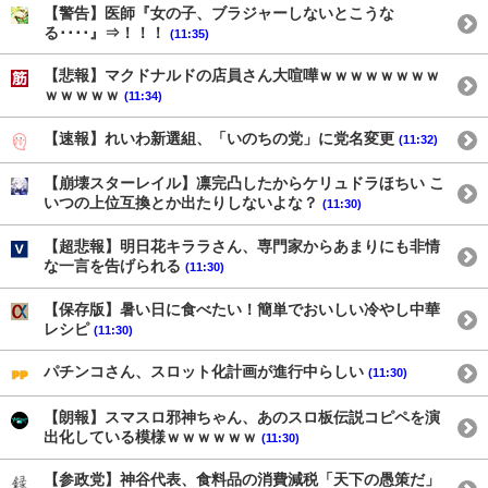
【警告】医師『女の子、ブラジャーしないとこうな
る････』⇒！！！
(11:35)
【悲報】マクドナルドの店員さん大喧嘩ｗｗｗｗｗｗｗｗ
ｗｗｗｗｗ
(11:34)
【速報】れいわ新選組、「いのちの党」に党名変更
(11:32)
【崩壊スターレイル】凛完凸したからケリュドラほちい こ
いつの上位互換とか出たりしないよな？
(11:30)
【超悲報】明日花キララさん、専門家からあまりにも非情
な一言を告げられる
(11:30)
【保存版】暑い日に食べたい！簡単でおいしい冷やし中華
レシピ
(11:30)
パチンコさん、スロット化計画が進行中らしい
(11:30)
【朗報】スマスロ邪神ちゃん、あのスロ板伝説コピペを演
出化している模様ｗｗｗｗｗｗ
(11:30)
【参政党】神谷代表、食料品の消費減税「天下の愚策だ」