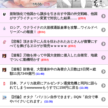
規制強化で他国から譲歩を引き出す中国の外交戦略、他国
がサプライチェーン変更で対抗した結果……
(ｵﾇﾇﾒ)
ロシア、ウクライナの大規模通販倉庫を攻撃…ワイルドベ
リーズへの報復！
(ｵﾇﾇﾒ)
【悲報】頂き女子に人生を狂わされたおじさんが復讐にす
べてを捧げるヱロゲが発売ｗｗｗｗｗ
(ｵﾇﾇﾒ)
【速報】刃物を持って中国大使館に侵入した自衛官、地裁
でついに動機明かす
(ｵﾇﾇﾒ)
【速報】財務省、大型連休中の為替介入日数は3日間＝総
額11兆7349億円
(11:40)
日本、アメリカ政府にアルゼンチン通貨危機と同列に語ら
れてしまうwwwwwwもうすでに158円に戻る
(11:39)
【討論】オタク「パソコン自作できます」DQN「自分で車
やバイクいじれます」
(11:35)