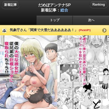
だめぽアンテナSP
Ranking
新着記事
新着記事：
総合
トップ
次へ
気象庁さん「関東で大雪だああああああ！」
(PickUP!)