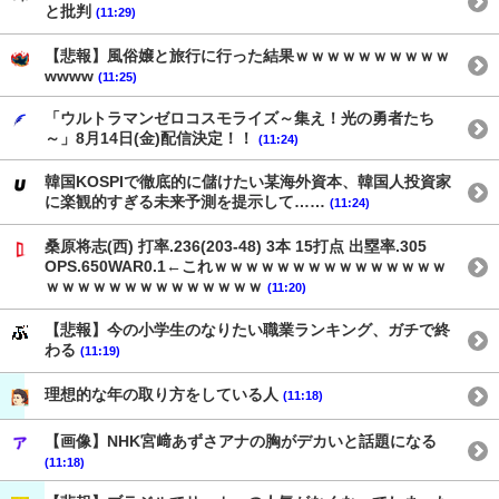
と批判
(11:29)
【悲報】風俗嬢と旅行に行った結果ｗｗｗｗｗｗｗｗｗｗ
wwww
(11:25)
「ウルトラマンゼロコスモライズ～集え！光の勇者たち
～」8月14日(金)配信決定！！
(11:24)
韓国KOSPIで徹底的に儲けたい某海外資本、韓国人投資家
に楽観的すぎる未来予測を提示して……
(11:24)
桑原将志(西) 打率.236(203-48) 3本 15打点 出塁率.305
OPS.650WAR0.1←これｗｗｗｗｗｗｗｗｗｗｗｗｗｗｗ
ｗｗｗｗｗｗｗｗｗｗｗｗｗｗ
(11:20)
【悲報】今の小学生のなりたい職業ランキング、ガチで終
わる
(11:19)
理想的な年の取り方をしている人
(11:18)
【画像】NHK宮﨑あずさアナの胸がデカいと話題になる
(11:18)