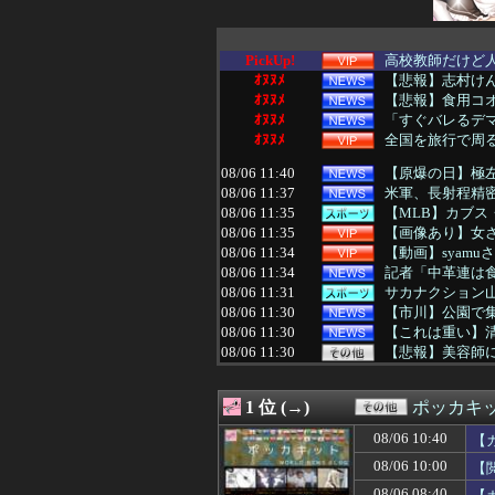
PickUp!
高校教師だけど
ｵﾇﾇﾒ
【悲報】志村けん
ｵﾇﾇﾒ
【悲報】食用コオ
ｵﾇﾇﾒ
「すぐバレるデマ
ｵﾇﾇﾒ
全国を旅行で周
08/06 11:40
【原爆の日】極左
08/06 11:37
米軍、長射程精
08/06 11:35
【MLB】カブス
08/06 11:35
【画像あり】女さ
08/06 11:34
【動画】syam
08/06 11:34
記者「中革連は食
08/06 11:31
サカナクション山
08/06 11:30
【市川】公園で集
08/06 11:30
【これは重い】
08/06 11:30
【悲報】美容師
08/06 11:30
【悲報】NHK
08/06 11:30
【原神】スネー
1 位 (→)
ポッカキ
08/06 11:29
【消費税率1％】
08/06 11:28
【動画】メキシカ
08/06 10:40
【
08/06 11:25
【驚愕】無職女だ
08/06 10:00
【
08/06 11:25
【悲報】女さん、
08/06 11:22
カブスPCAさん、打率.
08/06 08:40