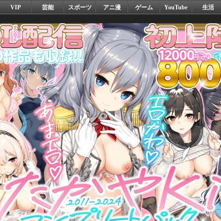
VIP
芸能
スポーツ
アニ漫
ゲーム
YouTube
生活