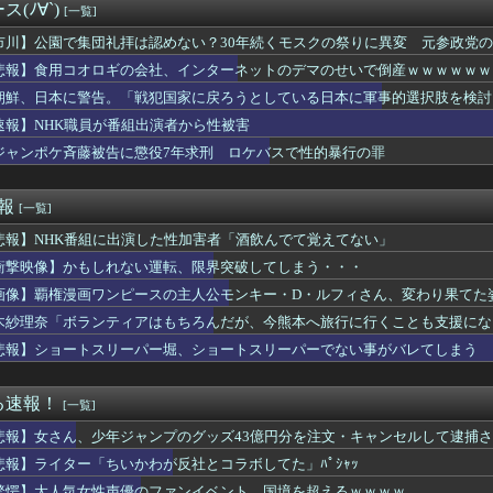
ーパー、輸入44％増で7割が中国産。ネトウヨは手でうんこ拭く時...
(ﾉ∀`)
[一覧]
のヌードデッサンの授業で高額モデルに依頼したら○○○が凄すぎた...
メモリ」に世界中から注文殺到 米マイクロンが１兆５０００億円を...
市川】公園で集団礼拝は認めない？30年続くモスクの祭りに異変 元参政党
思ってた人から衝撃の事実を明かされた
地元に温度差
悲報】食用コオロギの会社、インターネットのデマのせいで倒産ｗｗｗｗｗｗ
話が止まらない友人。会話の最後に毎回「後出し」で自慢を入れてく...
朝鮮、日本に警告。「戦犯国家に戻ろうとしている日本に軍事的選択肢を検討
５０万部を誇った週刊少年ジャンプ、発行部数100万部割れ → ...
速報】NHK職員が番組出演者から性被害
ル】セガ「錦木千束」と「井ノ上たきな」 STREET SNA...
ジャンポケ斉藤被告に懲役7年求刑 ロケバスで性的暴行の罪
央ちゃんの婚活条件ｗｗｗｗｗｗｗ(※画像あり)
ポーツの試合って私が見ると負けることがすごく多い気がしてる
ヤクルトvs広島 8/6/10:30
速報
[一覧]
女性声優のファンイベント、国境を超えるｗｗｗｗ
悲報】NHK番組に出演した性加害者「酒飲んでて覚えてない」
界王者・薬師寺保栄被告 養子縁組届を偽造して提出した罪認める
暑熱対策で第2試合は13:30プレイボールや！」
衝撃映像】かもしれない運転、限界突破してしまう・・・
33)のちょうどいいボディーラインwwwwwwwww
画像】覇権漫画ワンピースの主人公モンキー・D・ルフィさん、変わり果てた
会長、過ち認め「心から謝罪」←頭を丸めろとネットの声ｗｗｗｗｗ...
野球７イニング制に大賛成」 田中将大「7回はない」
木紗理奈「ボランティアはもちろんだが、今熊本へ旅行に行くことも支援にな
の子が母親から虐待受けてたんやが
悲報】ショートスリーパー堀、ショートスリーパーでない事がバレてしまう
.シリーズ「神楽[限定復刻版再販)]」フィギュア【明日予約開...
ARUTOギャルズ「テンテン再販)」フィギュア【明日予約開始...
子園開幕戦で女性審判員が初めて球審を務める
る速報！
[一覧]
】ダイナムのクレーンゲーム店、今月2店舗目が富山県にグランドオ...
悲報】女さん、少年ジャンプのグッズ43億円分を注文・キャンセルして逮捕
装でチャスカまた活躍するね ただチャスカは強さとか以前にケバく...
重品を取りに店舗へ戻った従業員3人が死亡 オンワードが再発防止...
悲報】ライター「ちいかわが反社とコラボしてた」ﾊﾟｼｬｯ
生のころにオカリナ教えた小学生が現在の妻ですね」→ネット大荒れ...
驚愕】大人気女性声優のファンイベント、国境を超えるｗｗｗｗ