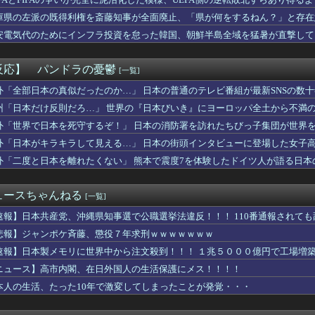
って危ないの？
ィーさん、号泣…【乃木坂46】
庫県の左派の既得利権を斎藤知事が全面廃止、「県が何をするねん？」と存在
よ」家族「母さんがわざとやるはずない」→嫁が毒を飲まされ子ども...
安電気代のためにインフラ投資を怠った韓国、朝鮮半島全域を猛暑が直撃して
 高まる核リスク 被爆者減る中、広島から平和訴え
血注意... 正源司陽子、かほりん写真集に大興奮
者数47万人超のファッションデザイナーMB氏とBOODYがコ...
反応】 パンドラの憂鬱
[一覧]
「60%」が8周年記念キャンペーンを開催、8つの特別企画を展開
ン）」2026年秋の最新コレクションカタログをWEB公開 「...
外「全部日本の真似だったのか…」 日本の普通のテレビ番組が最新SNSの数
MA、阪神梅田本店に初上陸！梅田エリア初の期間限定ポップアップ...
州「日本だけ反則だろ…」 世界の『日本びいき』にヨーロッパ全土から不満
り企画「晴祭」を開催！書道家・現代アーティスト郷祥氏とのコラボ...
外「世界で日本を死守するぞ！」 日本の消防署を訪れたちびっ子集団が世界
ーシックを刷新する「DENIM COLLECTION」を...
星が７日の３軍戦で約３か月半ぶり実戦復帰「やってきたことをでき...
外「日本がキラキラして見える…」 日本の街頭インタビューに登場した女子
nで「GANTZ」が全巻100円
外「二度と日本を離れたくない」 熊本で震度7を体験したドイツ人が語る日本
していたら、ガイドが「撮りますよ！」→ノリノリでポーズを取って...
でキャリアを終わらせたい」 将来のビジョンに言及
香、最新グラビアで見せた生足がエグすぎる
ュースちゃんねる
[一覧]
特攻前の集合写真がこれ、この人達のおかげで今のワイらが存在する...
・森香澄アナ、可愛すぎてネット民ざわつくｗｗｗｗｗ 【Pick...
速報】日本共産党、沖縄県知事選で公職選挙法違反！！！ 110番通報されて
る事が発覚し、トメが倒れた。ブチギレた夫とウトが殴り合いになり...
悲報】ジャンポケ斉藤、懲役７年求刑ｗｗｗｗｗｗｗ
よるレストラン予約「オートリザーブ」、やっぱダメそう・・・・・
速報】日本製メモリに世界中から注文殺到！！！ １兆５０００億円で工場増
ャパン、最悪の空気のまま解散していた
でファームの開始時間変更します」ワイ「ええやん、何時や？」NP...
ニュース】高市内閣、在日外国人の生活保護にメス！！！！
もしれない運転、限界突破してしまう・・・
本人の生活、たった10年で激変してしまったことが発覚・・・
ん、また我々をシコらすｗｗｗｗｗｗｗｗｗｗｗｗｗｗｗｗｗｗｗｗ...
円安を阻止するために日米の通貨当局が実施した為替介入は｢一時し...