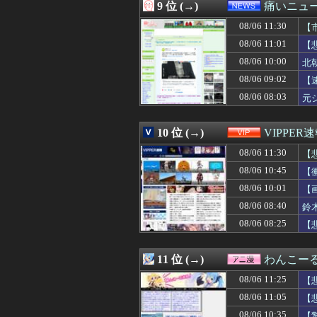
08/06 10:40
日本トイレットペ
9 位 (→)
痛いニュース
08/06 10:40
【ガチ映像】大学
08/06 11:30
08/06 10:40
【復活】「日本製
【
08/06 10:39
私たちが母だと
と
08/06 11:01
【
08/06 10:39
結婚してから惚気
08/06 10:00
北
08/06 10:38
連れて行かれた
08/06 10:38
【悲報】かつて６
08/06 09:02
【
08/06 10:37
【リコリス・リコイ
08/06 08:03
元
08/06 10:35
【悲報】浅田真
08/06 10:35
勝って欲しいス
08/06 10:35
【ファーム試合実況】
10 位 (→)
VIPPER
08/06 10:35
【驚愕】大人気
08/06 11:30
【
08/06 10:34
ボクシング元世
08/06 10:33
【悲報】高野連「
08/06 10:45
【
08/06 10:33
【朗報】のんさん(
08/06 10:01
【
08/06 10:32
【速報】FIFA
08/06 10:31
08/06 08:40
斎藤佑樹「高校
鈴
08/06 10:31
結婚考えてた女
08/06 08:25
【
08/06 10:31
【銀魂】G.E.M
08/06 10:31
【NARUTO】N
08/06 10:30
【高校野球】甲
11 位 (→)
わんこー
08/06 10:30
【グラオRUSH
08/06 11:25
【
08/06 10:30
【原神】星拡散実
08/06 10:30
【これは重い】貴
08/06 11:05
【
08/06 10:30
既婚男性「大学院
08/06 10:35
【