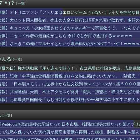
∇'〃)？
[一覧]
==猫-公=====檻-/==鴎=========鷲（...
くなってるけど…安くはないな
画像】アトリエファン「アトリエはエロいゲームじゃない！ライザを性的な目
ビ2026入社新人アナウンサーｗｗｗｗｗｗｗｗｗ
悲報】大ヒット同人開発者、売上の入金を銀行に拒否され受け取れず、多額の
ロギの会社、インターネットのデマのせいで倒産ｗｗｗｗｗｗｗｗｗ...
忠犬2匹…どちらも足が速くておばかだな？
悲報】キュゥべえ「少女絶望させてそのエネルギーで宇宙救うで」→なんでそ
審判員がデビュー 試合後に涙…「嬉しい気持ちと絶対失敗しちゃい...
ｗｗ
画像】ニセコイ作者の最新絵がこちら 令和でも余裕で通用するｗｗｗｗｗ
ロ初登板はパーフェクトリリーフ
画像】さっきこの俺にマルセイとかいう漫画勧めたやつ出てこいや！ｗｗｗｗ
テレサちゃんのお口、我慢できねえってwwwwwww
羽師匠、Grokに自分の気持ち悪いツイート聞くやつやってるの...
う飼い主の帰りを待つ愛犬が突然落ち込んだ理由⇒直後に届いた『悲...
ゃんる
[一覧]
して用事の後に私の行きたい店へ行く予定だった。だが用事が終わる...
、熊本で炊き出し中のへずまりゅう氏に「何でこんなことを？」と質...
原爆の日】極左活動家「座り込んで闘う！」 市は県警に排除を要請、広島県
の100インチ、シャープAQUOS、パナソニックビエラ、ハイセ...
で全員排除
速報】記者「中革連は食料品消費税ゼロを公約に掲げていたが？」→階猛氏「
ボールに隠してあるCDが15枚ほど消えてた。うちでお茶した近所...
本に300万円寄付します」 アンチ「汚い金ありがとう♥」
復活】「日本製メモリ」に世界中から注文殺到 米マイクロンが１兆５０００
以上前の母子手帳、迫真すぎて草
速報】共同通信に天罰、不正アクセスが発覚「職員・加盟社・取引先などの情報
かった結果、○○するのは本当にやめた方がいい。それやっても自分...
速報】元原爆資料館館長「もし可能なら修学旅行や平和学習の小学生に炎天下
円安を阻止するために日米の通貨当局が実施した為替介入は｢一時し...
」
】ラブライブシリーズカスタムグッズ決定
ピタパンのお尻！！
.
[一覧]
前妻との子）を連れて家を出て行った。前妻に育児放棄され22歳に...
掲示板「日本のペンギンがストライキ」
国Webtoon企業の最後の牙城だった日本市場、韓国の自慢の種だった某アプ
、あまりオフのことを言わなくなる？
まで沈黙を保っていた例の男が反高市活動を再開した模様、財務省を手を組ん
ロンある？
EFAとFIFAの争いが完全に泥沼化した模様、UEFA側の逆転敗北すらあり得る