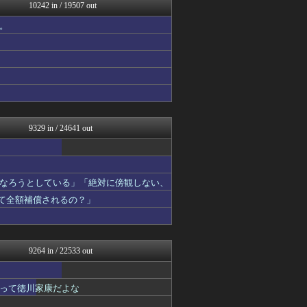
軍事・ミリタリー速報☆彡
10242 in / 19507 out
異世界転生まとめ速報
。
ゴールデンタイムズ
NEWSまとめもりー｜2c...
浮気ちゃんねる
なんじぇいスタジアム＠なん...
まとめ芸能＠美女画像まとめ...
スコールちゃんねる｜２ちゃ...
おーるじゃんる
ぶる速-VIP
9329 in / 24641 out
なろうとしている」「絶対に傍観しない、
って全額補償されるの？」
9264 in / 22533 out
って徳川家康だよな