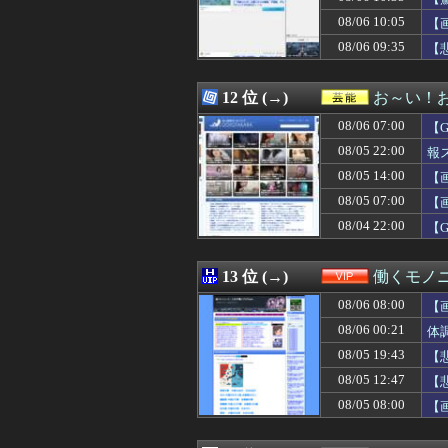
08/06 10:30
昨日のDeNA宮
08/06 10:05
08/06 10:30
2Dアクションゲー
【
08/06 10:30
【悲報】お胸が大
08/06 09:35
【
08/06 10:30
ふと思った。娘は
08/06 10:30
【画像】アトリエ
08/06 10:30
クラピカ、エン
12 位 (→)
お～い！
08/06 10:30
【海外の反応】ジ
08/06 07:00
【
08/06 10:29
俺「元カノの写真
08/06 10:29
【悲報】”ちいか
08/05 22:00
報
08/06 10:29
【2026年熊本
08/05 14:00
【
08/06 10:29
中国「アメリカさ
08/05 07:00
08/06 10:26
ロングはリリー
【
08/06 10:25
sex射精ﾜｲ「
08/04 22:00
【
08/06 10:25
ドラクエ13以降
08/06 10:21
【動画】元西武ラ
08/06 10:21
【ガンダム】ア
13 位 (→)
働くモノニ
08/06 10:19
【動画】アメリ
08/06 08:00
【
08/06 10:19
今まで沈黙を保っ
08/06 10:18
【衝撃】マツダ、
08/06 00:21
体
08/06 10:16
【櫻坂46】まさかの
08/05 19:43
【
08/06 10:16
（ ´_ゝ`）中道
08/05 12:47
【
08/06 10:16
【FF14】Swi
08/06 10:16
【悲報】侍ジャパ
08/05 08:00
【
08/06 10:15
妹から突然「座っ
08/06 10:15
元カノが別の男