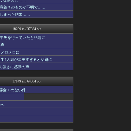
エアライン本舗
坂道情報通～乃木坂46まと...
意義そのものが不明で……
素敵な鬼女様
しまった結果……
がーるずレポート - ガー...
日向坂46まとめもり～
ファ板速報
18209 in / 37084 out
ファ板速報
ファ板速報
十年先を行っていたと話題に
ファ板速報
の声
ファ板速報
をメロメロに
ファ板速報
なんじぇいスタジアム＠なん...
高生4人組がエモすぎると話題に
ガジェット2ch
の強さに感動の声
国難にあってもの申す！！
バスケまとめ・COM
乃木坂46まとめ 乃木りん...
17149 in / 64084 out
ラビット速報
アルファルファモザイク＠ネ...
も辞全くめない件
かぞくちゃんねる
スマブラ屋さん | スマブ...
築へ
なんじぇいスタジアム＠なん...
なんJ PRIDE
VIPPER速報
mashlife通信
かせまと！