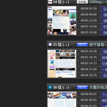
08/06 10:14
14 位 (→)
「ロシアによるハ
1000mg
[一
08/06 10:13
オタク系コンテン
08/06 03:50
【
08/06 10:12
15階建てマンシ
08/06 10:12
08/06 00:00
【議論】永住権の
【
08/06 10:12
嫁には歳が離れ
08/05 22:00
【
08/06 10:11
PL学園野球部が
08/05 19:00
【
08/06 10:10
【画像】田中みな
08/06 10:10
ジャンポケ斉藤
08/05 16:00
【
08/06 10:10
【速報】共同通信
08/06 10:09
【画像】さすがに
15 位 (→)
保守速報
08/05 19:36
【
08/05 18:35
韓
08/05 14:15
日
必
08/04 21:00
一
08/04 19:35
【
16 位 (→)
大艦巨砲
08/06 09:05
ウ
08/06 06:05
織
08/06 03:05
一