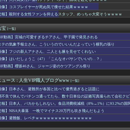
下朝陽のファインプレーｗｗｗｗｗ
ム『魔神少女エピソード4 届ける想い』8/6本日PS5版リリ...
画像】コスプレイヤーが死ぬ気で痩せた結果ｗｗｗｗ
きすぎるせいでアイドルのオーディションに落ちてしまった女の子が...
悲報】殺到する女性ファンを抑えるスタッフ、めっちゃ大変そうｗｗｗｗ
俺に似てない、って。そして調べた結果は… このまま養い続けるこ...
ファン「アトリエはエロいゲームじゃない！ライザを性的な目で見て...
ペラータイムを長時間やりすぎて寿命が残り少ない
お宝
[一覧]
ョン・オルルードって「劣化版・元祖大谷翔平」になれるくらいピッ...
GIF動画】宮城の可愛すぎるチアさん、甲子園で発見される
も思い出だから入れよう」婚約者「結婚やめる！」→結婚式で使うア...
わ”のモモンガ退場まであと残り数話か
ステの気象予報士さん、こういうのでいいんだよっていう横乳の張り
地震】7人犠牲のイオンモール熊本、避難後になぜ再入館? 生存し...
画像】フジの新人アナさん、二人とも腋を見せてくれない
ぁ、調子乗ってるからお前らが頼ってる軍用中国ドローン輸出禁止す...
フに戻すかな？
画像】はいだしょうこ（47）「こんなオバサンでいいの…？」
オラ！孕め！ｗｗｗｗｗｗｗｗｗｗ」彼女「え、孕めってなに？」...
GIF動画】櫻坂46さん、ジャージ姿のケツアングル祭り
のキャラデザは誰が相応しい？
イオンズのジェフリー・ヤン投手、MLB初奪三振を奪って大はしゃ...
ッザムのいいところで30レスくらいを目指す
ュース : 人生VIP職人ブログwww
[一覧]
カのトー横、えっちすぎるｗｗｗ
画像】日本さん、避難所が各国と比べて優秀過ぎると話題に
ていた例の男が反高市活動を再開した模様、財務省を手を組んでの返...
CX-5がバカ売れで黒字転換ｗｗｗｗｗ(※画像あり)
調不良で休んでパチンコ通ってたら、数十日単位の証拠写真撮られて会社クビ
知らせも... Buddies、続々と公開収録会場に【サク...
悲報】日本人、バカかもしれない。食品消費税減税（8%→1%）に93.2%の
幹事長、食料品消費税2年間1%の閣議決定を批判 → 記者「中...
悲報】NISA大暴落 一晩でマイナス20万円も吹き飛んだもよう
tch2版の携帯モードで絶アレキ時間切れまで到達した猛者が現...
ン「監督やって」イチロー・松井秀喜「いやです」侍「しゃーない井...
画像】避難飯、レベチｗｗｗｗｗｗｗｗｗｗｗｗｗｗｗ
て用を足して」と真剣にお願いされた。その理由を聞いて思わず反省...
の精液子宮にしこたま溜め込んで帰って来たわww