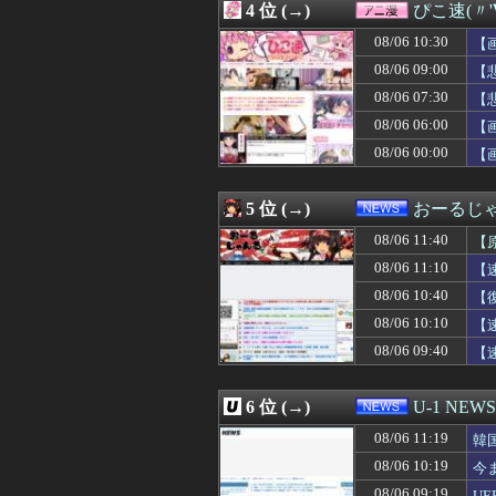
4 位 (→)
ぴこ速(〃'
08/06 11:02
【パ順位】鷹======
08/06 11:02
【ガンプラ】安
08/06 10:30
【
08/06 11:01
【画像】フジテレ
08/06 09:00
【
08/06 11:01
【悲報】食用コオ
08/06 07:30
08/06 11:01
【ウマ娘】この
【
08/06 11:00
甲子園初・女性の
ｗ
08/06 06:00
【
08/06 11:00
阪神・神宮、プ
08/06 00:00
【
08/06 11:00
挿れたくなる池田
08/06 11:00
【VTuber】千
08/06 11:00
【悲報】大学に通
5 位 (→)
おーるじ
08/06 11:00
外出時、夫も同意
08/06 11:00
【悲報】マスコミ
08/06 11:40
【
08/06 11:00
【セール】レグザ
瞬
08/06 11:10
【
08/06 11:00
【前編】部屋の段
08/06 10:40
08/06 11:00
セクシー女優「熊
【
08/06 11:00
【画像】半世紀
08/06 10:10
【
08/06 11:00
「何者にもなれな
08/06 09:40
【
08/06 11:00
岸田文雄元首相､
い
08/06 11:00
【ラブライブ！
08/06 11:00
竹﨑由佳アナ 
6 位 (→)
U-1 NEWS
08/06 11:00
【前編】妻が娘（
08/06 11:00
【朗報】韓国の
08/06 11:19
韓
08/06 11:00
周防パトラさん
08/06 10:19
今
08/06 11:00
行きつけの眉サ
08/06 09:19
U