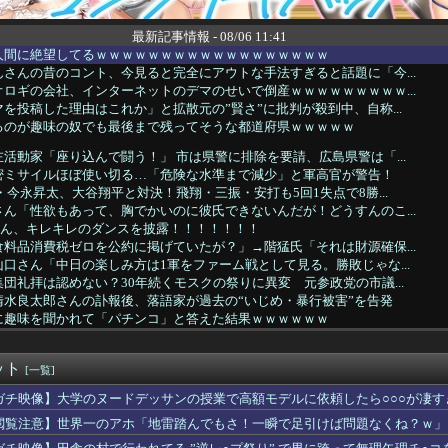
最新記事情報 - 08/06 11:41
人間に絶望してるｗｗｗｗｗｗｗｗｗｗｗｗｗｗｗｗｗｗ
さんの昔のコント、今見ると完全にアウトな手法すぎると話題に「今...
ロギの会社、インターネットのデマのせいで倒産ｗｗｗｗｗｗｗｗｗ...
を投稿した理由はこれか」と拡散元の”賢さ”に批判が殺到中、自称...
るのが趣味の奴でも最後まで残ってそうな都道府県ｗｗｗｗｗ
活動家「座り込んで闘う！」 市は県警に排除を要請、広島県警は「...
密ミサイルほぼ使い切る…「危険な水準まで減少」と軍高官が警告！
・今永昇太、大谷翔平と対決！飛翔・三振・安打も5回1失点で8勝...
ん「性欲もあって、胸でかいのに彼氏できないんだが！どうすんのこ...
uさん、キレキレのダンスを披露！！！！！！！
料品消費税ゼロを公約に掲げていたが？」→階猛氏「それは財源確保...
口さん「中日の楽しみ方は1軍をファーム戦として見る。勝敗じゃな...
団礼拝は認めない？30年続くモスクの祭りに異変 元参政党の市議...
清水良太郎さんの訃報後、落語家が過去の“いじめ・暴行被害”を告発
に趣味を聞かれて「パチンコ」と答えた結果ｗｗｗｗｗｗ
番組に出演した性加害者「酒飲んでて覚えてない」
ジナヤにもお胸格差があるんだね 酷いね
ット
「下げるのが筋なんですけど…」消費減税で値下がりする分と同じだ...
[一覧]
ンリーグの乱闘、ランナーは悪くなかったことが判明ｗｗｗｗｗｗｗ...
ガチ映像】大学のヌードデッサンの授業で高額モデルに依頼したら○○○が凄す
けど性欲ヤバくて親マジ切れヤバいｗｗｗｗｗｗｗｗwwww
閲覧注意】世界一のアホ「地雷踏んでもさ！一瞬で足引けば問題なくね？ｗ」
少年ジャンプのグッズ43億円分を注文・キャンセルして逮捕される...
288 26本 28盗塁 wRC+156(1位) FR...