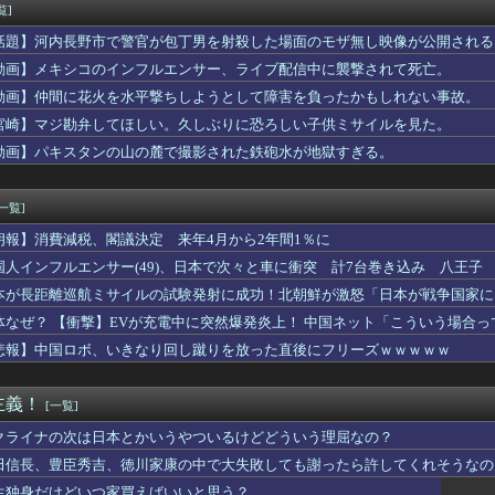
ンティングだ」ドローンがウクライナの民間人を追い回して爆発…ゼ...
覧]
ツの主人公「ヒロインか全人類かの二択…ボクはヒロインを選ぶっ！...
話題】河内長野市で警官が包丁男を射殺した場面のモザ無し映像が公開される
ョンのガラス清掃をしていた男性が転落… 全身を強く打って死亡
条件「日本人世帯の平均年収以上」←これ日本人の半分もクリアでき...
動画】メキシコのインフルエンサー、ライブ配信中に襲撃されて死亡。
た9歳の弟がいる。だがその弟は「弟ではなかった」・・・
動画】仲間に花火を水平撃ちしようとして障害を負ったかもしれない事故。
休部して今年で10年目、PL学園の全生徒数は35人
宮崎】マジ勘弁してほしい。久しぶりに恐ろしい子供ミサイルを見た。
実(39) 妊娠中でも露出多めのドレス、これノーブラか？
さん、求刑7年・・・
動画】パキスタンの山の麓で撮影された鉄砲水が地獄すぎる。
に天罰、不正アクセスが発覚「職員・加盟社・取引先などの情報60...
デカすぎるコスプレイヤーwwwwwwwww
[一覧]
朗報】消費減税、閣議決定 来年4月から2年間1％に
国人インフルエンサー(49)、日本で次々と車に衝突 計7台巻き込み 八王子
本が長距離巡航ミサイルの試験発射に成功！北朝鮮が激怒「日本が戦争国家に
ず後悔させる」
体なぜ？ 【衝撃】EVが充電中に突然爆発炎上！ 中国ネット「こういう場合
悲報】中国ロボ、いきなり回し蹴りを放った直後にフリーズｗｗｗｗｗ
主義！
[一覧]
クライナの次は日本とかいうやついるけどどういう理屈なの？
田信長、豊臣秀吉、徳川家康の中で大失敗しても謝ったら許してくれそうなの
生独身だけどいつ家買えばいいと思う？