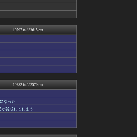
ベイスターズ速報＠なんJ
PlaySphere | ...
芸能人の気になる噂
オーバージョイド！
ぴこ速(〃'∇'〃)？
ああ言えばForYou
10797 in / 33615 out
Red4 海外の反応まとめ
修羅場ハザード -復讐・D...
漫画まとめ速報
日本第一！ニュース録
まとめたニュース
まとめロッテ！
バズッター速報
ゲーム魔人
なんじぇいスタジアム＠なん...
ガンダムブログ（情報戦仕様...
10782 in / 52570 out
じわ速 芸能ニュースまとめ
U-1 NEWS.
NEWSぽけまとめーる
になった
櫻坂46まとめもり～
国民が賛成してしまう
もえるあじあ(･∀･)
馬鳥速報
なんJ PRIDE
鬼女の宅配便 - 修羅場・...
まとめCUP