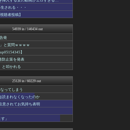
コを挿入する女の動画がエロすぎる…
アニはつ -アニメ発信場-
万再生される・・・
U-1 NEWS.
【視聴者投稿】
なんJ PRIDE
哲学ニュースnwk
QQQ(海外の反応)
54939 in / 146434 out
なんじぇいスタジアム＠なん...
浮気ちゃんねる
告発
もえるあじあ(･∀･)
」と質問ｗｗｗｗ
NEWSまとめもりー｜2c...
ゴールデンタイムズ
5154345】
おーるじゃんる
発防止策を発表
ぶる速-VIP
」と叩かれる
トレンドの通り道
政経ワロスまとめニュース♪
サイ速
25120 in / 60229 out
わんこーる速報！
げぇ速
になってしまう
不思議.net - 5ch...
は読まれなくなったのか
女子アナお宝画像速報－5c...
ツバメ速報＠ヤクルトスワロ...
重注意されてお気持ち表明
【サッカー まとめ】サカラ...
カンダタ速報
ます」
おたくみくす 声優まとめ
いたしん！
watch＠２ちゃんねる