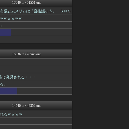
にゅーすアルー！
17049 in / 51551 out
ポッカキット
の市議とムスリムは「直接話そう」 ＳＮＳ
おーるじゃんる
おうち速報
ｗｗｗｗｗｗ
鬼女はみた -修羅場・恋愛...
」
easterEgg
政経ワロスまとめニュース♪
fig速
不思議.net - 5ch...
子育てちゃんねる
ツバメ速報＠ヤクルトスワロ...
15836 in / 78545 out
わんこーる速報！
筋肉速報
なんじぇいスタジアム＠なん...
いたしん！
姿で発見される・・・
【サッカー まとめ】サカラ...
なんJ PRIDE
る」
気団談
fig速
fig速
ファイターズ王国＠日ハムま...
14540 in / 44352 out
パチンコ・パチスロ.com
されるｗｗｗｗ
原神速報 | GENSHI...
アルファルファモザイク＠ネ...
オレ的ゲーム速報＠刃