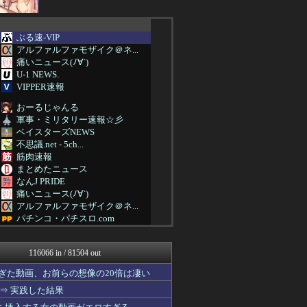
ぶる速-VIP
アルファルファモザイク＠ネ...
痛いニュース(ﾉ∀`)
U-1 NEWS.
VIPPER速報
おーるじゃんる
軍事・ミリタリー速報☆彡
ベイスターズNEWS
不思議.net - 5ch...
筋肉速報
まとめたニュース
なんJ PRIDE
痛いニュース(ﾉ∀`)
アルファルファモザイク＠ネ...
パチンコ・パチスロ.com
VIPPER速報
原神速報 | GENSHI...
116066 in / 81504 out
日本第一！ニュース録
なんじぇいスタジアム＠なん...
ぎた動画、お前らの想像の20倍は凄い
バズッター速報
⇒ 実践した結果
わんこーる速報！
なんじぇいスタジアム＠なん...