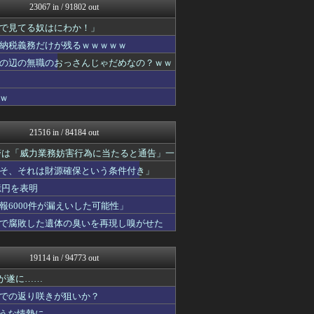
23067 in / 91802 out
やみ速@なんJ西武まとめ
GUNDAM.LOG｜ガン...
で見てる奴はにわか！」
なんJ PRIDE
納税義務だけが残るｗｗｗｗｗ
痛いニュース(ﾉ∀`)
ウマ娘まとめ速報うまろぐ
の辺の無職のおっさんじゃだめなの？ｗｗ
日刊やきう速報
阪神タイガースちゃんねる
ｗ
乃木通 乃木坂46櫻坂46...
VTuberNews
修羅場まとめ速報
21516 in / 84184 out
渡る世間はキチばかり - ...
アルファルファモザイク＠ネ...
警は「威力業務妨害行為に当たると通告」一
ほんわかMkⅡ
そ、それは財源確保という条件付き」
修羅場ライフ速報
億円を表明
投資ちゃんねる
妹はVIPPER
6000件が漏えいした可能性」
オレ的ゲーム速報＠刃
で腐敗した遺体の臭いを再現し嗅がせた
みそパンNEWS
コンテンツ・声優 | ラブ...
アナきゃぷ速報
19114 in / 94773 out
すまいる(^-^)ぶろぐ
ニチカン！
リが遂に……
ゲーム実況者速報＠YouT...
での返り咲きが狙いか？
ファ板速報
ような情勢に……