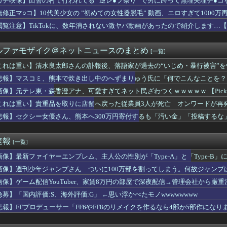
ガチ映像】田舎の村で行われてる ”逆レ●プ祭り” で男に跨って無理矢理チ●
9話ネタバレ考察 勇ちゃん回ばっかで描くネタ完全に尽きてそうｗ...
無修正マ○コ】10代美少女の ”初めての女性器脱毛” 動画、エロすぎて1000
n企業の最後の牙城だった日本市場、韓国の自慢の種だった某アプリ...
組出演タレントから性被害ｗｗｗｗｗｗｗｗｗｗ
閲覧注意】TikTokに、数年消されない激ヤバ動画があったので紹介します…
の大洪水、今年もヤバい 湖北省秭帰県で山洪水が市街地を直撃、工...
跳び越えたら、牛が固まって動かなくなった闘牛場の映像【海外の反...
ルファモザイク＠ネットニュースのまとめ
[一覧]
の采配www
会計で彼が「端数の25円出して」正直に出したらこうなったwww
これは重い】清水良太郎さんの訃報後、落語家が過去の“いじめ・暴行被害”を
霊の日に発生したパヨク集団、強制退去で機動隊により無事排除される
悲報】マスコミ、熊本で炊き出し中のへずまりゅう氏に「何でこんなことを？
、ガチで『恐ろしい事実』が判明する・・・・・
生きてたら不可能じゃない…？
画像】元テレ東・森香澄アナ、可愛すぎてネット民ざわつくｗｗｗｗｗ 【Pickup0
革連は食料品消費税ゼロを公約に掲げていたが？」→階猛氏「そ、そ...
これは重い】貴重品を取りに店舗へ戻った従業員3人が死亡 オンワードが再
必ず1回はヌいてるプリキュアのキャラがこちらwww
悲報】セクシー女優さん、熊本へ300万円寄付するも「汚い金」「投稿するな
ら×宝鐘マリン：水着ガチャきｔら！水着コンプリートできるのはぺ...
帰りの蔵内勇夫・福岡県議「ネパールは天国だった！」あまりの能天...
カブってもう完全にビジネスバイクとしての役目を終えてしまったよ...
速報
[一覧]
「ちいかわが反社とコラボしてた」ﾊﾟｼｬｯ
F WORLD』、改善に向けてアプデ計画公表
画像】最新ファイヤーエンブレム、主人公の性別が「Type-A」と「Type-B」
田ヒカル「ドラゴンボール読んでたら疑問に思うところがあったん...
画像】週刊少年ジャンプさん ついに100万部を割ってしまう。何故ジャンプ
定Gカップ以上のお○ぱい、本物かわかる？
、通訳なしで普通に会話。コーチ「今10段階で6ぐらい。来た時は...
画像】ゲーム配信YouTuber、家賃8万円の部屋で深夜配信→管理会社から厳
雄元首相､日米の通貨当局が実施した為替介入は｢一時しのぎに過ぎ...
急募】「国内評価:S、海外評価:G」 ←思い浮かべたモノwwwwwwww
ュウが大量に半額
悲報】FFプロデューサー「FF6やFF8のリメイクを作るなら4部か5部作になり
メ日常回しか無くてストーリー進まなくね
ラリアの女優さん、妊娠してお腹が膨らんでる状態で雑誌撮影の仕事...
ビニ馬鹿にすんなよ」のオーナー夫婦、不起訴ｗｗｗｗｗｗｗｗ