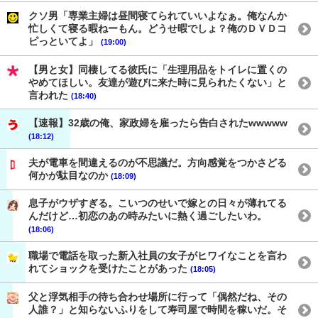
クソ男「専業主婦は昼間寝てられていいよなぁ。俺なんか
忙しくて寝る暇ねーもん。どうせ暇でしょ？俺のＤＶＤコ
ピっといてよ」
(19:00)
【男と女】同棲してる彼氏に「生理用品をトイレに置くの
やめてほしい。友達が遊びに来た時に見られたくない」と
言われた
(18:40)
【速報】32歳の俺、家政婦を雇ったら告白されたwwwww
(18:12)
夫が電車を間違えるのが不思議だ。方向感覚をつかさどる
何かが駄目なのか
(18:09)
息子がウザすぎる。こいつのせいで嫁との日々が薄れてる
んだけど…初恋のあの時みたいに熱く過ごしたいわ。
(18:06)
職場で電話を取った新入社員の女子がヒワイなことを言わ
れてショックを受けたことがあった
(18:05)
父と浮気相手の待ち合わせ場所に行って「偶然だね、その
人誰？」と知らないふりをして寿司屋で時間を稼いだ。そ