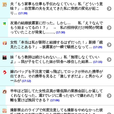
夫「もう家事も仕事も手伝わなくていい」私「どういう意
味？」→自営業の夫を支えてきた私に突然の変化が起こ
り…
(17:39)
友達の結婚披露宴に行った。しかし… 私「え？なんで
もう始まってるの！？」 → 私の招待状だけ時間が間違
っていたことが発覚し…….,
(17:30)
女性「本当は私が新郎と結婚するはずだった！」新婦「鏡
見たことある？」→披露宴が一瞬で騒然となって…
(17:29)
妹「もう教師は続けられない…」私「無理しなくていい
よ」→我が子を亡くした妹が田舎へ移住した結果…
(17:15)
嫁のバッグを不注意で蹴っ飛ばしてロックが外れた携帯が
出てきた。その携帯を見ると「激しすぎだよ」と男からメ
ールが
(17:12)
半年ほど話してた女性店員が最低限の業務会話しか返して
くれなくなった。週3でレジに通ったせいで嫌われた？距
離を置けば挽回できる？
(17:06)
撮影禁止のライブで何度注意しても撮影をやめなかった彼