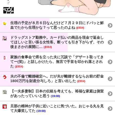
生理の予定が８月６日なんだけど７月２９日にドバッと鮮
血でたから生理かな？って思ったのよね
(ｵﾇﾇﾒ)
ドラッグストア勤務中。カード払いの商品を現金で返金し
てほしいと言い張る女性客。断っても引き下がらず、その
後まさかの展開に…
(ｵﾇﾇﾒ)
家族の食事会で席を立った夫に冗談で「デザート取ってき
てー(笑)」と話しかけたら、無言で手首を叩かれ落とされ
た
(ｵﾇﾇﾒ)
夫の不倫で離婚確定へ。だが夫が離婚するならお前の貯金
1800万円を財産分与しろ」と言い出した
(ｵﾇﾇﾒ)
【一夫多妻制】日本の伝統を考えても、裕福な家庭は側室
があったっていいと思う
(19:00)
旦那の精神が子供に近いことに気づいた。おじゃる丸を見
て大爆笑してた
(19:00)