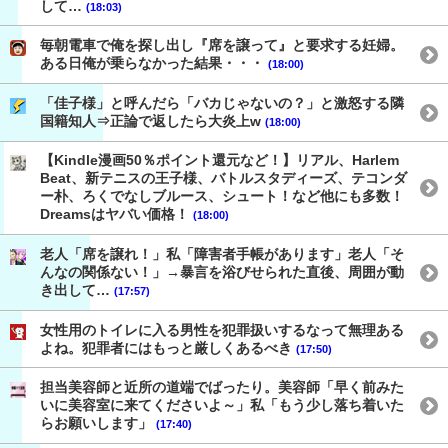
して…
(18:03)
毎朝電車で俺を探し出し『席を譲って』と要求する妊婦。
ある日俺が乗らなかった結果・・・
(18:00)
「佳子様」と呼んだら「バカじゃないの？」と激怒する隣
国籍知人⇒正論で返したら大炎上w
(18:00)
【Kindle漫画50％ポイント還元など！】リアル、Harlem
Beat、新テニスの王子様、バトルスタディーズ、テコンダ
ー朴、ろくでなしブルース、シュート！など他にも多数！
Dreamsはヤバい価格！
(18:00)
老人「席を譲れ！」私「障害者手帳があります」老人「そ
んなの関係ない！」→暴言を浴びせられた直後、周囲が動
き出して…
(17:57)
女性用のトイレに入る男性を犯罪扱いするなって無理ある
よね。犯罪者にはもっと厳しくあるべき
(17:50)
担当美容師と近所の道端でばったり。美容師「早く前みた
いに美容室に来てくださいよ～」私「もう少し落ち着いた
らお願いします」
(17:40)