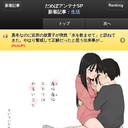
だめぽアンテナSP
Ranking
新着記事
新着記事：
生活
トップ
次へ
真冬なのに近所の放置子が突然「水を飲ませて」と訪ねて
きた。やはり警戒して正解だったと思う出来事が…
(PickUP!)