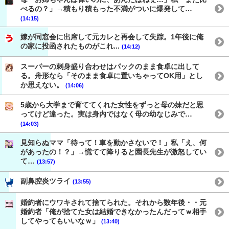
べるの？」→積もり積もった不満がついに爆発して…
(14:15)
嫁が同窓会に出席して元カレと再会して失踪。1年後に俺
の家に投函されたものがこれ...
(14:12)
スーパーの刺身盛り合わせはパックのまま食卓に出して
る。舟形なら「そのまま食卓に置いちゃってOK用」とし
か思えない。
(14:06)
5歳から大学まで育ててくれた女性をずっと母の妹だと思
ってけど違った。実は身内ではなく母の幼なじみで…
(14:03)
見知らぬママ「待って！車を動かさないで！」私「え、何
があったの！？」→慌てて降りると園長先生が激怒してい
て…
(13:57)
副鼻腔炎ツライ
(13:55)
婚約者にウワキされて捨てられた。それから数年後・・元
婚約者「俺が捨てた女は結婚できなかったんだってｗ相手
してやってもいいなｗ」
(13:40)