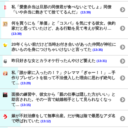
私「愛妻弁当は旦那の同僚君が食べないとでしょ」同僚
「いや弁当に飽きてて捨ててるんだ」
(13:39)
何を買うにも「単価」と「コスパ」を気にする彼女。倹約
家だと思っていたけど、ある行動を見て考えが変わり…
(13:39)
20年くらい前だけど当時お付き合いがあった仲間が神社に
赤いものを身につけちゃいけないと言ってた
(13:35)
昨日好きな女とカラオケ行ったんやけど萎えた
(13:31)
私「誰か家に入ったの！？」クレママ「ぎゃー！！」→手
作りプレゼントを狙って不法侵入した理由に思わず絶句し
て…
(13:29)
面接の練習中、彼女から「親の仕事は隠した方がいい」と
助言された。その一言で結婚相手として見られなくなっ
て…
(13:15)
嫁が不妊治療をして無事出産。だが俺は陰で最悪なアダ名
で呼ばれていた
(13:12)