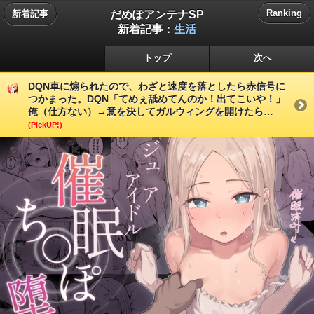
だめぽアンテナSP
Ranking
新着記事
新着記事：
生活
トップ
次へ
DQN車に煽られたので、わざと速度を落としたら赤信号に
つかまった。DQN「てめぇ舐めてんのか！出てこいや！」
俺（仕方ない）→意を決してガルウィングを開けたら…
(PickUP!)