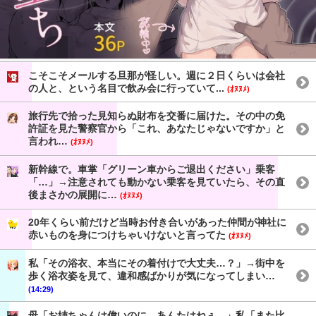
こそこそメールする旦那が怪しい。週に２日くらいは会社
の人と、という名目で飲み会に行っていて...
(ｵﾇﾇﾒ)
旅行先で拾った見知らぬ財布を交番に届けた。その中の免
許証を見た警察官から「これ、あなたじゃないですか」と
言われ…
(ｵﾇﾇﾒ)
新幹線で。車掌「グリーン車からご退出ください」乗客
「…」→注意されても動かない乗客を見ていたら、その直
後まさかの展開に…
(ｵﾇﾇﾒ)
20年くらい前だけど当時お付き合いがあった仲間が神社に
赤いものを身につけちゃいけないと言ってた
(ｵﾇﾇﾒ)
私「その浴衣、本当にその着付けで大丈夫…？」→街中を
歩く浴衣姿を見て、違和感ばかりが気になってしまい…
(14:29)
母「お姉ちゃんは偉いのに、あんたはねぇ…」私「また比