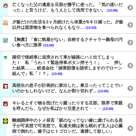
亡くなった父の遺産を旦那が勝手に使った。「気の迷いだ
った」と言うけど、もう人として信用できない。
(13:06)
夕飯だけの生活を2ヶ月続けたら体重が6キロ減った。夕飯
以外は固形物を食べられなくもなり…
(13:03)
【胸糞】「食に執着がない」自称するクチャラー義母の汚
い食べ方に限界
(13:00)
踏切で後続車に追突されて車が線路にハミ出てしまっ
た！ 私「うわ！？緊急停車ボタン押そう！」 → 押し
た結果…….. 鉄道会社「損害賠償を請求しますのでローン
組んで」私「！？」
(13:00)
高校生の息子が計画的に家出した。巣立ったってことでい
いのかもしれないけど、なんか割り切れず...
(13:00)
キレるとすぐ物を投げたり蹴ったりする旦那。限界で実親
を呼んだら、なぜか私ばかり注意されて・・・
(13:00)
離婚調停中のトメ発言「躾のなってない嫁に虐げられる息
子が可哀想で可哀想で。私達夫婦は夜も眠れず主人は心臓
病で倒れた。嫁子はヒトゴロシだ。逮捕して欲しい」