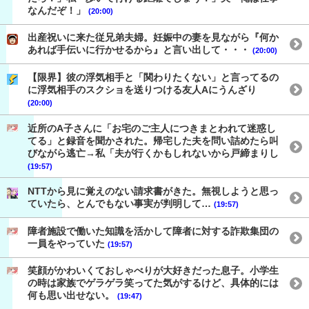
なんだぞ！」
(20:00)
出産祝いに来た従兄弟夫婦。妊娠中の妻を見ながら『何か
あれば手伝いに行かせるから』と言い出して・・・
(20:00)
【限界】彼の浮気相手と「関わりたくない」と言ってるの
に浮気相手のスクショを送りつける友人Aにうんざり
(20:00)
近所のA子さんに「お宅のご主人につきまとわれて迷惑し
てる」と録音を聞かされた。帰宅した夫を問い詰めたら叫
びながら逃亡→私「夫が行くかもしれないから戸締まりし
(19:57)
NTTから見に覚えのない請求書がきた。無視しようと思っ
ていたら、とんでもない事実が判明して…
(19:57)
障者施設で働いた知識を活かして障者に対する詐欺集団の
一員をやっていた
(19:57)
笑顔がかわいくておしゃべりが大好きだった息子。小学生
の時は家族でゲラゲラ笑ってた気がするけど、具体的には
何も思い出せない。
(19:47)