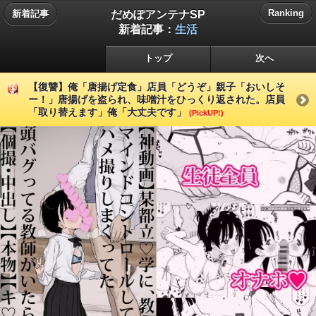
だめぽアンテナSP
Ranking
新着記事
新着記事：
生活
トップ
次へ
【復讐】俺「唐揚げ定食」店員「どうぞ」親子「おいしそ
ー！」唐揚げを盗られ、味噌汁をひっくり返された。店員
「取り替えます」俺「大丈夫です」
(PickUP!)