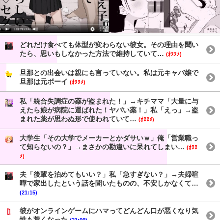
どれだけ食べても体型が変わらない彼女。その理由を聞い
たら、思いもしなかった方法で維持していて…
(ｵﾇﾇﾒ)
旦那との出会いは親にも言っていない。私は元キャバ嬢で
旦那は元ボーイ
(ｵﾇﾇﾒ)
私「統合失調症の薬が盗まれた！」→キチママ「大量に与
えたら娘が病院に運ばれた！ヤバい薬！」私「えっ」→盗
まれた薬が思わぬ形で使われていて…
(ｵﾇﾇﾒ)
大学生「その大学でメーカーとかダサいｗ」俺「営業職っ
て知らないの？」→まさかの勘違いに呆れてしまい…
(ｵﾇﾇ
ﾒ)
夫「後輩を泊めてもいい？」私「急すぎない？」→夫婦喧
嘩で家出したという話を聞いたものの、不安しかなくて…
(21:15)
彼がオンラインゲームにハマってどんどん口が悪くなり気
性も荒くなった
(21:09)