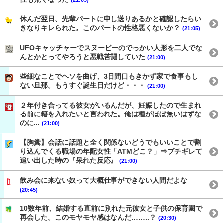
休んだ翌日、先輩パートに申し送りあるかと確認したらい
きなりキレられた。このパートの性格悪くないか？
(21:05)
UFOキャッチャーでスヌーピーのでっかい人形を二人でな
んとかとってやろうと悪戦苦闘していた
(21:00)
些細なことでヘソを曲げ、3日間口もきかず家で食事もし
ない旦那。もうすぐ誕生日だけど・・・
(21:00)
２年付き合ってる彼女がいるんだが、妊娠したので生まれ
る前に籍を入れたいと言われた。俺は種がほぼ無いはずな
のに...
(21:00)
【胸糞】会話に話題と全く関係ないどうでもいいことで割
り込んでくる職場の年配女性「ATMどこ？」⇒ブチギレて
追い出した時の『呆れた反応』
(21:00)
飲み会に来ない奴って大概仕事ができない人間だよな
(20:45)
10数年前、結婚する直前に別れた元彼女と子供の保育園で
再会した。このモヤモヤ感はなんだ……..？
(20:30)