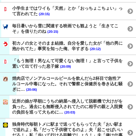
小学生まではワイも「天然」とか「おっちょこちょい」っ
て言われてた
(20:15)
毎日暑いから雪に関連する映画でも観ようと「生きてこ
そ」を借りたのね
(20:15)
初カノの女とそのまま結婚。自分を愛した女が「他の男に
抱かれてた」事実を知った俺、辛すぎる
(20:12)
「もう無理！男なんて可愛くない無理！」と言って子供を
置いて出て行った息子嫁
(20:09)
焼肉店でノンアルコールビールを飲んだら2杯目で急性ア
ルコール中毒になった。それで警察と保健所を巻き込む騒
ぎに…
(20:06)
近所の娘が早朝にうちの納屋へ侵入して脱穀機で大けがを
負った。過去にも無断侵入されてたのに相手の親と入院費
の負担を巡って大もめに…
(20:03)
独身時代毎朝トメに駅まで送ってもらってた夫「おい駅ま
で送れよ」私「だって子供寝てるのよ」夫「起こせばいい
だろ！」私「歩いて行ける距離でしょう！」夫「俺は仕事