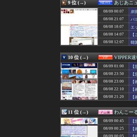
08/09 00:19
【動画】金髪JK
9 位 (→)
あじあニ
08/09 00:19
岡本姫奈ちゃん、
08/09 00:07
08/09 00:18
【衝撃】ケニア
岸
08/09 00:16
【悲報】「トリ
08/08 21:07
パ
08/09 00:16
【動画】外国の
08/08 18:07
エ
08/09 00:15
真夏のピークが
08/09 00:14
【画像】バスト10
08/08 14:07
【
08/09 00:13
【S6】女性セブ
08/08 12:07
韓
08/09 00:13
日本人､｢外国人
08/09 00:12
昭和生まれの嫁
08/09 00:12
【驚愕】元K1
10 位 (→)
VIPPER
08/09 00:12
大食いインフル
08/09 01:00
【
08/09 00:12
【ヤフーニュース】
08/09 00:11
【悲報】女球審、高
08/08 23:50
【
08/09 00:11
【画像】加工なし
08/08 23:00
【
08/09 00:10
【画像】セクシ
08/09 00:10
08/08 22:10
【画像】ソープ嬢
【
08/09 00:10
【悲報】ヒナタ
08/08 21:20
【
08/09 00:10
【東大調査】一部
08/09 00:09
ホロライブ最強
08/09 00:09
【朗報】SES1
11 位 (→)
わんこー
08/09 00:09
【悲報】ワイの
08/09 00:45
【
08/09 00:09
嫁からもらったク
08/09 00:07
【FF14】Swi
08/09 00:25
【
08/09 00:07
【順位戦C級2組
08/09 00:05
【