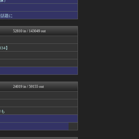
画像）
ウマ娘うまぴょい速報
修羅場ライフ速報
で話題に
女子アナお宝画像速報－5c...
不思議.net - 5ch...
カンダタ速報
52810 in / 143049 out
アニはつ -アニメ発信場-
修羅の華-家庭・生活まとめ
ダイエット速報＠2ちゃんね...
34】
なんJ PRIDE
日刊やきう速報
デジタルニューススレッド
キニ速
かぞくちゃんねる
アルファルファモザイク＠ネ...
哲学ニュースnwk
24019 in / 59155 out
Vtuberまとめるよ～ん
みそパンNEWS
コンテンツ・声優 | ラブ...
ゲーム実況者速報＠YouT...
ポーランドボール 翻訳
作も
VIPPER速報
ほんわかMkⅡ
常識的に考えた
坂道情報通～乃木坂46まと...
もきゅ速(*´ω`*)人(...