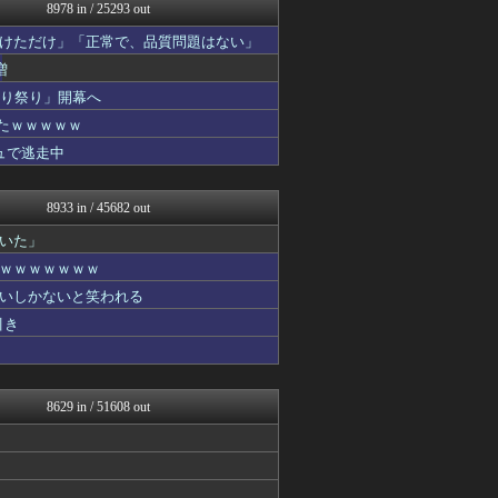
へんそく！
8978 in / 25293 out
うまぴょいチャンネル -ウ...
けただけ」「正常で、品質問題はない」
PCパーツまとめ
ウマ娘まとめ速報うまろぐ
増
Vtuberまとめるよ～ん
切り祭り」開幕へ
Y速報
たｗｗｗｗｗ
ゆるゲーマー遅報
1000mg
ュで逃走中
日本と韓国は敵か？味方か？...
常識的に考えた
8933 in / 45682 out
いた」
ｗｗｗｗｗｗｗ
いしかないと笑われる
引き
8629 in / 51608 out
！