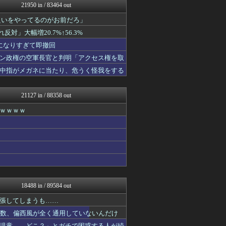
21950 in / 83464 out
【サッカー まとめ】サカラ...
国難にあってもの申す！！
良いをやってるのがお前だろ」
アルファルファモザイク＠ネ...
」大幅増20.7%↑56.3%
オーバージョイド！
GOSSIP速報
になりすぎて即撤回
働くモノニュース : 人生...
ン政権の空軍長官と判明「アクセス権を取
海外の反応スポーツ
中指がメガネに当たり、危うく怪我をする
なんJ PRIDE
ベイスターズNEWS
もみあげチャ～シュ～
21127 in / 88358 out
わんこーる速報！
アナ速‐女子アナ画像速報
ｗｗｗｗ
なんJミュージアム
ホロ速
ふぇー速
U-1 NEWS.
ああ言えばForYou
スコールちゃんねる｜２ちゃ...
不思議.net - 5ch...
げぇ速
18488 in / 89584 out
おたくみくす 声優まとめ
筋肉速報
張してしまうも……
えっ!?またここのサイト?
多数、偏西風が全く通用していないんだけ
はーとログ
児童……どこ？」とガチで困惑する人が続