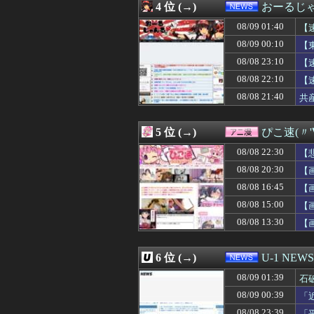
4 位 (→)
おーるじ
08/09 00:56
【朗報】天才、三
08/09 00:55
角栓ニュルッ、歯
08/09 01:40
【
08/09 00:50
【画像】渋谷に古き
08/09 00:10
【
08/09 00:50
俺「あなたの幸せ
08/08 23:10
08/09 00:50
【画像】感電gi
【
08/09 00:49
【九州名物】鶏
08/08 22:10
【
08/09 00:48
佐々木朗希が巨大
り
08/08 21:40
共
08/09 00:46
広島東洋カープ
と
08/09 00:45
DeNA、伊勢・
08/09 00:45
【悲報】女審判
5 位 (→)
ぴこ速(〃'
08/09 00:45
【悲報】トリコ
08/09 00:42
【画像】NHK浅
08/08 22:30
【
08/09 00:40
【画像】爆乳女
08/08 20:30
【
08/09 00:39
【ホロライブ】
08/08 16:45
08/09 00:39
派遣の新人おっ
【
08/09 00:39
「近年稀に見るど
08/08 15:00
【
08/09 00:36
『グロウアップシ
08/08 13:30
【
08/09 00:35
中居正広、熊本に
08/09 00:35
【緊急】性行為
08/09 00:35
「FF10の名シ
6 位 (→)
U-1 NEWS
08/09 00:34
【悲報】逃げ上
08/09 00:34
美味しいプロテ
08/09 01:39
石
08/09 00:33
【ｼｺ画像】エ口
08/09 00:39
「
08/09 00:33
嫁に自動車、バイ
ど
08/08 23:39
「