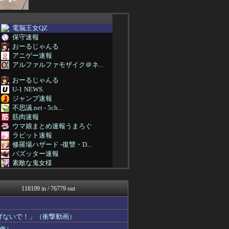
電脳王女QZ
保守速報
おーるじゃんる
アニゲー速報
アルファルファモザイク＠ネ...
おーるじゃんる
U-1 NEWS.
ジャンプ速報
不思議.net - 5ch...
筋肉速報
ウマ娘まとめ速報うまろぐ
ラビット速報
修羅場ハザード -復讐・D...
バズッター速報
素敵な鬼女様
鬼女の宅配便 - 修羅場・...
まとめCUP
118109 in / 76779 out
NEWSまとめもりー｜2c...
ゴールデンタイムズ
なんJミュージアム
げないで！」（衝撃動画）
トレンドの通り道
ぶる速-VIP