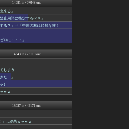
じわ速 芸能ニュースまとめ
14581 in / 57048 out
坂道情報通～乃木坂46まと...
出来る」
NEWSぽけまとめーる
なんJ PRIDE
禁止用語に指定するべき」
アナ速‐女子アナ画像速報
する？」⇒「中国の核は綺麗な核！」
育児板拾い読み
もきゅ速(*´ω`*)人(...
将棋まとめた@２ｃｈ
ゼロに・・・」
理想ちゃんねる
浮気ちゃんねる
NEWSまとめもりー｜2c...
14343 in / 73110 out
ゴールデンタイムズ
AKB48タイムズ（AKB...
フィルダースチョイス
てしまう
mashlife通信
できた！」
まとめ芸能＠美女画像まとめ...
なんJミュージアム
ャ）
GOSSIP速報
ｗｗｗ
おーるじゃんる
トレンドの通り道
ぶる速-VIP
13957 in / 42171 out
コノユビニュース｜みんなの...
おうち速報
馬鳥速報
！」→結果ｗｗｗｗ
将棋まとめた@２ｃｈ