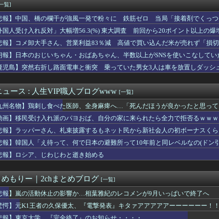
オ』しまじろうコラボ＆第6話「プッチーのお引っ越し」感想・実況...
[一覧]
バストTOP20
悲報】中国、橋の欄干が強風一発で粉々に 鉄筋ゼロ 当局「接着剤でくっつ
きる前って通販どうやってたの
で配布予定だった非公式グッズ「オグリキャップタマモクロスアクリ...
外国人受け入れ反対」大幅増56.3(%) 東大調査 前回から20ポイント以上の爆
ソフィ「８８８✨ ぞろ目ってなんか嬉しくなるよね！！」
悲報】コメ卸大手さん、営業利益83％減 高値で買い込んだ米が売れず「損
oWareを閉鎖か？
朗報】日本のおじいちゃん・おばあちゃん、半数以上がSNSを使いこなしてい
バカゲー」って何？
eo2で釣りの自撮りをしようとした男の悲劇（ノ∇`）
鹿児島】突然右折し路面電車と衝突 乗っていた男女3人は車を放置しダッシ
『アジア最強の韓国サッカー、審判への性接待がバレまくる！』、『...
なくなる」 外国人、自活できても新要件「届かない」…永住許可厳...
ュース : 人生VIP職人ブログwww
[一覧]
九州名物】鶏刺し食べた医師、全身麻痺へ…「死んだほうが良かったと思って
動画】移民受け入れ派のパヨおば、自分の家に来られたら全力で拒否るｗｗｗ
悲報】ラッパーさん、札束披露するもネット民から新社会人の初ボーナスくら
悲報】韓国人「え待って、何で日本の避難所って10年前と同レベルなの(ドン
悲報】ロシア、じわじわと逝き始める
とめもりー｜2chまとめブログ
[一覧]
悲報】嵐の活動休止の影響か…相葉雅紀のレコメンが9月いっぱいで終了へ
驚愕】元K1王者の久保優太、『電撃発表』キタァアアアアアーーーーーー！
悲報】東京大学、『完全終了』のお知らせ・・・・