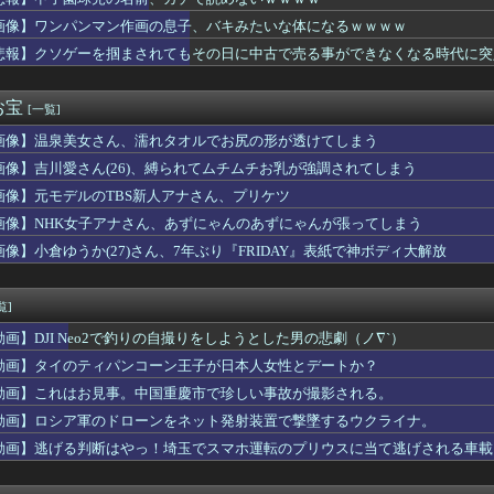
8にまたしても新たなコラボ案件がくる模様！🍨🍦
為替介入は一時しのぎに過ぎない。私なら円を強くすることが出来る...
画像】ワンパンマン作画の息子、バキみたいな体になるｗｗｗｗ
画史上「最大のやらかし展開」って結局なんだと思う？
悲報】クソゲーを掴まされてもその日に中古で売る事ができなくなる時代に突
撃の事実を開示してきた
」と義弟の服を勝手に捨てた。そして新しい服は義弟の小遣いで自分...
女優の瀬戸環奈さん、パチ屋イベントで予想外の展開になってしまう...
お宝
[一覧]
RPG化したらを考えるスレ
画像】温泉美女さん、濡れタオルでお尻の形が透けてしまう
ート、運動の30分前にオナニーした結果→！！！
のジジイだがとんでもないことになった・・・・・・
画像】吉川愛さん(26)、縛られてムチムチお乳が強調されてしまう
球児の名前、ガチで読めないｗｗｗｗ
画像】元モデルのTBS新人アナさん、プリケツ
=//===‐星=燕==竜=‐鯉 【8/8】
書の「庶務」っていう大項目が急に廃止されたんだけど意味不明すぎ...
画像】NHK女子アナさん、あずにゃんのあずにゃんが張ってしまう
館でPTSDになる子供が増加。記憶の継承が危ぶまれる事態に
画像】小倉ゆうか(27)さん、7年ぶり『FRIDAY』表紙で神ボディ大解放
(37)、まだ誰のものでもない……
は既婚者では」と忠告したら「しょぼい男と付き合ってるから嫉妬」...
に剣心の志々雄様「十本刀を半分に減らす」←もしこうなったらｗｗｗ
覧]
ラ女の子、可愛すぎると話題にｗｗｗｗｗｗｗｗｗｗｗ
動画】DJI Neo2で釣りの自撮りをしようとした男の悲劇（ノ∇`）
出口』金ローで地上波初放送ｗｗｗｗｗｗｗｗｗｗｗｗｗ
がスタイルよすぎて一般男性が隣に並ぶとチンチクリンに見えてしま...
動画】タイのティパンコーン王子が日本人女性とデートか？
います」←飽きた。おっさんにしろ
動画】これはお見事。中国重慶市で珍しい事故が撮影される。
18話感想 怖い方が来ちゃった…
動画】ロシア軍のドローンをネット発射装置で撃墜するウクライナ。
アニメの主人公って親父が作ったロボに乗ることが多いの？
ない枕』←持ってるやつちょっとこい
動画】逃げる判断はやっ！埼玉でスマホ運転のプリウスに当て逃げされる車載
6）結婚
”相次ぐスマホゲーム、倒産も急増 過去最多ペースで推移