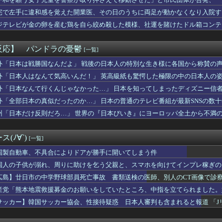
あのメンツのなかでは比較的常識のあるほうなのがデュオだよね
デブでも、ジムに行って筋肉痛にならない
宅で左手に違和感を覚えた開業医、その日のうちに両足が動かなくなり入院す
バッジ、新制度で7割が収益化停止ｗｗｗ
ジテレビが金の卵を産む鶏を自ら絞め殺した模様、社運を賭けたドル箱コンテ
、日本で家を留守にしていたら起きることがこちら・・・」
、壁の裏からカサカサ音がして終わるwwwww
】エガちゃんから没収すべきものといえば？
反応】 パンドラの憂鬱
[一覧]
社、コスプレ軍装を禁止へ
デメリット、意外と少ない
外「日本は戦勝国なんだよ」 戦後の日本人の特別な生き様に各国から称賛の
】葛葉に対強打者がついてるのはこのバグのせいやな
外「日本人はなんて気高いんだ！」 英高級紙も驚愕した極限の中の日本人の
×水戸 水戸内野のGで一矢も垣田と小泉のゴールで柏が白星発進！
外「日本なんて行くんじゃなかった…」 日本を知ってしまったディズニー信
子、指用革命絆創膏を発明し世界大会で受賞ｗｗｗ
中に中指がメガネに当たった？物理的に不可能と大爆笑
外「全部日本の真似だったのか…」 日本の普通のテレビ番組が最新SNSの数
天もなんかいよいよって感じしてきたなー
州「日本だけ反則だろ…」 世界の『日本びいき』にヨーロッパ全土から不満
はあくまでチョロいでエッチしたいキャラ【画像】
ズ】ワイルズとワンピースどっちがワイルズか決めようぜ🫵🤣
スプレ治療❤
(ﾉ∀`)
[一覧]
太郎八段が伊藤匠二冠に勝利し準決勝進出 伊藤匠二冠はJT杯出場...
ロ男性「彼女作るために全力で痩せてムキムキマッチョになるぞ！」...
国製自動車、不具合によりドアが勝手に開いてしまう件
あと30分だ…もう1回する？」ワイ「あ、いいっす」wwww
国人の子供が溺れ、周りに助けを乞う父親と、スマホを向けてインプレ稼ぎの
第16話 感想：絶体絶命の若様のピンチに駆けつける信濃仮面！
広島】廿日市の中学野球部員死亡事故 書類送検の医師、別人のCT画像で診
は世界でも珍しい、国民による石破辞めるなデモが自然発生した総理...
準優進出目前も「一回希望」で賞典除外
産党「熊本地震救援募金のお願いをしていたところ、中指を立てられました。
周辺の日本EEZ内で調査か、ワイヤのようなもの海中に投入…外務...
サッカー】韓国サッカー協会、性接待疑惑 日本人審判も含まれると報道 「J
精製油3万トンがロシア行き…異例の取引 ロイター報道
妹、女子大に進学するもデキ婚して中退へｗｗｗｗ妹の末路が…ヤバ...