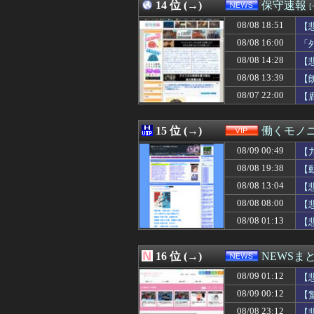
08/09 00:01
14 位 (→)
『ウルトラマンテ
保守速報
08/09 00:01
【ウマ娘】ウマ娘
08/08 18:51
【
08/09 00:01
Amazonがで
08/09 00:01
08/08 16:00
【ウマ娘】コミケ
「
08/09 00:00
【にじさんじ】
08/08 14:28
【
08/09 00:00
【悲報】EA、Bi
08/08 13:39
【
08/09 00:00
お前らが思う「
08/09 00:00
【動画】DJI N
08/07 22:00
【
08/09 00:00
#韓国記事翻訳 
08/09 00:00
「日本で働く意欲
15 位 (→)
働くモノニ
08/09 00:49
【
08/08 19:38
【
08/08 13:04
【
08/08 08:00
【
08/08 01:13
【
16 位 (→)
NEWSま
08/09 01:12
【
08/09 00:12
【
08/08 23:12
【