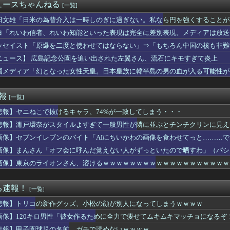
のプリケツ、レベチｗｗｗ
ュースちゃんねる
[一覧]
いろんな国を回ってたｗ【乃木坂46】
のスイカ、あまりにも薄過ぎるｗｗｗｗｗ
田文雄「日米の為替介入は一時しのぎに過ぎない。私なら円を強くすることが
コ」新作グッズ、小松の顔が別人すぎて炎上ｗｗｗｗｗｗｗｗｗｗｗ
ヨ「れいわ信者、れいわ知能といった表現は完全に差別表現。メディアは放送
水球選手、お尻丸出しでも気にしない
ッセイスト「原爆を二度と使わせてはならない」⇒「もちろん中国の核も非難
去ったわね
0cmの新人グラドル、衝撃の限界露出wwwwwww三園響子、...
ニュース】 広島記念公園を追い出された左翼さん、流石にキモすぎて炎上
ンにイケメン棋士が6名登場⁉
国メディア「幻となった女性天皇。日本皇族に韓半島の男の血が入る可能性が
受け入れ反対｣が大幅増加 若い世代で増加幅が大きく｢日本社会に...
が作る弁当が『戦後』すぎて萎える【画像あり】
王者の久保優太、『電撃発表』キタァアアアアアーーーーーー！！
速報
[一覧]
エンサーさん、アンチから理不尽な要求をされる
悲報】ヤニねこで抜けるキャラ、74%が一致してしまう・・・
AKB48、新曲MVが800万回突破で破竹の勢い「いい波が来...
校球児にキレられてしまうwwwwwwwwwwwwwwwwww
悲報】瀬戸環奈がスタイルよすぎて一般男性が隣に並ぶとチンチクリンに見え
のローカル地下アイドル、流石に厳しいwwwwww
画像】セブンイレブンのバイト「AIにちいかわの画像を食わせてっと………
ー女優・涼森れむ、パンティ脱ぎかけのナマ乳がHすぎる
「私ほんのちょっと墨入ってるけど、気にしないでね❤」ﾊﾟｼｬ
画像】まんさん「オフ会に呼んだ覚えない人がずっといたので晒すわ」（パシ
、サクラ、織姫、ナルトの嫁候補たちがビチャビチャの論争ｗｗｗｗ
画像】東京のライオンさん、溶けるｗｗｗｗｗｗｗｗｗｗｗｗｗｗｗｗｗｗｗ
のSNSだけではなく日本国民全体が思っていた「外国人受け入れ反...
歌姫ランキングできちゃｗｗｗｗｗｗ
0年目で年収400万円のワイ、転職するか迷う
る速報！
[一覧]
スニーカー、パンティーを履いた靴とか馬鹿にされる
悲報】トリコの新作グッズ、小松の顔が別人になってしまうｗｗｗｗ
リスマスプレゼントが育毛剤だった。フサフサでピチピチの30歳だ...
tch2版初心者さん、いきなりジャンポ購入を検討。理由を聞く...
画像】120キロ男性「彼女作るために全力で痩せてムキムキマッチョになるぞ
】獺ヶ口笑保人四段が柵木幹太五段に勝利 柵木五段の連勝は15で...
悲報】甲子園球児の名前、ガチで読めないｗｗｗｗ