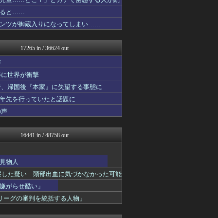
ガンダムブログ（情報戦仕様...
ダイエット速報＠2ちゃんね...
ると……
なんJ PRIDE
ンツが御蔵入りになってしまい……
コリアル
キニ速
ルフレch. - ファイア...
17265 in / 36624 out
ラビット速報
あらまめ2ch
声
Vtuberまとめるよ～ん
姿に世界が衝撃
WorldFootball...
者、帰国後『本家』に失望する事態に
GOSSIP速報
モッコスヌ〜ン
十年先を行っていたと話題に
まどドラまとめ速報 魔法少...
の声
漫画まとめ速報
モンハンまとめ速報【モンハ...
ニュー速VIPブログ(`･...
16441 in / 48758 out
将棋まとめた@２ｃｈ
わんこーる速報！
バズッター速報
見物人
アニメつぶやき速報‼︎
察した疑い 頭部出血に気づかなかった可能
まとめたニュース
やみ速@なんJ西武まとめ
嫌がらせ酷い」
軍事・ミリタリー速報☆彡
リーグの審判を統括する人物」
キムチ速報
デジタルニューススレッド