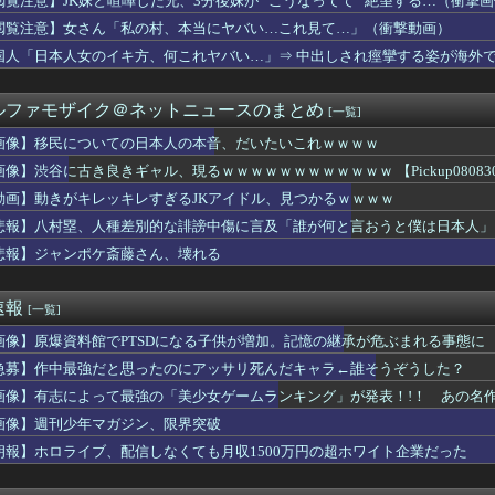
閲覧注意】JK妹と喧嘩した兄、3分後妹が ”こうなってて” 絶望する…（衝撃
参加のシャーガーカップ最終結果
閲覧注意】女さん「私の村、本当にヤバい…これ見て…」（衝撃動画）
豚汁を嫁が勝手に外へ出した。家族全員で何度注意しても、次の冬に...
ングアプリでこんなギャルが来たらどうする？
国人「日本人女のイキ方、何これヤバい…」⇒ 中出しされ痙攣する姿が海外
Tuberさん、美化フィルターが外れてぶっコ抜けｗｗｗｗｗｗ...
20万円以上のPCを買います」←これ
ルファモザイク＠ネットニュースのまとめ
[一覧]
ース海賊団にジンベエはいらない、理由は魚だから。
女が深夜まで仕事するとうになった。毎週土日を空けても月に数回し...
画像】移民についての日本人の本音、だいたいこれｗｗｗｗ
体重を10kg増やすには？
画像】渋谷に古き良きギャル、現るｗｗｗｗｗｗｗｗｗｗｗｗ 【Pickup080830
斗、クリスタルパレスと契約合意
大谷走塁ミス
動画】動きがキレッキレすぎるJKアイドル、見つかるｗｗｗｗ
「ウマ娘」コラボ決定！！！！
悲報】八村塁、人種差別的な誹謗中傷に言及「誰が何と言おうと僕は日本人」
00万儲けたわ このままなら仕事辞めれるかも」→２ヶ月後...
悲報】ジャンポケ斎藤さん、壊れる
にそう。夫はお猫様だから、日に日にやつれていく子猫を見て狼狽し...
ついての日本人の本音、だいたいこれｗｗｗｗ
た瞬間吹いた画像を貼っていくスレｗｗｗｗ
速報
[一覧]
】ところで野球って魔法使うのOKなんやっけ？
資産260兆円が狙われている！ 「被害者の8割がだまされた認識...
画像】原爆資料館でPTSDになる子供が増加。記憶の継承が危ぶまれる事態に
】降幡愛さんがドッキリGPに出演！！！！
急募】作中最強だと思ったのにアッサリ死んだキャラ←誰そうぞうした？
のアイドルVチューバーが可愛いｗｗｗｗｗｗｗｗｗｗ
リシャ】古代からのライバル関係【ポーランドボール】
画像】有志によって最強の「美少女ゲームランキング」が発表！!！ あの名
で抜けるキャラ、74%が一致してしまう・・・
画像】週刊少年マガジン、限界突破
ーン】隣でクチャクチャゴクゴクやられて頭にきてぶん殴ったらスタ...
朗報】ホロライブ、配信しなくても月収1500万円の超ホワイト企業だった
ント壊れた”恐喝か 実際は装着なし 55歳男逮捕「100件...
ジャージｷﾀ━(ﾟ∀ﾟ)━!【乃木坂46】
子グラドル、ドスケベDVDで限界ギリギリ露出wwwwww辰巳...