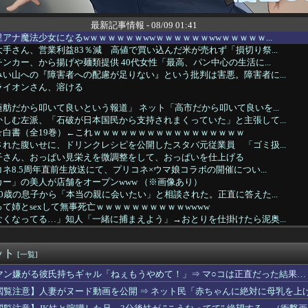
最新記事情報 - 08/09 01:41
アナ魔法少女になるwｗｗｗｗｗｗwwｗｗｗｗｗｗwwｗｗｗｗｗ...
手さん、営業利益83％減 高値で買い込んだ米が売れず「損切り祭...
ンカー、から揚げや麺類提供 40代女性「最高、パン中心の生活に...
い山への『障害者への配慮が足りない』という批判は害悪。障害者に...
ライオンさん、溶ける
舫だから叩いて良いという報道」 ネット「高市だから叩いて良いを...
しむ左派、「石破が日本国民から支持されまくっていた」と主張して...
☆白書（全19巻）←これｗｗｗｗｗｗｗｗｗｗｗｗｗｗｗｗｗ
れた腹いせに、ドリンクレシピを公開したスタバ元従業員 「ゴミ扱...
子さん、おっぱい見栄えを微調整をして、おっぱいを仕上げる
ネ8.5周年直前生放送にて、プリコネ×ウマ娘コラボの開催につい...
ー」の美人が店舗をオープンwww （※画像あり）
0歳の息子から「本当の親に会いたい」と相談された。正直に答えた...
て姉とsexして無事死亡ｗｗｗｗｗｗｗｗｗｗwwww
くなってる…」知人「一緒に捕まえよう」→おとりを仕掛けたら泥奥...
のに学力だけは天才だった。そんな婚約者に対抗心を燃やし続けた私...
cm、貧乳、ボーイッシュなんやが......
ット
動休止の影響か…相葉雅紀のレコメンが9月いっぱいで終了へ
[一覧]
旅団の団長さん、激太りすると全てが台無しになる
マン嫌がる彼氏持ちギャル「ねぇもうやめて！」⇒ マ○コは正直だった結果…
、ブラジャーだけでくつろいでしまうｗｗｗwｗｗｗｗｗｗｗｗ❤
閲覧注意】人妻がヌード動画を公開 ⇒ ネット民「赤ちゃんに絶対に母乳を上
こに勝たないと出られない部屋！？百鬼あやめとの爆笑タイマン勝負...
の野球中継に壮大な縦読みを仕込んでしまうwwwwwww