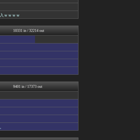
ROMれ！ペンギン(AKB...
あじあニュースちゃんねる
哲学ニュースnwk
入ｗｗｗｗ
ふぇー速
修羅場ライフ速報
女子アナお宝画像速報－5c...
10331 in / 32214 out
大艦巨砲主義！
不思議.net - 5ch...
今日速2ch
わんこーる速報！
ツバメ速報＠ヤクルトスワロ...
子育てちゃんねる
アニゲー速報
おたくみくす 声優まとめ
修羅の華-家庭・生活まとめ
アニはつ -アニメ発信場-
9401 in / 17373 out
まにゅそく 2chまとめニ...
watch＠２ちゃんねる
Zチャンネル＠VIP
mutyunのゲーム+αブ...
ああ言えばForYou
GUNDAM.LOG｜ガン...
凹凸ちゃんねる 発達障害・...
。
なんJ PRIDE
汎用型自作PCまとめ