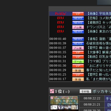
PickUp!
【画像】宇垣美里
ｵﾇﾇﾒ
【悲報】コメ卸大
ｵﾇﾇﾒ
【避難所】キッチ
ｵﾇﾇﾒ
ドワンゴ川上「み
ｵﾇﾇﾒ
【画像】東京の
08/09 01:40
【速報】蓮舫「蓮
08/09 01:39
石破前首相を懐か
08/09 01:37
【驚愕】幽☆遊
08/09 01:35
【大惨事】解雇さ
08/09 01:34
【動画】巨乳女
08/09 01:31
【ウマ娘】プリコ
08/09 01:30
「おにぎりリヤカ
08/09 01:29
養子だと知った1
08/09 01:25
【驚愕】酔っ払っ
08/09 01:17
私「また郵便がな
08/09 01:15
婚約者がDQNな
08/09 01:15
ワイの彼女、165
1 位 (→)
ポッカキ
08/09 01:12
【悲報】嵐の活
08/09 01:12
【悲報】 幻影
08/08 22:22
手
08/09 01:10
【画像】妹さん
08/08 21:21
【
08/09 01:09
【剛腕みこち】み
08/09 01:09
新聞さん、ラテ欄
08/08 20:20