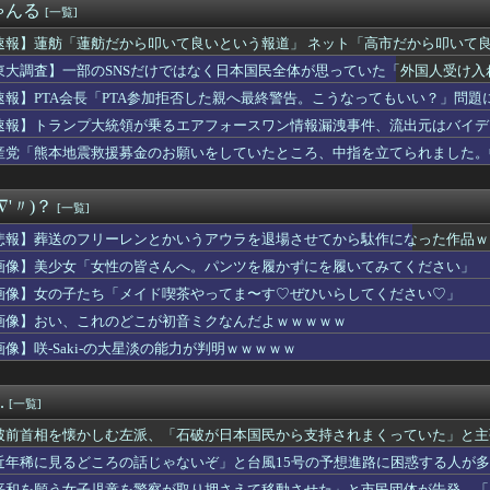
ゃんる
[一覧]
井寺 眞…国際移籍はFIFA規定で出来ないから高校卒業したらド...
茎グラグラ… 「気持ち悪いネット広告」への苦情が急増 [8/...
速報】蓮舫「蓮舫だから叩いて良いという報道」 ネット「高市だから叩いて
良きギャル、現るｗｗｗｗｗｗｗｗｗｗｗｗ 【Pickup08...
東大調査】一部のSNSだけではなく日本国民全体が思っていた「外国人受け入れ反対
を壊してしまい申し訳ない」 間男の婚約者「私は結婚する前でした...
f特集！見てるだけでビリビリくるやつｗｗｗｗ
速報】PTA会長「PTA参加拒否した親へ最終警告。こうなってもいい？」問題
刺し食べた医師、全身麻痺へ…「死んだほうが良かったと思っていた」
速報】トランプ大統領が乗るエアフォースワン情報漏洩事件、流出元はバイデ
グローブで見せた好フィールディングにMLBファン騒然！←「目を...
消す」
産党「熊本地震救援募金のお願いをしていたところ、中指を立てられました。
、暴力団に対する声明を発表
ころでした」
戸柱の金剛力士バッテリーが躍動！相川監督「伊勢が満塁の場面でし...
さん、甲子園で盛大にやらかす
∇'〃)？
[一覧]
の新作グッズ、小松の顔が別人になってしまうｗｗｗｗ
田春奈アナの巨乳が垂れ始めてしまう
悲報】葬送のフリーレンとかいうアウラを退場させてから駄作になった作品ｗ
さん、乳を出さないと息苦しいｗｗｗwｗｗｗｗｗｗｗｗ❤
画像】美少女「女性の皆さんへ。パンツを履かずにを履いてみてください」
メイドインアビスまじか、カリオペすげえな
さん2人組をクビにしてええんか？
画像】女の子たち「メイド喫茶やってま〜す♡ぜひいらしてください♡」
ころの話じゃないぞ」と台風15号の予想進路に困惑する人が多数、...
画像】おい、これのどこが初音ミクなんだよｗｗｗｗｗ
ョウ ～ひまわりのサーカス団～』6話感想 本当のサーカスとは…
画像】咲-Saki-の大星淡の能力が判明ｗｗｗｗｗ
多額の寄付していた。知人「誰にも知られなくてもいい、と公表して...
依存症、もう限界ｗｗ⇒！！
ーン」←思い浮かべたもの
.
[一覧]
手の若君、2期放映中なのに全く話題にならない
インって結局どれなの？
破前首相を懐かしむ左派、「石破が日本国民から支持されまくっていた」と主
いパンツを履いたOLさん、露出してフェロモンを垂れ流しｗｗｗｗ...
近年稀に見るどころの話じゃないぞ」と台風15号の予想進路に困惑する人が
ク、原付、電車、バスの利用を禁止され15年物のママチャリで毎日...
……
平和を願う女子児童を警察が取り押さえて移動させた」と市民団体が告発、「