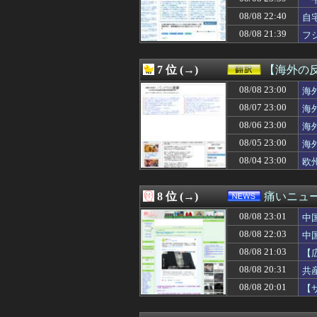
08/09 00:32
【ガンダムＷ】
出
08/09 00:32
【悲報】ワイが
08/08 22:40
自
08/09 00:31
【訃報】Xの青
08/08 21:39
フ
08/09 00:31
韓国人「数日間
08/09 00:30
【悲報】ワイの家
08/09 00:30
【FE風花雪月
7 位 (→)
【海外の
08/09 00:30
【悲報】靖国神
08/09 00:30
08/08 23:00
左ハンドル車の
海
08/09 00:30
【にじ甲2026
08/07 23:00
海
08/09 00:30
◆Ｊ１◆1節 柏
08/06 23:00
海
08/09 00:30
【朗報】小4女
08/09 00:30
【共産党】募金
08/05 23:00
海
08/09 00:29
【まどマギ】廻
08/04 23:00
欧
08/09 00:29
【募】カナン様
08/09 00:27
【モンハンワイル
08/09 00:27
………………コ
8 位 (→)
痛いニュース
08/09 00:26
【JT杯】斎藤慎
08/08 23:01
08/09 00:25
【画像】120キ
中
08/09 00:25
【驚愕】風俗嬢「
08/08 22:03
中
08/09 00:24
逃げ上手の若君 
08/08 21:03
【
08/09 00:24
パさん「石破さん
性
08/09 00:23
野田昇吾、初の
08/08 20:31
共
08/09 00:20
韓国調査船が竹島
08/08 20:01
【
08/09 00:20
韓国で船積みの
08/09 00:20
【衝撃】美少女の