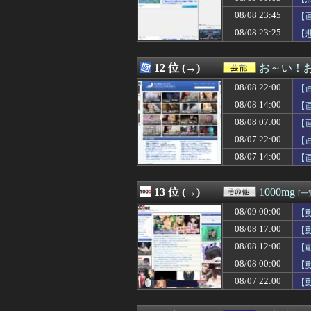
08/09 00:07
【朗報】AKB4
08/08 23:45
08/09 00:07
岸田文雄「日米の
【
08/09 00:07
【徹底議論】漫
08/08 23:25
【
08/09 00:06
ワイの彼女が衝
08/09 00:06
義弟嫁が「ダサい
08/09 00:05
【画像】セクシー
12 位 (→)
お～い！
08/09 00:05
もしも日本全土が
08/08 22:00
【
08/09 00:05
【画像】アスリ
08/09 00:05
【緊急】55歳
08/08 14:00
【
08/09 00:05
【悲報】甲子園
08/08 07:00
【
08/09 00:05
【セ順位】虎兎====
08/07 22:00
08/09 00:05
今日から業務報告
【
08/09 00:05
【画像】原爆資料
08/07 14:00
【
08/09 00:04
【朗報】花澤香菜
08/09 00:03
友人A子に「彼氏
08/09 00:03
【朗報】るろう
13 位 (→)
1000mg
[一
08/09 00:03
【朗報】メンヘ
08/09 00:00
【
08/09 00:03
【朗報】『8番
08/09 00:03
【悲報】瀬戸環奈
08/08 17:00
【
08/09 00:02
ガキ「世界を救
08/08 12:00
【
08/09 00:02
『黄泉のツガイ』
08/08 00:00
【
08/09 00:02
なんでロボット
08/09 00:01
『ヒツジのいら
08/07 22:00
【
08/09 00:01
及川光博さん（5
08/09 00:01
【悲報】”サ終