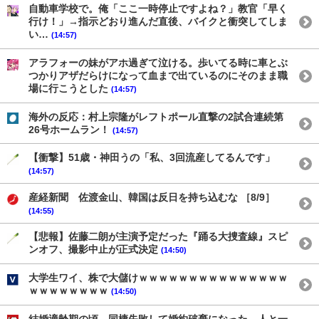
自動車学校で。俺「ここ一時停止ですよね？」教官「早く
行け！」→指示どおり進んだ直後、バイクと衝突してしま
い…
(14:57)
アラフォーの妹がアホ過ぎて泣ける。歩いてる時に車とぶ
つかりアザだらけになって血まで出ているのにそのまま職
場に行こうとした
(14:57)
海外の反応：村上宗隆がレフトポール直撃の2試合連続第
26号ホームラン！
(14:57)
【衝撃】51歳・神田うの「私、3回流産してるんです」
(14:57)
産経新聞 佐渡金山、韓国は反日を持ち込むな ［8/9］
(14:55)
【悲報】佐藤二朗が主演予定だった『踊る大捜査線』スピ
ンオフ、撮影中止が正式決定
(14:50)
大学生ワイ、株で大儲けｗｗｗｗｗｗｗｗｗｗｗｗｗｗｗ
ｗｗｗｗｗｗｗｗ
(14:50)
結婚適齢期の頃、同棲失敗して婚約破棄になった。人と一