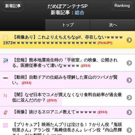
だめぽアンテナSP
Ranking
新着記事
新着記事：
総合
トップ
次へ
【画像あり】これよりえちえちなgif、存在しないｗｗｗｗ
ｗｗｗｗｗｗｗｗｗｗｗｗｗｗｗｗｗｗｗｗ
(PickUP!)
【悲報】熊本地震発生時の「手術室」の映像、公開され
る。医療従事者って凄いなｗｗｗｗ
(ｵﾇﾇﾒ)
【動画】自動ドアの仕組みを理解した富山のツバメが賢
い。
(ｵﾇﾇﾒ)
【闇】なぜ日本でコメが買えなくなり食料自給率が過去最
低に並んだのか？
(ｵﾇﾇﾒ)
【画像】抜けるヱロアニメ教えてｗｗｗｗｗ
(ｵﾇﾇﾒ)
【プリキュア】映画たんプリは泣ける！？かりん役『鬼頭
明里さん』アラン役『島﨑信長さん』レイン役『内山昂輝