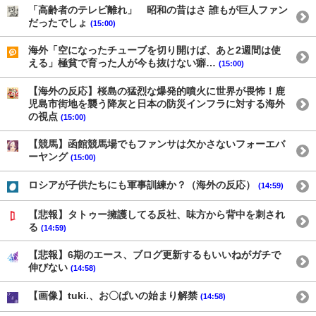
「高齢者のテレビ離れ」 昭和の昔はさ 誰もが巨人ファン
だったでしょ
(15:00)
海外「空になったチューブを切り開けば、あと2週間は使
える」極貧で育った人が今も抜けない癖…
(15:00)
【海外の反応】桜島の猛烈な爆発的噴火に世界が畏怖！鹿
児島市街地を襲う降灰と日本の防災インフラに対する海外
の視点
(15:00)
【競馬】函館競馬場でもファンサは欠かさないフォーエバ
ーヤング
(15:00)
ロシアが子供たちにも軍事訓練か？（海外の反応）
(14:59)
【悲報】タトゥー擁護してる反社、味方から背中を刺され
る
(14:59)
【悲報】6期のエース、ブログ更新するもいいねがガチで
伸びない
(14:58)
【画像】tuki.、お〇ぱいの始まり解禁
(14:58)