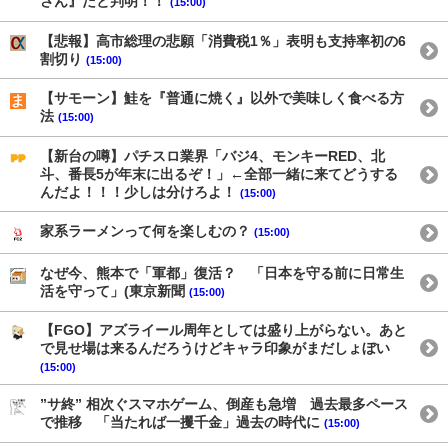
さん』だと判明！！
(15:00)
【悲報】高市総理の悲願「消費税1％」表明も支持率初の6
割切り
(15:00)
【サモーン】鮭を『普通に焼く』以外で美味しく食べる方
法
(15:00)
【新台の噂】パチスロ業界「バジ4、モンキーRED、北
斗、番長5が年末に出るぞ！」←全部一緒に来てどうする
んだよ！！！少しは分けろよ！
(15:00)
家系ラーメンって何を楽しむの？
(15:00)
なぜ今、熊本で「軍都」復活？ 「日本を守る前に日常生
活を守って」(東京新聞
(15:00)
【FGO】アズライール周年としては盛り上がらない。あと
で見せ場は来るんだろうけどキャラ印象がまだしょぼい
(15:00)
”サ終” 相次ぐスマホゲーム、倒産も急増 過去最多ペース
で推移 「当たれば一攫千金」過去の時代に
(15:00)