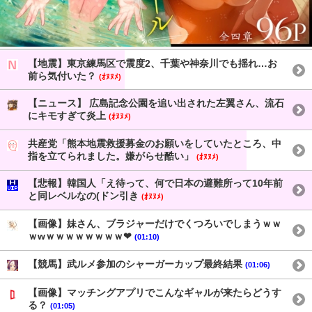
【地震】東京練馬区で震度2、千葉や神奈川でも揺れ…お
前ら気付いた？
(ｵﾇﾇﾒ)
【ニュース】 広島記念公園を追い出された左翼さん、流石
にキモすぎて炎上
(ｵﾇﾇﾒ)
共産党「熊本地震救援募金のお願いをしていたところ、中
指を立てられました。嫌がらせ酷い」
(ｵﾇﾇﾒ)
【悲報】韓国人「え待って、何で日本の避難所って10年前
と同レベルなの(ドン引き
(ｵﾇﾇﾒ)
【画像】妹さん、ブラジャーだけでくつろいでしまうｗｗ
ｗwｗｗｗｗｗｗｗｗ❤
(01:10)
【競馬】武ルメ参加のシャーガーカップ最終結果
(01:06)
【画像】マッチングアプリでこんなギャルが来たらどうす
る？
(01:05)