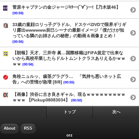
菅原キャプテンの金ジャージｷﾀ━(ﾟ∀ﾟ)━!【乃木坂46】
(00:59)
33歳の童顔ロリっ子グラドル、ドスケベDVDで限界ギリギ
リ露出wwwwww辰巳シーナの最新イメージ「僕だけが知
っている隣のお姉さんの秘密」の動画＆画像まとめ！
(00:56)
【朗報】天才、三井寺 眞…国際移籍はFIFA規定で出来な
いから高校卒業したらドルトムントクラスありえるかｗｗ
ｗｗ
(00:56)
角栓ニュルッ、歯茎グラグラ… 「気持ち悪いネット広
告」への苦情が急増 [8/8]
(00:55)
【画像】渋谷に古き良きギャル、現るｗｗｗｗｗｗｗｗｗ
ｗｗｗ 【Pickup08083034】
(00:50)
トップ
次へ
About
RSS
orz