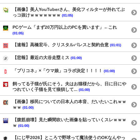
【画像】美人YouTuberさん、美化フィルターが外れてぶ
っコ抜けｗｗｗｗｗｗｗ
(01:05)
PCゲーム「まず20万円以上のPCを買います」←これ
(01:05)
【速報】高橋宏斗、クリスタルパレスと契約合意
(01:01)
【悲報】最近の大谷走塁ミス
(01:00)
「プリコネ」×「ウマ娘」コラボ決定！！！！
(01:00)
飼ってる子猫が氏にそう。夫はお猫様だから、日に日にや
つれていく子猫を見て狼狽して...
(01:00)
【画像】移民についての日本人の本音、だいたいこれｗｗ
ｗｗ
(01:00)
【腹筋崩壊】見た瞬間吹いた画像を貼っていくスレｗｗｗ
ｗ
(01:00)
【にじ甲2026】ところで野球って魔法使うのOKなんやっ