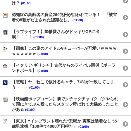
け？
(01:00)
認知症の高齢者の資産260兆円が狙われている！ 「被害
者の8割がだまされた認識なし」
(01:00)
【ラブライブ！】降幡愛さんがドッキリGPに出
演！！！！
(01:00)
【画像】この兎のアイドルVチューバーが可愛いｗｗｗｗ
ｗｗｗｗｗｗ
(01:00)
【イタリア-ギリシャ】古代からのライバル関係【ポーラ
ンドボール】
(01:00)
【悲報】ヤニねこで抜けるキャラ、74%が一致してしま
う・・・
(01:00)
【映画館ポップコーン】隣でクチャクチャゴクゴクやられ
て頭にきてぶん殴ったらスタッフ呼ばれて大揉めしたこと
がある
(01:00)
【東京】“インプラント壊れた”恐喝か 実際は装着なし 55
歳男逮捕「100件で4000万円得た」
(01:00)