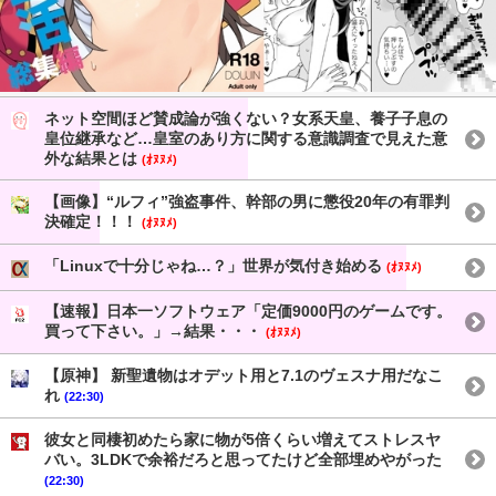
ネット空間ほど賛成論が強くない？女系天皇、養子子息の
皇位継承など…皇室のあり方に関する意識調査で見えた意
外な結果とは
(ｵﾇﾇﾒ)
【画像】“ルフィ”強盗事件、幹部の男に懲役20年の有罪判
決確定！！！
(ｵﾇﾇﾒ)
「Linuxで十分じゃね…？」世界が気付き始める
(ｵﾇﾇﾒ)
【速報】日本一ソフトウェア「定価9000円のゲームです。
買って下さい。」→結果・・・
(ｵﾇﾇﾒ)
【原神】 新聖遺物はオデット用と7.1のヴェスナ用だなこ
れ
(22:30)
彼女と同棲初めたら家に物が5倍くらい増えてストレスヤ
バい。3LDKで余裕だろと思ってたけど全部埋めやがった
(22:30)