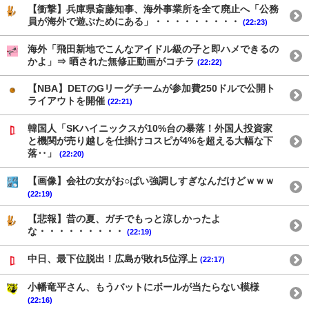
【衝撃】兵庫県斎藤知事、海外事業所を全て廃止へ「公務
員が海外で遊ぶためにある」・・・・・・・・・
(22:23)
海外「飛田新地でこんなアイドル級の子と即ハメできるの
かよ」⇒ 晒された無修正動画がコチラ
(22:22)
【NBA】DETのGリーグチームが参加費250ドルで公開ト
ライアウトを開催
(22:21)
韓国人「SKハイニックスが10%台の暴落！外国人投資家
と機関が売り越しを仕掛けコスピが4%を超える大幅な下
落‥」
(22:20)
【画像】会社の女がお○ぱい強調しすぎなんだけどｗｗｗ
(22:19)
【悲報】昔の夏、ガチでもっと涼しかったよ
な・・・・・・・・・
(22:19)
中日、最下位脱出！広島が敗れ5位浮上
(22:17)
小幡竜平さん、もうバットにボールが当たらない模様
(22:16)