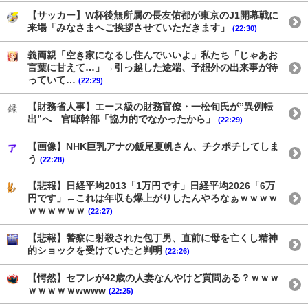
【サッカー】W杯後無所属の長友佑都が東京のJ1開幕戦に
来場「みなさまへご挨拶させていただきます」
(22:30)
義両親「空き家になるし住んでいいよ」私たち「じゃあお
言葉に甘えて…」→引っ越した途端、予想外の出来事が待
っていて…
(22:29)
【財務省人事】エース級の財務官僚・一松旬氏が”異例転
出”へ 官邸幹部「協力的でなかったから」
(22:29)
【画像】NHK巨乳アナの飯尾夏帆さん、チクポチしてしま
う
(22:28)
【悲報】日経平均2013「1万円です」日経平均2026「6万
円です」←これは年収も爆上がりしたんやろなぁｗｗｗｗ
ｗｗｗｗｗｗ
(22:27)
【悲報】警察に射殺された包丁男、直前に母を亡くし精神
的ショックを受けていたと判明
(22:26)
【愕然】セフレが42歳の人妻なんやけど質問ある？ｗｗｗ
ｗｗｗｗｗwwww
(22:25)