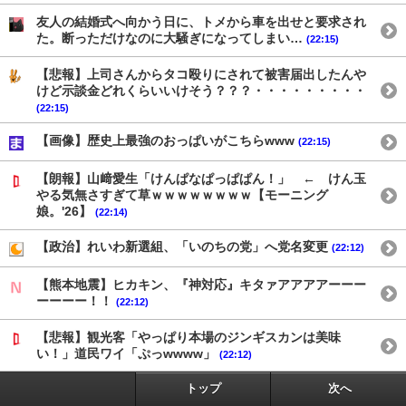
友人の結婚式へ向かう日に、トメから車を出せと要求され
た。断っただけなのに大騒ぎになってしまい…
(22:15)
【悲報】上司さんからタコ殴りにされて被害届出したんや
けど示談金どれくらいいけそう？？？・・・・・・・・・
(22:15)
【画像】歴史上最強のおっぱいがこちらwww
(22:15)
【朗報】山﨑愛生「けんぱなぱっぱぱん！」 ← けん玉
やる気無さすぎて草ｗｗｗｗｗｗｗｗ【モーニング
娘。'26】
(22:14)
【政治】れいわ新選組、「いのちの党」へ党名変更
(22:12)
【熊本地震】ヒカキン、『神対応』キタァアアアアーーー
ーーーー！！
(22:12)
【悲報】観光客「やっぱり本場のジンギスカンは美味
い！」道民ワイ「ぷっwwww」
(22:12)
トップ
次へ