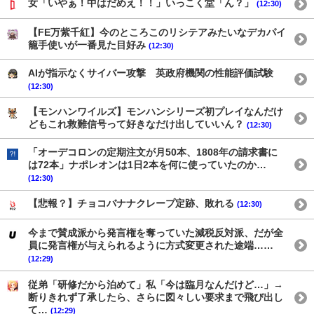
女「いやぁ！中はだめえ！！」いっこく堂「ん？」
(12:30)
【FE万紫千紅】今のところこのリシテアみたいなデカパイ
籠手使いが一番見た目好み
(12:30)
AIが指示なくサイバー攻撃 英政府機関の性能評価試験
(12:30)
【モンハンワイルズ】モンハンシリーズ初プレイなんだけ
どもこれ救難信号って好きなだけ出していいん？
(12:30)
「オーデコロンの定期注文が月50本、1808年の請求書に
は72本」ナポレオンは1日2本を何に使っていたのか…
(12:30)
【悲報？】チョコバナナクレープ定跡、敗れる
(12:30)
今まで賛成派から発言権を奪っていた減税反対派、だが全
員に発言権が与えられるように方式変更された途端……
(12:29)
従弟「研修だから泊めて」私「今は臨月なんだけど…」→
断りきれず了承したら、さらに図々しい要求まで飛び出し
て…
(12:29)