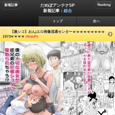
だめぽアンテナSP
Ranking
新着記事
新着記事：
総合
トップ
次へ
【激シコ】おんjエロ画像流通センターｗｗｗｗｗｗｗｗｗ
ｗｗｗｗ
(PickUP!)