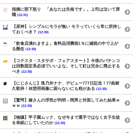
指摘に部下怒り 「あなたは失格です」。上司は泣いて辞
職
(12:31)
【原神】シンプルにモラが無い モラっていくら常に所持し
ておくべき？
(12:30)
「飲食店潰れますよ」食料品消費税1％に減税の中で上が
る懸念
(12:30)
【コテスタ・スタサポ・フェアスタート】今後のパチンコ
は回数固定系必須でいいよな。そして釘は完全に廃止する
べき
(12:30)
【にじさんじ】珠乃井ナナ、デビュー777日記念！77曲耐
久歌枠！休憩用画像に困らないにも程がある
(12:30)
【驚愕】嫁さんの浮気が判明→間男と対面してみた結果ｗ
ｗｗ
(12:30)
【物議】甲子園ムック、なぜ今まで選手ではなく女子生徒
を表紙にしていたのか
(12:30)