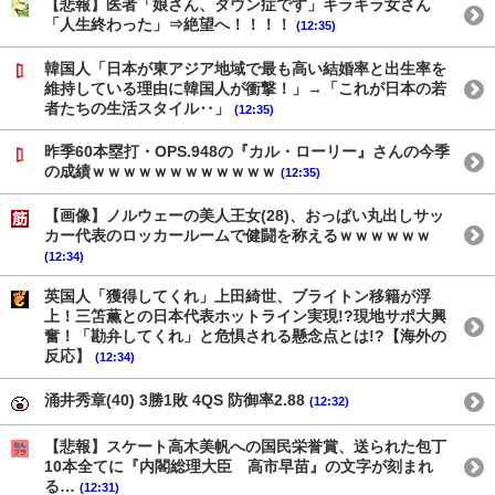
【悲報】医者「娘さん、ダウン症です」キラキラ女さん
「人生終わった」⇒絶望へ！！！！
(12:35)
韓国人「日本が東アジア地域で最も高い結婚率と出生率を
維持している理由に韓国人が衝撃！」→「これが日本の若
者たちの生活スタイル‥」
(12:35)
昨季60本塁打・OPS.948の『カル・ローリー』さんの今季
の成績ｗｗｗｗｗｗｗｗｗｗｗｗ
(12:35)
【画像】ノルウェーの美人王女(28)、おっぱい丸出しサッ
カー代表のロッカールームで健闘を称えるｗｗｗｗｗｗ
(12:34)
英国人「獲得してくれ」上田綺世、ブライトン移籍が浮
上！三笘薫との日本代表ホットライン実現!?現地サポ大興
奮！「勘弁してくれ」と危惧される懸念点とは!?【海外の
反応】
(12:34)
涌井秀章(40) 3勝1敗 4QS 防御率2.88
(12:32)
【悲報】スケート高木美帆への国民栄誉賞、送られた包丁
10本全てに『内閣総理大臣 高市早苗』の文字が刻まれ
る…
(12:31)