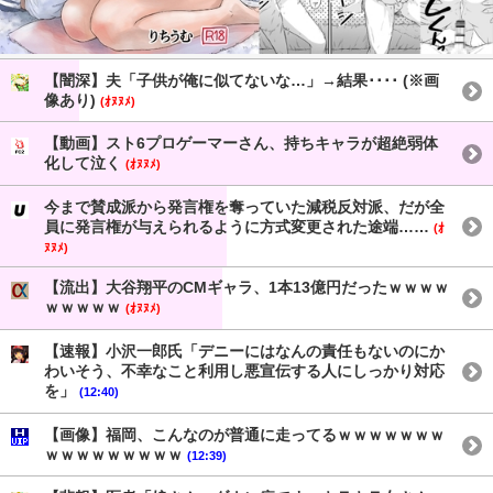
【闇深】夫「子供が俺に似てないな…」→結果････ (※画
像あり)
(ｵﾇﾇﾒ)
【動画】スト6プロゲーマーさん、持ちキャラが超絶弱体
化して泣く
(ｵﾇﾇﾒ)
今まで賛成派から発言権を奪っていた減税反対派、だが全
員に発言権が与えられるように方式変更された途端……
(ｵ
ﾇﾇﾒ)
【流出】大谷翔平のCMギャラ、1本13億円だったｗｗｗｗ
ｗｗｗｗｗ
(ｵﾇﾇﾒ)
【速報】小沢一郎氏「デニーにはなんの責任もないのにか
わいそう、不幸なこと利用し悪宣伝する人にしっかり対応
を」
(12:40)
【画像】福岡、こんなのが普通に走ってるｗｗｗｗｗｗｗ
ｗｗｗｗｗｗｗｗｗ
(12:39)