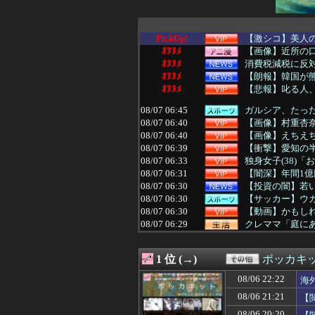
PickUp!
【激シコ】美人
ｵﾇﾇﾒ
【画像】近所の口
ｵﾇﾇﾒ
消費税減税に反対
ｵﾇﾇﾒ
【朗報】韓国が熊
ｵﾇﾇﾒ
【悲報】叱る人、
08/07 06:45
ガルシア、たっ
08/07 06:40
【画像】村重杏奈さ
08/07 06:40
【画像】えちえち
08/07 06:39
【衝撃】愛知の
08/07 06:33
独身女子(38)「
08/07 06:31
【闇深】年間1
08/07 06:30
【投資の闇】若
08/07 06:30
【サッカー】ウガ
08/07 06:30
【動画】かもし
08/07 06:29
クレママ「庭にあ
08/07 06:27
【画像】松本人
08/07 06:25
【悲報】パパ活で
1 位 (→)
ポッカキ
08/07 06:24
店員さんにタメ
08/07 06:22
シングルファー
08/06 22:22
海
08/07 06:21
アルゼンチンの
08/06 21:21
【
08/07 06:20
【朗報動画】舞台
08/07 06:18
【朗報】幽遊白
08/06 20:20