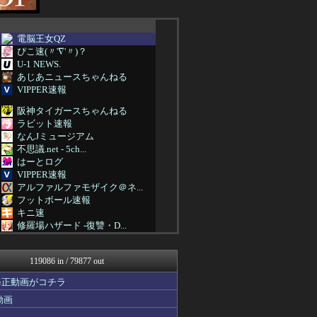
電脳王女QZ
ぴこ速(〃'∇'〃)？
U-1 NEWS.
あじあニュースちゃんねる
VIPPER速報
阪神タイガースちゃんねる
ラビット速報
なんJミュージアム
不思議.net - 5ch...
はーとログ
VIPPER速報
アルファルファモザイク＠ネ...
フットボール速報
キニ速
修羅場ハザード -復讐・D...
ぶる速-VIP
バズッター速報
119086 in / 79877 out
まとめたニュース
はーとログ
修正動画がコチラ
Samurai GOAL
動画
アルファルファモザイク＠ネ...
アニはつ -アニメ発信場-