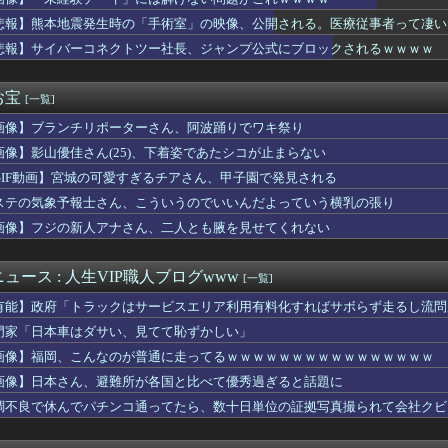
じゃね…？」世界が気付き始める Linuxの市場シェアが初め...
じゃね…？」世界が気付き始める Linuxの市場シェアが初め...
悲報】熊本地震発生時の「手術室」の映像、公開される。医療従事者って凄い
円ガム食べた結果ｗｗｗｗｗｗｗｗｗｗｗｗｗｗｗｗ
悲報】サイバーコネクトツー社長、ジャンプ公式にブロックされるｗｗｗｗ
ッテリーが膨らんで画面が剥がれてきたんやが
る夫へ」を語ろう
位置の勘違いっぷりがすごい」と報ステ大越キャスターの台詞に視聴...
お宝
[一覧]
加さんお胸が過ぎるｗｗｗｗｗｗｗ
画像】ブランチリポーターさん、阿波踊りでワキ祭り
でいい？」 夫「いいよー」 妻「"で"いい……？」ﾋﾟｸｯ
察、大韓サッカー協会を家宅捜索 代表監督選考巡り
画像】影山優佳さん(25)、下着姿であたシコが止まらない
いのに全然動かない嫁…おれの我慢が限界に達した理由ｗｗｗｗ
GIF動画】宮城の可愛すぎるチアさん、甲子園で発見される
イッた後に嬢の耳元で「好き」って囁く瞬間ｗｗｗｗｗｗｗｗwww...
ってワイが全額払ったら「今度は私が払うから！」って
ステの気象予報士さん、こういうのでいいんだよっていう横乳の張り
出すコスメ
画像】フジの新人アナさん、二人とも腋を見せてくれない
ん、大勢の若いファンに囲まれてご満悦wwwwwwwwwwww...
国に臨検された場合は「台湾軍が対応」と台湾軍トップ！
落も3位が射程圏内。新井監督「特別な日の試合だったので負けて悔...
ュース : 人生VIP職人ブログwww
[一覧]
し上半身ヤバすぎだってwwwwwww
有能】政府「トラックはサービスエリア利用有料化すればサボらず走るし流問
子供を妊娠したんだ…」父「！？実は俺と母さんも兄妹なんだ」ぼく...
らく、ガチでブチギレてしまう！！！！！！
門家「日本車はダサい、見てて恥ずかしい」
ンが狙うGK鈴木彩艶。3300万ユーロ（約59億7000万円...
画像】福岡、こんなのが普通に走ってるｗｗｗｗｗｗｗｗｗｗｗｗｗｗｗｗ
出た仙台育英の野球部JKマネージャー、ガチで可愛いぞ
画像】日本さん、避難所が各国と比べて優秀過ぎると話題に
(おなつ)「演技中に惚れてしまった俳優がいる」
気、うつ病になった俺と子供に迫る危機…その理由がコレｗｗｗ
調不良で休んでパチンコ通ってたら、数十日単位の証拠写真撮られて会社クビ
神駅と薬院駅の駅構内で不審な音声（下ネタ）が流れる 第三者が不...
実際にプレイしたらわかるけどライザは友達って感じで性的な目では...