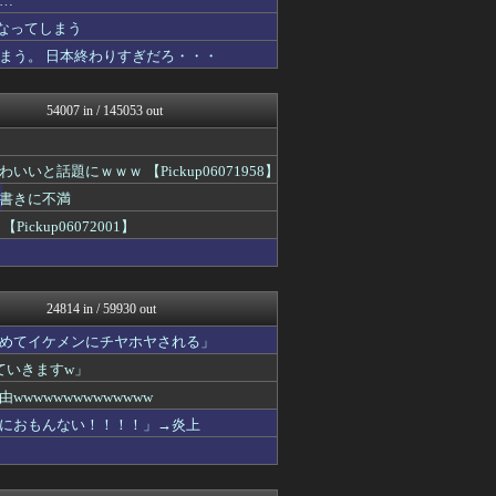
…
アナ速‐女子アナ画像速報
なってしまう
AKB48タイムズ（AKB...
まう。 日本終わりすぎだろ・・・
鬼女の宅配便 - 修羅場・...
まとめCUP
NEWSまとめもりー｜2c...
54007 in / 145053 out
浮気ちゃんねる
ゴールデンタイムズ
mashlife通信
話題にｗｗｗ 【Pickup06071958】
まとめ芸能＠美女画像まとめ...
気団まとめ-噫無情-｜嫁・...
書きに不満
トレンドの通り道
up06072001】
ぶる速-VIP
かせまと！
おうち速報
あじあニュースちゃんねる
24814 in / 59930 out
修羅場ライフ速報
不思議.net - 5ch...
めてイケメンにチヤホヤされる」
女子アナお宝画像速報－5c...
ていきますw」
わんこーる速報！
子育てちゃんねる
wwwwwwwwwwww
カンダタ速報
におもんない！！！！」→炎上
【サッカー まとめ】サカラ...
いたしん！
PCパーツまとめ
VIPPER速報