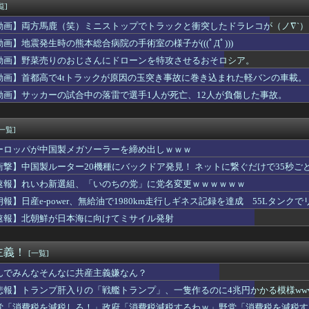
、撮られるｗｗｗｗｗｗｗｗｗｗ
覧]
プロ野球選手※多村仁志禁止
動画】両方馬鹿（笑）ミニストップでトラックと衝突したドラレコが（ノ∇`）
ーぱみゅぱみゅ 本名をさらりと告白
こ盛りにしてるのはまあ見かけるが持ち帰りはなしでしょう、、、
動画】地震発生時の熊本総合病院の手術室の様子が(((ﾟДﾟ)))
く、フる側の曲
動画】野菜売りのおじさんにドローンを特攻させるおそロシア。
デ女優さん、番組の企画でハッスルしすぎてしまうｗｗｗｗｗｗ
動画】首都高で4tトラックが原因の玉突き事故に巻き込まれた軽バンの車載。
んのJK姿😍ｗｗ😍ｗ😍ｗｗｗ😍ｗｗｗｗｗｗ
倉優香さん、水着グラビア復帰してシコらせにくるｗ
動画】サッカーの試合中の落雷で選手1人が死亡、12人が負傷した事故。
コネクトツーの松山氏、JUMP公式にブロックされるｗｗｗｗｗｗ...
The Binding of Isaac」「ダークソウル...
[一覧]
ーロッパが中国製メガソーラーを締め出しｗｗｗ
衝撃】中国製ルーター20機種にバックドア発見！ ネットに繋ぐだけで35秒ご
速報】れいわ新選組、「いのちの党」に党名変更ｗｗｗｗｗｗ
朗報】日産e-power、無給油で1980km走行しギネス記録を達成 55Lタンクでリ
速報】北朝鮮が日本海に向けてミサイル発射
主義！
[一覧]
んでみんなそんなに共産主義嫌なん？
悲報】トランプ肝入りの「戦艦トランプ」、一隻作るのに4兆円かかる模様www
党「消費税を減税しろ！」政府「消費税減税するわｗ」野党「消費税を減税す