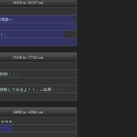
トレンドの通り道
16319 in / 61557 out
女子アナお宝画像速報－5c...
げぇ速
いたしん！
場増築へ
watch＠２ちゃんねる
Zチャンネル＠VIP
ハロン棒ch
！」
ウマ娘まとめ速報うまろぐ
アルファルファモザイク＠ネ...
ほんわかMkⅡ
オレ的ゲーム速報＠刃
15356 in / 77323 out
ラビット速報
アイドル・女子アナ★吟じま...
VIPPER速報
判明・・・
キニ速
【2ch】ニュー速クオリテ...
常識的に考えた
体験してみるよ！！」←結果・・・
コンテンツ・声優 | ラブ...
みそパンNEWS
アナきゃぷ速報
韓国ニュース反応まとめ
14092 in / 42661 out
モッコスヌ〜ン
ｗｗｗｗ
国難にあってもの申す！！
気団まとめ-噫無情-｜嫁・...
アルファルファモザイク＠ネ...