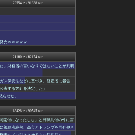
22554 in / 91838 out
ウマ娘まとめ速報うまろぐ
ジャンプ速報
FGOまとめ速報
ヒーローNEWS
スターライト速報 -遊戯王...
ゲーム実況者速報＠YouT...
日刊やきう速報
発売ｗｗｗｗｗ
ぴこ速(〃'∇'〃)？
乃木通 乃木坂46櫻坂46...
キニ速
21180 in / 82174 out
アルファルファモザイク＠ネ...
ああ言えばForYou
た」財務省の言いなりではないことが判明
かぞくちゃんねる
みそパンNEWS
ガス保安法などに基づき、経産省に報告
ファイターズ王国＠日ハムま...
コンテンツ・声優 | ラブ...
公表する方針を決定した」
乃木坂46まとめ 乃木りん...
怒らせた」
国難にあってもの申す！！
U-1 NEWS.
アルファルファモザイク＠ネ...
18428 in / 90545 out
ラビット速報
思考ちゃんねる
同開催になったしな」と日韓共催の件に言
気団まとめ-噫無情-｜嫁・...
に視聴者絶句、高市とトランプを同列視さ
V速ニュップ
権者をドン引きさせるよな屁理屈を……