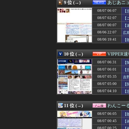
08/07 05:09
【頑張てnoel
9 位 (→)
あじあニ
08/07 05:05
【動画】えちえち
08/07 06:07
08/07 05:05
脱衣麻雀でしか
【
08/07 05:03
元ＮＨＫ中川安
08/07 02:07
【
08/07 05:03
【悲報】韓国サッ
08/07 00:07
【
08/07 05:03
【動画】女子ビー
08/07 05:03
【日曜中京10R
08/06 22:07
広
08/07 05:01
【ウマ娘】暑い
08/06 19:41
【
08/07 05:00
【悲報】内田り
08/07 05:00
【Apple】Ma
08/07 05:00
熊本県内で◯◯
10 位 (→)
VIPPER
08/07 05:00
ギリギリやれる
08/07 06:31
【
08/07 05:00
アイナ・ジ・エ
08/07 05:00
【閲覧注意】メキ
08/07 06:01
【
08/07 05:00
【悲報】男性の産後
08/07 05:35
吉
08/07 05:00
意識高い系「イ
08/07 05:00
08/07 05:00
【電池】リチウム
【
08/07 05:00
【ラブライブ！】
08/07 04:10
【
08/07 05:00
【福岡】3年間で
08/07 05:00
田﨑さくらアナ
08/07 05:00
韓国人「雨の中
11 位 (→)
わんこー
08/07 05:00
【がん原因】1位
08/07 06:05
【
08/07 04:55
「投資不適格にな
08/07 04:50
【困惑】彼氏と
08/07 00:45
【
08/07 04:50
【公開処刑】姉、規
08/07 00:25
【