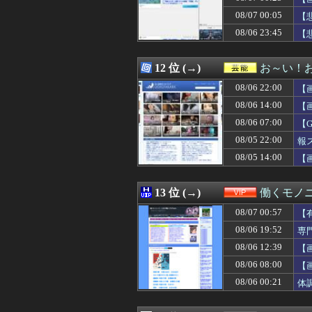
08/07 04:45
「Linuxで十分
08/07 00:05
08/07 04:45
「Linuxで十分
【
08/07 04:44
20年振りに10
08/06 23:45
【
08/07 04:41
タブレットのバ
08/07 04:39
ドラマ「親愛な
08/07 04:39
「マスコミの立ち
12 位 (→)
お～い！
08/07 04:39
【画像】二瓶有
08/06 22:00
【
08/07 04:33
妻「今日そうめん
08/07 04:30
◆悲報◆韓国警
08/06 14:00
【
08/07 04:30
【悲痛】体デカ
08/06 07:00
【
08/07 04:25
【悲報】ソープで
08/05 22:00
08/07 04:22
女とサシ飲み行
報
08/07 04:19
青春時代を思い
08/05 14:00
【
08/07 04:19
【画像】松本人志さ
08/07 04:19
日本の商船が中
08/07 04:19
カープ、最下位転
13 位 (→)
働くモノニ
08/07 04:18
綾瀬はるかの丸出
08/07 00:57
【
08/07 04:15
ぼく「妹がぼくの
08/07 04:12
【悲報】立川志
08/06 19:52
専
08/07 04:10
パリ・サンジェルマ
08/06 12:39
【
08/07 04:10
【画像】NHKに
08/06 08:00
【
08/07 04:10
【悲報】加藤小夏
08/07 04:10
【悲報】妻の浮
08/06 00:21
体
08/07 04:09
【福岡】西鉄、天
08/07 04:05
【画像】オタク「