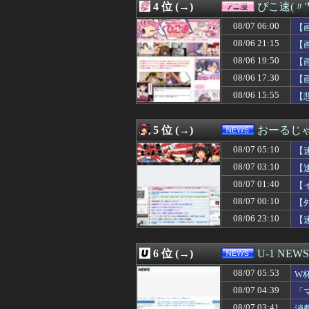
4 位 (→)
ぴこ速(〃'
08/07 06:01
【ウマ娘】あの
08/07 06:00
覇権漫画ワンピー
08/07 06:00
【
08/07 06:00
【FGO】チャイナド
08/06 21:15
【
08/07 06:00
【ウルトラマン
08/06 19:50
08/07 06:00
【遊戯王情報】
【
08/07 06:00
ミノルのRUST
08/06 17:30
【
08/07 06:00
昨季60本塁打・
08/06 15:55
【
08/07 06:00
【画像】女の子
08/07 06:00
小坂菜緒の最新
08/07 06:00
ワイの職場の後
5 位 (→)
おーるじ
08/07 06:00
【悲報】ワンピー
08/07 06:00
ストーリーをク
08/07 05:10
【
08/07 06:00
長男嫁が「お姉ち
08/07 03:10
【
08/07 06:00
【会社】川上産
08/07 01:40
08/07 06:00
【日本ハム】堀
【
08/07 06:00
【ラブライブ！】
08/07 00:10
【
08/07 05:58
佐久間宣行『（
08/06 23:10
【
08/07 05:55
中国人22人がタ
08/07 05:53
W杯アジア予選等
08/07 05:50
【画像】海外女コ
6 位 (→)
U-1 NEWS
08/07 05:50
【動画】手術中
08/07 05:50
高級豆腐ワイ「15
08/07 05:53
W
08/07 05:50
【ドン引き】嫁
及
08/07 04:39
「
08/07 05:45
高級豆腐ワイ「15
せ
08/07 03:41
消