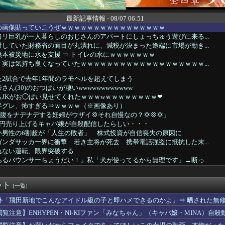
最新記事情報 - 08/07 06:51
の画像貼っていこうぜｗｗｗｗｗｗｗｗｗｗｗｗｗｗｗｗ
リ巨乳が一人暮らしのおじさんのアパートにしょっちゅう遊びに来る...
していた財務省の面目が丸潰れに、減税が決まった途端に市場が動き...
本被災地に水を支援 ⇒ トイレの水にｗｗｗｗｗｗｗ
実は気持ち良くなっていたｗｗｗｗｗｗｗｗｗｗｗｗｗｗｗｗｗｗｗ...
た2試合で去年1年間のラモヘルを超えてしまう
ん(30)のおつぱいが凄いwwwwwwwwwwww
JKがお◯ぱい見せてくれたｗｗｗwｗｗｗｗｗｗｗｗ❤
半グレ、怖すぎる⇒ｗｗｗｗ（※画像あり）
お腹をナデナデする妊婦がウザイ💢それ自慢なの？💢💢💢」
億円売り上げるキャバ嬢が自殺配信したらしい・・・
い男性の6割超が「人生の敗者」 株式投資が自信喪失の原因に
ンダサッカー界に衝撃 若き主将が死去 携帯電話強盗に抵抗した末...
れない運転、限界突破する
るバウンサーちょうだい！」私「犬が使ってるから無理です」→断っ...
志さん、大勢の若いファンに囲まれてご満悦・・・
セッ○スしてきた結果ｗｗｗｗｗｗｗｗwwww
ット
口するやつｗｗｗｗｗｗｗｗｗｗｗｗｗｗｗｗｗｗｗｗｗｗｗｗ
[一覧]
ザーワイ、子供の担任と朝を迎える
外「飛田新地でこんなアイドル級の子と即ハメできるのかよ」⇒ 晒された無
ファン、W杯決勝の再試合を求める署名活動を開始ｗｗｗ
閲覧注意】ENHYPEN・NI-KIファン「みなちゃん」（キャバ嬢・MINA）自殺
『美少女戦士セーラームーン』のセーラーウラヌス←くっそかわいい...
書の戸愚呂弟さん、地獄で最も過酷な冥獄界を選ぶｗｗｗ