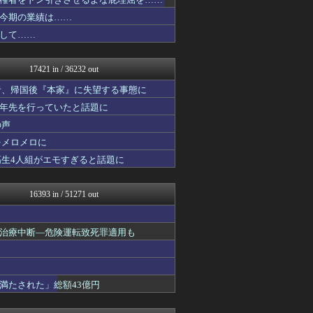
はーとログ
軍事・ミリタリー速報☆彡
今期の業績は……
結婚・恋愛ニュースぷらす
して……
ゴールデンタイムズ
なんJミュージアム
VIPPER速報
17421 in / 36232 out
不思議.net - 5ch...
筋肉速報
者、帰国後『本家』に失望する事態に
はーとログ
十年先を行っていたと話題に
気団まとめ-噫無情-｜嫁・...
の声
キニ速
フットボール速報
をメロメロに
まとめたニュース
高生4人組がエモすぎると話題に
ぶる速-VIP
バズッター速報
はーとログ
16393 in / 51271 out
キムチ速報
まとめCUP
NEWSまとめもりー｜2c...
治療中断―危険運転致死罪適用も
ゴールデンタイムズ
Samurai GOAL
気団まとめ-噫無情-｜嫁・...
おーるじゃんる
満たされた」総額43億円
ぶる速-VIP
コノユビニュース｜みんなの...