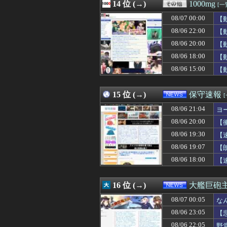
08/07 04:05
14 位 (→)
【画像】ボスJK
1000mg
[一
08/07 04:05
ケガが多かった
08/07 00:00
【
08/07 04:05
【衝撃】きゃり
08/07 04:05
08/06 22:00
取り放題でてん
【
08/07 04:05
フラれるじゃな
08/06 20:00
【
08/07 04:05
【画像】エチビ
08/06 18:00
【
08/07 04:03
【画像】森香澄さ
08/07 04:03
【画像】元・小
08/06 15:00
【
08/07 04:03
【悲報】サイバー
08/07 04:02
三大傑作ゼルダライク「
15 位 (→)
保守速報
08/06 21:04
ヨ
08/06 20:00
【
08/06 19:30
【
08/06 19:07
【
08/06 18:00
【
16 位 (→)
大艦巨砲
08/07 00:05
な
08/06 23:05
【
08/06 22:05
野