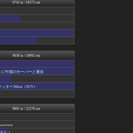
不思議.net - 5ch...
9742 in / 18573 out
ツバメ速報＠ヤクルトスワロ...
V系まとめ速報
子育てちゃんねる
がーるずレポート - ガー...
女子アナお宝画像速報－5c...
いたしん！
Zチャンネル＠VIP
watch＠２ちゃんねる
mutyunのゲーム+αブ...
9036 in / 24992 out
とに中国のサーバーと通信
ッター36km（SUV）
9001 in / 22279 out
wwww
るな！」