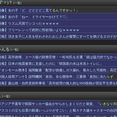
∇'〃)？
[一覧]
目をしているドンちゃん。「どんどん美味しく実る…♡」
スの主人公モンキー・D・ルフィさん、変わり果てた姿で発見される...
画像】女の子「ど、どどどどこ見てるんですかッ！」
レス バーヴァン・シー Fate/GrandOrderのイ...
画像】女の子「ねー、ドライヤーかけて？♡」
】ウルサマ後期のステージ観てきたんだけど
闘いのロード 孔雀舞「城之内克也戦」紹介
画像】リズム天国でシコったｗｗｗｗｗ
配信見てたけど、マジでたいじリスナー民度低すぎだろ…
画像】フリーレンって絶対に性欲強いよなｗｗｗｗｗ
OPS.948の『カル・ローリー』さんの今季の成績
悲報】頂き女子に人生を狂わされたおじさんが復讐にすべてを捧げるヱロゲが
「ど、どどどどこ見てるんですかッ！」
『下半身』ガチでエグいって・・・
輩女子、かわいくていい匂いするけどマジでとんでもなく無能
ゃんる
[一覧]
ス原作者・尾田栄一郎さん、他の人と同じ「漫画家」という肩書きに...
リアした後が本番みたいなゲーム教えてくれ
速報】高市政権、エース級の財務官僚・一松旬氏を左遷「彼は協力的でなかっ
ゃん助けて」と電話してきた。バカトメが、雪の中うちの息子に会い...
速報】日本の地震被害に支援したのに「韓国産の水は水洗トイレに」
業株式会社が10月よりプチプチ株式会社に社名変更
瑞輝「この場面で任せる監督が悪いと思って」火消し成功で3勝目
イオンモール熊本】福岡酸素「配管が損傷しガス漏れ、着火した可能性」高圧
侑ちゃんもミアちゃん(14歳)に押し倒されるくらい弱いんだよね...
外国人採用アンケ】諮問機関「差別、非公開答申」三重県「差別に当たらず、
井上和に対して）あの子売れますよ』
速報】森山裕・自民党前幹事長「高市総理の個人的なSNS投稿が習近平主席を
イの空港で搭乗拒否される、警備員が「つり目」ジェスチャー―香港...
で韓国サッカー協会がやらかしまくりだと発覚、「いきなり共同開催...
スプレイヤーさん、スタイルの良さで日本人を圧倒してしまう 【P...
.
[一覧]
に熊本地震直撃した動画がやばすぎると話題に・・・
0g×2丁で250円か…高いけど美味そうだし一丁買ってみるか...
杯アジア予選等で韓国サッカー協会がやらかしまくりだと発覚、「いきなり共
に介護押しつけてたら家追い出されて更地にされた話…
する声も……
マスコミの立ち位置の勘違いっぷりがすごい」と報ステ大越キャスターの台詞
0g×2丁で250円か…高いけど美味そうだし一丁買ってみるか...
ようという思惑がひしひしと
費税減税をなんとしても阻止したい石破前首相、「何いってんのこいつ」と有