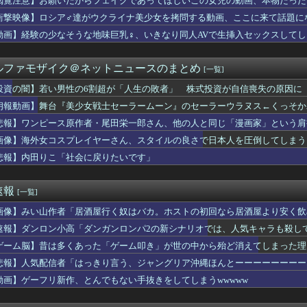
閲覧注意】お願いだからフェイクであってほしいこの女児の動画、本物だった
な実さんの妊娠後の胸がヤバいことになってる
衝撃映像】ロシア♂達がウクライナ美少女を拷問する動画、ここに来て話題に
デンに冠番組を持つ女アイドルがいないのは何故なのか？
子の名前が「大和」だと知った。その名前について考えた結果、ネッ...
動画】経験の少なそうな地味巨乳♀、いきなり同人AVで生挿入セックスしてし
だけどこうなるwww
佳（25）、『爆弾発言』キタァアアアアアーーーーー！！
ルファモザイク＠ネットニュースのまとめ
[一覧]
に帰宅。リビングに「裸の嫁」と男がいた。まさかの不倫現場に遭遇...
ングリア行ってきたんだけどほんとーーーにおもんない！！！！」
投資の闇】若い男性の6割超が「人生の敗者」 株式投資が自信喪失の原因に
）ちゃんの防災服ｗｗｗｗｗｗｗｗｗｗｗｗｗｗｗｗｗｗｗ（画像あ...
朗報動画】舞台『美少女戦士セーラームーン』のセーラーウラヌス←くっそかわいいと
夏菜、ロンハーで無防備パンチラ
が17歳のセイトの赤ちゃん妊娠→その理由がこれｗｗｗｗ
悲報】ワンピース原作者・尾田栄一郎さん、他の人と同じ「漫画家」という肩
定】待望の新作がついに登場！ホロライブメンバーたちが熱い戦いを...
画像】海外女コスプレイヤーさん、スタイルの良さで日本人を圧倒してしまう 【Pick
イが親に送ったブチギレLINEがこちら
悲報】内田りこ「社会に戻りたいです」
が10月よりプチプチ株式会社に社名変更
がSNSで「私の妻はインド人で起業家だが“日本人女性は男に甘え...
リンピック、８割が賛成・・・・
速報
[一覧]
を半分しか返していない叔父がさらに金を貸してほしいと訪ねてきた...
「え、待って私の足長くない？（ﾊﾟｼｬﾘｗｗｗｗｗｗｗｗｗ)...
画像】みい山作者「居酒屋行く奴はバカ。ホストの初回なら居酒屋より安く飲
ゃん、放送事故を起こしてしまうｗｗｗｗｗｗｗ
速報】ダンロン小高「ダンガンロンパ2の新シナリオでは、人気キャラも殺し
が最も売れた1995年新年3・4合併号に載ってる作品がこちらｗ...
に関連する映画でも観ようと「生きてこそ」を借りたのね
ゲーム脳】昔は多くあった「ゲーム叩き」が世の中から殆ど消えてしまった理由ww
っていうゲームを2作連続クリアした
悲報】人気配信者「はっきり言う、ジャングリア沖縄ほんとーーーーーーーー
サッカー協会、ガチでワールドカップ予選での審判への性接待がバレ...
動画】ゲーフリ新作、とんでもない手抜きをしてしまうwwwww
姉ちゃんがこんなパンティみたいな服を着てきたらどうする？
ミングPC買おうと思ったけどもう少し後でいいやで時期逃したらう...
たオッサン、最近母を亡くして精神的ショックを受けていたと判明・...