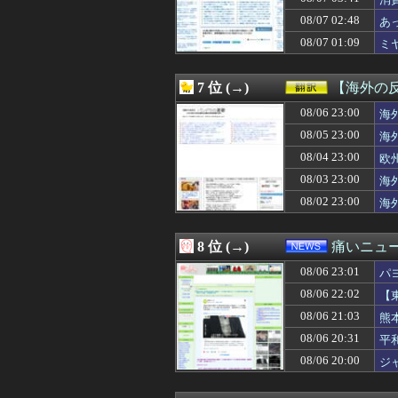
08/07 05:44
【画像有り】牛
08/07 05:43
ロシア海軍の太平
08/07 02:48
あ
08/07 05:40
【売春防止法見直
08/07 01:09
ミ
08/07 05:39
【悲報】 Goog
08/07 05:39
【画像】女の子
08/07 05:35
吉野家のステーキ
7 位 (→)
【海外の
08/07 05:35
【画像】フジテレ
08/07 05:34
08/06 23:00
【悲報】昔の女子
海
08/07 05:33
日本人「35%が
08/05 23:00
海
08/07 05:30
【上京息子の悲劇
08/04 23:00
欧
08/07 05:30
【悲報】60代
08/07 05:30
韓国サッカー協会
08/03 23:00
海
08/07 05:29
昔の自販機が最
08/02 23:00
海
08/07 05:27
シカホワ村上宗隆
08/07 05:25
彼女「おﾁﾝﾁﾝ小
08/07 05:22
付き合う気がな
8 位 (→)
痛いニュース
08/07 05:20
韓国で約60年
08/06 23:01
08/07 05:15
ワイ昨夜、間違
パ
08/07 05:12
【速報】『有吉
08/06 22:02
【
08/07 05:12
ジャンプラ、モ
08/06 21:03
熊
08/07 05:10
レアル・マドリ
08/07 05:10
【復縁】20年
08/06 20:31
平
08/07 05:10
【速報】高市政権
08/06 20:00
ジ
08/07 05:09
【画像】脱いだ瞬
08/07 05:09
【動画】熊本地