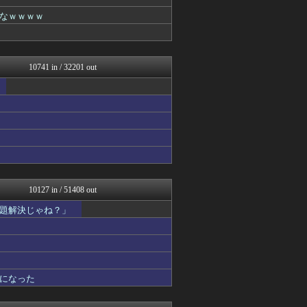
(*ﾟ∀ﾟ)ゞカガクニュー...
VIPワイドガイド
なｗｗｗｗ
はーとログ
理想ちゃんねる
がーるずレポート - ガー...
U-1 NEWS.
10741 in / 32201 out
うしみつ-5chまとめ-
はーとログ
WorldFootball...
気団まとめ-噫無情-｜嫁・...
バズッター速報
はーとログ
がーるずレポート - ガー...
芸能人の気になる噂
軍事・ミリタリー速報☆彡
芸能人の気になる噂
10127 in / 51408 out
芸能人の気になる噂
題解決じゃね？」
まとめCUP
NEWSまとめもりー｜2c...
Samurai GOAL
まとめ芸能＠美女画像まとめ...
VIPPER速報
気団まとめ-噫無情-｜嫁・...
になった
コノユビニュース｜みんなの...
げぇ速