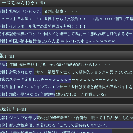
を隠した】さくらみこ：水着ガチャコンプでホロライブドリームを掴...
ュースちゃんねる
[一覧]
巨乳女子2人組、とんでもない場所でナンパされてしまうwwwww...
得られないときめきってあるよな
悲報】札幌オリンピック、８割が賛成・・・・
奈アナがミニスカポリスのコスプレ披露ｗｗｗｗｗ
ニュース】日本製メモリに世界中から注文殺到！！！ １兆５０００億円で工
カー協会、ガチでワールドカップ予選での審判への性接待がバレ大炎...
速報】イオンモール熊本の爆発原因が判明！！！！
チバレー選手「我々は純粋に競技をしてるので性的な目で見ないでく...
】7番カイラーサ鮫島良太騎手2着
島平和記念式典パヨク「中国人民と連帯して戦おー！悪政高市を打倒するぞー
日は膝枕で日陰に入りたい。←「絶対に離れたくない場所だな」
朗報】韓国が熊本被災地に水を支援 ⇒ トイレの水にｗｗｗｗｗｗｗ
こ「社会に戻りたいです」
cBook、iPadが微妙に値下げしてる感じですねぇ・・・
者が現れまくり、通報頻発！災害支援にも悪影響が及んでしまう…
速報
[一覧]
ブス巨乳ｗｗｗｗｗｗｗｗｗ （※画像あり）
闇深】年間1億円売り上げるキャバ嬢が自殺配信したらしい・・・
ンドの尻はタマランわ
シコのインフルエンサー「今日は友達と配達員のアルバイトを体験し...
悲報】射殺されたオッサン、最近母を亡くして精神的ショックを受けていたと
うつ、社会問題にwwwwwwwwwwwwwwwwww
野家のステーキ定食1500円ｗｗｗｗｗｗｗｗｗｗｗｗｗｗｗｗｗｗｗ
ンドに５年住んだら人生観かわる」←これｗｗｗ
イオンの移動速度が最大1万倍に？次世代全固体電池の設計指針を変...
閲覧注意】メキシコのインフルエンサー「今日は友達と配達員のアルバイトを
【画像】桜小路きな子ちゃんの尻【Liella!】
悲報】加藤小夏(おなつ)「演技中に惚れてしまった俳優がいる」
2億6500万円 福岡県議会「海外視察費」公表
 セクシーノースリーブ脇！！
のカーチェイスの末、捕まえてみたら…泥酔状態の飲酒運転だった」
る速報！
[一覧]
は感染症16.6%！喫煙・飲酒より多い衝撃の真実
朗報】ジャンプが最も売れた1995年新年3・4合併号に載ってる作品がこちら
りつつある」ブルームバーグが突き付けた韓国金融市場の崖っぷち ...
の結婚が突然白紙に！？理由が高校時代の『アレ』だったｗｗｗｗ
画像】新人女性声優、水着になる「これって需要ありますか？」
格外の恵体を晒してしまうｗｗｗｗ 【Pickup060720...
画像】「未経験チー牛」には解けない問題がこれｗｗｗｗ