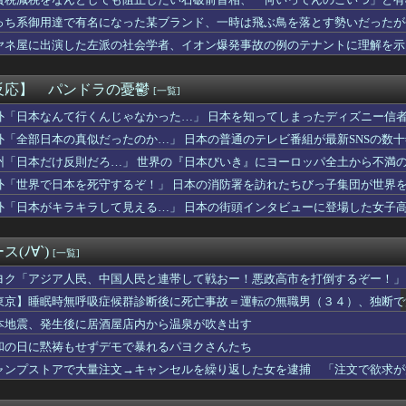
カツ食べて来たんだけど
洋艦隊、日本海やオホーツク海で軍事演習開始…ウクライナ支援続け...
っち系御用達で有名になった某ブランド、一時は飛ぶ鳥を落とす勢いだったが
し】「女性だけ処罰」は不公平？ 買う男性も罰するべき 上野千鶴...
ヤネ屋に出演した左派の社会学者、イオン爆発事故の例のテナントに理解を示
le、AIに投資しすぎて史上初のマイナスキャッシュフローに陥...
さん、イケメンにするメス顔がこれｗｗｗwｗｗｗｗｗｗｗｗ❤
定食1500円ｗｗｗｗｗｗｗｗｗｗｗｗｗｗｗｗｗｗｗ
反応】 パンドラの憂鬱
[一覧]
ビで水着JK♡♡♡♡♡♡
アナ、ジジイ整体師におっぱいを揉まれテレビで放送されてしまうｗ...
外「日本なんて行くんじゃなかった…」 日本を知ってしまったディズニー信
離婚します」←もっと考えて結婚しろよ
外「全部日本の真似だったのか…」 日本の普通のテレビ番組が最新SNSの数
】元ヤンオカン、彼女紹介でまさかのボコボコ事件wwwww
州「日本だけ反則だろ…」 世界の『日本びいき』にヨーロッパ全土から不満
男さん、小学生に秘めた夢を語って通報されるｗｗｗｗｗｗｗ
、Ｗ杯アジア予選で外国人審判員に性的接待か…韓国放送局が独占報...
外「世界で日本を死守するぞ！」 日本の消防署を訪れたちびっ子集団が世界
高すぎる
外「日本がキラキラして見える…」 日本の街頭インタビューに登場した女子
、通訳なしで普通に会話。コーチ「今10段階で6ぐらい。来た時は...
さいくせに！」ワイ「そのﾁﾝﾁﾝで毎回イッてんの誰だよ」ド...
い男性にプレゼントを渡すのってなし？
(ﾉ∀`)
[一覧]
ぶりに路面電車が復活 最新鋭水素燃料電池車も
えて上司のパソコンのコンセントを抜いたらこうなるww
ヨク「アジア人民、中国人民と連帯して戦おー！悪政高市を打倒するぞー！」
の夏休み』、とんでもない発表をしてしまう！！！！！
東京】睡眠時無呼吸症候群診断後に死亡事故＝運転の無職男（３４）、独断で
ーニングみたいな新連載が始まるｗｗｗｗｗｗｗｗ
本地震、発生後に居酒屋店内から温泉が吹き出す
ー、ゴンサロ＆パラシオスのフラム移籍が正式決定！
越しの感動再婚！嫁の涙のワケとは？ｗｗｗｗ
和の日に黙祷もせずデモで暴れるパヨクさんたち
、エース級の財務官僚・一松旬氏を左遷「彼は協力的でなかった」財...
ャンプストアで大量注文→キャンセルを繰り返した女を逮捕 「注文で欲求が
間ドスケベになるボーイッシュ女子、見つかるwwwwwwww
震の瞬間の手術室の防犯カメラ映像、公開される