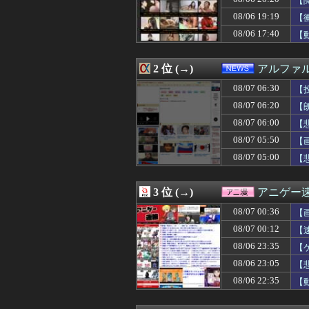
【
08/07 06:18
【画像】田中み
08/06 19:19
【
08/07 06:18
【質問】ゴール
08/06 17:40
08/07 06:15
行方不明になった
【
08/07 06:15
嫁と子作り中なん
08/07 06:12
【速報】影山優
2 位 (→)
アルファ
08/07 06:12
予定より早めに家
08/07 06:12
スタンミ「ジャ
08/07 06:30
【
08/07 06:11
片山さつき（67
08/07 06:20
【
08/07 06:10
【画像】女優・
08/07 06:10
【衝撃】21歳女
08/07 06:00
【
08/07 06:09
【8月7日発売決
08/07 05:50
【
08/07 06:09
【画像】ニートワ
08/07 05:00
【
08/07 06:09
川上産業株式会社
08/07 06:09
独身引きこもり兄
08/07 06:07
【悲報】札幌オ
3 位 (→)
アニゲー
08/07 06:06
亡き母からの借金
08/07 06:05
【画像あり】JC2
08/07 00:36
【
08/07 06:05
【動画】あのち
08/07 00:12
【
08/07 06:05
【朗報】ジャンプ
08/07 06:05
08/06 23:35
毎日暑いから雪
【
08/07 06:05
パラノマサイト
08/06 23:05
【
08/07 06:03
【緊急速報】韓国
08/06 22:35
【
08/07 06:03
【画像】お前の
08/07 06:01
去年10月にゲー
08/07 06:01
【悲報】射殺され