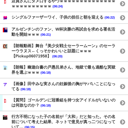
店員さんにタメ口するやつｗｗｗｗｗｗｗｗｗｗｗｗｗｗ
ｗｗｗｗｗｗｗｗｗｗ
(06:24)
シングルファーザーワイ、子供の担任と朝を迎える
(06:22)
アルゼンチンのファン、W杯決勝の再試合を求める署名活
動を開始ｗｗｗ
(06:21)
【朗報動画】舞台『美少女戦士セーラームーン』のセーラ
ーウラヌス←くっそかわいいと話題にｗｗｗ
【Pickup06071958】
(06:20)
【朗報】幽遊白書の戸愚呂弟さん、地獄で最も過酷な冥獄
界を選ぶｗｗｗ
(06:18)
【画像】田中みな実さんの妊娠後の胸がヤバいことになっ
てる
(06:18)
【質問】ゴールデンに冠番組を持つ女アイドルがいないの
は何故なのか？
(06:18)
行方不明になった子の名前が「大和」だと知った。その名
前について考えた結果、ネットで意見が真っ二つになって
いて…
(06:15)