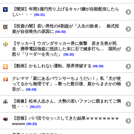
【闇深】年間1億円売り上げるキャバ嬢が自殺配信したら
しい・・・
(06:31)
【投資の闇】若い男性の6割超が「人生の敗者」 株式投
資が自信喪失の原因に
(06:30)
【サッカー】ウガンダサッカー界に衝撃 若き主将が死
去 携帯電話強盗に抵抗した末に石で滅多打ち… 国民が
怒り「リーダーを失った」
(06:30)
【動画】かもしれない運転、限界突破する
(06:30)
クレママ「庭にあるバウンサーちょうだい！」私「犬が使
ってるから無理です」→断った数日後、庭からまさかの物
音が…
(06:29)
【画像】松本人志さん、大勢の若いファンに囲まれてご満
悦・・・
(06:27)
【悲報】パパ活でセッ○スしてきた結果ｗｗｗｗｗｗｗｗ
wwww
(06:25)