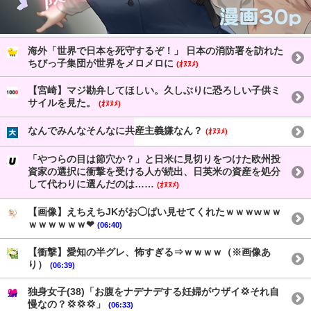
海外「世界で日本を死守するぞ！」 日本の消防署を訪れた
ちびっ子集団が世界をメロメロに
(ｵﾇﾇﾒ)
【宮崎】マジ勘弁してほしい。久しぶりに恐ろしい子供ミ
サイルを見た。
(ｵﾇﾇﾒ)
なんでみんなそんなに共産主義嫌なん？
(ｵﾇﾇﾒ)
「やつらの目は節穴か？」と日米に見切りをつけた欧州投
資家の選択に衝撃を受ける人が続出、日英米の資産を処分
して代わりに選んだのは……
(ｵﾇﾇﾒ)
【画像】えちえちJKがお◯ぱい見せてくれたｗｗｗwｗｗ
ｗｗｗｗｗｗ❤
(06:40)
【衝撃】愛知の半グレ、怖すぎる⇒ｗｗｗｗ（※画像あ
り）
(06:39)
独身女子(38)「お腹をナデナデする妊婦がウザイ💢それ自
慢なの？💢💢💢」
(06:33)