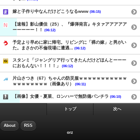
嫁と子作り中なんだけどこうなるwww
(06:15)
【速報】影山優佳（25）、『爆弾発言』キタァアアアアア
ーーーーー！！
(06:12)
予定より早めに家に帰宅。リビングに「裸の嫁」と男がい
た。まさかの不倫現場に遭遇...
(06:12)
スタンミ「ジャングリア行ってきたんだけどほんとーーー
におもんない！！！！」
(06:12)
片山さつき（67）ちゃんの防災服ｗｗｗｗｗｗｗｗｗｗｗ
ｗｗｗｗｗｗｗｗ（画像あり）
(06:11)
【画像】女優・夏菜、ロンハーで無防備パンチラ
(06:10)
トップ
次へ
About
RSS
orz