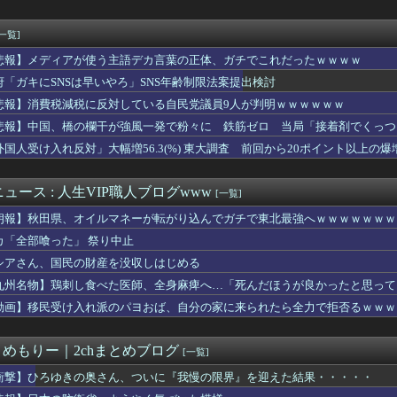
ホロドリやるのに画面にフィルムどうしてる？
ろう！」マッマ「結果見せてみ？」
の巨乳女さん、興奮して乳首がビンビンになってしまうｗｗｗｗｗｗ...
[一覧]
の神童Ｊデビューへ！登録名「中井卓大ピピ」日本初挑戦の22歳今...
悲報】メディアが使う主語デカ言葉の正体、ガチでこれだったｗｗｗｗ
「『The Duskbloods』ネットワークテストに沢山の...
けまくってるOLの尻wwwwww
府「ガキにSNSは早いやろ」SNS年齢制限法案提出検討
ターズ！フォンセカがベスト16、ホダルがベスト8へ！新時代到来...
悲報】消費税減税に反対している自民党議員9人が判明ｗｗｗｗｗｗ
買物頼むととりあえずえー？とか不満げな返事だけしてくる
悲報】中国、橋の欄干が強風一発で粉々に 鉄筋ゼロ 当局「接着剤でくっつ
お腹を空かして、韓国人観光客がお腹いっぱい食べるのを羨ましがっ...
ゃないの？」寺社に油を撒いた日本人医師の男に下った判決に海外び...
外国人受け入れ反対」大幅増56.3(%) 東大調査 前回から20ポイント以上の爆
さん、変わり果てた姿で発見wwwwwww
下後輩が他社の人間に俺の名前を言う時に「呼び捨て」にするのが腹...
ュース : 人生VIP職人ブログwww
[一覧]
朗報】秋田県、オイルマネーが転がり込んでガチで東北最強へｗｗｗｗｗｗｗ
カ「全部喰った」 祭り中止
シアさん、国民の財産を没収しはじめる
九州名物】鶏刺し食べた医師、全身麻痺へ…「死んだほうが良かったと思って
動画】移民受け入れ派のパヨおば、自分の家に来られたら全力で拒否るｗｗｗ
とめもりー｜2chまとめブログ
[一覧]
衝撃】ひろゆきの奥さん、ついに『我慢の限界』を迎えた結果・・・・・