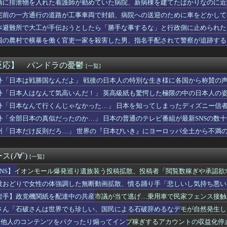
滴に排泄物を入れた看護師が勤めていた病院、新病棟を建てたばかりなのに近
らはこの「ラーメン+半チャーハン+餃子」にいくら払える？ｗｗｗ...
宅前の一方通行の道路が工事車両で封鎖、病院への送迎のために車をどかして
プ様、スロットで456確のかぐや様をぶん回すも吸われて絶望 ←...
黒潮 他
本避難所で大工が手伝おうとしたら「勝手な事するな」と行政側に止められた
女子児童「座り込みしてたら男性機動隊に足を掴まれて強制排除され...
果……
国の農村で横暴を働く官吏一家を殺害した男、指名手配されて警察が追跡する
ぷにしたい」
者｣より実は危険…標高599ｍの高尾山で年間100件超の遭難...
】ラブカやってる？
反応】 パンドラの憂鬱
[一覧]
パ「残念！実はゲイでしたw」"既婚ゲイ"の被害、広がる……
系の風味ついてるの許せる？
外「日本は戦勝国なんだよ」 戦後の日本人の特別な生き様に各国から称賛の
の少年を無理やり止めるパトカーが怖いｗｗｗｗ
外「日本人はなんて気高いんだ！」 英高級紙も驚愕した極限の中の日本人の
ーブのみく、大変なことになってるって...
外「日本なんて行くんじゃなかった…」 日本を知ってしまったディズニー信
き焼いてる
ん、PS5の2倍超の性能になる模様！
外「全部日本の真似だったのか…」 日本の普通のテレビ番組が最新SNSの数
に関して深刻な問題を抱えている。自意識過剰だし、その意見を他人...
州「日本だけ反則だろ…」 世界の『日本びいき』にヨーロッパ全土から不満
ビーカーで炎上〉「折りたたまず乗車できる」はずなのに…JR東日...
スイカ、あまりにも薄過ぎるwww
広島、3タテで今季10度目の完封勝ち！片山最長6回零封で2勝...
(ﾉ∀`)
[一覧]
日は期限切れのサプリを全部トラックに積んで、社長の倉庫に隠して...
グ ナイトレイン』作ってみたけど微妙だったビルドの話をしよう
SNS】イオンモール爆発巡り遺族装う投稿拡散、投稿者「閲覧数稼ぎや承認欲
トと市議会を民主党が占領、5選のオ・セフン市政にブレーキがかか...
波おどりで女性の体強調した無断動画拡散、憤る踊り手「悲しいし気持ち悪い
胸元から谷間を見せつけるお辞儀GIF祭り
岩手】政党機関紙を配達中の共産市議が当て逃げ…乗用車で民家フェンス接触
イヤんちに蔵があってさぁ」
書いた将軍、翌月に失脚
さん「石破さんは世界でも珍しい、国民による石破辞めるなデモが自然発生し
いと思ったホラー映画教えて
、他人のコンテンツをパクったり煽ってインプ稼ぎするアカウントの収益化停
ワキしていたせいで、嫁の両親から俺まで疑われた。「ウワキできそ...