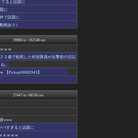
してると話題に
乃木坂46まとめ 乃木りん...
スロ板-RUSH
題に
なんJ PRIDE
外で話題に
鬼女の宅配便 - 修羅場・...
動画あり）
ラビット速報
将棋まとめた@２ｃｈ
なんJクエスト
59966 in / 162546 out
まとめCUP
なんJ（まとめては）いかん...
ｗｗｗ
NEWSまとめもりー｜2c...
２２歳で戦死した特攻隊員が出撃前の日記
もえるあじあ(･∀･)
浮気ちゃんねる
とね」
mashlife通信
ckup08082945】
なんJクエスト
ポリー速報
なんJミュージアム
まとめ芸能＠美女画像まとめ...
27447 in / 68530 out
おーるじゃんる
おうち速報
トレンドの通り道
U-1 NEWS.
ぶる速-VIP
故www
ゴールデンタイムズ
がヤバすぎると話題に
ウマ娘まとめ超速報！
ｗｗｗｗｗ
なんJクエスト