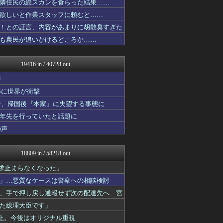
隣住民の総スカンを食らった結果……
投資ちゃんねる
欲しいと作業スタッフに頼むと……
VTuberNews
あ艦これ ～艦隊これくしょ...
！との証言、内容があまりに胡散臭すぎた
モナニュース
も農民が追いかけるどころか……
えすえすログ
登山ちゃんねる
コンテンツ・声優 | ラブ...
19416 in / 40728 out
キニ速
ラーメン速報｜2chまとめ...
声
1000mg
姿に世界が衝撃
乃木通 乃木坂46櫻坂46...
者、帰国後『本家』に失望する事態に
明日は何を食べようか
ゲーム実況者速報＠YouT...
十年先を行っていたと話題に
ガラパゴスジャパン - 海...
の声
みそパンNEWS
ネラーボイス
ベイスターズNEWS
18809 in / 58218 out
Ask Reddit まと...
けおけお速報
求止まらなくなった」
韓国ニュース反応まとめ
」…悪質なケースは警察への相談検討
お～い！お宝
、手で押し戻し通報せず次の配達先へ 宮
SS！ラブライブ！
ネトウヨにゅーす
た総理大臣です」
カンダタ速報
止。今後はオリジナル重視
素敵な鬼女様