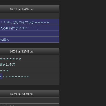
奥様は鬼女-DQN返しまと...
ゴールデンタイムズ
16622 in / 65492 out
広島東洋カープまとめブログ...
アニゲー速報
国難にあってもの申す！！
！！ やっぱりコイツラかｗｗｗｗｗ
℃-ute派なんday
入る可能性がゼロに・・・」
バスケまとめ・COM
世界はグーチョキパー
アナ速‐女子アナ画像速報
1％増へ
ふぇー速
GOSSIP速報
なんJミュージアム
16538 in / 82743 out
アニはつ -アニメ発信場-
ｗｗｗｗｗｗｗ
なんJ PRIDE
ガールズVIPまとめ
書きに不満
奥様は鬼女-DQN返しまと...
ｗｗｗ
ガールズVIPまとめ
わんこーる速報！
ｗｗｗｗｗｗｗｗｗｗｗ
阪神タイガースちゃんねる
妹はVIPPER
まとめたニュース
ガールズVIPまとめ
15991 in / 48091 out
ガールズVIPまとめ
やみ速@なんJ西武まとめ
ガールズVIPまとめ