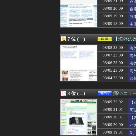
08/09 21:09
点
08/09 22:00
【画像あり】お前
08/09 20:09
自
08/09 22:00
【ホロライブ】ラ
08/09 22:00
【艦これ】ポニー
08/09 19:09
熊
08/09 22:00
【原爆の日】自称
結
08/09 18:09
中
08/09 22:00
雪歩「私もぷに
08/09 22:00
｢サンダル登山の若
08/09 22:00
【ラブライブ！
7 位 (→)
【海外の
08/09 22:00
【悲報】子持ちパ
08/09 22:00
08/08 23:00
ラーメンに柑橘
海
08/09 22:00
【動画】バイク
08/07 23:00
海
08/09 22:00
【画像】ノースリ
08/06 23:00
海
08/09 22:00
【画像】たこ焼
08/09 22:00
【朗報】PS6さ
08/05 23:00
海
08/09 22:00
海外「日本人は恥
08/04 23:00
欧
08/09 22:00
〈満員山手線にベ
08/09 22:00
【悲報】ケニアの
08/09 22:00
DeNA 3－0 
8 位 (→)
痛いニュース
08/09 22:00
海外「監査が入る
08/09 22:02
08/09 22:00
『エルデンリン
【
08/09 22:00
韓国人「漢江ベル
08/09 21:01
阿
08/09 22:00
森山みなみアナ、
08/09 20:31
【
08/09 22:00
【SS】果南「ダ
古
08/09 22:00
毛沢東に手紙を
08/09 20:00
パ
08/09 22:00
おまえらが面白
08/09 19:31
X
08/09 21:57
両親も妹も弟もウ