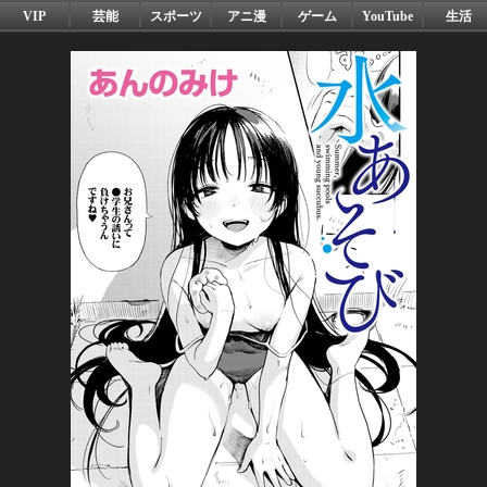
VIP
芸能
スポーツ
アニ漫
ゲーム
YouTube
生活