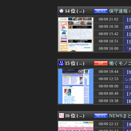
08/09 21:34
【ホロライブ】
08/09 21:33
ワイ「ニーサや
08/09 21:33
14 位 (→)
【ｼｺ画像】水着
保守速報
08/09 21:33
【朗報】元レアル
08/09 21:02
【
08/09 21:32
フロムソフトウェア
08/09 21:32
08/09 16:50
【画像】パン線透
政
08/09 21:32
波乱のカナダマス
08/09 15:42
【
08/09 21:31
夫の仕事帰りに
08/08 18:51
【
08/09 21:31
韓国人「日本人は
08/09 21:31
海外「なぜ実刑じ
08/08 16:00
「
08/09 21:31
【悲報】若槻千夏
08/09 21:31
【悲報】ワイ、年
15 位 (→)
働くモノニ
08/09 19:44
【
08/09 12:53
シ
08/09 08:00
ロ
08/09 00:49
【
08/08 19:38
【
16 位 (→)
NEWSま
08/09 22:12
【