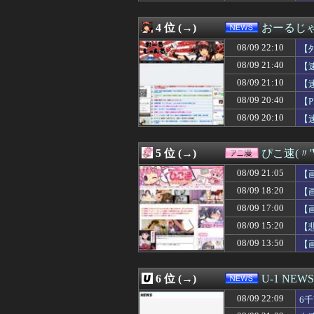
08/09 22:06
小学生から仲が良
08/09 22:06
【動画】ロシア
4 位 (→)
おーるじ
08/09 22:05
【驚愕】陰キャ女
08/09 22:05
【特攻隊員の本音
08/09 22:10
【
08/09 22:05
【ドラゴンボール
で
08/09 21:40
【
08/09 22:05
【悲報】「日本式
08/09 21:10
08/09 22:05
【画像】女の子「
【
08/09 22:05
【動画】∧∨女優
08/09 20:40
【
08/09 22:05
【新造人間キャシャーン
08/09 20:10
【
08/09 22:05
「自衛隊は違憲
ン
08/09 22:05
【エロ漫画】「
08/09 22:04
今の30~40代
5 位 (→)
ぴこ速(〃'
08/09 22:04
【悲報】日本の
08/09 22:03
大谷ドジャースが
08/09 21:05
【
08/09 22:03
何回プログラミン
08/09 18:20
【
08/09 22:03
卒業式で教え子た
08/09 17:00
08/09 22:02
【SNS】イオン
【
08/09 22:02
※Ξガンダムって
08/09 15:20
【
08/09 22:02
【画像】令和最
08/09 13:50
【
08/09 22:01
【悲報】6年引き
08/09 22:01
【驚愕】悠仁さま
08/09 22:01
パソコンの正式
6 位 (→)
U-1 NEWS
08/09 22:01
みんなで知能テ
08/09 22:01
悠仁様、友達と
08/09 22:09
6
08/09 22:01
【ウマ娘】ニシ