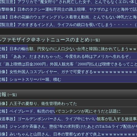
閲覧注意】アフリカで ”魔女狩り” され死亡した女子、とんでもなくエロい体
の近影、マジでデカい。何がとは言わんが
はNGなのに、台自体が演出で設定示唆するのはなんで許されてるの？
衝撃映像】日本のタクシー運転手同士の路上喧嘩、ヤクザのようだと海外で話
円のイヤホンｗｗｗｗｗｗｗｗ
盗撮】日本の花嫁のウェディングドレス着替え動画、とんでもない神乳だと海
す！」彼「ごめん…」→3年連続で振られ続け、諦めた翌年にまさか...
の女子アナさん、なんG民好みだと話題に
閲覧注意】アホすぎるインド人、ライフルの銃口を覗いてしまう・・・・・（
メント】大橋貴洸七段－菅井竜也八段
ジ中に後ろでただ立ってる店員さんに時給が発生するのおかしい←3...
ルファモザイク＠ネットニュースのまとめ
[一覧]
の中→高→大の成長記録 凄いw
の渡部聖弥、眼窩底骨折との診断
悲報】日本の輸出額、円安なのに人口少ない台湾と韓国に抜かれてしまうｗｗ
きの奥さん、ついに『我慢の限界』を迎えた結果・・・・・
悲報】「ああァ、だまされちゃった。今度生れる時はアメリカへ生れるぞ」 
長崎市長、「長崎平和宣言」の一文を読み飛ばす 「NPTの義務...
残した本音
気相手を妊娠させて実家が修羅場に。その状況で私にも悲劇が...
京「路上喫煙は罰金2000円」外国人観光客「2000円払えば喫煙できるってこ
ウンプラス絶好調の松本人志(62)、見た目がいまだにめっちゃ若...
画像】女性外国人コスプレイヤー、ガチで可愛すぎるｗｗｗｗｗｗｗｗｗｗｗｗ 【Pi
PS6に求めてることって何？ｗｗｗｗｗｗｗｗｗｗ
悲報】ショートスリーパー堀、積む
夏の甲子園の猛暑対策に指摘
このチチ揺れダンスｗｗｗｗｗｗｗｗｗｗｗｗｗｗ
るか、サーフィンするボディラインがHすぎる
速報
[一覧]
野田紀美大臣「議論すべき時だ」→SNS「まだ議論もしてなかった...
人生を歩んできた。別にキラキラネームじゃないのに
画像】八王子の夏祭り、衛生管理終わってた
開店‼ ホロメンからのサムネ依頼もらったにぇ‼🎉「2025/...
悲報】ベイブレード、転売のせいでコンテンツが死にそうだと話題に
統領の車を「安全」と絶賛した某メディア、高市首相の3千万円の車...
暑熱対策で第2試合は13:30プレイボールや！」←こいつら
放送事故】ゴールデンボンバーさん、ライブ中にヤバい観客が乱入する放送事
会、W杯で外国人審判に性接待をしていたことがバレて大炎上
動画】ジャンポケ斉藤さん、懲役7年の求刑受けたあとのTikTokライブ配信
ンチャンはウマ娘の力に加えて合気道持ちだからな
wwwwwwwwwwwwwwwwww
画像】みいちゃんと山田さん、日本の警察なめすぎで炎上ｗｗｗｗwｗｗｗｗ
ャル「彼氏に可愛いって言われたい」美容師「ええ～彼氏さん厳しい...