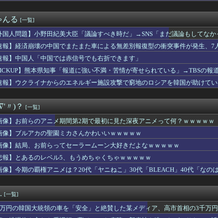
い友達の家で知らない男性が写る家族写真を見つけた。「この人誰？...
の少年、姉（14）の水着姿に勃起してしまうｗｗｗｗｗｗ
ゃんる
[一覧]
子、勤務中にBeRealしてる同僚をチクってクビにさせるｗｗｗ...
】「ああァ、だまされちゃった。今度生れる時はアメリカへ生れるぞ...
外国人問題】小野田紀美大臣「議論すべき時だ」→SNS「まだ議論もしてなかっ
】孫悟空のスーパーサイヤ人化という、漫画史においても歴史的瞬間...
す」めちゃくちゃ仕事していた！
速報】経済崩壊の中国でまたまた車による無差別報復型の衝突事件が発生、7
漫画」、中国・韓国にガチ惨敗 世界標準は縦読みフルカラーへ・・...
ママー！ちいかわシール貼ったよー！」→母親の心をざわつかせてし...
速報】中国人「中国では赤信号でも右折できます」
の瀬戸環奈さん、水着姿のファンサービスで男子を喜ばせてしまうｗ...
PICKUP】熊本県知事「報道に強い不満・苦情が寄せられている」→TBSの
】threezero X Yoshi.「キャシャーン w...
速報】ウクライナからのエネルギー施設攻撃で窮地のロシアを韓国が助けてい
」←これどう思う？
がロシア行き」
あぁそう言えば昔よく抜いたなぁ」ってなるエロ漫画家さんｗｗｗ
くらいの声優大好きだけど
∇'〃)？
[一覧]
輸出額、円安なのに人口少ない台湾と韓国に抜かれてしまうｗｗｗｗｗ
強くなったのは他球団の先見性の無さが理由？←「懐事情の差だろ」...
画像】お前らのアニメ期間第2期で最初に見た深夜アニメって何？ｗｗｗｗｗ
グやってもi++が頭に入ってこないんだが
画像】ブルアカの聖園ミカさんかわいいｗｗｗｗｗ
ちに自信を持ってほしいと餞の言葉を送った。すると保護者から「学...
モール爆発巡り遺族装う投稿拡散、投稿者「閲覧数稼ぎや承認欲求止...
画像】結局、お前らってセーラームーン大好きだよなｗｗｗｗｗ
ZZのハイメガキャノン受けても耐えられるの？
悲報】とあるのレベル5、もうめちゃくちゃｗｗｗｗｗ
新版・あのちゃん
画像】今期の覇権アニメは？20代「ヤニねこ」30代「BLEACH」40代「なの
こもってたら発語能力消えたんやが、これどうやって直せばええんや...
「『さま』は付けないで欲しいです。『悠仁』と呼んでください」ｗ...
名、一字一句正しく書けるの少数派説
.
[一覧]
スト受けようぜ
テントを設営し笑顔で「悠仁と呼んで」ｗｗｗｗｗｗｗｗ
千万円の韓国大統領の車を「安全」と絶賛した某メディア、高市首相の3千万
ノフラワーの勝負服コスで来てる売り子のウマ娘！？