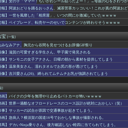
画像】女の子「ママー！ちいかわシール貼ったよー！」→母親の心をざわつか
る言いたい
朗報】阿波おどりを踊るおっさん、滅茶苦茶カッコいい！これが真の阿波おど
ター！」村上宗隆が逆方向ギリギリに2試合連続26号ホームラン！...
田美月さん、デカすぎると話題に・・・
悲報】一世を風靡した「相席屋」、いつの間にか激減していたｗｗｗｗ
レセントアイルのサポジョブ性能は全部が妥当すぎて面白くない、弱...
悲報】ベイブレード、転売ヤーのせいでコンテンツが終わりそうｗｗｗｗ
のJKさん、下着が透け透けｗｗｗwｗｗｗｗｗｗｗｗ❤
台湾駐日代表は欠席、非外交団扱いに抗議 なお北朝鮮には招待状
－３０倍に希釈して髪につけてすすぐといいよ
お宝
[一覧]
完全サプライズで号泣！？【乃木坂46】
山みなみアナ、胸元から谷間を見せつけるお辞儀GIF祭り
の中国でまたまた車による無差別報復型の衝突事件が発生、7人死亡...
ってくる年齢だし勉強するのにちょうどいいかなって」。司法試験合...
画像】滋賀の可愛すぎる学生さん、甲子園で発見される
けど、好きかは分からない」俺「え…？」→突然告げられた言葉より...
画像】サンモニの女子アナさん、日曜の朝から素材を提供してしまう
ころ、嫌なところ
なかったことがコンプレックスになってしまっている娘に、嫁が『娘...
画像】温泉美女さん、濡れタオルでお尻の形が透けてしまう
(17)の生足、エグいだろ・・・
画像】吉川愛さん(26)、縛られてムチムチお乳が強調されてしまう
、高速道路で後続車にリアウインドウアタックを仕掛けてしまうｗｗ...
らしいメンバーって結局誰なんだ？
ラNISMO」8月に改良か？ ブラック仕様追加の可能性
覧]
本で可愛いと話題になっている高校野球部のマネージャーがこちら…...
動画】バイクの少年を無理やり止めるパトカーが怖いｗｗｗｗ
ころイキってた金持ちママが旦那が死んだ結果･････⇒！！
カー」の美女、ついに実店舗をオープン！！
動画】世界一過酷なオフロードレースのコース設計が絶対におかしい（笑）
子持ち家マイカー持ち貯金1000万貯まる
珍事】サッカーの試合が原因で交通事故が起きてしまう。
とある政党の市議、党機関紙を配達中に当て逃げ 乗用車で民家のフ...
動画】急病人？横須賀の国道16号でおかしな事故が撮影される。
「俺のことチビって言う奴いるけど178㎝あるから」
般作だけどエロいシーンがあって、妙にムラムラしてしまった作品
群馬】デカいNinja乗りさん、後方確認しない軽四に当てられてしまう。