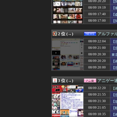
08/09 20:20
【
08/09 22:18
【速報】井上和
08/09 22:17
店側が設定示唆
08/09 19:19
【
08/09 22:16
【画像】400万
08/09 17:40
【
08/09 22:15
私「今年も好きで
08/09 17:00
08/09 22:15
【画像】在阪局
【
08/09 22:15
【NHK杯トーナ
08/09 22:15
【朗報】セルフレ
2 位 (→)
アルファ
08/09 22:15
【画像】陸上女子
08/09 22:14
打球が顔面直撃
08/09 22:04
【
08/09 22:12
【衝撃】ひろゆ
08/09 21:00
【
08/09 22:12
【平和祈念式典】
に
08/09 22:12
実の兄が彼女と浮
08/09 20:30
東
08/09 22:11
【朗報】ダウンタ
08/09 20:20
【
08/09 22:10
【悲報】お前らが
08/09 20:00
【
08/09 22:10
明石家さんま、
08/09 22:10
【動画】JKの
08/09 22:10
【画像】綾瀬は
3 位 (→)
アニゲー
08/09 22:10
【外国人問題】小
08/09 22:09
私の名は修正の
08/09 22:20
【
08/09 22:09
さくらみこ：３日目
08/09 21:55
【
08/09 22:09
6千万円の韓国大
08/09 22:09
08/09 21:30
【悲報】高野連「
【
08/09 22:08
韓国サッカー協
08/09 21:05
【
08/09 22:08
【ウマ娘】カレ
ww
08/09 18:35
【
08/09 22:06
【画像】爆美女ギ