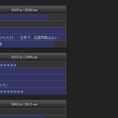
ホロちゃんねる
かせまと！
えっ!?またここのサイト?
10339 in / 28166 out
watch＠２ちゃんねる
mutyunのゲーム+αブ...
いたしん！
スマッシュ速報
気団談
けただけ」「正常で、品質問題はない」
コリアル
海外のお前ら 海外の反応
増
BIPブログ
おうまがタイムズ
10335 in / 51894 out
ｗｗｗｗｗ
いた」
ｗｗｗｗｗｗｗ
10026 in / 59125 out