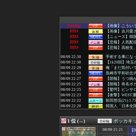
PickUp!
【画像】こうい
ｵﾇﾇﾒ
【画像】吉川愛さ
ｵﾇﾇﾒ
【ニュース】韓国
ｵﾇﾇﾒ
【悲報】人気配信
ｵﾇﾇﾒ
【悲報】高校生、
08/09 22:30
手術する事になっ
08/09 22:30
【1k20回】埼
08/09 22:29
俺「まだ気付いて
08/09 22:29
長崎市平和祈念式
08/09 22:27
【朗報】うつ病
08/09 22:25
【朗報】有名ボカ
08/09 22:25
【驚愕】ピンサロと
08/09 22:23
【衝撃】WEST
08/09 22:22
前田悠伍(21) 1
08/09 22:20
韓国人「日本全国
08/09 22:20
【画像】八王子
08/09 22:20
【動画】あのちゃ
1 位 (→)
ポッカキ
08/09 22:19
阪神ファン『坂
08/09 22:19
【画像】このレ
08/09 21:21
【
08/09 22:19
【困惑】靖国神