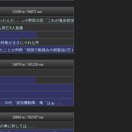
修羅場ライフ速報
まにゅそく 2chまとめニ...
25209 in / 94072 out
不思議.net - 5ch...
哲学ニュースnwk
たんだ...」→小野田大臣「これが進歩状況
最強ジャンプ放送局
人死亡9人負傷
なんJクエスト
わんこーる速報！
女子アナお宝画像速報－5c...
報道特集がまさにそれな件
fig速
たことが判明「韓国で船積みの精製油3万ト
大艦巨砲主義！
アニチャット
おたくみくす 声優まとめ
24878 in / 101220 out
アルファルファモザイク＠ネ...
海外の反応スポーツ
かせまと！
修羅の華-家庭・生活まとめ
痛いニュース(ﾉ∀`)
GUNDAM.LOG｜ガン...
いたしん！
は」50代「攻殻機動隊」俺「はぁ…」
凹凸ちゃんねる 発達障害・...
なんJクエスト
PCパーツまとめ
20864 in / 102197 out
資格ちゃんねる
なんJ PRIDE
円の車に対しては……
ウマ娘まとめ速報うまろぐ