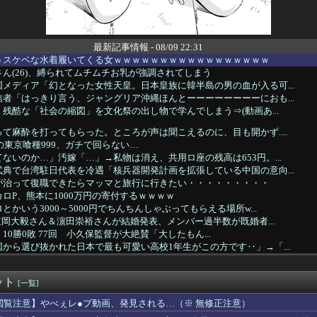
最新記事情報 - 08/09 22:31
うスケベな水着履いてくる女ｗｗｗｗｗｗｗｗｗｗｗｗｗｗｗｗｗ
ん(26)、縛られてムチムチお乳が強調されてしまう
メディア「幻となった女性天皇。日本皇族に韓半島の男の血が入る可...
者「はっきり言う、ジャングリア沖縄ほんとーーーーーーーーにおも...
残酷な「社会の縮図」を文化祭の出し物で学んでしまう⇒(動画あ...
て麻酔を打ってもらった。ところが声は聞こえるのに、目も開かず....
玉の東京喰種999、ガチで回らない…
ないのか…」汚嫁「…」→私物は消え、共用ロ座の残高は653円。...
典で台湾駐日代表を冷遇「核兵器開発計画を拡張している中国の意向...
が治って復職できたらマッマと旅行に行きたい・・・・・・・・・
ロP、熊本に1000万円の寄付するｗｗｗｗ
かいう3000～5000円でちんちんしゃぶってもらえる場所w...
.重岡大毅さん＆濵田崇裕さんが結婚発表、メンバー過半数が既婚者...
.75 10勝0敗 77回 小久保監督が大絶賛「大したもん...
から選び抜かれた日本で最も可愛い高校1年生がこの方です‥」→「...
の夏祭り、衛生管理終わってた
ん、また我々をシコらすｗｗｗｗｗｗｗｗｗｗｗｗｗｗｗｗｗｗｗｗ...
ット
本誠志郎の偉大さを再確認した試合だった』
[一覧]
ベルの貧乳ってｗｗｗ
閲覧注意】やべぇレ●プ動画、発見される…（※ 無修正注意）
社「軍服コスプレやめろ、“慰霊”の意味考えろ」・・・・・・・・・