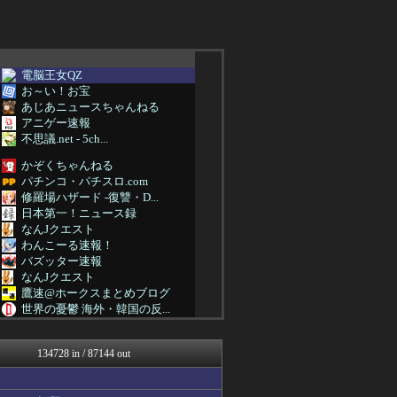
電脳王女QZ
お～い！お宝
あじあニュースちゃんねる
アニゲー速報
不思議.net - 5ch...
かぞくちゃんねる
パチンコ・パチスロ.com
修羅場ハザード -復讐・D...
日本第一！ニュース録
なんJクエスト
わんこーる速報！
バズッター速報
なんJクエスト
鷹速@ホークスまとめブログ
世界の憂鬱 海外・韓国の反...
アニゲー速報
VIPPER速報
134728 in / 87144 out
阪神タイガースちゃんねる
じわ速 芸能ニュースまとめ
なんJクエスト