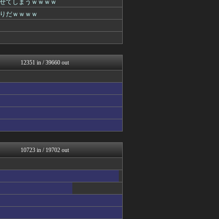
せてしまうｗｗｗｗ
ガールズVIPまとめ
りだｗｗｗｗ
わーすぽ 海外の反応
日向坂46まとめもり～
馬鳥速報
なんJミュージアム
にゅーすアルー！
ねこのあまやどり
12351 in / 39660 out
坂道情報通～乃木坂46まと...
おーるじゃんる
ガールズVIPまとめ
鬼女はみた -修羅場・恋愛...
ガールズVIPまとめ
奥様は鬼女-DQN返しまと...
乃木坂46まとめ 乃木りん...
サイ速
ROMれ！ペンギン(AKB...
ゆめ痛 -自動車まとめブロ...
10723 in / 19702 out
海外トークログ
不思議.net - 5ch...
もみあげチャ～シュ～
ふぇー速
正義の見方
筋肉速報
異世界転生まとめ速報