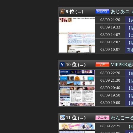
08/09 21:57
【やばい】この度
08/09 21:55
鶏刺しを食べた
9 位 (→)
あじあニ
08/09 21:55
カープ〝屈辱〟横
08/09 21:20
08/09 21:55
【悲報】ベイブ
【
08/09 21:55
長崎の語り部の男性
08/09 19:33
【
08/09 21:52
【朗報】小田さく
08/09 14:07
【
08/09 21:51
桜木花道「バスケ
08/09 21:51
カナダの山火事
08/09 12:07
【
08/09 21:50
【画像】テレ朝
08/09 10:07
高
08/09 21:50
池袋近くの1畳
08/09 21:50
【悲報】森保監
08/09 21:49
【画像】熟女AV
10 位 (→)
VIPPER
08/09 21:48
【衝撃】ガノタ「
08/09 22:20
【
08/09 21:47
【悲報】岡本和真
08/09 21:47
挨拶できない子
08/09 21:30
【
08/09 21:47
【失笑】実家に帰
08/09 20:40
【
08/09 21:46
赤旗配達中の共
08/09 21:45
08/09 19:50
【朗報】阿波おど
【
08/09 21:45
阪神ファン『京
08/09 19:00
【
08/09 21:44
【画像】いとも
08/09 21:44
お前らって｢本物
08/09 21:43
【俳優】中沢元
11 位 (→)
わんこー
08/09 21:41
「そうめんとも
08/09 22:25
【
08/09 21:41
西武・渡部聖弥
08/09 21:41
【古今東西】偉