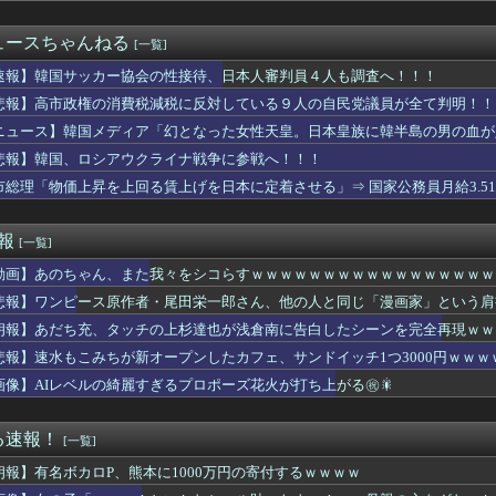
マイホームを建てることになった。資金繰りにかなり無茶があって私...
お医者さん、ギラン・バレー症候群で全身麻痺 今でも車いす生活
ュースちゃんねる
[一覧]
浜に3タテされ5連敗。鈴木健矢6回1失点快投も辰見痛恨の三盗失...
レード、転売のせいでコンテンツが死にそうだと話題に
速報】韓国サッカー協会の性接待、日本人審判員４人も調査へ！！！
(84)、学生に『日本も核武装が必要』と言われびっくり [...
悲報】高市政権の消費税減税に反対している９人の自民党議員が全て判明！！
ら「弓桁朱琴は流行に乗らないタイプと思われたいので、シール帳は...
ニュース】韓国メディア「幻となった女性天皇。日本皇族に韓半島の男の血が
始めて4ヶ月で全国トップレベルのPFになりました」
が深刻化！住宅地にまで火の手が迫る（海外の反応）
悲報】韓国、ロシアウクライナ戦争に参戦へ！！！
の並木万里菜アナが巨乳の形を丸わかりにしてしまう
市総理「物価上昇を上回る賃上げを日本に定着させる」⇒ 国家公務員月給3.5
スペースに住んでるが
督批判してた奴ら、今になって手のひら返しｗｗｗｗ
女優さん「40代５人の子持ちバディー どうですか？」ﾊﾟｼｬｯ
速報
[一覧]
ガンダム最強パイロットは結局アムロ」←コイツを論破したいんだが...
動画】あのちゃん、また我々をシコらすｗｗｗｗｗｗｗｗｗｗｗｗｗｗｗｗｗ
さん(30)、無事にMLBに攻略される・・・・・・
悲報】ワンピース原作者・尾田栄一郎さん、他の人と同じ「漫画家」という肩
ると、弟嫁から手紙を預かってるとのこと。読んでみると「あなたの...
朗報】あだち充、タッチの上杉達也が浅倉南に告白したシーンを完全再現ｗｗ
産党市議（７８）、車で民家当て逃げ
りを踊るおっさん、滅茶苦茶カッコいい！これが真の阿波おどりだｗ...
悲報】速水もこみちが新オープンしたカフェ、サンドイッチ1つ3000円ｗｗ
セラ3連戦で学んだことはこれ』
画像】AIレベルの綺麗すぎるプロポーズ花火が打ち上がる㊗🎇
もさんの生腋画像が…
の塩｣を食べたことないよな
紀さんが気になる（語りたい）
る速報！
[一覧]
う一品」何にする？
朗報】有名ボカロP、熊本に1000万円の寄付するｗｗｗｗ
、左眼窩底骨折で離脱へ
人の名言