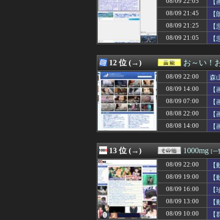
08/09 22:05
【
08/09 21:41
スーパーあるあ
08/09 21:45
【
08/09 21:41
海外「パワーヒッ
08/09 21:25
08/09 21:40
【日向坂46】大
【
08/09 21:40
【FF14】「ク
08/09 21:05
【
08/09 21:40
【画像】ベトナム
08/09 21:40
長崎平和式典 
08/09 21:40
イソジンを２０
12 位 (→)
お～い！
08/09 21:40
菅原咲月ちゃん、
08/09 22:00
森
08/09 21:40
【速報】経済崩壊
08/09 21:39
66歳「年金も入
08/09 14:00
【
08/09 21:39
嫁「嫌いじゃない
08/09 07:00
【
08/09 21:39
旦那の好きなと
08/08 22:00
08/09 21:39
【甘え】上京でき
【
08/09 21:38
【速報】渡辺莉奈
08/08 14:00
【
08/09 21:38
【動画】BYD車
08/09 21:36
生脚が一番素晴
08/09 21:36
日産「ノートオー
13 位 (→)
1000mg
[一
08/09 21:35
韓国人「現在、日
08/09 22:00
【
08/09 21:35
【衝撃】幼稚園の
08/09 21:35
「おにぎりリヤ
08/09 19:00
【
08/09 21:35
年収380万で妻
08/09 16:00
【
08/09 21:34
【どこでしょう】
08/09 13:00
【
08/09 21:34
【画像】筋トレ民
08/09 21:34
【画像あり】一
08/09 10:00
【