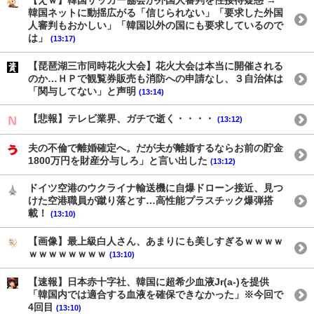
【えｗ】韓国サッカー協会が外国人審判を性接待疑惑 →
韓国ネットに動揺広がる「信じられない」「要求した外国
人審判もおかしい」「韓国以外の国にも要求しているので
は」
(13:17)
【琵琶湖三市同時花火大会】花火大会は本当に開催される
のか…ＨＰで観覧券販売も消防への申請なし、３自治体は
「関与してない」と声明
(13:14)
【悲報】テレビ業界、ガチで逝く・・・・
(13:12)
夫の不倫で離婚確定へ。だが夫が離婚するならお前の貯金
1800万円を財産分与しろ」と言い出した
(13:12)
ドイツ空港のウクライナ輸送機に自爆ドローン接近、見つ
けた空港職員が蹴り落とす…高性能プラスチック爆弾搭
載！
(13:10)
【画像】最上級白人さん、あまりにも美しすぎるｗｗｗｗ
ｗｗｗｗｗｗｗｗ
(13:10)
【速報】日本赤十字社、韓国に超希少血液Jr(a-)を提供
「韓国内では適合する血液を確保できなかった」※今回で
4回目
(13:10)