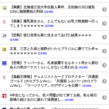
【胸糞】北海道江別大学生殺人事件、主犯格の川口被告
(19)に無期懲役の判決
(13:05)
【画像】爆乳美女さん、とんでもないお乳で映画館へ行っ
てしまうｗｗｗｗｗｗ
(13:05)
【悲報】坂口杏里を家に住ませてあげた結果ｗｗｗｗ
(13:05)
正直、三笘と久保と南野がいたらブラジルに勝ててた件ｗ
ｗｗｗｗｗｗｗｗ
(13:05)
【悲報】ラッパーさん、札束披露するもネット民から新社
会人の初ボーナスくらいしかないと笑われる
(13:04)
【遊戯王情報】デュエリストカードプロテクター「共通面
ゴールド (ホログラムVer.)」「共通面 シルバー (ホログラ
ムVer.)」「ラージクリア」のデザインを公開！
(13:03)
4年生になってから、色々問題が出て来てる娘。私も毎日
怒鳴り続けるのに疲れて体調崩し...
(13:00)