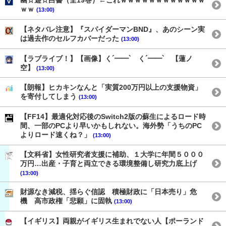
幽☆遊☆白書（全19巻）←これｗｗｗｗｗｗｗｗｗｗｗｗ
ｗｗ
(13:00)
【ネタバレ注意】『スパイダーマンBND』、あのシーン実
は過去作のセルフカバーだった
(13:00)
【ラブライブ！】【画像】く´━━`ゝく´━━`ゝ【蓮ノ
空】
(13:00)
【朗報】ヒカキンなんと「実質200万円以上の支援物資」
を寄付してしまう
(13:00)
【FF14】最適化対応後のSwitch2版の蘇生によるロード時
間、一部のPCより早いかもしれない。海外勢「うちのPC
よりロード速くね？」
(13:00)
【文科省】女性研究者支援に補助、１大学に年間５０００
万円…出産・子育と両立できる環境整備し研究力底上げ
(13:00)
財源なき減税、揺らぐ信認 積極財政に「日本売り」危
機 高市政権「悲願」に固執
(13:00)
【イギリス】両親がイギリス生まれでない人【ポーランド