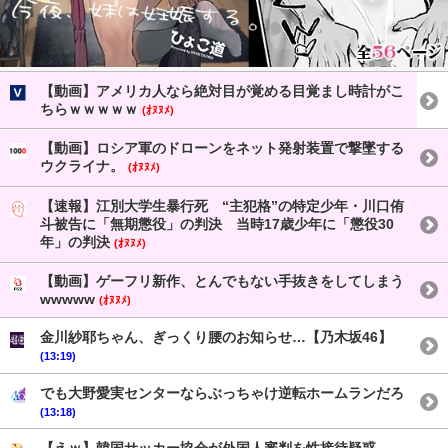
【動画】アメリカ人なら絶対目が覚める目覚まし時計がこ
ちらｗｗｗｗｗ
(ｵﾇﾇﾒ)
【動画】ロシア軍のドローンをネット発射装置で撃墜する
ウクライナ。
(ｵﾇﾇﾒ)
【速報】江別大学生暴行死 “主犯格”の特定少年・川口侑
斗被告に「無期懲役」の判決 当時17歳少年に「懲役30
年」の判決
(ｵﾇﾇﾒ)
【動画】ゲーフリ新作、とんでもない手抜きをしてしまう
wwwww
(ｵﾇﾇﾒ)
金川紗耶ちゃん、ぎっくり腰のお知らせ…【乃木坂46】
(13:19)
でも大野愛実センターならぶっちゃけ逆転ホームランだろ
(13:18)