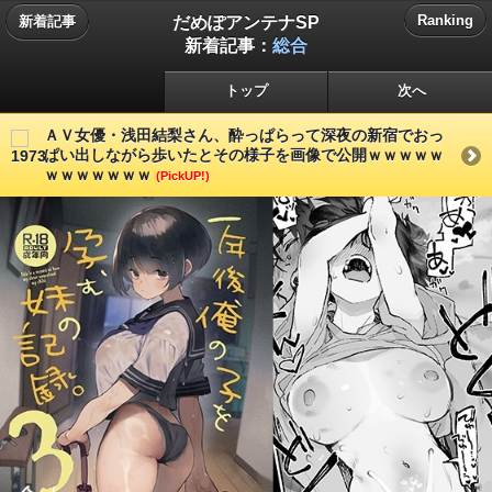
だめぽアンテナSP
Ranking
新着記事
新着記事：
総合
トップ
次へ
ＡＶ女優・浅田結梨さん、酔っぱらって深夜の新宿でおっ
ぱい出しながら歩いたとその様子を画像で公開ｗｗｗｗｗ
ｗｗｗｗｗｗｗ
(PickUP!)