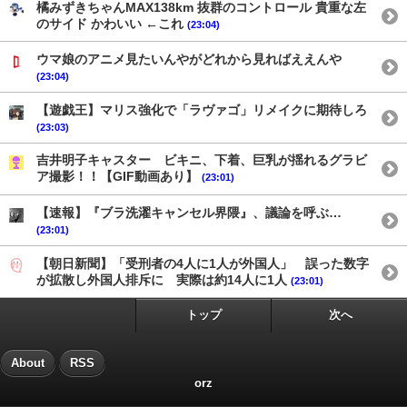
橘みずきちゃんMAX138km 抜群のコントロール 貴重な左
のサイド かわいい ←これ
(23:04)
ウマ娘のアニメ見たいんやがどれから見ればええんや
(23:04)
【遊戯王】マリス強化で「ラヴァゴ」リメイクに期待しろ
(23:03)
吉井明子キャスター ビキニ、下着、巨乳が揺れるグラビ
ア撮影！！【GIF動画あり】
(23:01)
【速報】『ブラ洗濯キャンセル界隈』、議論を呼ぶ…
(23:01)
【朝日新聞】「受刑者の4人に1人が外国人」 誤った数字
が拡散し外国人排斥に 実際は約14人に1人
(23:01)
トップ
次へ
About
RSS
orz