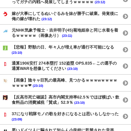
ってガチの内戦へ発展してしまうｗｗｗｗｗ
(23:12)
嫁が大事にしてるぬいぐるみを妹が勝手に破棄。発覚後に
俺の嫁が壊れた
(23:12)
元NHK気象予報士・吉井明子(45)菊地姫奈と同じ水着を着
るｗｗｗｗｗ（画像あり）
(23:11)
【悲報】野獣の日、年々人が増え車が通行不可能になる
(23:10)
通算1906安打 274本塁打 152盗塁 OPS.835←この選手の
通算WARを想像してください
(23:10)
【画像】陰キャ巨乳の最高峰、見つかるｗｗｗwｗｗｗｗ
ｗｗｗｗ❤
(23:10)
【反高市死亡確認】高市内閣支持率62.5％でほぼ横ばい 飲
食料品の消費減税「賛成」52.9％
(23:10)
37になり戦隊モノの歌を好きになるとは思いもしなかった
(23:09)
悪いドイツ人に騙されて知らん小学校に監禁された音楽