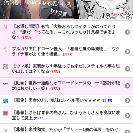
【お通し問題】有吉「大根おろしにイクラがのってたり
さ、“嫌だ…”ってなる」←これぶっちゃけ共感できるよ
な？
(ｵﾇﾇﾒ)
ブルガリアにドローン侵入…「相当な量の爆発物」「ウク
ライナ軍がよく使う機種」
(ｵﾇﾇﾒ)
【ウマ娘】実装から１年経っても未だにスティルの事を思
い出しては辛くなる
(ｵﾇﾇﾒ)
【動画】世界一過酷なオフロードレースのコース設計が絶
対におかしい（笑）
(ｵﾇﾇﾒ)
【画像】田舎のJK、地味にレベル高いｗｗｗｗ
(23:19)
【悲報】さらば青春の光さん、ひょうろくさんを廃墟に放
置して炎上
(23:16)
【悲報】米共和党、たかが「ブリトー1個の値段」をめぐ