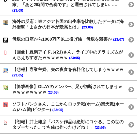
家、「あと2時間で合奏です」と通告されてしまい……
(23:09)
海外の反応：東アジア各国の出生率を比較したデータに海
外衝撃「まさかの日本が最高とは」
(23:09)
母親の口座から1000万円以上投げ銭→母親を殺害か
(23:07)
【画像】豊満アイドル(21)さん、ライブ中のチラリズムが
えちえちすぎたｗｗｗｗｗｗ
(23:05)
【悲報】専業主婦、夫の夜食を有料化してしまうｗｗｗｗ
(23:05)
【衝撃画像】GLAYのメンバー、足が切断されてしまうｗ
ｗｗｗｗｗｗｗｗ
(23:05)
ソフトバンクさん、ここからロッテ戦(ホーム)楽天戦(ホー
ム)ハム戦(ビジター)
(23:05)
【朗報】井上雄彦「バスケ作品は絶対にコケる。この世の
タブーだった。でも俺は作ったけどね！」
(23:05)