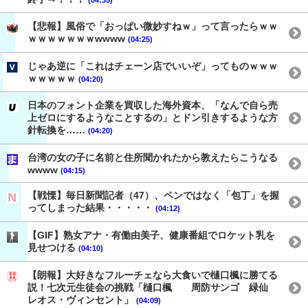
【悲報】風俗で「おっぱい微妙すねｗ」って言ったらｗｗ
ｗｗｗｗｗｗｗwwww
(04:25)
じゃあ逆に「これはチェーン店でいいぞ」ってものｗｗｗ
ｗｗｗｗｗ
(04:20)
日本のフォント企業を買収した海外資本、「なんで自ら売
上ゼロにするようなことするの」とドン引きするような方
針転換を……
(04:20)
台湾の女の子に名前と住所聞かれたから教えたらこうなる
wwww
(04:15)
【戦慄】毎日新聞記者（47）、ペンではなく「包丁」を握
ってしまった結果・・・・・
(04:12)
【GIF】熟女アナ・有働由美子、健康番組でロケット乳を
見せつける
(04:10)
【朗報】大好きなフルーチェなら大食いで樋口楓に勝てる
説！七次元生徒会の挑戦「樋口楓 周防サンゴ 緑仙
レオス・ヴィンセント」
(04:09)