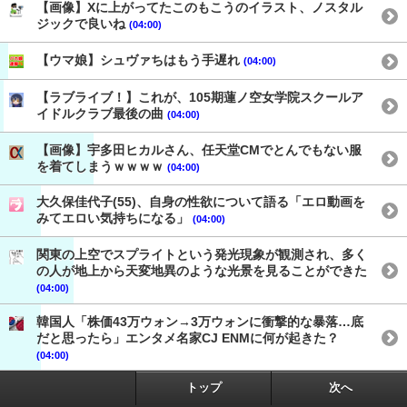
【画像】Xに上がってたこのもこうのイラスト、ノスタル
ジックで良いね
(04:00)
【ウマ娘】シュヴァちはもう手遅れ
(04:00)
【ラブライブ！】これが、105期蓮ノ空女学院スクールア
イドルクラブ最後の曲
(04:00)
【画像】宇多田ヒカルさん、任天堂CMでとんでもない服
を着てしまうｗｗｗｗ
(04:00)
大久保佳代子(55)、自身の性欲について語る「エロ動画を
みてエロい気持ちになる」
(04:00)
関東の上空でスプライトという発光現象が観測され、多く
の人が地上から天変地異のような光景を見ることができた
(04:00)
韓国人「株価43万ウォン→3万ウォンに衝撃的な暴落…底
だと思ったら」エンタメ名家CJ ENMに何が起きた？
(04:00)
トップ
次へ