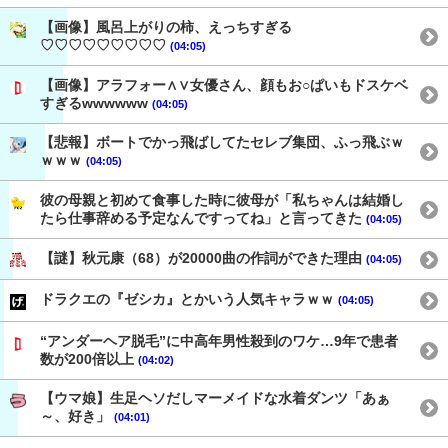
【画像】風呂上がりの柿、えっちすぎる
♡♡♡♡♡♡♡♡♡
(04:05)
【画像】アラフォー∧∨女優さん、顔もお○ぱいもドスケベ
すぎるwwwwww
(04:05)
【悲報】ボートでかっ飛ばしてたセレブ集団、ふっ飛ぶｗ
ｗｗｗ
(04:05)
彼の母親と初めて食事した時に彼母が「私ちゃんは結婚し
たら仕事辞める予定なんですってね」と言ってきた
(04:05)
【謎】秋元康（68）が20000曲の作詞ができた理由
(04:05)
ドラクエの『ゼシカ』とかいう人気キャラｗｗ
(04:05)
“アンダーヘア脱毛”に中高年男性殺到のワケ…9年で患者
数が200倍以上
(04:02)
【ウマ娘】生足ヘソだしマーメイドな水着ダンツ「あぁ
～、好き」
(04:01)