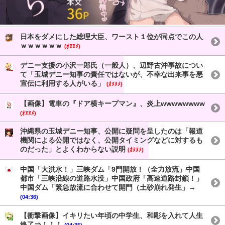
日本をダメにした総理大臣、ワースト１位が同点でこの人
ｗｗｗｗｗｗ
(ｵﾇﾇﾒ)
デニー支援の小沢一郎氏（一般人）、辺野古沖事故につい
て「玉城デニー知事の責任ではないが、不幸な出来事を悪
宣伝に利用する人がいる」
(ｵﾇﾇﾒ)
【画像】電車の『ドア横キープマン』、炎上wwwwwwww
(ｵﾇﾇﾒ)
沖縄県の玉城デニー知事、公開に疑問を呈したのは「報道
機関による公開ではなく、公開タイミングなどに対するも
のだった」とよくわからない説明
(ｵﾇﾇﾒ)
中国「大洪水！」三峡ダム「9門開放！（全力放流」中国
都市「三峡沿線の道路水没」中国政府「高速道路封鎖！」
中国ダム「緊急放流に合わせて開門（土砂崩れ発生」→
(04:36)
【衝撃画像】イキリたい年頃の中学生、和彫を入れて人生
終了⇒！！！
(04:35)