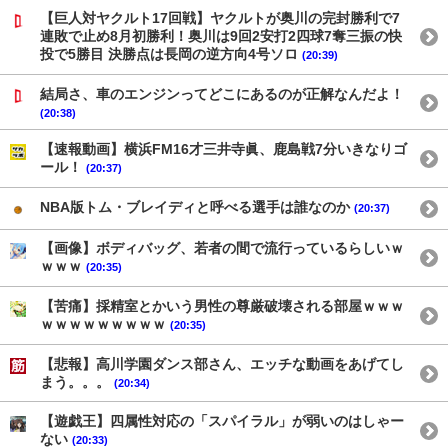
【巨人対ヤクルト17回戦】ヤクルトが奥川の完封勝利で7
連敗で止め8月初勝利！奥川は9回2安打2四球7奪三振の快
投で5勝目 決勝点は長岡の逆方向4号ソロ
(20:39)
結局さ、車のエンジンってどこにあるのが正解なんだよ！
(20:38)
【速報動画】横浜FM16才三井寺眞、鹿島戦7分いきなりゴ
ール！
(20:37)
NBA版トム・ブレイディと呼べる選手は誰なのか
(20:37)
【画像】ボディバッグ、若者の間で流行っているらしいｗ
ｗｗｗ
(20:35)
【苦痛】採精室とかいう男性の尊厳破壊される部屋ｗｗｗ
ｗｗｗｗｗｗｗｗｗ
(20:35)
【悲報】高川学園ダンス部さん、エッチな動画をあげてし
まう。。。
(20:34)
【遊戯王】四属性対応の「スパイラル」が弱いのはしゃー
ない
(20:33)