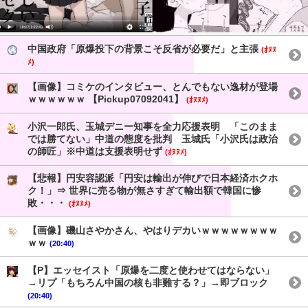
中国政府「原爆投下の背景こそ反省が必要だ」と主張
(ｵﾇﾇ
ﾒ)
【画像】コミケのインタビュー、とんでもない逸材が登場
ｗｗｗｗｗｗ 【Pickup07092041】
(ｵﾇﾇﾒ)
小沢一郎氏、玉城デニー知事を全力応援表明 「このまま
では勝てない」中道の態度を批判 玉城氏「小沢氏は政治
の師匠」※中道は支援表明せず
(ｵﾇﾇﾒ)
【悲報】円安容認派「円安は輸出が伸びで日本経済ホクホ
ク！」⇒ 世界に売る物が無さすぎて輸出額で韓国に惨
敗・・・
(ｵﾇﾇﾒ)
【画像】磯山さやかさん、やはりデカいｗｗｗｗｗｗｗｗ
ｗｗ
(20:40)
【P】エッセイスト「原爆を二度と使わせてはならない」
→リプ「もちろん中国の核も非難する？」→即ブロック
(20:40)