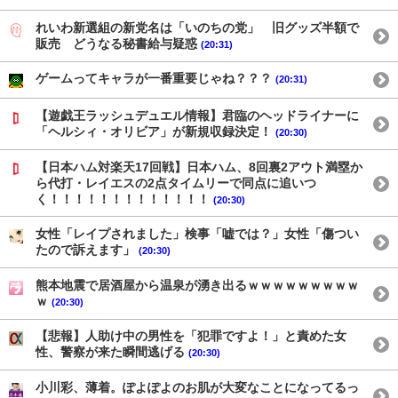
れいわ新選組の新党名は「いのちの党」 旧グッズ半額で
販売 どうなる秘書給与疑惑
(20:31)
ゲームってキャラが一番重要じゃね？？？
(20:31)
【遊戯王ラッシュデュエル情報】君臨のヘッドライナーに
「ヘルシィ・オリビア」が新規収録決定！
(20:30)
【日本ハム対楽天17回戦】日本ハム、8回裏2アウト満塁か
ら代打・レイエスの2点タイムリーで同点に追いつ
く！！！！！！！！！！！！！
(20:30)
女性「レイプされました」検事「嘘では？」女性「傷つい
たので訴えます」
(20:30)
熊本地震で居酒屋から温泉が湧き出るｗｗｗｗｗｗｗｗｗ
ｗ
(20:30)
【悲報】人助け中の男性を「犯罪ですよ！」と責めた女
性、警察が来た瞬間逃げる
(20:30)
小川彩、薄着。ぽよぽよのお肌が大変なことになってるっ