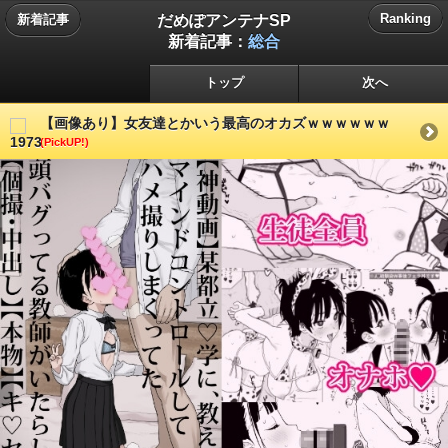
だめぽアンテナSP
Ranking
新着記事
新着記事：
総合
トップ
次へ
【画像あり】女友達とかいう最高のオカズｗｗｗｗｗｗ
(PickUP!)