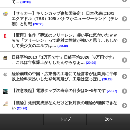
て...
(20:30)
【サッカー】キリンカップ参加国決定！ 日本代表は10/1
エクアドル（TBS）10/5 パナマかニュージーランド（テレ
朝）と対戦
(20:30)
【驚愕】名作『葬送のフリーレン』凄い事に気付いたｗｗ
ｗｗ「フリーレン」って絶対に性欲が強いと思う…もしか
して美少女のエルフは…
(20:30)
日経平均2013「1万円です」日経平均2026「6万円です」
←これは年収爆上がりしたんやろなぁ…
(20:29)
経済崩壊の中国・広東省の工場にて経営者が従業員に半年
以上給料未払いした挙句高飛び。工場は空っぽに
(20:29)
【注意喚起】電源タップの寿命の目安は3〜5年です
(20:27)
【議論】死刑賛成派なんだけど反対派の理論が理解できな
い
(20:26)
トップ
次へ