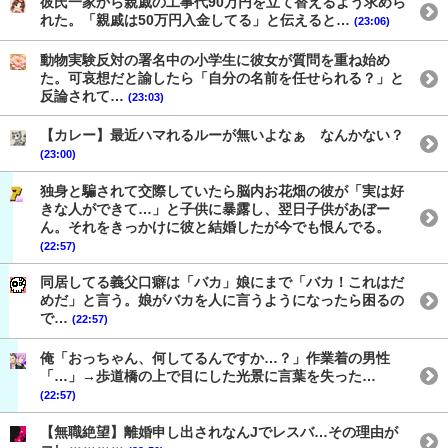
彼氏一家から親戚の工事代90万円を立て替えるよう求めら
れた。「親戚は50万円入金してる」と伝えると…
(23:06)
動物実験反対の署名中の小学生に彼女が質問を重ね始め
た。可哀想だと諭したら「自分の名前を任せられる？」と
反論されて…
(23:03)
【カレー】最近ハマれるルーが無いよなぁ なんかない？
(23:00)
独身と騙されて交際していたら脳内お花畑の彼が「実は好
きな人ができて…」と子供に暴露し、翌日子供があぼー
ん。それをきっかけに彼と結婚したが今でも恨んでる。
(22:57)
同居してる義父口癖は「バカ」娘にまで「バカ！これはだ
めだ」と言う。娘がバカを人に言うようになったら困るの
で…
(22:57)
俺「おっちゃん、何してるんですか…？」作業着の男性
「…」→歩道橋の上で目にした光景に言葉を失った…
(22:57)
【無職絶望】離婚申し出されなんJでレスバ…その理由が