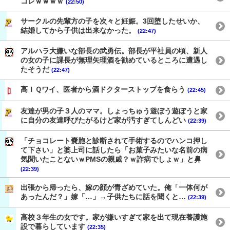
コレｗｗｗｗ
(22:50)
サークルの先輩方の子を次々と妊娠。3回堕したせいか、
結婚してから子供は出来なかった。
(22:47)
アルハラ大嫌いな部長の武勇伝。部長が平社員の頃、新人
の女の子に課長が無理矢理酒を勧めているところに遭遇し
たそうだ
(22:47)
高ＩＱワイ、医者から酒ドクターストップを食らう
(22:45)
友達が男の子３人のママ。しょっちゅう遊ぼう遊ぼうと家
に自分の友達呼びたがるけど家が汚すぎてしんどい
(22:39)
「チョコレート嚢胞と診断されて手術するのでハンコ押し
て下さい」と婆上司に話したら「お菓子みたいな名前の病
気聞いたことないｗPMSの親戚？ｗ詐病でしょｗ」と鼻
(22:39)
出張から帰ったら、嫁の顔が青ざめていた。俺「一体何が
あったんだ？」嫁「…」→子供たちに話を聞くと…
(22:39)
高校３年生の女です。家が嫌いすぎて家を出て現在養護施
設で暮らしています
(22:35)