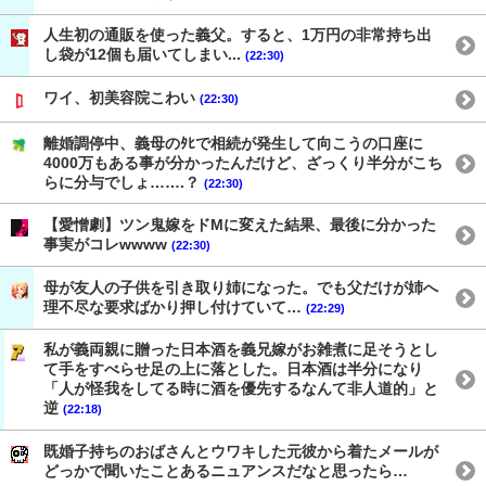
人生初の通販を使った義父。すると、1万円の非常持ち出
し袋が12個も届いてしまい...
(22:30)
ワイ、初美容院こわい
(22:30)
離婚調停中、義母のﾀﾋで相続が発生して向こうの口座に
4000万もある事が分かったんだけど、ざっくり半分がこち
らに分与でしょ…….？
(22:30)
【愛憎劇】ツン鬼嫁をドMに変えた結果、最後に分かった
事実がコレwwww
(22:30)
母が友人の子供を引き取り姉になった。でも父だけが姉へ
理不尽な要求ばかり押し付けていて…
(22:29)
私が義両親に贈った日本酒を義兄嫁がお雑煮に足そうとし
て手をすべらせ足の上に落とした。日本酒は半分になり
「人が怪我をしてる時に酒を優先するなんて非人道的」と
逆
(22:18)
既婚子持ちのおばさんとウワキした元彼から着たメールが
どっかで聞いたことあるニュアンスだなと思ったら…