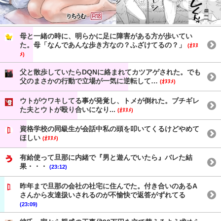
母と一緒の時に、明らかに足に障害がある方が歩いてい
た。母「なんであんな歩き方なの？ふざけてるの？」
(ｵﾇﾇ
ﾒ)
父と散歩していたらDQNに絡まれてカツアゲされた。でも
父のまさかの行動で立場が一気に逆転して…
(ｵﾇﾇﾒ)
ウトがウワキしてる事が発覚し、トメが倒れた。ブチギレ
た夫とウトが殴り合いになり...
(ｵﾇﾇﾒ)
資格学校の同級生が会話中私の頭を叩いてくるけどやめて
ほしい
(ｵﾇﾇﾒ)
有給使って旦那に内緒で『男と遊んでいたら』バレた結
果・・・
(23:12)
昨年まで旦那の会社の社宅に住んでた。付き合いのあるA
さんから友達扱いされるのが不愉快で返答がずれてる
(23:09)