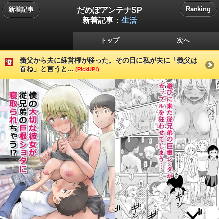
だめぽアンテナSP
Ranking
新着記事
新着記事：
生活
トップ
次へ
義父から夫に経営権が移った。その日に私が夫に「義父は
首ね」と言うと...
(PickUP!)