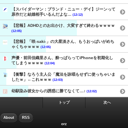
【スパイダーマン：ブランド・ニュー・デイ】ジーンって
原作だと結婚相手いるんだよな…
(12:12)
【悲報】ADHDとのお出かけ、大変すぎて終わるｗｗｗｗ
(12:05)
【悲報】「咲-saki-」の大星淡さん、もうおっぱいがめち
ゃくちゃｗｗｗ
(12:05)
声優・前田佳織里さん、酔っぱらってiPhoneを初期化し
てしまうｗｗｗｗ
(12:04)
【衝撃】なろう主人公「魔法を詠唱もせずに使っちゃいま
したｗ」←これｗｗｗ
(12:03)
幼馴染み彼女からの誘惑に勝てなくて…♪
(12:02)
トップ
次へ
About
RSS
orz