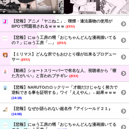
【悲報】アニメ「ヤニねこ」、喫煙・違法薬物の使用が
BPOで問題視されるｗｗｗｗ
(ｵﾇﾇﾒ)
【悲報】にゅう工房の甥「おじちゃんどんな漫画描いてる
の？」にゅう工房「…」
(ｵﾇﾇﾒ)
【ミリマス】どんな所でもおひとり様が出来るプロデュー
サー
(ｵﾇﾇﾒ)
【動画】ショートスリーパーで有名な人、視聴者から「寝
た方がいい」と言われブチギレ
(ｵﾇﾇﾒ)
【悲報】NARUTOのロックリー「才能だけじゃなく努力で
逆転できる事を証明する」ワイ「ええやん」←結果ｗｗｗ
(14:18)
【悲報】なぜか語られない超名作『アイシールド２１』
(14:08)
【悲報】にゅう工房の甥「おじちゃんどんな漫画描いてる