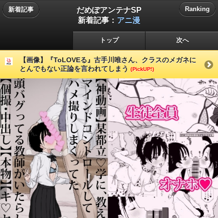
だめぽアンテナSP
Ranking
新着記事
新着記事：
アニ漫
トップ
次へ
【画像】『ToLOVEる』古手川唯さん、クラスのメガネに
とんでもない正論を言われてしまう
(PickUP!)