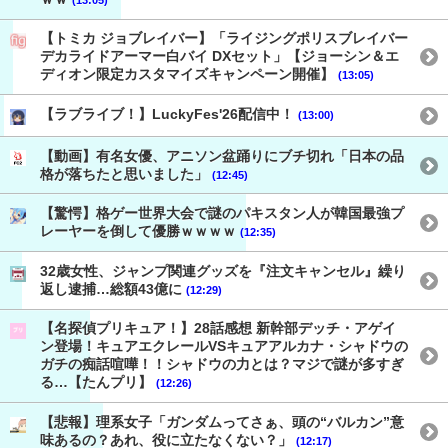
【トミカ ジョブレイバー】「ライジングポリスブレイバー
デカライドアーマー白バイ DXセット」【ジョーシン＆エ
ディオン限定カスタマイズキャンペーン開催】
(13:05)
【ラブライブ！】LuckyFes'26配信中！
(13:00)
【動画】有名女優、アニソン盆踊りにブチ切れ「日本の品
格が落ちたと思いました」
(12:45)
【驚愕】格ゲー世界大会で謎のパキスタン人が韓国最強プ
レーヤーを倒して優勝ｗｗｗｗ
(12:35)
32歳女性、ジャンプ関連グッズを『注文キャンセル』繰り
返し逮捕…総額43億に
(12:29)
【名探偵プリキュア！】28話感想 新幹部デッチ・アゲイ
ン登場！キュアエクレールVSキュアアルカナ・シャドウの
ガチの痴話喧嘩！！シャドウの力とは？マジで謎が多すぎ
る…【たんプリ】
(12:26)
【悲報】理系女子「ガンダムってさぁ、頭の“バルカン”意
味あるの？あれ、役に立たなくない？」
(12:17)