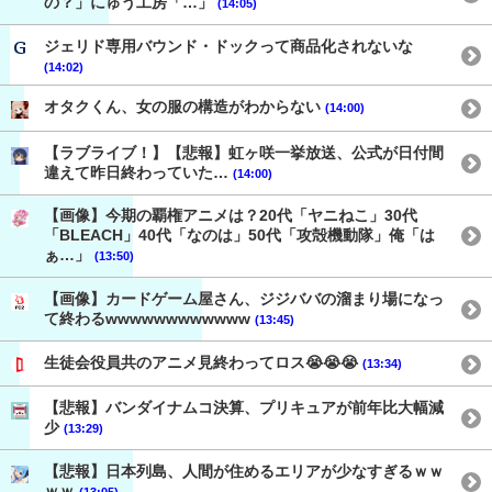
の？」にゅう工房「…」
(14:05)
ジェリド専用バウンド・ドックって商品化されないな
(14:02)
オタクくん、女の服の構造がわからない
(14:00)
【ラブライブ！】【悲報】虹ヶ咲一挙放送、公式が日付間
違えて昨日終わっていた…
(14:00)
【画像】今期の覇権アニメは？20代「ヤニねこ」30代
「BLEACH」40代「なのは」50代「攻殻機動隊」俺「は
ぁ…」
(13:50)
【画像】カードゲーム屋さん、ジジババの溜まり場になっ
て終わるwwwwwwwwwwww
(13:45)
生徒会役員共のアニメ見終わってロス😭😭😭
(13:34)
【悲報】バンダイナムコ決算、プリキュアが前年比大幅減
少
(13:29)
【悲報】日本列島、人間が住めるエリアが少なすぎるｗｗ
ｗｗ
(13:05)