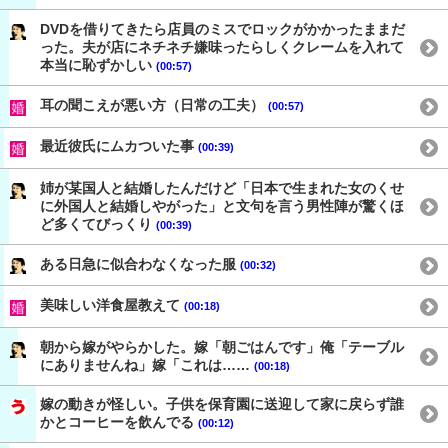
DVDを借りてきたら店員のミスでロックがかかったままだ
った。夫が店にネチネチ嫌味ったらしくクレームを入れて
本当に恥ずかしい
(00:57)
耳の聞こえが悪い方（日常の工夫）
(00:57)
最近彼氏にムカついた事
(00:39)
姉が某国人と結婚したんだけど「日本で生まれた女のくせ
に外国人と結婚しやがった」と文句を言う男性陣が驚くほ
ど多くてびっくり
(00:39)
ある日急に似合わなくなった服
(00:32)
美味しい洋食屋教えて
(00:18)
朝から嫁がやらかした。嫁「朝ごはんです」俺「テーブル
にありませんね」嫁「これは……
(00:18)
嫁の動きが怪しい。子供を保育園に送迎して家に戻らず誰
かとコーヒーを飲んでる
(00:12)