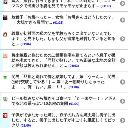
隣人「旅行に行ってきます！」私「この時期に？」→ノー
マスクで出掛ける姿を見てモヤモヤが止まらず…
(01:17)
放置子「お腹へった～」女性「お母さんはどうしたの？」
→ 大胆すぎる尋問で...
(01:15)
義母が初対面の私の父を学校もろくに出ていないんでし
ょ？」と見下した。しかし父が漁業を経営していると知る
と…
(01:06)
将来嫁親と住むための二世帯住宅を建てるという息子が援
助を求めてきた。「同額が欲しい。でも正確な土地の金額
と差額は教えられません」と…
(01:03)
間男「旦那と別れて俺と結婚してよ」嫁「うーん…」間男
(強行突破してやる！) → 嫁「あー朝帰りしちゃった
よ……」俺「おい」嫁「！！」
(01:00)
ビール飲みながら焼きそば食べて 「たーまやー！」と叫ん
でる北欧系っぽい10名程の集団
(01:00)
子供ができなかった姉に、双子の片方を姉夫婦に養子に出
した。すると、養子に出した子がすごく礼儀正しくてビッ
クリ
(01:00)