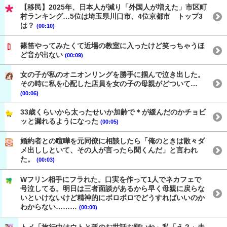
【移民】2025年、日本人が減り「外国人が増えた」市区町
村ランキング…5位は埼玉県川口市、4位京都市 トップ3
は？
(00:10)
篠笛やってみたくて近場の教室に入ったけど笑っちゃうほ
ど音が出ない
(00:09)
女の子が私のオニオンリングを勝手に掴んで泣き出した。
その時に私を心配した店員を女の子の母親がどついて…
(00:06)
33歳くらいから太ったせいか加齢で＊が緩んだのかチョビ
ッと漏れるようになった
(00:05)
婚約者との喧嘩を元同僚に相談したら「俺のときは散々ダ
メ出ししといて、その人が言ったら聞くんだ」と言われ
た。
(00:03)
Wフリン相手にフラれた。口実を作って1人でネカフェで
号泣してる。明日は三者面談があるから早く母親に戻らな
いといけないけど精神的にボロボロでどうすればいいのか
わからない………
(00:00)
トメ「旅行中はウトと孫のお世話お願いね」私「え？」夫