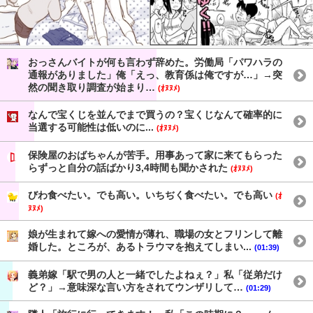
おっさんバイトが何も言わず辞めた。労働局「パワハラの
通報がありました」俺「えっ、教育係は俺ですが…」→突
然の聞き取り調査が始まり…
(ｵﾇﾇﾒ)
なんで宝くじを並んでまで買うの？宝くじなんて確率的に
当選する可能性は低いのに...
(ｵﾇﾇﾒ)
保険屋のおばちゃんが苦手。用事あって家に来てもらった
らずっと自分の話ばかり3,4時間も聞かされた
(ｵﾇﾇﾒ)
びわ食べたい。でも高い。いちぢく食べたい。でも高い
(ｵ
ﾇﾇﾒ)
娘が生まれて嫁への愛情が薄れ、職場の女とフリンして離
婚した。ところが、あるトラウマを抱えてしまい...
(01:39)
義弟嫁「駅で男の人と一緒でしたよねぇ？」私「従弟だけ
ど？」→意味深な言い方をされてウンザリして…
(01:29)