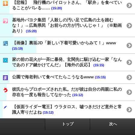
【悲報】 飛行機のパイロットさん、「駅弁」を食べてい
ることがバレる……
(15:20)
基地外パヨク集団「人殺しの汚い足で広島の土を踏む
な！」→広島県民「お前らの方が汚いんじゃ！」（※動画
あり）
(15:20)
【画像】裏垢JD「新しい下着可愛いからみて！」www
(15:19)
家の前の花火が一斉に暴発、玄関先に駆け込む一家「なん
であのドア鍵かけてんだ」【海外の反応】
(15:15)
公園で海老剥いて食べてたらこうなるwww
(15:15)
彼氏からプロポーズされた私。だが彼は自分の両親に私の
存在を一度も報告してなかった
(15:12)
【仮面ライダー電王】ウラタロス、嘘つきだけど意外と常
識人寄りだよね
(15:12)
トップ
次へ