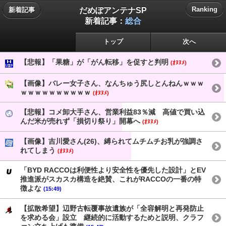
だめぽアンテナSP
Ranking
新着記事
新着記事：
総合
トップ
次へ
【悲報】「果糖」が「がん転移」を促すと判明
(ｵﾇﾇﾒ)
【画像】バレー女子さん、なんちゅう尻しとんねんｗｗｗ
ｗｗｗｗｗｗｗｗｗｗ
(ｵﾇﾇﾒ)
【悲報】コメ卸大手さん、営業利益83％減 高値で買い込
んだ米が売れず「損切り祭り」開幕へ
(ｵﾇﾇﾒ)
【画像】吉川愛さん(26)、縛られてムチムチお乳が強調さ
れてしまう
(ｵﾇﾇﾒ)
「BYD RACCOは利便性より安全性を優先した設計」とEV
推進派がスカスカ構造を絶賛、これがRACCOの一番の特
徴よな
(15:49)
【拡散希望】辺野古転覆事故遺族が「全容解明と再発防止
を求める会」設立 継続的に活動するためと説明、クラフ