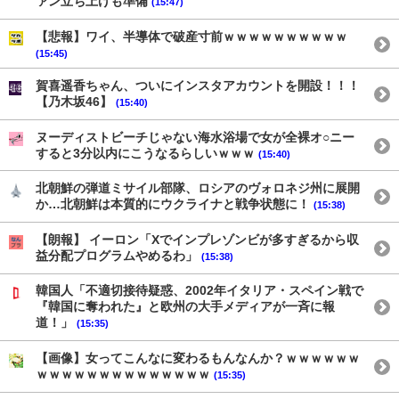
ァン立ち上げも準備
(15:47)
【悲報】ワイ、半導体で破産寸前ｗｗｗｗｗｗｗｗｗｗ
(15:45)
賀喜遥香ちゃん、ついにインスタアカウントを開設！！！
【乃木坂46】
(15:40)
ヌーディストビーチじゃない海水浴場で女が全裸オ○ニー
すると3分以内にこうなるらしいｗｗｗ
(15:40)
北朝鮮の弾道ミサイル部隊、ロシアのヴォロネジ州に展開
か…北朝鮮は本質的にウクライナと戦争状態に！
(15:38)
【朗報】 イーロン「Xでインプレゾンビが多すぎるから収
益分配プログラムやめるわ」
(15:38)
韓国人「不適切接待疑惑、2002年イタリア・スペイン戦で
『韓国に奪われた』と欧州の大手メディアが一斉に報
道！」
(15:35)
【画像】女ってこんなに変わるもんなんか？ｗｗｗｗｗｗ
ｗｗｗｗｗｗｗｗｗｗｗｗｗｗ
(15:35)