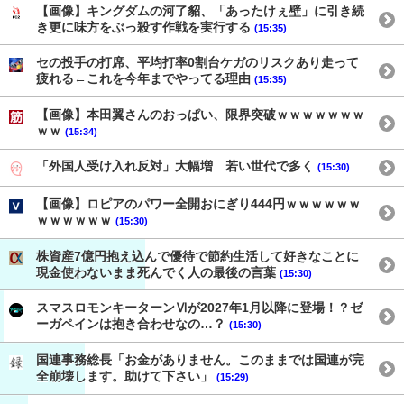
【画像】キングダムの河了貂、「あったけぇ壁」に引き続
き更に味方をぶっ殺す作戦を実行する
(15:35)
セの投手の打席、平均打率0割台ケガのリスクあり走って
疲れる←これを今年までやってる理由
(15:35)
【画像】本田翼さんのおっぱい、限界突破ｗｗｗｗｗｗｗ
ｗｗ
(15:34)
「外国人受け入れ反対」大幅増 若い世代で多く
(15:30)
【画像】ロピアのパワー全開おにぎり444円ｗｗｗｗｗｗ
ｗｗｗｗｗｗ
(15:30)
株資産7億円抱え込んで優待で節約生活して好きなことに
現金使わないまま死んでく人の最後の言葉
(15:30)
スマスロモンキーターンⅥが2027年1月以降に登場！？ゼ
ーガペインは抱き合わせなの…？
(15:30)
国連事務総長「お金がありません。このままでは国連が完
全崩壊します。助けて下さい」
(15:29)