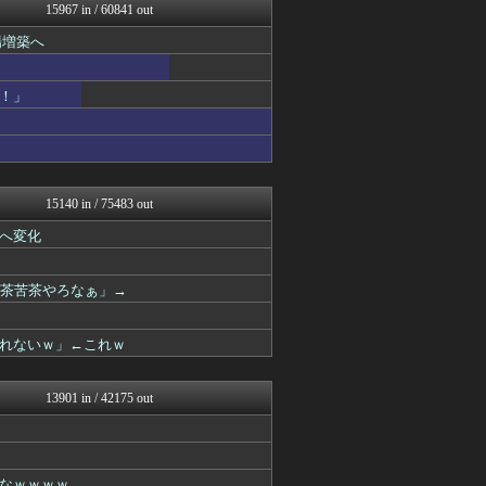
いたしん！
15967 in / 60841 out
修羅の華-家庭・生活まとめ
場増築へ
アニはつ -アニメ発信場-
正義の見方
汎用型自作PCまとめ
！」
ゲーム実況者速報＠YouT...
常識的に考えた
オーバージョイド！
アルファルファモザイク＠ネ...
ウマ娘うまぴょい速報
スターライト速報 -遊戯王...
15140 in / 75483 out
あらまめ2ch
へ変化
哲学ニュースnwk
日刊やきう速報
ゆるゲーマー遅報
滅茶苦茶やろなぁ」→
オレ的ゲーム速報＠刃
ほんわかMkⅡ
かぞくちゃんねる
れないｗ」←これｗ
みそパンNEWS
キニ速
ポーランドボール 翻訳
13901 in / 42175 out
コンテンツ・声優 | ラブ...
韓国ニュース反応まとめ
モッコスヌ〜ン
坂道情報通～乃木坂46まと...
なｗｗｗｗ