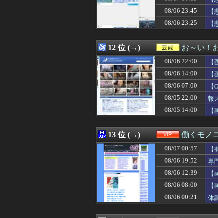
08/07 00:57
【有能】政府「ト
08/06 23:45
08/07 00:55
【悲報】W杯後無
【
08/07 00:55
エース級の財務官
08/06 23:25
【
08/07 00:50
【画像】少年院の女
08/07 00:50
【画像】片山さつ
08/07 00:50
ネット販売…「品
12 位 (→)
お～い！
08/07 00:49
【NBA】もしあ
08/06 22:00
【
08/07 00:48
【画像】卓球の張
08/07 00:48
【新台評価】「ス
08/06 14:00
【
08/07 00:45
【画像】被災者
08/06 07:00
【
08/07 00:45
『パラノマサイ
08/05 22:00
08/07 00:45
【画像】新人女
報
08/07 00:45
DeNA、若松尚
08/05 14:00
【
08/07 00:45
【悲報】漫画『
08/07 00:41
【速報】注文厨
08/07 00:40
【画像】巨乳娘「
13 位 (→)
働くモノニ
08/07 00:39
【快挙】野球ゲー
08/07 00:57
【
08/07 00:38
【ｼｺ画像】女さ
08/07 00:36
【画像】みい山作
08/06 19:52
専
08/07 00:36
DeNA関根大気
08/06 12:39
【
08/07 00:35
【朗報】秋田に
08/06 08:00
【
08/07 00:35
【衝撃】メイウェ
08/07 00:35
音楽理論の知識
08/06 00:21
体
08/07 00:34
【動画】浴衣ギ
08/07 00:33
【画像】佳子さ