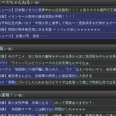
娯楽がこれwwwwww
ュースちゃんねる
[一覧]
毎日暴言を吐いてた兄が今では兄嫁に「うちの母を見習え！」と迫り...
ースより面白い漫画、ガチでこの世に存在しないかもしれないｗｗｗ
ニュース】日本製メモリに世界中から注文殺到！！！ １兆５０００億円で工
義】中露軍艦4隻が“日本一周” 防衛省が全航路を公開
速報】イオンモール熊本の爆発原因が判明！！！！
マホゲームなにかある？
島平和記念式典パヨク「中国人民と連帯して戦おー！悪政高市を打倒するぞー
バーのはちみつパン一部店舗だけなのか…絶望した
どの成果ない」 ゼレンスキー氏が日本の支援に不満を表明
朗報】韓国が熊本被災地に水を支援 ⇒ トイレの水にｗｗｗｗｗｗｗ
業の男に悪質な痴漢をされた。男「冤罪だ！お前を就職できなくして...
ニュース】 台風13号、迷走・・・
5年間嘘つかれてて心が壊れてるから相手してくれ
ットにいる武豊騎手とルメール騎手 紹介文おかしくね？
UTILITY SELECTION収録『聖なる心のバリア ...
速報
[一覧]
る「ひとり親方」が激増、Mac miniを大量購入しAIを従...
悲報】今のアニメ、女に自分の趣味をやらせる系から女に池沼役をやらせる系
ケて、破壊力ありすぎてクッソワロタｗｗｗｗｗｗｗｗｗ
Aクラスまで3ゲーム差wwwwwwwww
少ワイ「ワインってぶどうジュースの上位互換なんやろなぁ」
ちゃん・のあ先輩・もちづきさん「結婚してください！」←どうする？
水ハウス「地面師に55億円騙し取られた…」ワイ「はえーかわいそう…会社
苦言「みいちゃん呼びが揶揄する言葉として使われ、当事者から具体...
状】アプリ版で配信開始 伝説のクソゲーだよ。
画像】被災者まんさん、自衛隊の用意した仮設風呂に入浴する
るけど、代理出産ありだと思う。そういう仕事あるならやってみたい
タク「実際にプレイしたらわかるけどライザは友達って感じで性的な目では見
爆発事故 LPガス供給会社「当局の調査に全面的に協力」 経産省...
の男の人いるでしょ？
ポーランドの歴史の概要【ポーランドボール】
る速報！
[一覧]
すみれちゃんのお尻を意味もなく叩いてそうなキャラ【Liella...
画像】新人女性声優、水着になる「これって需要ありますか？」
7.7億ウォンが16人…自動選択15か所、手動1か所」→「毎...
】ハズレ店の烙印を押される運命、その正体とは？
画像】「未経験チー牛」には解けない問題がこれｗｗｗｗ
りのプロアイドル田村真佑ちゃん！！！【乃木坂46】
悲報】熊本地震発生時の「手術室」の映像、公開される。医療従事者って凄い