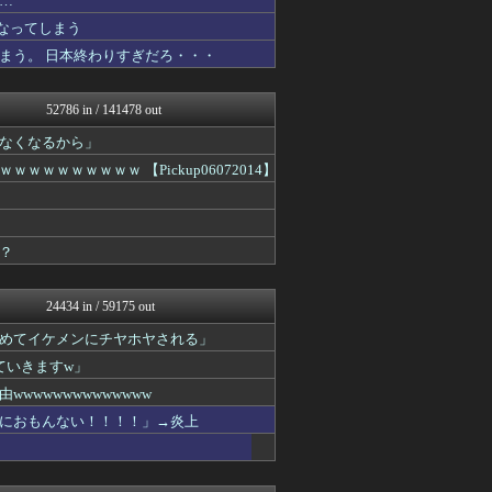
…
VIPPER速報
なってしまう
げぇ速
まう。 日本終わりすぎだろ・・・
まとめCUP
理想ちゃんねる
NEWSまとめもりー｜2c...
52786 in / 141478 out
アニメつぶやき速報‼︎
スコールちゃんねる｜２ちゃ...
なくなるから」
まとめ芸能＠美女画像まとめ...
ｗｗｗｗｗｗ 【Pickup06072014】
トレンドの通り道
【サッカー まとめ】サカラ...
あじあニュースちゃんねる
不思議.net - 5ch...
？
子育てちゃんねる
女子アナお宝画像速報－5c...
カンダタ速報
24434 in / 59175 out
watch＠２ちゃんねる
アニはつ -アニメ発信場-
めてイケメンにチヤホヤされる」
いたしん！
ていきますw」
Zチャンネル＠VIP
mutyunのゲーム+αブ...
wwwwwwwwwwww
GUNDAM.LOG｜ガン...
におもんない！！！！」→炎上
もえるあじあ(･∀･)
ネラーボイス
マジキチ速報
竜速（りゅうそく）