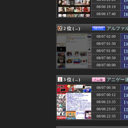
【
08/07 02:15
幼少ワイ「ワイ
08/06 19:19
【
08/07 02:15
FE万紫千紅さん
08/06 17:40
08/07 02:15
SEXに10万円
【
08/07 02:13
岸田元首相､日米
08/07 02:12
【悲報】日本の
2 位 (→)
アルファ
08/07 02:12
LIAR GAME 
08/07 02:10
シカホワ村上宗隆
08/07 02:00
【
08/07 02:10
【画像】橋本マ
08/07 01:50
【
08/07 02:09
美味いウイスキー
08/07 02:07
【凶気】ウガンダ
08/07 01:00
【
08/07 02:07
【ニュース】日本
08/07 00:50
【画
08/07 02:05
【画像】道頓堀女子
08/07 00:00
【
08/07 02:05
セミがうるさすぎ
08/07 02:05
【動画】全男子
08/07 02:05
ヤムチャは繰気
3 位 (→)
アニゲー
08/07 02:03
【動画】手術中
08/07 02:03
【朗報】ワンピー
08/07 00:36
【
08/07 02:03
【動画】謎の女
08/07 00:12
【
08/07 02:03
【速報】れいわ
08/07 02:02
08/06 23:35
【朗報】カプコン
【
08/07 02:02
アイナが乗って
08/06 23:05
【
08/07 02:02
（ ´_ゝ`）中
08/06 22:35
【
08/07 02:00
骨延長手術「0.
08/07 02:00
氷河期世代の非正
08/07 02:00
PCエンジンの名