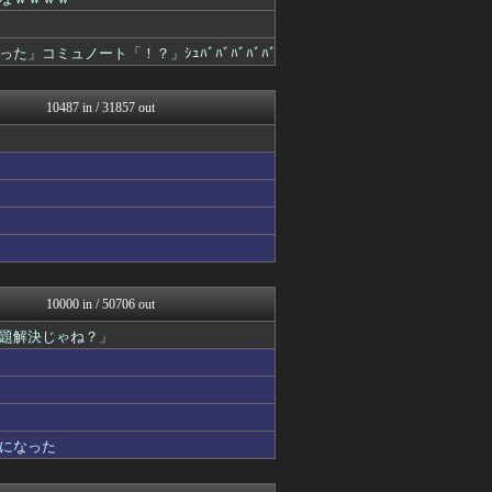
働くモノニュース : 人生...
【サッカー まとめ】サカラ...
国難にあってもの申す！！
コミュノート「！？」ｼｭﾊﾞﾊﾞﾊﾞﾊﾞﾊﾞ
アルファルファモザイク＠ネ...
ラビット速報
国難にあってもの申す！！
10487 in / 31857 out
バスケまとめ・COM
アナ速‐女子アナ画像速報
パチスロログ
VIPPER速報
げぇ速
わんこーる速報！
ベイスターズNEWS
ゲーム魔人
まとめたニュース
なんJミュージアム
10000 in / 50706 out
トレンドの通り道
題解決じゃね？」
えっ!?またここのサイト?
アニゲー速報
フィルダースチョイス
スコールちゃんねる｜２ちゃ...
不思議.net - 5ch...
ふぇー速
になった
筋肉速報
いたしん！