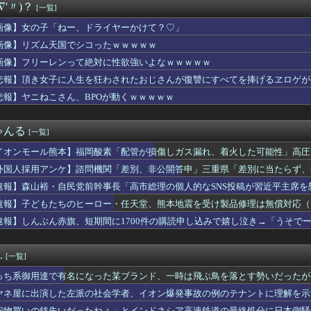
∇'〃)？
[一覧]
が突然民泊に…騒音や誤配達で住民から悲鳴 特区民泊を導入した東...
「女の子が泣くのは、ムカつきすぎてどうしていいのか分からなくな...
画像】女の子「ねー、ドライヤーかけて？♡」
脇チラ見え！！
画像】リズム天国でシコったｗｗｗｗｗ
にAV女優松本いちかと新井リマおって草
定】「反対」の財務省敗北 首相の不信根強く 人事介入をちらつか...
画像】フリーレンって絶対に性欲強いよなｗｗｗｗｗ
】予定立てるの苦手なので行き当たりばったりの旅行しかできません
悲報】頂き女子に人生を狂わされたおじさんが復讐にすべてを捧げるヱロゲが
ーですら英語で日常会話が出来るのにお前らときたら……
悲報】ヤニねこさん、BPOが動くｗｗｗｗｗ
後ケア施設、特室は1日360万ウォン！出産直後に家計が傾く」と...
本好き】中国人女性が「日本人と間違われた」衝撃エピソードが示す...
ア旅行先ランキング、日本はタイ、インドネシアに次いで3位ランク...
ゃんる
[一覧]
２人が並んだ結果ｗｗｗｗｗｗｗｗｗｗｗｗｗｗｗｗｗｗｗｗｗｗｗ...
ゃん、とち狂ったツイートをするｗｗｗｗｗｗｗｗｗｗｗ
イオンモール熊本】福岡酸素「配管が損傷しガス漏れ、着火した可能性」高圧
運転手、儲かりまくることが判明ｗｗｗｗｗｗｗｗｗｗｗｗｗｗｗｗ...
外国人採用アンケ】諮問機関「差別、非公開答申」三重県「差別に当たらず、
運転手、儲かりまくることが判明ｗｗｗｗｗｗｗｗｗｗｗｗｗｗｗｗ...
４）「私は陰キャ。人と話したくないので家に引きこもってPCでア...
速報】森山裕・自民党前幹事長「高市総理の個人的なSNS投稿が習近平主席を
要欄が凄すぎるｗｗｗ 【乃木坂46】
速報】子どもたちのヒーロー・任天堂、熊本地震を受け製品修理は無償対応（災
本】福岡酸素「配管が損傷しガス漏れ、着火した可能性」高圧ガス保...
速報】しんぶん赤旗、短期間に1700件の購読申し込みで嬉し泣き→「うそで
習わせたんだから弾きなさい」新婦「…」→披露宴で繰り広げられた...
「厳重な処罰を求める」
落も3位が射程圏内。新井監督「特別な日の試合だったので負けて悔...
なくおっぱい見せる女の子ｗｗｗｗｗｗｗｗｗ
.
[一覧]
マーサイズブラのつけ方を解説する巨乳女さん、エ口過ぎるｗｗｗｗ...
サポカの序盤あるある。「後に回すと逃げ回る」
っち系御用達で有名になった某ブランド、一時は飛ぶ鳥を落とす勢いだったが
生8人、在韓米軍平沢基地に無断侵入…米軍により身柄拘束！
ヤネ屋に出演した左派の社会学者、イオン爆発事故の例のテナントに理解を示
、町内会の掃除から汗だくで帰宅ｗｗｗｗｗｗ
安物買いの銭失いだったねぇ」とインドネシア高速鉄道の最終処分に日本側騒