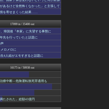
あらまめ2ch
WorldFootball...
があるけど全然怖くなかった」と主張して
パチンコ・パチスロ.com
情を寄せまくった結果……
VIPPER速報
フットボール速報
修羅場ハザード -復讐・D...
17099 in / 35400 out
もきゅ速(*´ω`*)人(...
素敵な鬼女様
者、帰国後『本家』に失望する事態に
鬼女の宅配便 - 修羅場・...
十年先を行っていたと話題に
まとめCUP
の声
ゴールデンタイムズ
NEWSまとめもりー｜2c...
をメロメロに
結婚・恋愛ニュースぷらす
高生4人組がエモすぎると話題に
なんJミュージアム
スコールちゃんねる｜２ちゃ...
コノユビニュース｜みんなの...
16175 in / 50938 out
トレンドの通り道
トレンドの通り道
U-1 NEWS.
治療中断―危険運転致死罪適用も
修羅場ライフ速報
女子アナお宝画像速報－5c...
不思議.net - 5ch...
カンダタ速報
満たされた」総額43億円
watch＠２ちゃんねる
Zチャンネル＠VIP