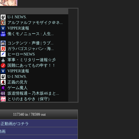
U-1 NEWS.
アルファルファモザイク＠ネ...
VIPPER速報
働くモノニュース : 人生...
コンテンツ・声優 | ラブ...
ガラパゴスジャパン - 海...
ヒーローNEWS
軍事・ミリタリー速報☆彡
国難にあってもの申す！！
VIPPER速報
U-1 NEWS.
正義の見方
ゲーム魔人
坂道情報通～乃木坂46まと...
とりのまるやき（保守）
まとめたニュース
フィルダースチョイス
117340 in / 78599 out
【サッカー まとめ】サカラ...
コノユビニュース｜みんなの...
修正動画がコチラ
バズッター速報
動画
ハロン棒ch
海外の反応スポーツ