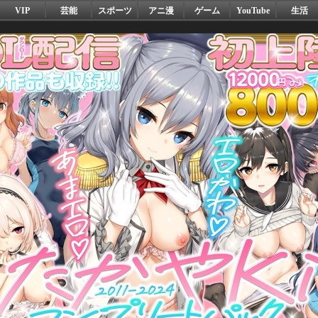
VIP
芸能
スポーツ
アニ漫
ゲーム
YouTube
生活