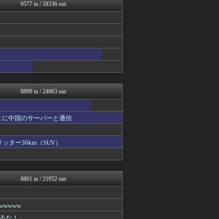
やみ速@なんJ西武まとめ
9577 in / 18336 out
コリアル
キニ速
ルフレch. - ファイア...
あらまめ2ch
WorldFootball...
原神速報 | GENSHI...
フットボール速報
あぁ^～こころがぴょんぴょ...
8890 in / 24063 out
とに中国のサーバーと通信
ッター36km（SUV）
8861 in / 21952 out
wwww
るな！」