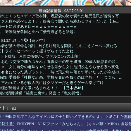
最新記事情報 - 08/07 03:01
れまくったメディア取材陣、堪忍袋の緒が切れた地元住民が苦情を寄...
ク人数を調べるよ！」←好奇心で開いたら終わるサイトだった【Ho...
コートに必ずある店ｗｗｗｗｗｗｗｗｗｗｗｗ
ん、避難所が各国と比べて優秀過ぎると話題に
Lｺｽﾞｶﾎ…？🐉【蓮ノ空】
者が猫の寿命を2倍に上げる注射剤を開発。これこそノーベル賞だろ...
ズ】ライトセーバーって握りづらそうだよね…
ケット残骸、月面に衝突か…ファルコン9の上段！
おむつ交換で噛みつかれ」看護助手の男を逮捕 90歳入院患者の顔...
ニメ、女に自分の趣味をやらせる系から女に池沼役をやらせる系へ変化
有名になった某ブランド、一時は飛ぶ鳥を落とす勢いだったが今期の...
教組委員長「杜撰な計画、学校が責めを負うのは当然」としつつも、...
と言われているが個人的にはクソゲーだと思うゲーム挙げてけ
の瞳が綺麗すぎて吸い込まれる！！！【乃木坂46】
限定の消費減税「確実に戻す」発言は「私の覚悟」
おすすめ
年ジャンプさん、最大発行部数653万部から急降下でついに100...
ット
ゆうか（元・小倉優香）が水着グラビア復帰ｗｗｗｗｗ
[一覧]
製造販売している川上産業、「プチプチ株式会社」に社名変更
外「飛田新地でこんなアイドル級の子と即ハメできるのかよ」⇒ 晒された無
風俗事情をご覧くださいｗｗｗｗｗｗｗｗｗｗwwww
閲覧注意】ENHYPEN・NI-KIファン「みなちゃん」（キャバ嬢・MINA）自殺
キンキンに冷えてやがる！
の引退後の姿に世界が騒然！←「これは素晴らしい！」（海外の反応...