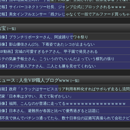
ラックはサービスエリア利用有料化すればサボらず走るし流問題解決...
所属の長友佑都が東京のJ1開幕戦に来場「みなさまへご挨拶させて...
悲報】サイバーコネクトツー社長、ジャンプ公式にブロックされるｗｗｗｗ
僚が異例転出へ 官邸幹部「協力的でなかったから」 [8/6]
悲報】美女インフルエンサー「残クレじゃなくて一括でアルファード買っちゃった」
看守さん、美人すぎるｗ 【Pickup05164708】
き（67）ちゃんの防災服ｗｗｗｗｗｗｗｗｗｗｗｗｗｗｗｗｗｗｗ...
切れ前に買うと満足感」集英社オンラインショップで“43億円分”...
お宝
[一覧]
の選手の身長が10cm違っていたら
画像】ブランチリポーターさん、阿波踊りでワキ祭り
本美和さんの胸がブルンブルン揺れてしまう ※gifあり
ロット ワールドダイスター」の初打ち感想 出玉報告【5ch口コ...
画像】影山優佳さん(25)、下着姿であたシコが止まらない
まんさん、自衛隊の用意した仮設風呂に入浴する
GIF動画】宮城の可愛すぎるチアさん、甲子園で発見される
ト』っていうゲームを2作連続クリアした
性声優、水着になる「これって需要ありますか？」
ステの気象予報士さん、こういうのでいいんだよっていう横乳の張り
輝も登録抹消する方針…急きょ登板で、4回2/3を投げた負担を考...
画像】フジの新人アナさん、二人とも腋を見せてくれない
ナナとカオル』作者、大腸がんステージ4
の女を逮捕
巨乳のママとディナーに来たよ❤」ﾊﾟｼｬ
ュース : 人生VIP職人ブログwww
[一覧]
ム、「パワプロ」が「ファミスタ」を倒して以来30年頂点に居座っ...
有能】政府「トラックはサービスエリア利用有料化すればサボらず走るし流問
ん「この水着きると溢れそう、、、」→お◯ぱいがエ口すぎワロタｗ...
者「居酒屋行く奴はバカ。ホストの初回なら居酒屋より安く飲めてイ...
門家「日本車はダサい、見てて恥ずかしい」
（31）、2軍でも腐らずにチャンス掴む「3割打っても呼ばれない...
画像】福岡、こんなのが普通に走ってるｗｗｗｗｗｗｗｗｗｗｗｗｗｗｗｗ
アラブが2兆円の投資決定ｗｗｗ
画像】日本さん、避難所が各国と比べて優秀過ぎると話題に
ザー「恵まれない子へ募金？そいつらが俺に何かしてくれたのか・・...
無しや楽器の技術を修めていない人の音楽
調不良で休んでパチンコ通ってたら、数十日単位の証拠写真撮られて会社クビ
ャル、おっぱいプルンプルンにはみ出させて踊るｗｗｗｗｗｗ
まが履いてそうなパンティ、真剣に議論