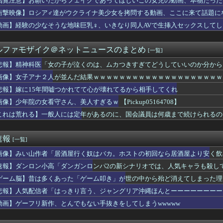
閲覧注意】お願いだからフェイクであってほしいこの女児の動画、本物だった
ンってぶどうジュースの上位互換なんやろなぁ」
衝撃映像】ロシア♂達がウクライナ美少女を拷問する動画、ここに来て話題に
、巨乳美少女を出してしまうｗｗ
払ってしまったらこうなるwww
動画】経験の少なそうな地味巨乳♀、いきなり同人AVで生挿入セックスしてし
の円買い協調介入は｢一時しのぎに過ぎない｣｢財政政策､金融政策...
歴史、ついに『崩壊』してしまう・・・・・
ルファモザイク＠ネットニュースのまとめ
[一覧]
-ライアーゲーム- 第17話 感想：秋山さんの逆転の策がバ...
、通訳なしで普通に会話。コーチ「今10段階で6ぐらい。来た時は...
悲報】精神科医「女の子が泣くのは、ムカつきすぎてどうしていいのか分から
ナミ、自宅の風呂場でHなパンティ姿を見せつける
画像】女子アナ２人が並んだ結果ｗｗｗｗｗｗｗｗｗｗｗｗｗｗｗｗｗｗｗｗｗｗｗｗ
を教えてほしいんやが、オススメあるか🥃
サッカー界に衝撃 若き主将が死去 携帯電話強盗に抵抗した末に石...
悲報】嫁に15年間嘘つかれてて心が壊れてるから相手してくれ
製メモリに世界中から注文殺到！！！ １兆５０００億円で工場増築...
像】少年院の女看守さん、美人すぎるｗ 【Pickup05164708】
「暑すぎて服脱ごうかと思った」･･････････ﾊﾟｼｬｯ...
これは荒れる】一般人には定年があるのに、国会議員は何歳まで続けられるの
る。明るくなったら即座に爆音で鳴き出して毎日朝4時に叩き起こし...
の理想の乳首、ついに発見されるｗｗｗｗｗｗｗ
弾を強化していくべきだった
速報
[一覧]
に熊本地震直撃やばすぎ！！！！！
スのロロノア・ゾロさん、ペローナちゃんとフラグが立ちまくるｗｗ...
画像】みい山作者「居酒屋行く奴はバカ。ホストの初回なら居酒屋より安く飲
剣士が陰好み
速報】ダンロン小高「ダンガンロンパ2の新シナリオでは、人気キャラも殺し
新選組、さん、「いのちの党」に改名ｗｗｗｗ
「デジタル販売が約9割、ディスク市場縮小の大きな影響は想定して...
ゲーム脳】昔は多くあった「ゲーム叩き」が世の中から殆ど消えてしまった理由ww
いた「高機動試作型ザク」ってよく考えると時系列がおかしいな
悲報】人気配信者「はっきり言う、ジャングリア沖縄ほんとーーーーーーーー
道・立憲・公明、国会内で「熊本地震対策本部会議」各省庁からヒア...
動画】ゲーフリ新作、とんでもない手抜きをしてしまうwwwww
2％の確率で一生歩けない体になるけど足が10cm伸びます」←コ...
規、年金を払っていないので11年後には生活保護に殺到、どうすん...
作イース1・2しかない😭