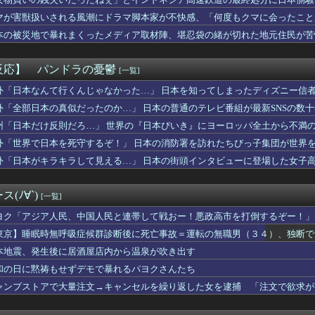
0g×2丁で250円か…高いけど美味そうだし一丁買ってみるか...
んだ？
健洋 プレミアリーグ・クリスタルパレス入りへ BBCなど複数メ...
マが害獣扱いされる風潮にドラマ脚本家が不快感、「何度もクマに会ったこと
優遇冷遇はある。理由はスマスロだから、これだけで十分なんだよね...
り……
本の被災地で暴れまくったメディア取材陣、堪忍袋の緒が切れた地元住民が苦
師に55億円騙し取られた…」ワイ「はえーかわいそう…会社滅茶苦...
“和製フォーデン”三井寺 16歳4カ月5日でJ1開幕史上最年...
実家は？うちに来る？」私「全部気遣ってくれてるのは分かるけど…...
反応】 パンドラの憂鬱
[一覧]
乗員、ドスケベDVDで限界露出してしまうwwwww小山玲奈、...
か？」私「この待遇でどうやって結婚するんです？」→飲み会で本音...
外「日本なんて行くんじゃなかった…」 日本を知ってしまったディズニー信
らDQNに絡まれてカツアゲされた。でも父のまさかの行動で立場が...
外「全部日本の真似だったのか…」 日本の普通のテレビ番組が最新SNSの数
いするはずなのに、初めてデリ呼んで嬢を嗅いだらwww
州「日本だけ反則だろ…」 世界の『日本びいき』にヨーロッパ全土から不満
いる爺さん、隙あらば他人のカゴに商品を入れようとする
ラにバッチリ映った55歳露出魔「身に覚えがありません」と容疑を...
外「世界で日本を死守するぞ！」 日本の消防署を訪れたちびっ子集団が世界
実家でご飯を頂いたんだが、すき焼きの肉が鶏肉だった
外「日本がキラキラして見える…」 日本の街頭インタビューに登場した女子
JKさん、限界突破ｗｗｗwｗｗｗｗｗｗｗｗ❤
被害女性「バウムクーヘン売ったりTikTokライブしててムカつ...
新選組、「いのちの党」に改名
(ﾉ∀`)
[一覧]
アキラ：思い出の品を綺麗にしていく。
tuber
ヨク「アジア人民、中国人民と連帯して戦おー！悪政高市を打倒するぞー！」
た左派の社会学者、イオン爆発事故の例のテナントに理解を示して…...
東京】睡眠時無呼吸症候群診断後に死亡事故＝運転の無職男（３４）、独断で
店で店内で買った水を使って薬を飲んだら怒られた。「持ち込み禁止...
本地震、発生後に居酒屋店内から温泉が吹き出す
だらしない体型の女子が好きなやついる？
ンツギリギリ見えない写真載せるわ⇒ｗｗｗｗｗｗｗｗ
和の日に黙祷もせずデモで暴れるパヨクさんたち
いわけないだろwwwwww
ャンプストアで大量注文→キャンセルを繰り返した女を逮捕 「注文で欲求が
岸谷蘭丸「喫煙者の権利がマジで侵害されてる」と私見 「いくら税...
、「更生」という概念を否定してしまう