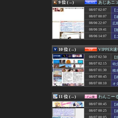
08/07 01:03
アメリカ底辺層の
9 位 (→)
あじあニ
08/07 01:03
反抗期の頃に母に
08/07 02:07
08/07 01:03
【朗報】ワンピ
【
08/07 01:02
【THE 軍国主
08/07 00:07
【
08/07 01:01
今始めどきのス
08/06 22:07
広
08/07 01:00
超人気Vチュー
08/07 01:00
「期待されたほ
08/06 19:41
【
08/07 01:00
高校生の時、大企
08/06 14:07
【
08/07 01:00
【悲報】嫁に1
08/07 01:00
【競馬】アスコ
08/07 01:00
【遊戯王OCG情報】
10 位 (→)
VIPPER
08/07 01:00
年商10億円を超え
08/07 02:50
【
08/07 01:00
【画像】このボ
08/07 01:00
中日ドラゴンズ、
08/07 02:15
幼
08/07 01:00
ヤニネコ・みぃ
08/07 01:30
積
08/07 01:00
近畿大学准教授、
08/07 01:00
08/07 00:45
【たけしの挑戦
【
08/07 01:00
匿名だからいえ
08/07 00:10
オ
08/07 01:00
イオンモール熊本
08/07 01:00
いい歳して独身
08/07 01:00
【ポーランド】
11 位 (→)
わんこー
08/07 01:00
【ラブライブ！】
08/07 00:45
【
08/07 01:00
韓国人「ロト1等1
08/07 01:00
【フードコート
08/07 00:25
【
08/07 00:59
ポーズてんこ盛
08/07 00:05
【