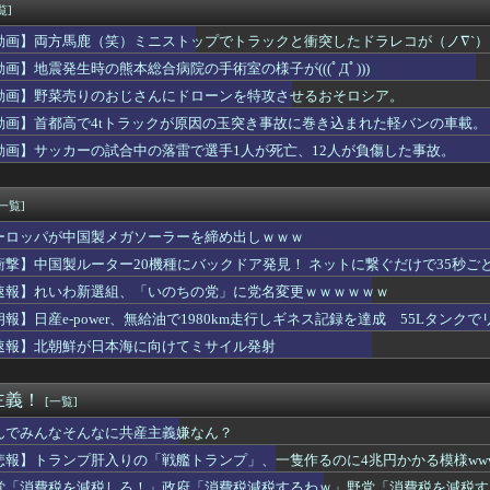
 3勝1敗 4QS K/BB10.00
覧]
本の飲食店で、韓国人店員が韓国人団体客と口論になった理由がこち...
動画】両方馬鹿（笑）ミニストップでトラックと衝突したドラレコが（ノ∇`）
の「謎の神社」wwwwwww
知の下地、彼が持ってますよ👍🏻
動画】地震発生時の熊本総合病院の手術室の様子が(((ﾟДﾟ)))
、無給油で1980km走行しギネス記録を達成、無駄な発電や送...
動画】野菜売りのおじさんにドローンを特攻させるおそロシア。
W杯GL敗退、プレミア日本10人韓国0人で錯乱！久保建英を酷評...
動画】首都高で4tトラックが原因の玉突き事故に巻き込まれた軽バンの車載。
ロもただの美少女動物園じゃ原神超えなんて無理そうだな🤪
開幕戦、最多観客数更新の可能性「やばい！」 チケット6万超えが...
動画】サッカーの試合中の落雷で選手1人が死亡、12人が負傷した事故。
に熊本地震が発生した瞬間の防犯カメラが公開される
[一覧]
ーロッパが中国製メガソーラーを締め出しｗｗｗ
衝撃】中国製ルーター20機種にバックドア発見！ ネットに繋ぐだけで35秒ご
速報】れいわ新選組、「いのちの党」に党名変更ｗｗｗｗｗｗ
朗報】日産e-power、無給油で1980km走行しギネス記録を達成 55Lタンクでリ
速報】北朝鮮が日本海に向けてミサイル発射
主義！
[一覧]
んでみんなそんなに共産主義嫌なん？
悲報】トランプ肝入りの「戦艦トランプ」、一隻作るのに4兆円かかる模様www
党「消費税を減税しろ！」政府「消費税減税するわｗ」野党「消費税を減税す