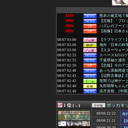
ｵﾇﾇﾒ
熊本の被災地で暴
ｵﾇﾇﾒ
【悲報】「ブロッ
ｵﾇﾇﾒ
ハズレのフード
ｵﾇﾇﾒ
【画像】日本さ
08/07 03:00
【ラブライブ！】B
08/07 03:00
海外「日本の科学
08/07 03:00
【スターウォー
08/07 02:55
スペースXのロ
08/07 02:55
千葉県袖ケ浦市「
08/07 02:50
【悲報】今のア
08/07 02:48
あっち系御用達で
08/07 02:45
【辺野古事故】日
08/07 02:45
世間では神ゲー
08/07 02:40
矢田萌華ちゃん
08/07 02:40
高市首相、2年
08/07 02:39
【画像】これ超
08/07 02:37
【悲報】 週刊少
1 位 (→)
ポッカキ
08/07 02:34
【超画像】小倉
08/07 02:34
「プチプチ」を
08/06 22:22
海
08/07 02:25
【驚愕】ロシアの
08/06 21:21
【
08/07 02:18
暑すぎぃからの
08/07 02:17
日本の大相撲力士
08/06 20:20