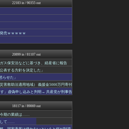
22183 in / 90355 out
常識的に考えた
アルファルファモザイク＠ネ...
アナきゃぷ速報
あらまめ2ch
黒マッチョニュース
コンテンツ・声優 | ラブ...
発売ｗｗｗｗｗ
ゲーム実況者速報＠YouT...
韓国ニュース反応まとめ
モッコスヌ〜ン
国難にあってもの申す！！
20899 in / 81107 out
アルファルファモザイク＠ネ...
ラビット速報
ガス保安法などに基づき、経産省に報告
思考ちゃんねる
公表する方針を決定した」
V速ニュップ
怒らせた」
mashlife通信
坂道情報通～乃木坂46まと...
害救助法適用地域） 義援金5000万円寄付
おーるじゃんる
ーす」虚偽申し込みと判明→ 共産党が刑事告
鬼女はみた -修羅場・恋愛...
広島東洋カープまとめブログ...
筋肉速報
18117 in / 89069 out
えっ!?またここのサイト?
ウマ娘まとめ速報うまろぐ
今期の業績は……
軍事・ミリタリー速報☆彡
して……
おうまがタイムズ
然、国家予算は使わないというと何が財源