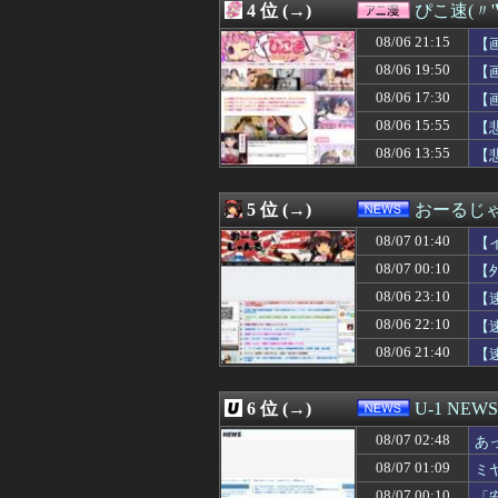
4 位 (→)
ぴこ速(〃'
08/07 02:00
【怒り】自宅の隣
08/07 02:00
【悲報】精神科医
08/06 21:15
【
08/07 02:00
福戸あやアナ 
08/06 19:50
【
08/07 02:00
板橋の花火大会
08/06 17:30
08/07 02:00
【消費減税閣議決
【
08/07 02:00
【ラブライブ！
08/06 15:55
【
08/07 02:00
はじめしゃちょ
08/06 13:55
【
08/07 02:00
韓国人「江南の産
08/07 02:00
【フランス人の日
08/07 01:55
欧州旅行者のアジ
5 位 (→)
おーるじ
08/07 01:50
【画像】女子アナ
08/07 01:50
【悲報】クロち
08/07 01:40
【
08/07 01:50
【悲報】タクシー
08/07 00:10
【
08/07 01:45
【悲報】タクシー
08/06 23:10
08/07 01:41
女優・南沙良（２
【
08/07 01:40
今回もパテレの概
08/06 22:10
【
08/07 01:40
【イオンモール熊
08/06 21:40
【
08/07 01:39
新婦母「せっかく
訴
08/07 01:36
カープ、最下位転
08/07 01:34
【動画】さり気
6 位 (→)
U-1 NEWS
08/07 01:33
【ｼｺ動画】グラ
08/07 01:31
【ウマ娘】友人
08/07 02:48
あ
08/07 01:31
大進連所属の学
08/07 01:09
ミ
08/07 01:31
ワイの妻(35)
08/07 00:10
「