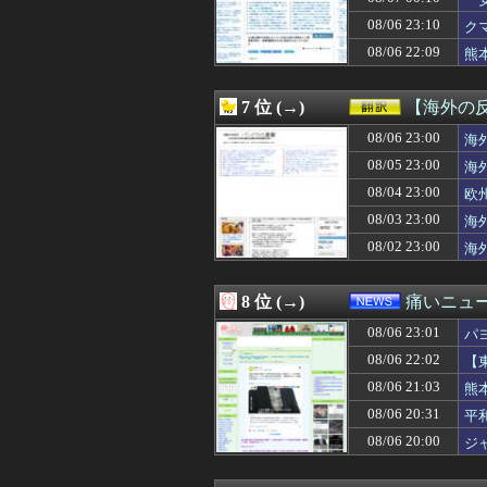
08/07 01:30
高級豆腐ワイ「15
な
08/07 01:30
◆プレミア◆冨安
08/06 23:10
ク
08/07 01:30
スロッターさん「
お
08/06 22:09
熊
08/07 01:30
積水ハウス「地面
08/07 01:30
【サッカー】横浜M
08/07 01:29
トメ「里帰りは？
7 位 (→)
【海外の
08/07 01:25
Gカップの現役添
08/07 01:17
08/06 23:00
常務「結婚はまだ
海
08/07 01:15
父と散歩していた
08/05 23:00
海
08/07 01:15
女子っていい匂
08/04 23:00
欧
08/07 01:12
近所のコープに
08/07 01:12
【悲報】防犯カメ
08/03 23:00
海
08/07 01:10
【料理】彼女の
08/02 23:00
海
08/07 01:10
【画像】爆乳素人
08/07 01:10
ジャンポケ斉藤の
08/07 01:09
【政治】れいわ
8 位 (→)
痛いニュース
08/07 01:09
【必見】四季凪
08/06 23:01
08/07 01:09
戌亥とことかいうV
パ
08/07 01:09
ミヤネ屋に出演し
08/06 22:02
【
08/07 01:06
某ファストフード
08/06 21:03
熊
08/07 01:05
【画像】こんな
08/07 01:05
【画像】私のパ
08/06 20:31
平
08/07 01:05
桜木花道がモテな
08/06 20:00
ジ
08/07 01:04
【悲報】愛煙家・
08/07 01:03
【悲報】小学館