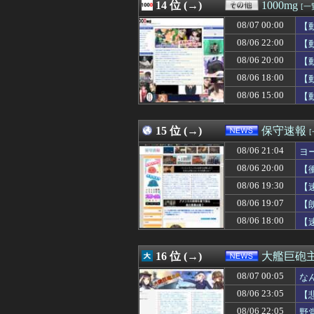
08/07 00:32
14 位 (→)
涌井秀章(40) 2.88
1000mg
[一
08/07 00:31
韓国人「とある日
08/07 00:00
【
08/07 00:30
【画像】田舎特有
08/07 00:30
08/06 22:00
【FEH】見切り予
【
08/07 00:30
日産e-power
08/06 20:00
【
08/07 00:30
◆悲報◆韓国紙、
08/06 18:00
【
08/07 00:30
【原神】アズプ
08/07 00:30
【サッカー】J2
08/06 15:00
【
08/07 00:30
【動画】手術中
15 位 (→)
保守速報
08/06 21:04
ヨ
08/06 20:00
【
08/06 19:30
【
08/06 19:07
【
08/06 18:00
【
16 位 (→)
大艦巨砲
08/07 00:05
な
08/06 23:05
【
08/06 22:05
野