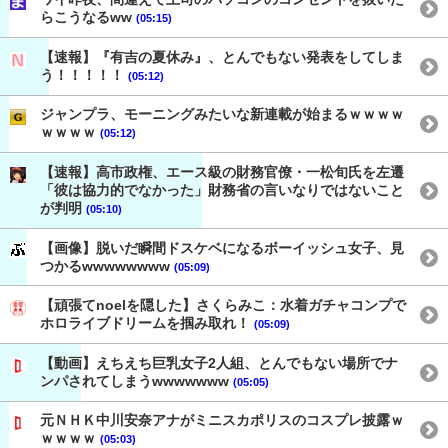
らこうなるww
(05:15)
【速報】『有吉の夏休み』、とんでもない発表をしてしま
う！！！！！
(05:12)
ジャンプラ、モーニングみたいな新連載が始まるｗｗｗｗ
ｗｗｗｗ
(05:12)
【速報】高市政権、エース級の財務官僚・一松旬氏を左遷
「彼は協力的でなかった」財務省の言いなりではないこと
が判明
(05:10)
【画像】脱いだ瞬間ドスケベになるボーイッシュ女子、見
つかるwwwwwwww
(05:09)
【頑張てnoelを隠した】さくらみこ：水着ガチャコンプで
ホロライブドリームを掴み取れ！
(05:09)
【動画】えちえち巨乳女子2人組、とんでもない場所でナ
ンパされてしまうwwwwwww
(05:05)
元ＮＨＫ中川安奈アナがミニスカポリスのコスプレ披露ｗ
ｗｗｗｗ
(05:03)