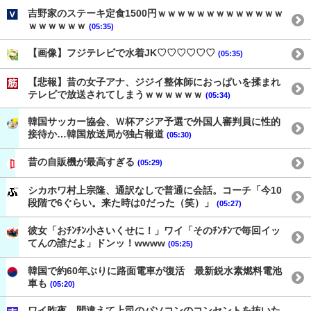
吉野家のステーキ定食1500円ｗｗｗｗｗｗｗｗｗｗｗｗｗ
ｗｗｗｗｗｗ
(05:35)
【画像】フジテレビで水着JK♡♡♡♡♡♡
(05:35)
【悲報】昔の女子アナ、ジジイ整体師におっぱいを揉まれ
テレビで放送されてしまうｗｗｗｗｗｗ
(05:34)
韓国サッカー協会、Ｗ杯アジア予選で外国人審判員に性的
接待か…韓国放送局が独占報道
(05:30)
昔の自販機が最高すぎる
(05:29)
シカホワ村上宗隆、通訳なしで普通に会話。コーチ「今10
段階で6ぐらい。来た時は0だった（笑）」
(05:27)
彼女「おﾁﾝﾁﾝ小さいくせに！」ワイ「そのﾁﾝﾁﾝで毎回イッ
てんの誰だよ」ドンッ！wwww
(05:25)
韓国で約60年ぶりに路面電車が復活 最新鋭水素燃料電池
車も
(05:20)
ワイ昨夜、間違えて上司のパソコンのコンセントを抜いた