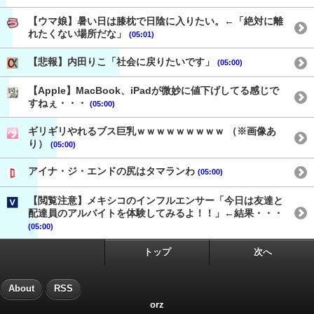
【ウマ娘】暑い日は膝枕で日陰に入りたい。←「絶対に離
れたくない場所だな」
(05:01)
【悲報】内田りこ「社会に戻りたいです」
(05:00)
【Apple】MacBook、iPadが微妙に値下げしてる感じで
すねぇ・・・
(05:00)
ギリギリやれるブス巨乳ｗｗｗｗｗｗｗｗｗ （※画像あ
り）
(05:00)
アイナ・ジ・エンドの尻はタマランわ
(05:00)
【閲覧注意】メキシコのインフルエンサー「今日は友達と
配達員のアルバイトを体験してみるよ！！」←結果・・・
(05:00)
トップ
次へ
About
RSS
orz