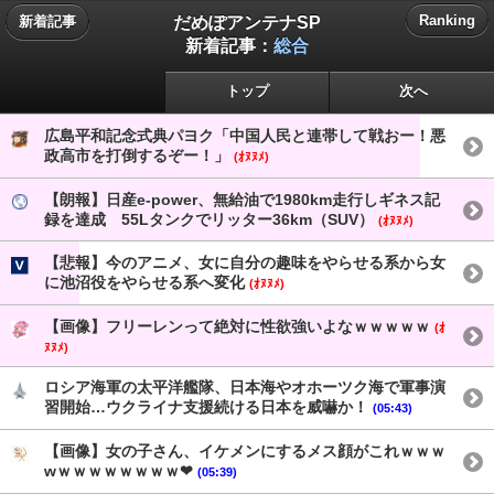
だめぽアンテナSP
Ranking
新着記事
新着記事：
総合
トップ
次へ
広島平和記念式典パヨク「中国人民と連帯して戦おー！悪
政高市を打倒するぞー！」
(ｵﾇﾇﾒ)
【朗報】日産e-power、無給油で1980km走行しギネス記
録を達成 55Lタンクでリッター36km（SUV）
(ｵﾇﾇﾒ)
【悲報】今のアニメ、女に自分の趣味をやらせる系から女
に池沼役をやらせる系へ変化
(ｵﾇﾇﾒ)
【画像】フリーレンって絶対に性欲強いよなｗｗｗｗｗ
(ｵ
ﾇﾇﾒ)
ロシア海軍の太平洋艦隊、日本海やオホーツク海で軍事演
習開始…ウクライナ支援続ける日本を威嚇か！
(05:43)
【画像】女の子さん、イケメンにするメス顔がこれｗｗｗ
wｗｗｗｗｗｗｗｗ❤
(05:39)