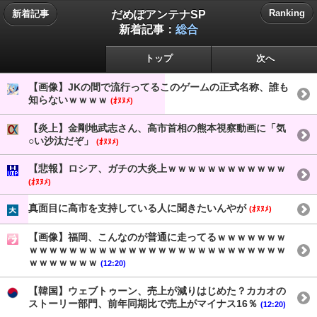
だめぽアンテナSP
Ranking
新着記事
新着記事：
総合
トップ
次へ
【画像】JKの間で流行ってるこのゲームの正式名称、誰も
知らないｗｗｗｗ
(ｵﾇﾇﾒ)
【炎上】金剛地武志さん、高市首相の熊本視察動画に「気
○い沙汰だぞ」
(ｵﾇﾇﾒ)
【悲報】ロシア、ガチの大炎上ｗｗｗｗｗｗｗｗｗｗｗｗ
(ｵﾇﾇﾒ)
真面目に高市を支持している人に聞きたいんやが
(ｵﾇﾇﾒ)
【画像】福岡、こんなのが普通に走ってるｗｗｗｗｗｗｗ
ｗｗｗｗｗｗｗｗｗｗｗｗｗｗｗｗｗｗｗｗｗｗｗｗｗｗ
ｗｗｗｗｗｗｗ
(12:20)
【韓国】ウェブトゥーン、売上が減りはじめた？カカオの
ストーリー部門、前年同期比で売上がマイナス16％
(12:20)