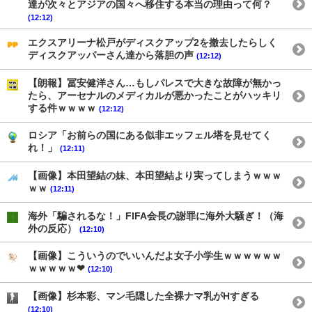
達が次々とアジアの国々へ移住する本当の理由って何？
(12:12)
エクスアリーナ松戸がディスクアップ2を撤去したらしく
ディスクアッパーさん達から落胆の声
(12:12)
【朗報】冨安健洋さん…もしパレスで大きな故障が無かっ
たら、アーセナルのメディカルが悪かったことがハッキリ
する件ｗｗｗｗ
(12:12)
ロシア「お前らの国にある似非エッフェル塔を見せてく
れ！」
(12:11)
【画像】本田望結の妹、本田望結より実ってしまうｗｗｗ
ｗｗ
(12:11)
海外「騙されるな！」FIFA会長の謝罪に海外大騒ぎ！（海
外の反応）
(12:10)
【画像】こういうのでいいんだよ女子小学生ｗｗｗｗｗｗ
ｗｗｗｗｗ❤
(12:10)
【画像】杉本彩、マン毛隠した全裸ナマ乳がHすぎる
(12:10)