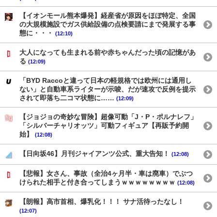
【イオンモール熊本爆発】経産省が原因をほぼ特定、全国
の大規模施設でガス供給設備の点検要請にまで発展する事
態に・・・
(12:10)
大人になっても生まれる前や赤ちゃんだった頃の記憶があ
る
(12:09)
「BYD Raccoと違って日本の軽規格では欧州には通用し
ない」と自動車系ライターが示唆、だが速攻で反例を提示
されて即落ち二コマ状態に……
(12:09)
【ジョジョの奇妙な冒険】超像可動「J・P・ポルナレフ」
「シルバーチャリオッツ」可動フィギュア【再販予約開
始】
(12:08)
【日向坂46】月刊ジャイアンツ公式、重大告知！
(12:08)
【悲報】女さん、事故（全治4ヶ月半・車は廃車）でぶつ
けられた相手と付き合ってしまうｗｗｗｗｗｗｗｗ
(12:08)
【朗報】高市首相、爆乳化！！！ サナ活待ったなし！
(12:07)