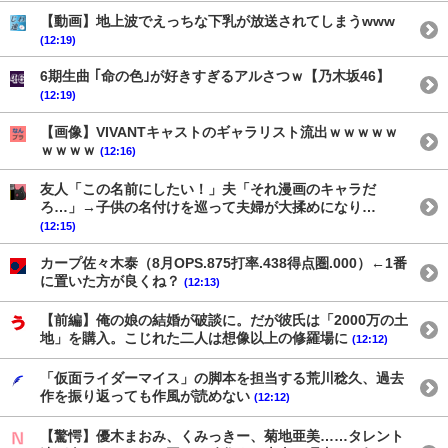
【動画】地上波でえっちな下乳が放送されてしまうwww
(12:19)
6期生曲 ｢命の色｣が好きすぎるアルさつｗ【乃木坂46】
(12:19)
【画像】VIVANTキャストのギャラリスト流出ｗｗｗｗｗ
ｗｗｗｗ
(12:16)
友人「この名前にしたい！」夫「それ漫画のキャラだ
ろ…」→子供の名付けを巡って夫婦が大揉めになり…
(12:15)
カープ佐々木泰（8月OPS.875打率.438得点圏.000）←1番
に置いた方が良くね？
(12:13)
【前編】俺の娘の結婚が破談に。だが彼氏は「2000万の土
地」を購入。こじれた二人は想像以上の修羅場に
(12:12)
「仮面ライダーマイス」の脚本を担当する荒川稔久、過去
作を振り返っても作風が読めない
(12:12)
【驚愕】優木まおみ、くみっきー、菊地亜美……タレント