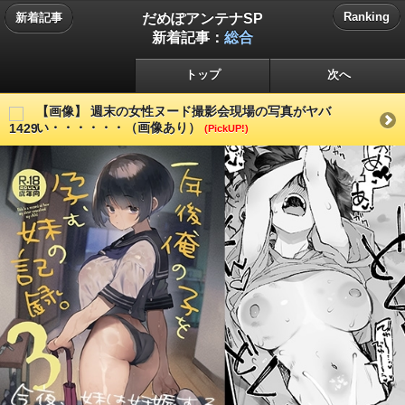
だめぽアンテナSP
Ranking
新着記事
新着記事：
総合
トップ
次へ
【画像】 週末の女性ヌード撮影会現場の写真がヤバ
い・・・・・・（画像あり）
(PickUP!)