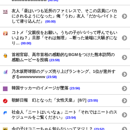
(00:00)
友人「昼はいつも近所のファミレスで、そこの店員にバカ
にされるようになった」俺「うわ」友人「だからバイトと
して潜り込んだ」
(00:00)
コトメ「父親役をお願い。うちの子がパパって呼んでもい
いよね？」旦那「それは無理」→断った途端に大騒ぎにな
り…
(00:00)
首相官邸、高市首相の感動的なBGMをつけた熊本訪問の
感動ムービーを投稿
(23:59)
乃木坂野球部のグッズ売り上げランキング、1位が意外す
ぎるwwwwwwww
(23:58)
韓国サッカーのイメージが墜落
(23:56)
朝鮮日報 幻となった「女性天皇」 [8/7]
(23:55)
社会人「ニートはいいなぁ」ニート「それではニートのス
ケジュールをご覧ください」
(23:54)
今の子はコニーちゃん知らないってマジ！？
(23:52)