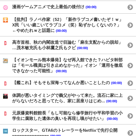
漫画ゲームアニメで史上最低の後付け
(00:00)
【批判】ラノベ作家（52）「新作ラブコメ書いたぞ！ｗ」
X民「いい歳こいてラブコメ（笑）恥ずかしくないの？」
←やめたれｗと話題に
(00:00)
高市首相、秋の内閣改造で目論む「麻生支配からの脱却」
…茂木敏充氏も小林鷹之氏もクビ
(00:00)
【イオンモール熊本爆発】なぜ再入館できた？ハビタ幹部
は「モール職員は引き止めなかった」イオン「運用を徹底
できなかった可能性」
(00:00)
【艦これ】そもそも深海ってなんか悪いことしたの
(00:00)
体調が悪いタイミングで義父がやって来た。流石に家に上
がらないだろと思ってたら、家に居座りはじめ...
(00:00)
元原爆資料館館長「もし可能なら修学旅行や平和学習の小
学生に腐敗した遺体の臭いを再現し嗅がせたい」
(00:00)
ロックスター、GTA6のトレーラーをNetflixで先行公開
wwwwwwwwwww