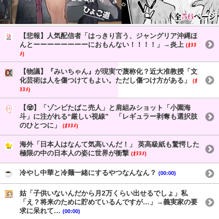
【悲報】人気配信者「はっきり言う、ジャングリア沖縄ほ
んとーーーーーーーーにおもんない！！！！」→炎上
(ｵﾇﾇ
ﾒ)
【物議】『みいちゃん』が現実で蔑称化？近大准教授「文
化芸術は人を傷つけてもよい。ただし傷つけ方がある」
(ｵ
ﾇﾇﾒ)
【🧟】「ゾンビたばこ売人」と肩組みショット「小園海
斗」に注がれる“厳しい視線” 「レギュラー剥奪も選択肢
のひとつに」
(ｵﾇﾇﾒ)
海外「日本人はなんて気高いんだ！」 英高級紙も驚愕した
極限の中の日本人の姿に世界が衝撃
(ｵﾇﾇﾒ)
冷やし中華と冷麺一緒にするやつなんなん？
(00:00)
姑「子供いないんだから月2万くらい出せるでしょ」私
「え？将来のために貯めているんですが…」→義実家の要
求に呆れて…
(00:00)