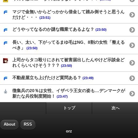
マジで金無いからどっかから借金して踏み倒そうと思うん
だけど・・・
(23:51)
どうやってなるのか謎な職業てあるよな？
(23:50)
長い、太い、下がってるまゆ毛はNG、8割の女性「整える
べき」
(23:50)
上司からタコ殴りにされて被害届出したんやけど示談金ど
れくらいいけそう？？？
(23:50)
不動産屋立ち上げたけど質問ある？
(23:49)
徴集兵の20％は女性、イザベラ王女の姿も…デンマークが
新たな兵役制度開始！
(23:47)
トップ
次へ
About
RSS
orz