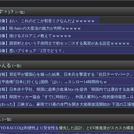
ん、剣聖になる』【驚愕】最近おっさん主人公が流行りまくってる理...
これだけは日本がうらやましいと感じるものがこちら・・・」
∇'〃)？
[一覧]
れ反対」大幅増 若い世代で多く
中でこれやる奴ｗｗｗｗｗｗｗｗｗ
画像】おい、これのどこが初音ミクなんだよｗｗｗｗｗ
パワー全開おにぎり444円ｗｗｗｗｗｗｗｗｗｗｗｗ
画像】咲-Saki-の大星淡の能力が判明ｗｗｗｗｗ
込んで優待で節約生活して好きなことに現金使わないまま死んでく人...
ターンⅥが2027年1月以降に登場！？ゼーガペインは抱き合わせ...
画像】抜けるヱロアニメ教えてｗｗｗｗｗ
政党って 〜 立憲民主ブレーンの菅野完氏、メルチュ折田社長に人...
画像】因習村とかいう子供同士で初セッ〇スする風習がある設定ｗｗｗｗｗ
田彰布(68)、何故かご機嫌wwwwwwwwwwwwww
画像】悪いプリキュア「2万でどう？」
-、役満炸裂で大荒れ
金がありません。このままでは国連が完全崩壊します。助けて下さい...
8日16:00～ ロッテ－巨人
ゃんる
[一覧]
3年103億円) 11登板 防御率11.00 WHIP2...
、今が最も巨乳とのこと(画像あり)
速報】習近平が愛国心を煽った結果、日本兵を撃退する「抗日テーマパーク」が
機のパイロットさん、「駅弁」を食べていることがバレる……
！
近平政権｢日本に行くな｣国民「はい」→スシロー14時間待ちｗ
「人殺しの汚い足で広島の土を踏むな！」→広島県民「お前らの方が...
「新しい下着可愛いからみて！」www
速報】日本赤十字社、韓国に超希少血液Jr(a-)を提供「韓国内では適合する血
ッカー審判性接待した試合の結果を全部調べると……」
速報】韓国サッカー協会『すでに時効だ』、外国人審判らへ性的接待疑惑→ロ
が開発した素材採用､着るだけで瞬時に-15℃冷却する冷感ポンチ...
の国籍は日本、UAE、イラン」
おわった】三峡ダム、豪雨で13基の水門を開き大規模放流開始か 下流の工場
斉に暴発、玄関先に駆け込む一家「なんであのドア鍵かけてんだ」【...
に登校日で宿題の進捗チェックと平和学習やってたけど他の地域はや...
んか性犯罪者みたいな思考で気持ち悪いな」言われたわ
.
[一覧]
食べてたらこうなるwww
ズされた私。だが彼は自分の両親に私の存在を一度も報告してなかっ...
BYD RACCOは利便性より安全性を優先した設計」とEV推進派がスカスカ構
電王】ウラタロス、嘘つきだけど意外と常識人寄りだよね