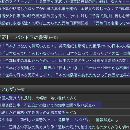
感動のフィナーレだ」と某野党が達成した偉業に称賛の声が殺到、なんかヒー
被災地、『異常事態』が発生してしまう！！！！！！！！
……
家予算が枯渇したロシアが山賊の真似事を開始、金銀貴金属じゃなくて自動車
さん主演の「踊る」スピンオフ作品、結局撮影中止が決定wwwww...
……
目に言ってゴッド）の走者別の打撃成績が異次元すぎるｗｗｗｗｗｗ...
科省が女性専用の研究者支援制度を導入、それに対して子育て負担に苦しむ若
さん主演の「踊る」スピンオフ作品、結局撮影中止が決定ｗｗｗｗ...
輩記者に歩道橋近くで呼び止められた元毎日新聞記者、「元毎日と名乗ってS
タク女さん、うっかりインタビューを受けてしまうｗｗｗwｗｗｗｗ...
イレブン、ついに神商品を販売ｗｗｗ
愛国心を煽った結果、日本兵を撃退する「抗日テーマパーク」が各地...
反応】 パンドラの憂鬱
[一覧]
の鶏刺しを食べた医師、全身麻痺になり車椅子生活「死んだ方が良い...
じめが『あつまれどうぶつの森』でホテル経営！？
外「日本人はなんて気高いんだ！」 英高級紙も驚愕した極限の中の日本人の
はチェーン店でいいぞ」って奴、挙げてけwwwwwwwww
外「日本なんて行くんじゃなかった…」 日本を知ってしまったディズニー信
った。猫を拾ったのが年末でそのまま年を越すことになった
外「全部日本の真似だったのか…」 日本の普通のテレビ番組が最新SNSの数
辺野古転覆事故の防カメ映像をすぐに公開しなかったのか？ → 玉...
チャイチャ虫』発表時の反応が悲惨すぎる
州「日本だけ反則だろ…」 世界の『日本びいき』にヨーロッパ全土から不満
ワールド』はどうすればよかったのか
外「世界で日本を死守するぞ！」 日本の消防署を訪れたちびっ子集団が世界
用車のブレーキとアクセルを踏み間違えた。それでフェンスを突き破...
、ガチャをとんでもない量買い占めて炎上するｗｗｗｗ
アナ、久々のスタジオで立派なYCを披露してしまうwwwww
(ﾉ∀`)
[一覧]
派の人が現金のみの店に文句言ってるのってどう思う？
怪我した迎えにと連絡あり。石をどかしてミミズ集め足の上に石を落...
外国人受け入れ反対」大幅増 若い世代で多く
タウン浜田さん、差別発言と受け取られる一言で炎上ｗｗｗｗ
庫県斎藤知事、不正会計の疑いで前知事に聞き取り調査へ
のユーハバッハって、今見返すとあんま『全知全能』感ないよな・・...
社説］永住厳格化で外国人の定着意欲をそぐな
実(39)、妊娠して顔が別人のように変わる
のエマ・ワトソン可愛すぎワロッタｗｗｗｗｗｗｗｗｗ
税不祥事、「前例ない事態次々」に危機感 「パパ活」、情報漏えいも
事は簡単に済ませようと話してたら義兄嫁が泣き出した。「子供の食...
ニー、辺野古沖事故の防カメ映像「遺族の気持ち踏まえたものかくみ取り切れ
長「PTA参加拒否した親へ最終警告。こうなってもいい？」