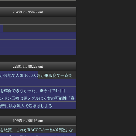
デジタルニューススレッド
コリアル
23459 in / 95872 out
痛いニュース(ﾉ∀`)
【2ch】ニュー速クオリテ...
VIPPER速報
アルファルファモザイク＠ネ...
スロ板-RUSH
反日愚国 恨寓瘻
なんじぇいスタジアム＠なん...
漫画まとめ速報
日本第一！ニュース録
まとめロッテ！
22991 in / 88229 out
なんじぇいスタジアム＠なん...
BIPブログ
各地で人気 1000人超が軍服姿で一斉突
キニ速
ラビット速報
液を確保できなかった」※今回で4回目
じわ速 芸能ニュースまとめ
ハウメニージャパン！
ンドン五輪は銅メダルはく奪の可能性「審
理想ちゃんねる
地帯に洪水流入で崩壊はじまる
QQQ(海外の反応)
育児板拾い読み
りぷらい速報
19695 in / 98116 out
まとめCUP
浮気ちゃんねる
造を絶賛、これがRACCOの一番の特徴よな
ヒーローNEWS