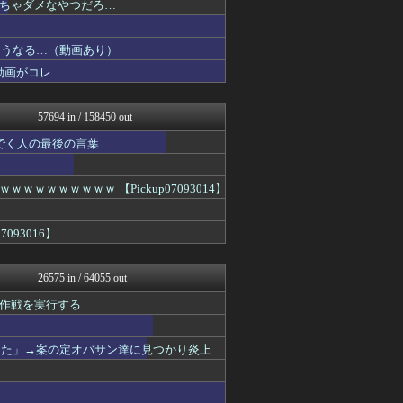
ちゃダメなやつだろ…
なんじぇいスタジアム＠なん...
ゴールデンタイムズ
U-1 NEWS.
こうなる…（動画あり）
アニはつ -アニメ発信場-
動画がコレ
正義の見方
育児板拾い読み
【サッカー まとめ】サカラ...
57694 in / 158450 out
ガジェット2ch
坂道情報通～乃木坂46まと...
でく人の最後の言葉
スコールちゃんねる｜２ちゃ...
結婚・恋愛ニュースぷらす
WWW
にゅーすアルー！
ｗｗｗｗｗｗ 【Pickup07093014】
ポッカキット
軍事・ミリタリー速報☆彡
093016】
なんJ PRIDE
修羅場ライフ速報
世界の憂鬱 海外・韓国の反...
26575 in / 64055 out
不思議.net - 5ch...
アニゲー速報
作戦を実行する
ツバメ速報＠ヤクルトスワロ...
筋肉速報
なんじぇいスタジアム＠なん...
した」→案の定オバサン達に見つかり炎上
えっ!?またここのサイト?
修羅の華-家庭・生活まとめ
いたしん！