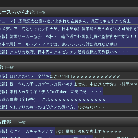
ンガｗｗｗｗｗｗｗｗｗｗｗｗｗｗｗｗ
冠」で閃刀姫がさらに強くなってしまったレイねえ
ュースちゃんねる
[一覧]
h2版『FF14』、大好評！寝転がって遊べる快適さを経験者も...
暴走族レベチwwwwwwwww
ニュース】 広島記念公園を追い出された左翼さん、流石にキモすぎて炎上
イ「日本のボクサーとかチビガリばっかりやし入門すれば無双できる...
国メディア「幻となった女性天皇。日本皇族に韓半島の男の血が入る可能性が
、不正会計の疑いで前知事に聞き取り調査へ
速報】韓国サッカー協会、W杯・五輪予選で外国審判員や監督官を性接待！！
た『Quake』無料アップデート「Dawn of the ...
娘とウマドッグの大きさのイメージ
熊本地震】オールドメディアでは、絶っっっっっ対に流れない動画
ネスのこのモーションいつの間にか修正されてたのか
悲報】アメリカ政府、日本円をアルゼンチン通貨危機と同列扱いへ・・・
強のキャラｗｗｗｗｗｗ
ボスはともかく道中だけはしっかりラスダンしてるじゃねーか
これのどこが初音ミクなんだよｗｗｗｗｗ
速報
[一覧]
て9回投げさせなかったのが敗因な件
画像】ロピアのパワー全開おにぎり444円ｗｗｗｗｗｗｗｗｗｗｗｗ
わ
マツダスピードアテンザは羊の皮を被った狼だった！
悲報】親「うちの子にはゲームは買い与えません。本だけで十分」→結果ｗｗ
n: Fighting Souls】ドクタードゥームの...
悲報】東科大医学部卒の美人YouTuber、直美で炎上・・・
HOCK教えろ。それ買う。ちな現場仕事
身長57m体重550tのぼく、セガラッキーくじのA賞が着れず咽...
☆遊☆白書（全19巻）←これｗｗｗｗｗｗｗｗｗｗｗｗｗｗ
量の人を適切に並ばせたりして裁く能力」←これガチで凄いよなｗｗ...
悲報】久しぶりの嫁へのセ◯クスの誘い方、わからない・・・
ん、壮大な縦読みを仕込んでしまう・・・
チャーシューとキャベツをトッピングして食べるのが好き
イールはお迎えした方がいいのか教えてクレメンス。アサシン単体最...
る速報！
[一覧]
園地や水族館が大嫌い。夏休みのお出かけ先はおばあちゃんちだけ。...
悲報】女さん、ガチャをとんでもない量買い占めて炎上するｗｗｗｗ
i-Oh! WORLD CHAMPIONSHIP 20...
ィスク販売終了」、カプコンの回答と衝撃の詳細がコチラ・・・「え...