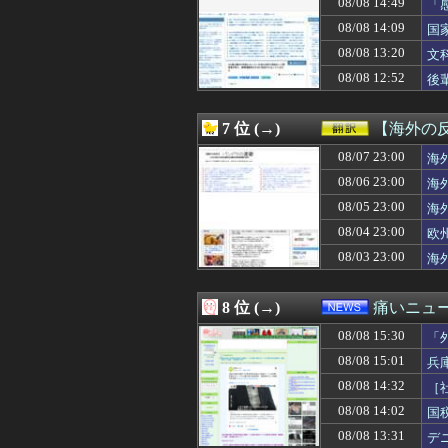
08/08 14:49
「
08/08 15:12
【悲報】熊本の
に
08/08 14:09
国
08/08 15:11
【悲報】佐藤二朗
る
08/08 15:10
中日・阿部（控え
08/08 13:20
文
08/08 15:10
【悲報】佐藤二朗
08/08 12:52
後
08/08 15:10
【画像】爆乳のオ
08/08 15:10
【画像】セブン
08/08 15:10
【速報】習近平が
7 位 (→)
【海外の
08/08 15:09
【悲報】九州名物
08/08 15:09
08/07 23:00
【始まる】轟は
海
08/08 15:09
じゃあ逆に「これ
08/06 23:00
海
08/08 15:09
タイミング悪か
08/05 23:00
海
08/08 15:08
【悲報】Q：なぜ
08/08 15:08
おひさまの『イ
08/04 23:00
欧
08/08 15:06
『マリオカート
08/03 23:00
海
08/08 15:06
会社の事務員が社
08/08 15:05
【悲報】女さん
08/08 15:05
【画像】塩崎実央
8 位 (→)
痛いニュース
08/08 15:05
キャッシュレス
08/08 15:30
08/08 15:05
こども園から孫が
「
08/08 15:05
【悲報】ダウン
08/08 15:01
兵
08/08 15:05
「BLEACH」
08/08 14:32
［
08/08 15:05
【悲報】田中みな
08/08 15:04
【悲報】全盛期
08/08 14:02
国
08/08 15:03
義実家で連休の食
08/08 13:31
デ
08/08 15:03
【ひぇ】PTA会