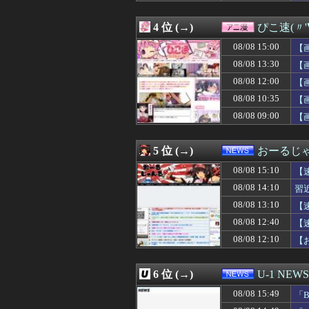
08/08 15:31
『片田舎のおっさ
08/08 15:31
韓国人「本当に
4 位 (→)
ぴこ速(〃'
08/08 15:30
「外国人受け入
08/08 15:30
【画像】温泉の
08/08 15:00
【
08/08 15:30
【画像】ロピアの
08/08 13:30
【
08/08 15:30
株資産7億円抱え
08/08 12:00
08/08 15:30
スマスロモンキー
【
08/08 15:30
こいつに金を流す
08/08 10:35
【
08/08 15:29
【朗報】前阪神・岡
08/08 09:00
【
08/08 15:29
今週の咲-Saki
08/08 15:29
国連事務総長「お
08/08 15:26
二軍試合実況 8月
5 位 (→)
おーるじ
08/08 15:22
エドウィン・ディアス(
08/08 15:21
【朗報】鈴木奈々
08/08 15:10
【
08/08 15:20
【悲報】 飛行
撃
08/08 14:10
習
08/08 15:20
基地外パヨク集団
08/08 13:10
08/08 15:19
【画像】裏垢JD
【
08/08 15:17
韓国人「韓国サ
08/08 12:40
【
08/08 15:15
【画像】NASA
判
08/08 12:10
【
08/08 15:15
家の前の花火が一
08/08 15:15
九州だと8月9日
08/08 15:15
友達「お前、な
6 位 (→)
U-1 NEWS
08/08 15:15
公園で海老剥いて
08/08 15:12
彼氏からプロポー
08/08 15:49
「
08/08 15:12
【仮面ライダー