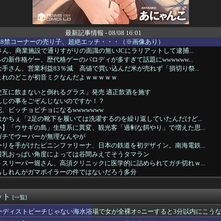
最新記事情報 - 08/08 16:01
18禁コーナーの売り子、超絶エッチ・・・（※画像あり）
さん、商業施設で通りすがりの面識の無いJCにラリアットして逮捕...
の新作格ゲー、歴代格ゲーのパロディが多すぎて話題にwwwwww...
手さん、営業利益83％減 高値で買い込んだ米が売れず「損切り祭...
これのどこが初音ミクなんだよｗｗｗｗｗ
交互に飲まないと倒れるグラス」発売 適正飲酒を施す
んじの事をごぞんじないのですか！？
、ビッチョビチョになるwwwwwww
かちぇ「2足の靴下を履いては洗濯するのを繰り返していたんだけど...
】「ウサギの島」生態系に異変、観光客「過剰な餌やり」で増えた思...
ガチでウーバーが無理なんやが
リを手がけたピニンファリーナ、日本の鉄道を初デザイン。南海電鉄...
横乳おっぱい角度によっては谷間みえてそうタマラン
スリーパー堀さん、高須クリニックに医学的に詰められてガチ切れｗ...
もしれんがガマボイラーの件ではないだろう多分
「Jリーグのこの監督、経歴がおかしい」
香、金川紗耶、弓木奈於が卒業
ット
負って練習へ向かう女子高生に中国SNS「青春」「うらやましい」...
[一覧]
ム2軍vs楽天 1-7｜東地区14回戦｜個人成績｜8/8
ーディストビーチじゃない海水浴場で女が全裸オ○ニーすると3分以内にこう
】菅叶和さん、高校生の時に父親を亡くしていた【声優】