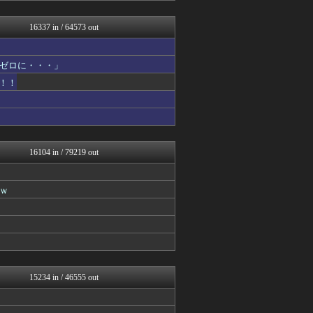
watch＠２ちゃんねる
遊戯王マスターデュエルまと...
16337 in / 64573 out
mutyunのゲーム+αブ...
フィルダースチョイス
いたしん！
ゼロに・・・」
痛いニュース(ﾉ∀`)
！！
PlaySphere | ...
うまぴょいチャンネル -ウ...
ウマ娘まとめ速報うまろぐ
Y速報
艦これ速報 艦隊これくしょ...
ぴこ速(〃'∇'〃)？
16104 in / 79219 out
阪神タイガースちゃんねる
2ch東方スレ観測所
JDM速報 海外の反応
ｗ
ヒーローNEWS
登山ちゃんねる
コンテンツ・声優 | ラブ...
パチンコ・パチスロ.com
【2ch】ニュー速クオリテ...
ラーメン速報｜2chまとめ...
FGOまとめ速報
15234 in / 46555 out
すまいる(^-^)ぶろぐ
スターライト速報 -遊戯王...
オレ的ゲーム速報＠刃