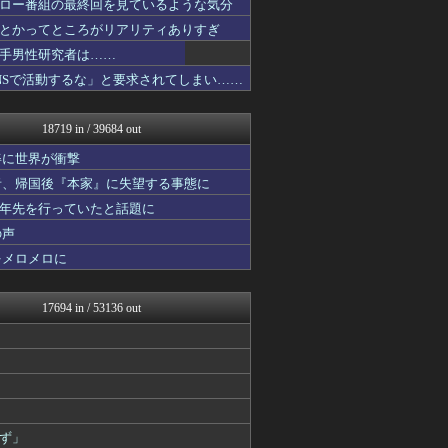
ロー番組の最終回を見ているような気分
NEWSまとめもりー｜2c...
とかってところがリアリティありすぎ
mashlife通信
なんじぇいスタジアム＠なん...
手男性研究者は……
なんJ PRIDE
NSで活動するな」と要求されてしまい……
なんJミュージアム
スコールちゃんねる｜２ちゃ...
おーるじゃんる
18719 in / 39684 out
コノユビニュース｜みんなの...
トレンドの通り道
姿に世界が衝撃
ぶる速-VIP
者、帰国後『本家』に失望する事態に
おうち速報
十年先を行っていたと話題に
政経ワロスまとめニュース♪
乃木坂46まとめ 乃木りん...
の声
げぇ速
をメロメロに
修羅場ライフ速報
わんこーる速報！
女子アナお宝画像速報－5c...
17694 in / 53136 out
大艦巨砲主義！
子育てちゃんねる
不思議.net - 5ch...
最強ジャンプ放送局
もみあげチャ～シュ～
まとめたニュース
修羅の華-家庭・生活まとめ
ず」
Zチャンネル＠VIP