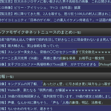
閲覧注意】巨大ホホジロザメに食い殺された男子高校生の画像、これ公開され
17回戦】巨人、2回裏2アウト一二塁から浦田のタイムリーで同点...
戦艦、建造費は総額43兆円か
エロ画像】ビリー・アイリッシュ、マ○コ（女性器）披露
Oは利便性より安全性を優先した設計」とEV推進派がスカスカ構...
閲覧注意】村に降りてきた熊、2人を殺すも、怒り狂う100人の村人に囲まれ
は？ニワカ「4！」馬鹿「8やね」陰キャ「7だろ？」←これｗｗｗ
古転覆事故遺族が「全容解明と再発防止を求める会」設立 継続的に...
外ゲイコミュニティ「日本のゲイAV、この素人イケメン何者点？」⇒ 話題の
も時期をずらしてるのに甲子園だけ変わらないのね
半導体で破産寸前ｗｗｗｗｗｗｗｗｗｗ
ルファモザイク＠ネットニュースのまとめ
[一覧]
ーネットプロバイダーから開示請求が届いた…
、ついにインスタアカウントを開設！！！【乃木坂46】
資産7億円抱え込んで優待で節約生活して好きなことに現金使わないまま死ん
損切り加速ｗｗｗｗｗｗｗｗｗ
悲報】堀大輔さん、実は仮眠を取っていた
レビ大好き高齢者の「テレビ離れ」も始まる 60代・70代も視聴...
WWWWWWWWWWWWWWWWWWWWWWWWWWWWWWWWWWWWWW
大陸に行ったけど、15号の予想進路…なんだこれ？
悲報】スレンダー美女さん、背後の◯◯がセクシー過ぎて完全敗北ｗｗｗｗｗｗｗｗｗ
チじゃない海水浴場で女が全裸オ○ニーすると3分以内にこうなるら...
ッチーこと及川光博（56歳）、再婚と妻の妊娠を発表 お相手は一般女性
イル部隊、ロシアのヴォロネジ州に展開か…北朝鮮は本質的にウクラ...
像】女子プロゴルファー馬場咲希(175cm)選手、ガチででかすぎる 【Pickup07
ン「Xでインプレゾンビが多すぎるから収益分配プログラムやめ...
使おうとしたら店員に番号を聞かれた。激怒した僕は「どうしてくれ...
待疑惑、2002年イタリア・スペイン戦で『韓国に奪われた』と欧...
速報
[一覧]
んなに変わるもんなんか？ｗｗｗｗｗｗｗｗｗｗｗｗｗｗｗｗｗｗ...
ムの河了貂、「あったけぇ壁」に引き続き更に味方をぶっ殺す作戦を...
画像】キングダムの河了貂、「あったけぇ壁」に引き続き更に味方をぶっ殺す
平均打率0割台ケガのリスクあり走って疲れる←これを今年までやっ...
朗報】Vtuber界、新たなる『弱男の姫』が爆誕ｗｗｗｗｗｗｗｗｗｗｗ
さんのおっぱい、限界突破ｗｗｗｗｗｗｗｗｗ
18回戦】ヤクルト、2回表1アウト三塁から内山壮真のタイムリー...
炎上】38歳の現役格闘家さん「批判覚悟で言います。19歳の彼女と結婚しま
態女(50)のアソコを70分舐め回して深くイカせた結果ｗｗｗｗ...
朗報】声優、なんかAIに勝ちそう。「声も「人格の象徴」明記、法務省」
れて私立上位大に進み、企業の総合職に就いた。でも結婚相手に求め...
悲報】ちいかわのモモンガ、逝きそう
ヤバすぎるｗｗｗｗｗｗｗｗｗｗｗｗ