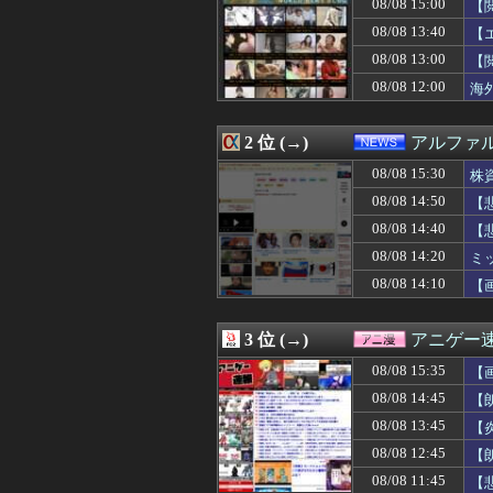
08/08 15:00
【
08/08 15:51
【巨人対ヤクルト
08/08 15:50
「トランプ級」
08/08 13:40
【
08/08 15:49
「BYD RACC
08/08 13:00
【
08/08 15:48
ＦＦ史上最高傑作
08/08 12:00
08/08 15:47
【拡散希望】辺野
海
08/08 15:45
運動会も夏祭り
08/08 15:45
【悲報】ワイ、
2 位 (→)
アルファ
08/08 15:44
【悲報】インタ
08/08 15:40
賀喜遥香ちゃん
08/08 15:30
株
08/08 15:40
【画像】コメ 
08/08 14:50
【
08/08 15:40
【テレビ離れ】テ
W
08/08 15:40
台風13号は中国
08/08 14:40
【
08/08 15:40
ヌーディストビー
08/08 14:20
ミ
08/08 15:38
北朝鮮の弾道ミサ
08/08 14:10
【画
08/08 15:38
【朗報】 イーロ
08/08 15:36
マックの招待券を
08/08 15:35
韓国人「不適切接
3 位 (→)
アニゲー
08/08 15:35
【画像】女ってこ
08/08 15:35
【画像】キングダ
08/08 15:35
【
08/08 15:35
セの投手の打席、
08/08 14:45
【
08/08 15:34
【画像】本田翼
08/08 15:33
08/08 13:45
【巨人対ヤクルト
【
08/08 15:33
下着がエ◯チな変
08/08 12:45
【
08/08 15:33
親や教師に勧めら
08/08 11:45
【
08/08 15:32
【画像】木星、