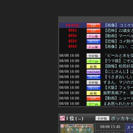
PickUp!
【画像】 コミケ
ｵﾇﾇﾒ
【恐怖】22歳女
ｵﾇﾇﾒ
【動画】マーベル
ｵﾇﾇﾒ
【悲報】コメ卸大
ｵﾇﾇﾒ
【画像】おい、
08/08 16:00
「ビールと水を
08/08 16:00
【ウマ娘】ごぞ
08/08 16:00
【朗報】松田好花
08/08 16:00
【にじさんじ】は
08/08 16:00
【うさぎおいしい
08/08 16:00
すまん、マジの
08/08 16:00
【大阪】フェラー
08/08 16:00
姫野美南アナ、
08/08 16:00
【動画】ショート
08/08 16:00
まあ怒られたか
08/08 16:00
【朗報】韓国人
08/08 15:58
【速報】賀喜遥
1 位 (→)
ポッカキ
08/08 15:55
放課後、弓袋を背
08/08 15:54
【試合結果】日本ハ
08/08 15:40
ヌ
08/08 15:53
【ラブライブ！