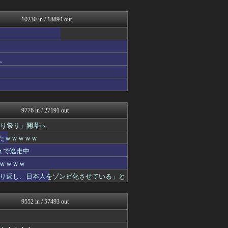
ゴールデンタイムズ
なんじぇいスタジアム＠なん...
思考ちゃんねる
10230 in / 18894 out
アルファルファモザイク＠ネ...
ネギ速
U-1 NEWS.
はーとらいふ -出会い・子...
。
育児板拾い読み
アニゲー速報
(*ﾟ∀ﾟ)ゞカガクニュー...
VIPワイドガイド
V速ニュップ
9776 in / 27191 out
切り祭り」開幕へ
たｗｗｗｗｗ
ュで逃走中
ｗｗｗｗｗ
り返し、日本人をゾンビ化させている」と
9552 in / 57493 out