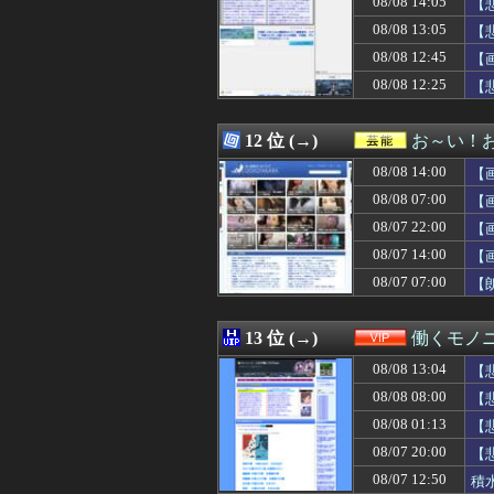
08/08 14:05
【
08/08 15:00
ウガンダサッカー
08/08 13:05
【
08/08 15:00
名古屋←なに思
08/08 12:45
08/08 15:00
モバP「引っ越
【
08/08 15:00
【琵琶湖三市同時
08/08 12:25
【
08/08 15:00
娘「おばあちゃ
ぁ
08/08 15:00
ちひろ「距離感
08/08 15:00
【日向坂46】お
12 位 (→)
お～い！
08/08 15:00
「盆踊り」は騒音
08/08 14:00
【
08/08 15:00
【悲報】ワイ「半
08/08 15:00
海外「数週間前に
08/08 07:00
【
08/08 15:00
韓国人「イランと
08/07 22:00
【
08/08 15:00
【画像】夕刻ロベ
08/07 14:00
08/08 15:00
【閲覧注意】巨大
【
08/08 15:00
【悲報】医師が
08/07 07:00
【
08/08 15:00
ちいかわ「モモ
08/08 14:57
泥ママ「もういい
08/08 14:57
親戚みんな集まっ
13 位 (→)
働くモノニ
08/08 14:57
日本円、協調介
08/08 13:04
【
08/08 14:56
はいた瞬間、シル
08/08 14:56
【悲報】Jリーグ開
08/08 08:00
【
08/08 14:55
高市首相から、市
08/08 01:13
【
08/08 14:53
【名探偵プリキュ
08/07 20:00
【
08/08 14:51
【朗報】ちいかわ
08/08 14:50
小６娘が家のこと
08/07 12:50
積