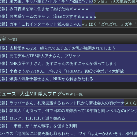
悲報】東大生、キャバ嬢とバトル「キャバ嬢はパチのクソ台」→X民絶賛の嵐
界に衝撃 若き主将が死去 携帯電話強盗に抵抗した末に石で滅多打...
悲報】坂口杏里を家に住ませてあげた結果ｗｗｗｗ
い浮かべた？
ししたらまゆがいた」
画像】お尻系ゲームのキャラ、流石に太すぎるｗｗｗｗ
花火大会】花火大会は本当に開催されるのか…ＨＰで観覧券販売も消...
悲報】ガキ「これインターネット老人会じゃんｗ」ぼく「どれどれ…」ガキ「
んちっておばけでそう」 母「こわいねー」
…」
って大事ですもんね」
ひさま、まさかの場所でメンバー目撃
お宝
[一覧]
か 苦情数件会場半減 無音の中イヤホンから流れる曲に合わせ踊る...
画像】吉川愛さん(26)、縛られてムチムチお乳が強調されてしまう
沢直樹みたいな銀行員カッコいい」銀行員の友人「あんな奴居ねえよ...
自分がぽろっと言ったどうでもいい話を、さらっと覚えててくれた」...
画像】元モデルのTBS新人アナさん、プリケツ
アメリカ、停戦協議で食い違い…トランプは『交渉中』と主張するも...
画像】NHK女子アナさん、あずにゃんのあずにゃんが張ってしまう
ルさん、ファイナルファンタジーX配信が人気すぎるｗｗｗｗｗｗｗ...
ホホジロザメに食い殺された男子高校生の画像、これ公開されちゃダ...
画像】小倉ゆうか(27)さん、7年ぶり『FRIDAY』表紙で神ボディ大解放
生鶏肉で車いす生活…ギラン・バレー症候群の恐怖
朗報】爆胸の気象予報士さん、NHKから解き放たれる
ンガ天誅編」始まる
じゃない！私だって傷ついてるのに！」→盗みを責められた泥ママが...
た時、子供の授乳の時間になり退席しようとしたら、コトメ「ここで...
ュース : 人生VIP職人ブログwww
[一覧]
入も米雇用統計も無効化の流れ
悲報】ラッパーさん、札束披露するもネット民から新社会人の初ボーナスくら
エットに感動！ プラステから美しいシルエットとリラックス感を両...
幕戦の地上波テレビ中継の視聴率2.5％高校野球は5.0％これ...
悲報】韓国人「え待って、何で日本の避難所って10年前と同レベルなの(ドン
場から、アメリカから……「いじめ」を受ける日銀が「四面楚歌」を...
悲報】ロシア、じわじわと逝き始める
ア】28話先行カット くれあさんシフト大変そう…【たんプリ】
悲報】「果糖」が「がん転移」を促すと判明
モモンガきっかけで精通する男児続出の夏wwwww
何もしてくれてなくて動画ばかり見てる。その姿が情けなくて...
水ハウス「地面師に55億円騙し取られた…」 ワイ「はえーかわいそう…会社