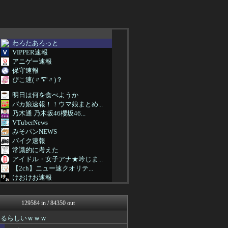
わろたあろっと
VIPPER速報
アニゲー速報
保守速報
ぴこ速(〃'∇'〃)？
明日は何を食べようか
パカ娘速報！！ウマ娘まとめ...
乃木通 乃木坂46櫻坂46...
VTuberNews
みそパンNEWS
バイク速報
常識的に考えた
アイドル・女子アナ★吟じま...
【2ch】ニュー速クオリテ...
けおけお速報
ニチカン！
乃木坂46まとめ 乃木りん...
129584 in / 84350 out
国難にあってもの申す！！
ファイターズ王国＠日ハムま...
なるらしいｗｗｗ
コンテンツ・声優 | ラブ...