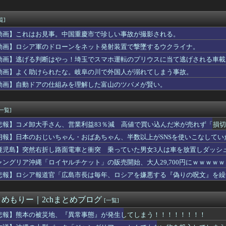
リーズのミクさんフィギュアが人気らしい
ーズ、今季SB戦後の試合で6勝無敗
（50）、新聞に寄稿するWWWWWWWWWWWWWWWWWWW...
覧]
ん、実は仮眠を取っていたWWWWWWWWWWWWWWWWWWW...
動画】これはお見事。中国重慶市で珍しい事故が撮影される。
…手は尽くしました」陰キャ女子「…ﾋｭｯ」
レだ」と某野党が達成した偉業に称賛の声が殺到、なんかヒーロー番...
動画】ロシア軍のドローンをネット発射装置で撃墜するウクライナ。
スがどんなものなのか試したくなって、弟が寝てる間にブチューって...
動画】逃げる判断はやっ！埼玉でスマホ運転のプリウスに当て逃げされる車載
断だけど胃カメラやるの嫌だわ
動画】よく助けられたな。岐阜の川で外国人が溺れてしまう事故。
er界、新たなる『弱男の姫』が爆誕ｗｗｗｗｗｗｗｗｗｗｗ
(32)、自分のシコポイントに気がつくwwwwwww
動画】自動ドアの仕組みを理解した富山のツバメが賢い。
(32)、自分のシコポイントに気がつくwwwwwww
（50）、新聞に寄稿するWWWWWWWWWWWWWWWWWWW...
[一覧]
悲報】コメ卸大手さん、営業利益83％減 高値で買い込んだ米が売れず「損
朗報】日本のおじいちゃん・おばあちゃん、半数以上がSNSを使いこなしてい
鹿児島】突然右折し路面電車と衝突 乗っていた男女3人は車を放置しダッシ
ャングリア沖縄「ロイヤルチケット」の販売開始、大人29,700円にｗｗｗｗ
悲報】ロシア報道官「広島市長は毎年、ロシアを嫌悪する『偽りの呪文』を繰
張
とめもりー｜2chまとめブログ
[一覧]
悲報】熊本の被災地、『異常事態』が発生してしまう！！！！！！！！