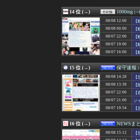
08/08 14:50
タイトーの新シ
08/08 14:50
【朗報】ファイタ
08/08 14:50
14 位 (→)
【悲報】独身弱男
1000mg
[一
08/08 14:50
【悲報】堀大輔さ
08/08 12:00
【
08/08 14:50
【画像】美容師「
08/08 14:49
08/08 00:00
「感動のフィナー
【
08/08 14:47
小4～5の時にキ
08/07 22:00
【
08/08 14:45
8月末に健康診
08/07 19:00
【
08/08 14:45
【朗報】Vtub
08/08 14:45
【画像】佐倉綾音
08/07 16:00
【
08/08 14:45
【画像】佐倉綾音
08/08 14:45
【悲報】独身弱男
15 位 (→)
保守速報
08/08 14:28
【
08/08 13:39
【
08/07 22:00
【
08/07 21:00
ジ
08/07 19:54
【
主
16 位 (→)
NEWSま
08/08 15:12
【