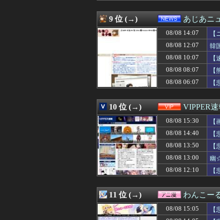
08/08 15:03
面白いゴルフマ
08/08 15:03
【遊戯王】「聖
9 位 (→)
あじあニ
08/08 15:02
【朗報】Switc
08/08 14:07
08/08 15:02
【動画】インドの
【
08/08 15:02
184㎝63㎏ワ
08/08 12:07
韓
08/08 15:01
兵庫県斎藤知事
08/08 10:07
【
08/08 15:01
今年で30周年を迎え
08/08 15:01
【ウマ娘】ウマ
08/08 08:07
【
08/08 15:01
【ウマ娘】アイ
08/08 06:07
【
08/08 15:00
ジブリ無双の最
08/08 15:00
【艦これ】E5
08/08 15:00
【画像】おい、
10 位 (→)
VIPPER
08/08 15:00
才木浩人を信じ
08/08 15:30
【
08/08 15:00
【東方】みずこ
08/08 15:00
【海外の反応】
08/08 14:40
【
08/08 15:00
【MARVEL Tōko
08/08 13:50
【
08/08 15:00
おすすめのG-S
08/08 15:00
08/08 13:00
【ラブライブ！】
幽
08/08 15:00
パチンコ屋の「大
08/08 12:10
【
08/08 15:00
【画像】新聞さ
08/08 15:00
家系ラーメンに
08/08 15:00
【FGO】アズラ
11 位 (→)
わんこー
08/08 15:00
Ａちゃんママは遊
08/08 15:05
【
08/08 15:00
【遊戯王情報】「Yu-G
08/08 15:00
論争になった「デ