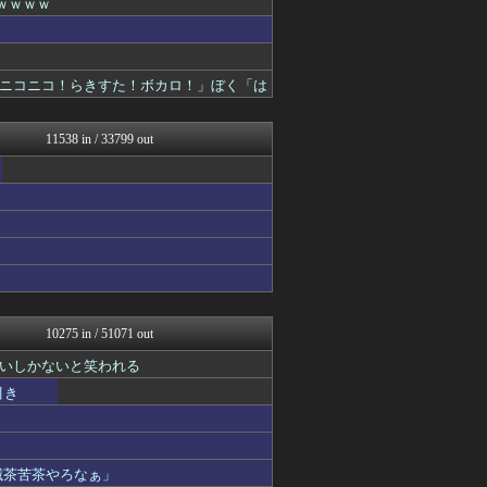
ｗｗｗｗ
footballnet【サ...
竜速（りゅうそく）
えすえすログ
みそパンNEWS
ニコニコ！らきすた！ボカロ！」ぼく「は
ほんわかMkⅡ
SS 森きのこ！
日向坂46まとめもり～
11538 in / 33799 out
常識的に考えた
投資ちゃんねる
Ask Reddit まと...
韓国ニュース反応まとめ
ゲーム実況者速報＠YouT...
ポッカキット
モッコスヌ〜ン
カンダタ速報
素敵な鬼女様
はーとらいふ -出会い・子...
10275 in / 51071 out
かせまと！
いしかないと笑われる
ファ板速報
ネギ速
引き
国難にあってもの申す！！
プリキュアのまとめ
BIPブログ
かぞくちゃんねる
滅茶苦茶やろなぁ」