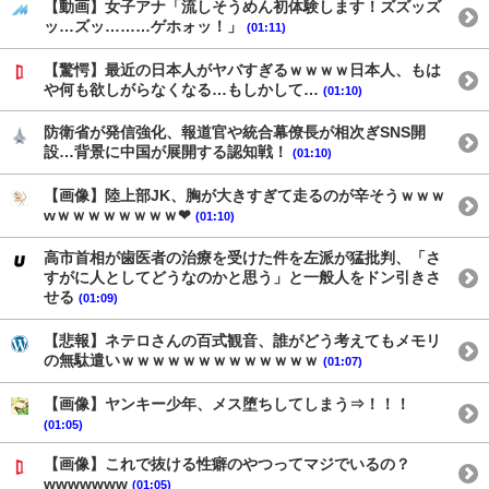
【動画】女子アナ「流しそうめん初体験します！ズズッズ
ッ…ズッ………ゲホォッ！」
(01:11)
【驚愕】最近の日本人がヤバすぎるｗｗｗｗ日本人、もは
や何も欲しがらなくなる…もしかして…
(01:10)
防衛省が発信強化、報道官や統合幕僚長が相次ぎSNS開
設…背景に中国が展開する認知戦！
(01:10)
【画像】陸上部JK、胸が大きすぎて走るのが辛そうｗｗｗ
wｗｗｗｗｗｗｗｗ❤
(01:10)
高市首相が歯医者の治療を受けた件を左派が猛批判、「さ
すがに人としてどうなのかと思う」と一般人をドン引きさ
せる
(01:09)
【悲報】ネテロさんの百式観音、誰がどう考えてもメモリ
の無駄遣いｗｗｗｗｗｗｗｗｗｗｗｗｗ
(01:07)
【画像】ヤンキー少年、メス堕ちしてしまう⇒！！！
(01:05)
【画像】これで抜ける性癖のやつってマジでいるの？
wwwwwww
(01:05)