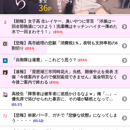
【朗報】女子高 生レイヤー、臭いやつに苦言 「洋服は一
回全部熱湯につけよう！洗濯機はキッチンハイター薄めた
水で一回まわそう！」
(ｵﾇﾇﾒ)
【悲報】高市総理の悲願「消費税1％」表明も支持率初の6
割切り
(ｵﾇﾇﾒ)
「自衛隊は違憲」←これどう思う？
(ｵﾇﾇﾒ)
【速報】「琵琶湖三市同時花火」当然、開催中止を発表 主
催「今後案内するので個別返信できません」返金明言なく
今後ご案内で終わる
(ｵﾇﾇﾒ)
高校生「障害者は健常者に迷惑かけるなよｗ」俺「…」→
優先席で浴びせられた暴言に、その場が騒然となって…
(01:17)
【悲報】林家パー子、ガチで『悲惨な状態』になってしま
う・・・・
(01:12)