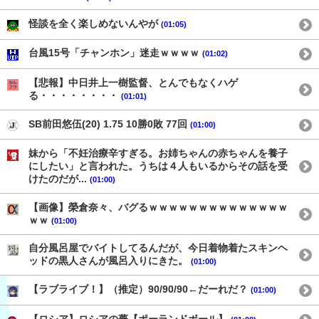
怪談を全く楽しめないんやが
(01:05)
台風15号「チャンホン」迷走ｗｗｗｗ
(01:02)
【悲報】中日井上一樹監督、とんでもなくハゲ
る・・・・・・・・
(01:01)
SB前田悠伍(20) 1.75 10勝0敗 77回
(01:00)
妹から「不妊治療辛すぎる。お姉ちゃんの赤ちゃんを養子
にしたい」と言われた。うちは４人もいるからその話を受
けたのだが...
(01:00)
【画像】榮倉奈々、バグるｗｗｗｗｗｗｗｗｗｗｗｗｗｗ
ｗｗ
(01:00)
自分風呂屋でバイトしてるんだが、今日着物着たスキンヘ
ッドの黒人さんが風呂入りにきた。
(01:00)
【ラブライブ！】（推定）90/90/90←だーれだ？
(01:00)
【ロシア】ロシアの夢【ポーランドボール】