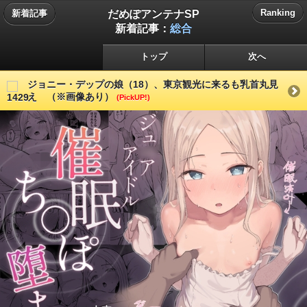
だめぽアンテナSP
Ranking
新着記事
新着記事：
総合
トップ
次へ
ジョニー・デップの娘（18）、東京観光に来るも乳首丸見
え （※画像あり）
(PickUP!)