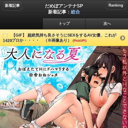
だめぽアンテナSP
Ranking
新着記事
新着記事：
総合
トップ
次へ
【GIF】 超絶気持ち良さそうにSEXをするAV女優、これが
プロか・・・・ （※画像あり）
(PickUP!)