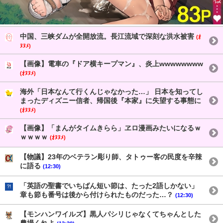
中国、三峡ダムが全開放流。長江流域で深刻な洪水被害
(ｵ
ﾇﾇﾒ)
【画像】電車の『ドア横キープマン』、炎上wwwwwwww
(ｵﾇﾇﾒ)
海外「日本なんて行くんじゃなかった…」 日本を知ってし
まったディズニー信者、帰国後『本家』に失望する事態に
(ｵﾇﾇﾒ)
【画像】「まんがタイムきらら」ヱロ漫画みたいになるｗ
ｗｗｗｗ
(ｵﾇﾇﾒ)
【物議】23年のベテラン彫り師、タトゥー客の民度を辛辣
に語る
(12:30)
「英語の聖書でいちばん短い節は、たった2語しかない」
章も節も番号は後から付けられたものだった…？
(12:30)
【モンハンワイルズ】黒人パシリじゃなくてちゃんとした