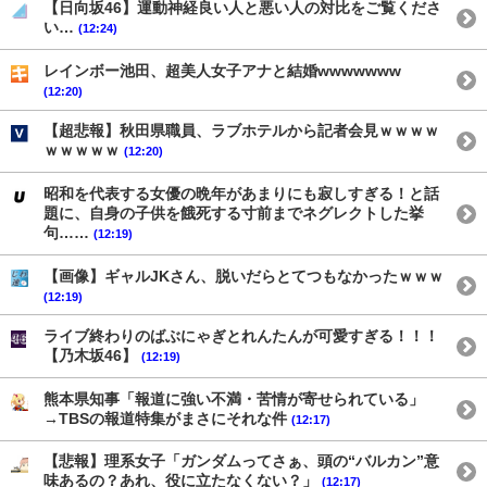
【日向坂46】運動神経良い人と悪い人の対比をご覧くださ
い…
(12:24)
レインボー池田、超美人女子アナと結婚wwwwwww
(12:20)
【超悲報】秋田県職員、ラブホテルから記者会見ｗｗｗｗ
ｗｗｗｗｗ
(12:20)
昭和を代表する女優の晩年があまりにも寂しすぎる！と話
題に、自身の子供を餓死する寸前までネグレクトした挙
句……
(12:19)
【画像】ギャルJKさん、脱いだらとてつもなかったｗｗｗ
(12:19)
ライブ終わりのばぶにゃぎとれんたんが可愛すぎる！！！
【乃木坂46】
(12:19)
熊本県知事「報道に強い不満・苦情が寄せられている」
→TBSの報道特集がまさにそれな件
(12:17)
【悲報】理系女子「ガンダムってさぁ、頭の“バルカン”意
味あるの？あれ、役に立たなくない？」
(12:17)