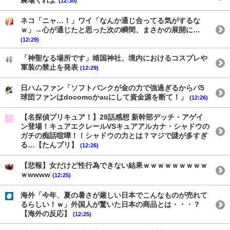
農場くれよ
(12:30)
ネコ「ニャ…！」ワイ「なんか通じ合ってる気がするな
ｗ」→心が通じたと思った次の瞬間、まさかの展開に…
(12:29)
「神聖なる場所です」靖国神社、境内におけるコスプレや
軍装の禁止を発表
(12:29)
日ハムファン「ソフトバンクが金の力で強過ぎるからパ5
球団ファンはdocomoかauにして資金源を断て！」
(12:26)
【名探偵プリキュア！】28話感想 新幹部デッチ・アゲイ
ン登場！キュアエクレールVSキュアアルカナ・シャドウの
ガチの痴話喧嘩！！シャドウの力とは？マジで謎が多すぎ
る…【たんプリ】
(12:26)
【悲報】女だけど性行為できない結果ｗｗｗｗｗｗｗｗｗ
ｗwwww
(12:25)
海外「今年、夏の暑さが厳しい日本でこんなものが売れて
るらしい！ｗ」外国人が驚いた日本の商品とは・・・？
【海外の反応】
(12:25)