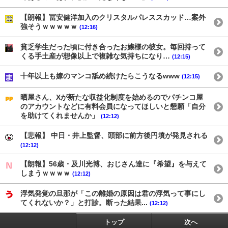
【朗報】冨安健洋加入のクリスタルパレススカッド…案外
強そうｗｗｗｗｗ
(12:16)
貧乏学生だった頃に付き合ったお嬢様の彼女。毎回持って
くる手土産が想像以上で複雑な気持ちになり…
(12:15)
十年以上も嫁のマンコ舐め続けたらこうなるwww
(12:15)
晒屋さん、Xが新たな収益化制度を始めるのでパチンコ屋
のアカウントなどに有料会員になってほしいと懇願「自分
を助けてくれませんか」
(12:12)
【悲報】 中日・井上監督、頭部に前方後円墳が発見される
(12:12)
【朗報】56歳・及川光博、おじさん達に『希望』を与えて
しまうｗｗｗｗ
(12:12)
浮気発覚の旦那が「この離婚の原因は君の浮気って事にし
てくれないか？」と打診。断った結果...
(12:12)
トップ
次へ