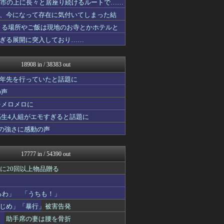
都市の上に長々と居座り続けるルートで……
おにひめちゃんの監視部屋-...
、今になって存在に気付いてしまった結
修羅場ライフ速報
不思議.net - 5ch...
まる場所やご飯は現地のお寺とかホテルと
子育てちゃんねる
ぎる展開に突入しており……
わんこーる速報！
哲学ニュースnwk
筋肉速報
18908 in / 38383 out
バスケまとめ・COM
修羅の華-家庭・生活まとめ
十年先を行っていたと話題に
いたしん！
の声
なんじぇいスタジアム＠なん...
をメロメロに
おうまがタイムズ
気団談
高生4人組がエモすぎると話題に
ウマ娘まとめ速報うまろぐ
の強さに感動の声
PlaySphere | ...
アルファルファモザイク＠ネ...
パチンコ・パチスロ.com
17777 in / 54390 out
気団まとめ-噫無情-｜嫁・...
Y速報
に20回以上物品贈る
ベイスターズNEWS
モッコスヌ〜ン
るわ」 「うちも！」
修羅場ハザード -復讐・D...
ハロン棒ch
じめ」「暴行」被害告発
漫画まとめ速報
明 助手席の妻は腰を骨折
アナ速‐女子アナ画像速報