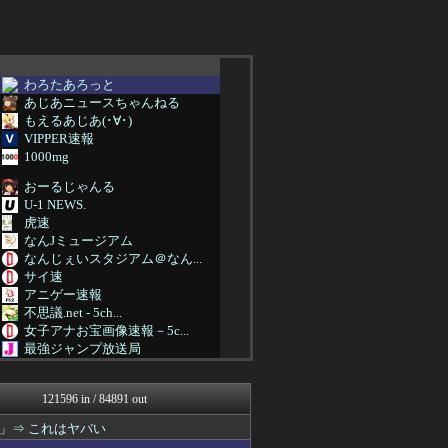
わろたあろっと
あじあニュースちゃんねる
もえるあじあ(･∀･)
VIPPER速報
1000mg
おーるじゃんる
U-1 NEWS.
虎速
なんJミュージアム
なんじぇいスタジアム＠なん...
サイ速
アニゲー速報
不思議.net - 5ch...
女子アナお宝画像速報－5c...
最強ジャンプ放送局
ウマ娘うまぴょい速報
えすえすログ
121596 in / 84891 out
わんこーる速報！
おにひめちゃんの監視部屋-...
」⇒ これはヤバい
痛いニュース(ﾉ∀`)