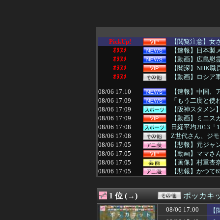
PickUp!
【閲覧注意】女
ｵﾇﾇﾒ
【速報】日本製
ｵﾇﾇﾒ
【動画】広島慰
ｵﾇﾇﾒ
【闇深】NHK職
ｵﾇﾇﾒ
【動画】ロシア
08/06 17:10
【速報】中国、
08/06 17:09
「もう二度と使わ
08/06 17:09
【阪神スタメン】2(
08/06 17:09
【動画】ミニスカ
08/06 17:08
日経平均2013「
08/06 17:08
Z世代さん、ジモ
08/06 17:05
【悲報】元ジャン
08/06 17:05
【動画】ママさ
08/06 17:05
【画像】村重杏
08/06 17:05
【悲報】かつて6
08/06 17:05
【ウマ娘】LA公
08/06 17:05
まなみ「伝説で
1 位 (→)
ポッカキ
08/06 17:05
【画像】ドコモ
08/06 17:04
オフ会で出会った
08/06 17:00
【
08/06 17:03
24歳無職女、中