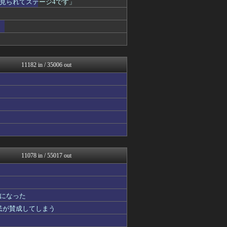
見られてステージ4です」
なんJミュージアム
まとめ芸能＠美女画像まとめ...
おーるじゃんる
ぶる速-VIP
コノユビニュース｜みんなの...
U-1 NEWS.
ファイターズ王国＠日ハムま...
11182 in / 35006 out
ウマ娘まとめ超速報！
【サッカー まとめ】サカラ...
修羅場ライフ速報
まにゅそく 2chまとめニ...
アニチャット
海外トークログ
げぇ速
わんこーる速報！
不思議.net - 5ch...
女子アナお宝画像速報－5c...
11078 in / 55017 out
V系まとめ速報
痛いニュース(ﾉ∀`)
watch＠２ちゃんねる
ふぇー速
になった
修羅の華-家庭・生活まとめ
国民が賛成してしまう
ファイターズ王国＠日ハムま...
大河ドラマ2ch