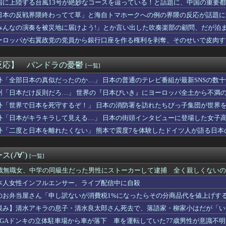
国に上陸する台風13号が絶妙なコースを辿っている！と話題に、中国の重要
、どうやってやっていたんだろうと思うこと
日本の反戦界隈終わってて草」と海自トマホークへの例の界隈の反応が話題に
る私立大学を第一志望にした。それを担任に伝えたら「お前の言う学...
……
のギャルJK「茶髪です。超ミニです。ルーズです。下着はテカテカ...
みんなの演奏を被災地に届けよう!」とか言い出した吹奏楽部の顧問、だが泊
員の男性が若い20代の可愛い女の子以外には挨拶をしない
……
ーロッパが右翼政党の党員から銀行口座を作る権利を剥奪、そのせいで皮肉す
家、がんを公表「大腸癌になってしまいました。肝臓に転移も見られ...
本最大級のAIデータセンター建設へ 総事業費2兆円、UAEが巨...
ギャルモデルのりりぴ（12）、最新の姿に「痩せすぎ」「大丈夫？...
反応】 パンドラの憂鬱
[一覧]
ロ・ボールの旧宅の内部が公開され、独特な内装が話題に
傷したので絆創膏を貼った。それを「キスマークを隠してる」と思い...
外「全部日本の真似だったのか…」 日本の普通のテレビ番組が最新SNSの数
産んだ子供が高校卒業した」ﾊﾟｼｬｯ←600万いいね
州「日本だけ反則だろ…」 世界の『日本びいき』にヨーロッパ全土から不満
中日ファン集合【鵜飼登録】
外「世界で日本を死守するぞ！」 日本の消防署を訪れたちびっ子集団が世界
「人生かけて7億円貯めたのにガンで死ぬかも。もっと素直に遊べば...
・・今日もイライラしたわ
外「日本がキラキラして見える…」 日本の街頭インタビューに登場した女子
ち、新人が来た時にやることは先ずパンレスだ。
外「二度と日本を離れたくない」 熊本で震度7を体験したドイツ人が語る日本
クマシンで山道を駆け上がるヒルクライムレース『Classic...
、非核三原則を「今後も堅持していく」の表現削除WWWWWWWW...
んなノーマルタイプでも下皿はガッチガチがデフォ」←マジで無駄な...
(ﾉ∀`)
[一覧]
の旦那の車から怪しいダンボール発見！見たらアレが…
itch2版、40fpsと判明
4歳無職女、中学の同級生だった男性にストーカーして逮捕 全く親しくないの
、ビドが1軍登録、マルセリーノは登録抹消されず
本人女性インフルエンサー、ライブ配信中に自殺
住日本人女性、ライブ配信で自殺…8万人が閲覧
のお弁当屋さん「申し訳ないが消費税1%になったらその分商品代を値上げす
帰って…」セコママ「いるんでしょ？」→玄関をガチャガチャされ、...
8月6日付でフリーに
恨み】清水アキラの息子・清水良太郎さん死去で、落語家・柳家小はだが「い
者「山田≒自分はレイブンクロー、みいちゃんはハッフルパフ(特殊...
EGAドンキの立体駐車場から車が落下 車を運転していた77歳男性が意識不
結さん、我々を挑発する