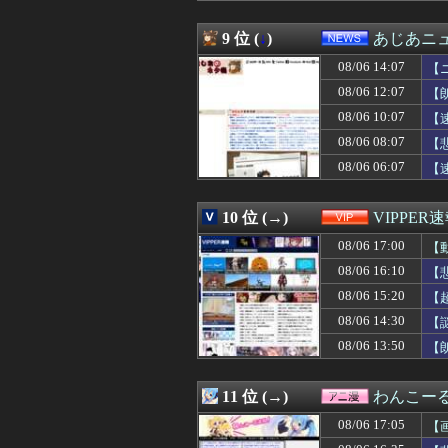
08/06 16:27
【衝撃】年収30
08/06 16:26
上田は覚醒した
9 位 (
↓
)
あじあニ
08/06 16:25
【悲報】憧れのト
08/06 14:07
08/06 16:24
【公示】DeNA
【
08/06 16:23
中国製ルーター2
08/06 12:07
【
08/06 16:21
【セール】Kind
08/06 10:07
【
08/06 16:20
【動画】佳子様(3
08/06 16:20
【朗報】なぜか
08/06 08:07
【
08/06 16:20
【悲報】桑田真
08/06 06:07
【
08/06 16:18
【豹変】優しかっ
08/06 16:18
【衝撃】公務員
08/06 16:16
ガル民になって
10 位 (→)
VIPPER
08/06 16:15
未就学児無料のバ
08/06 17:00
【
08/06 16:15
【画像】空調服、
08/06 16:12
【悲報】ヤニねこ、
08/06 16:10
【
08/06 16:12
【衝撃】イオン
08/06 15:20
【
08/06 16:12
行為を拒否されて
08/06 16:12
08/06 14:30
ヤニねこ、BPO
【
08/06 16:11
【悲報】菊地亜美
08/06 13:50
【
08/06 16:11
韓国人「日本で
08/06 16:11
【知ってた速報】
08/06 16:10
【悲報】キャバ
11 位 (→)
わんこー
08/06 16:10
【小心夫】嫁の浮
08/06 17:05
【
08/06 16:10
【ホロライブ】
08/06 16:10
【朗報】プチプチ