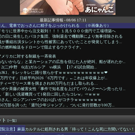
最新記事情報 - 08/06 17:11
さん、電車でおっさんに精子をぶっかけられる （※画像あり）
メモリに世界中から注文殺到！！！ １兆５０００億円で工場増築へ
霊の日に発生したパヨク集団、強制退去で機動隊により無事排除される
員が番組出演タレントから性被害にあっていたことが発覚してしまう...
軍の燃料輸送をドローンで阻止するウクライナ。
アメリカに対する制裁を一斉発表
ないからな」と某カーシェアの広告を信じた人が絶叫、船が遅れたか...
二)中野 6(左)ガルシア vs横浜 【17:45試合開始...
JK1、キレッキレに踊り散らかすｗｗｗwｗｗｗｗｗｗｗｗ❤
1万円です」日経平均2026「6万円です」←これは年収爆上が...
ティーでリース車を掴まされ80万円もだまし取られる…
ポケ斉藤の被害女性「事件で知名度を上げてバウムクーヘン売ったり...
ん「新しい洗濯機買って1発目に回したらコレw」⇒ｗｗｗ
奈さん、ロシアンハーフのお○ぱいがコチラｗｗｗｗｗｗｗ
50万部を誇った「週刊少年ジャンプ」、ついに発行部数が100万...
演ツアー、キャンセルが出たので２次募集開始！サンタアニタパーク...
最強のアイドル、玲音ちゃんです！」舞「あ゛？」
ット
銀行、アイコンがドンキになってしまうｗｗｗｗ
[一覧]
彼と付き合う事になった。だがその数カ月後……たまたま見た身分証...
閲覧注意】麻薬カルテルに処刑される男「待って！こんな死に方聞いてない！
学の同級生だった男性にストーカーして逮捕 全く親しくないのに2...