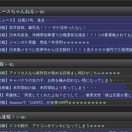
0万で結婚、とんでもない事が判明するｗｗｗｗ年収300万で結婚...
ら伸び代えげつなさそうだけど時間はかかりそう
ュースちゃんねる
[一覧]
イレセックスしたらｗｗｗｗｗｗｗｗｗｗｗwwww
O.ビドが一軍昇格 登録抹消は無し
ニュース】 台風13号、迷走・・・
0機種に外部から完全制御できる機能が仕込まれていたことが判明・...
朗報】高市首相、爆乳化！！！ サナ活待ったなし！
leストア｢まとめ買いキャンペーン1週目｣や｢集英社のマンガ...
速報】日本共産党、沖縄県知事選で公職選挙法違反！！！ 110番通報されて
1)、我々弱い男性をガチ恋させにくるwwwwwww 【Pic...
巨乳しか居ないダンス部が見つかる！
悲報】ジャンポケ斉藤、懲役７年求刑ｗｗｗｗｗｗｗ
澄「今の野球は長打、速いボールばっか」
速報】日本製メモリに世界中から注文殺到！！！ １兆５０００億円で工場増
た彼氏が同棲した瞬間に本性を現した。束縛→DVの毎日。やっとの...
ワイ、民間に転職して給料倍になるｗｗｗｗｗ
思ったこと
速報
[一覧]
イキングで、トメが孫の年齢を勝手にサバ読みしようとしてドン引き...
動画】アメリカ人なら絶対目が覚める目覚まし時計がこちらｗｗｗｗｗ
なんかエロくなるww
BPOで問題視されるwwwwwwwwww
悲報】キャバクラの女の子、お肉を噛み切れない顎になってしまう・・・
モール爆発事故、『とんでもない事実』が判明してしまう・・・・・・
超画像】本田望結の妹、本田望結より実ってしまう・・・
別れた彼女から「結婚して」と言われ受け入れた。だがこの女、ヤバ...
で審議されるｗｗｗｗｗｗｗｗｗｗｗｗｗ
謎】斉藤慎二「同意してくれたよね？どうして…」被害女性「彼は言葉が通じ
さん、マレーシアに移住ｗｗｗｗｗｗｗｗｗｗｗｗｗｗｗｗｗｗｗｗ...
朗報】Amazonで「GANTZ」が全巻100円ｗｗｗｗｗｗｗｗｗｗ
ヤバい作品ばかりアニメ化してて心配になる…」
サヨク界隈「首相官邸の高市熊本訪問動画にBGMが付いてる！災害...
クラの女の子、お肉を噛み切れない顎になってしまう・・・
る速報！
[一覧]
気を知ってもプライドが邪魔で動けない。自力で解決できるか？ww...
画像】ドコモ銀行、アイコンがドンキになってしまうｗｗｗｗ
ホロドリ石配布渋くね？
で有名な川上産業、社名を「プチプチ株式会社」に変更wwwww