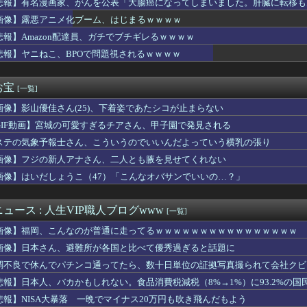
悲報】有名漫画家、がんを公表「大腸癌になってしまいました。肝臓に転移も
アナさん、お◯ぱいをバイバイン揺らしてしまうｗｗｗwｗｗｗｗｗ...
画像】露悪アニメ化ブーム、はじまるｗｗｗｗ
ん、可愛すぎる100メートルJKのお尻をモロ映し
プ大統領とホワイトハウス、ナルトに自分の顔を合成して投稿 日本...
悲報】Amazon配達員、ガチでブチギレるｗｗｗｗ
の新車、5ドアがガチで完全体すぎるwwwwwww
悲報】ヤニねこ、BPOで問題視されるｗｗｗｗ
デルのりりぴ（12）、最新の姿に「痩せすぎ」「大丈夫？」など心...
風13号が絶妙なコースを辿っている！と話題に、中国の重要都市の...
晴希が登録/山縣秀を抹消 6日公示
お宝
[一覧]
い家族が生えてくる可能性は全然あるからな
画像】影山優佳さん(25)、下着姿であたシコが止まらない
、大韓サッカー協会を家宅捜索 代表監督選考巡り ・・・
メの巣を蛇が襲って雛を飲み込もうとした。すると向かいの家の長女...
GIF動画】宮城の可愛すぎるチアさん、甲子園で発見される
生の『チン媚びダンス』が気持ち悪い🤮
ステの気象予報士さん、こういうのでいいんだよっていう横乳の張り
ってるエロゲ、一番可愛い子が攻略できない致命的なバグがあるっぽい
国株式の暴落で失ったとんでもない規模の国民年金の金額がこちら…...
画像】フジの新人アナさん、二人とも腋を見せてくれない
うRPG大量生産してる謎のメーカー
画像】はいだしょうこ（47）「こんなオバサンでいいの…？」
ニメ化ブーム、はじまるｗｗｗｗ
新版・あのちゃん、エッッッッッッッッッッ！
定みたいな野球部女子マネージャーが発見されるwwwwww
ュース : 人生VIP職人ブログwww
[一覧]
タク歴3ヶ月僕、金と肉体の限界を迎える
画像】福岡、こんなのが普通に走ってるｗｗｗｗｗｗｗｗｗｗｗｗｗｗｗｗ
フルエンサー、ライブ配信中に自殺
ーのおいなり巻（600円）、卑猥すぎて賛否両論ｗｗｗｗｗｗｗｗ...
画像】日本さん、避難所が各国と比べて優秀過ぎると話題に
医学生だけど大学生活に馴染めるか不安で咽び泣く
調不良で休んでパチンコ通ってたら、数十日単位の証拠写真撮られて会社クビ
計が赤字になるので夫に専業主夫になってほしいと頼んだ。しかし「...
悲報】日本人、バカかもしれない。食品消費税減税（8%→1%）に93.2%の
ム2軍vsハヤテ 5-4｜ファーム交流戦7回戦｜個人成績｜8...
敵を鼓舞してしまったではないか・・・？
悲報】NISA大暴落 一晩でマイナス20万円も吹き飛んだもよう