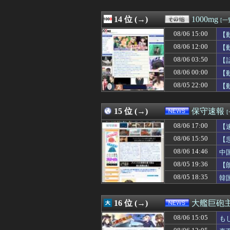
08/06 16:02
※月光蝶が木星
08/06 16:02
格ゲーとレース
08/06 16:01
14 位 (→)
充電ケーブルっ
1000mg
[一
08/06 16:01
【速報】熊本イ
08/06 15:00
【
08/06 16:01
【AI】AI普及で
08/06 16:01
08/06 12:00
【朗報】大人気漫画
【
08/06 16:00
【日向坂46】三
08/06 03:50
【
08/06 16:00
カレー味のポテチ
08/06 00:00
【
08/06 16:00
韓国人「日本には
08/06 16:00
【トイペ】トイ
08/05 22:00
【
08/06 16:00
【朗報】へずまり
08/06 16:00
道の駅に野菜や
15 位 (→)
保守速報
08/06 17:00
【
08/06 15:50
【
08/06 14:46
中
08/05 19:36
【
08/05 18:35
韓
16 位 (→)
大艦巨砲
08/06 15:05
も