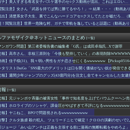
ガチ】美人すぎる有名女子バスケ選手のセ○クス動画が流出。これはエロい…
行部数100万部を割る もう電車でジャンプ読むやつ見ないもんな
ら提督に着任するなら皆吹雪初期艦なんだろうか
閲覧注意】女さん「武器を持てば男に勝てるやろ！」⇒ 結果・・・（動画あ
那飲みに行く
流出】清楚系女子大生、裏でこんなハードコアセ○クスしてたとか嘘だろ…（
家宅捜索する！自宅に現金があると逮捕されるぞ！」→4億千万円騙...
】第三者委報告書の編集者「G氏」は成田卓哉氏...Xで謝罪
超！閲覧注意】世界一危険な村、ガチで常軌を逸していると話題に（動画あり
を基地航空にいれたら半径伸びたりします？
読劇」ヴィジュアル撮影！！【GIF動画あり】
ルファモザイク＠ネットニュースのまとめ
[一覧]
カ人なら絶対目が覚める目覚まし時計がこちらｗｗｗｗｗ
POで問題視されるwwwwwwwwwwwwwwwwwwww...
マンガワン問題】第三者委報告書の編集者「G氏」は成田卓哉氏...Xで謝罪
】5回目の金沢一人旅僕流石に寂しくなってくる
悲報】高市さん、非核三原則を「今後も堅持していく」の表現削除WWWWW
性の自信喪失の原因に-6割超が「人生の敗者」自認
さすぎワロタｗｗ
画】佳子様(31)、我々弱い男性をガチ恋させにくるwwwwwww 【Pickup05164
経済やばい説。日本円の安定化に取り組んだのもこれが原因か？」
ンタリストDaiGo「SNS最大のデメリットは口を開く価値がない奴が発信で
聞のベテラン記者を逮捕 包丁で夫を脅した容疑
悲報】週間少年ジャンプのグッズ(43億円分)を注文し全てキャンセルした女
Dカップをもっと知って』←これ
市首相「外国人に対してフレンドリーでないイメージを避けたい」 ...
カルテルに処刑される男「待って！こんな死に方聞いてない！」⇒ ...
速報
[一覧]
買っていい？
ムで一番の神ゲーは
悲報】元ジャンポケ斉藤の被害女性「事件で知名度を上げてバウムクーヘン売っ
NAベイスターズの選手写真、geminiｗｗｗｗｗｗｗｗ
じた」
速報】ホロライブのソシャゲ、課金圧がやばすぎて不評になるwwwwwwwwww
務中。カード払いの商品を現金で返金してほしいと言い張る女性客。...
彼女に冷めたので別れようと思うんだけど、これどう思う？
悲報】ヤニねこ、BPOで問題視されるwwwwwwwwww
性誌メディア『arweb』にて新作アクティブウェア6型が掲載
衝撃】クルタ族虐 殺の犯人、ツェリードニヒで確定！クロロの演劇のせいで2人
こぼれたビールを再提供？」…衝撃映像が拡散、衛生管理に批判殺到...
川ジョージ「みい山アンチは正義を主張する前に漫画の無断転載をやめろよ」←
公式からの注意喚起、ヤフートップに掲載される