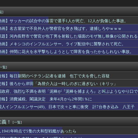
まで届くって本当なのか？
ゲーがオワコンになった理由
てさ
覧]
オンモール、爆発の原因は『これ』の可能性
動画】サッカーの試合中の落雷で選手1人が死亡、12人が負傷した事故。
デザイン業の倒産が前年比2.7倍に 「独自性なき企業は淘汰」...
「GANTZ」がAmazonでなんと全巻100円ｗｗｗｗｗｗ
動画】名古屋栄で不良外人が警察官を突き飛ばす。逮捕しろやｗｗｗ
期生ライブ、恐ろしく早い完売・・・
話題】河内長野市で警官が包丁男を射殺した場面のモザ無し映像が公開される
がない理由wwwww
動画】メキシコのインフルエンサー、ライブ配信中に襲撃されて死亡。
韓国みたいなドラッグストアがないので韓国が羨ましくて羨ましくて...
レ紙の輸入が4割増 中国製が拡大、国内品の値上げの壁に
動画】仲間に花火を水平撃ちしようとして障害を負ったかもしれない事故。
ゅう、熊本被災地でボランティア活動をして皆を笑顔にするｗｗｗｗ...
果物出荷してるんやけど「こういうの欲しい」とかある？
[一覧]
速報】毎日新聞のベテラン記者を逮捕 包丁で夫を脅した容疑
悲報】後ろから岸田「為替介入は一時しのぎに過ぎない（キリッ」
国政府、強烈な不満を表明「泥棒が『泥棒を捕まえろ』と叫ぶようなやり口で
朗報】消費減税、閣議決定 来年4月から2年間1％に
国人インフルエンサー(49)、日本で次々と車に衝突 計7台巻き込み 八王子
主義！
[一覧]
し1941年時点で5隻の大和型戦艦があったら