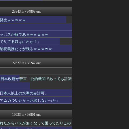
もえるあじあ(･∀･)
【サッカー まとめ】サカラ...
23843 in / 94808 out
気団まとめ-噫無情-｜嫁・...
かぞくちゃんねる
発売ｗｗｗｗｗ
スロ板-RUSH
スマブラ屋さん | スマブ...
おにひめちゃんの監視部屋-...
ッ〇スが解であるｗｗｗｗｗ
異世界転生まとめ速報
で見てる奴はにわか！」
海外のお前ら 海外の反応
納税義務だけが残るｗｗｗｗｗ
ふぇー速
まとめたニュース
もきゅ速(*´ω`*)人(...
22627 in / 88242 out
まぐろとにぼし
ゲーム魔人
ふぇー速
 日本政府が苦言「公的機関であっても許諾
なんじぇいスタジアム＠なん...
軍事・ミリタリー速報☆彡
坂道情報通～乃木坂46まと...
日本人以上の水準のみ許可」
アニゲー速報
ててムカついたから示談しなかった」
スコールちゃんねる｜２ちゃ...
にゅーすアルー！
鬼女はみた -修羅場・恋愛...
19933 in / 98801 out
おにひめちゃんの監視部屋-...
おうち速報
れたからバスが無くなって困ってたりこの
政経ワロスまとめニュース♪