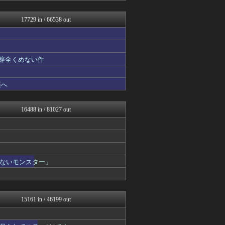
デジタルニューススレッド
まとめロッテ！
17729 in / 66538 out
バズッター速報
ベイスターズ速報＠なんJ
ラビット速報
理想ちゃんねる
も辞全くめない件
アルファルファモザイク＠ネ...
アナ速‐女子アナ画像速報
なんじぇいスタジアム＠なん...
築へ
おにひめちゃんの監視部屋-...
NEWSぽけまとめーる
おにひめちゃんの監視部屋-...
16488 in / 81027 out
鬼女の宅配便 - 修羅場・...
まとめCUP
アニゲー速報
NEWSまとめもりー｜2c...
浮気ちゃんねる
ゴールデンタイムズ
ないモンスター」
mashlife通信
海外の万国反応記＠海外の反...
正義の見方
VIPPER速報
15161 in / 46199 out
気団まとめ-噫無情-｜嫁・...
ホロちゃんねる
なんじぇいスタジアム＠なん...