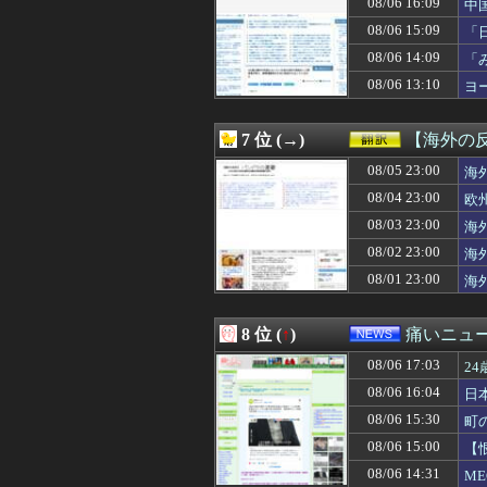
08/06 16:09
中
08/06 16:38
昔の子育てって
08/06 15:09
「
08/06 16:36
学びたい分野のあ
果
08/06 16:35
【唖然】平成前期
08/06 14:09
「
08/06 16:35
アラフィフ正社
か
08/06 13:10
ヨ
08/06 16:35
【悲報】有名漫画
08/06 16:34
【朗報】秋田に日
08/06 16:34
【画像】小学生姫
7 位 (→)
【海外の
08/06 16:33
【NBA】ラメ
08/06 16:33
08/05 23:00
料理中に胸元を火
海
08/06 16:33
美人母「17歳で
08/04 23:00
欧
08/06 16:32
【尾田君抹消】
08/03 23:00
海
08/06 16:31
【悲報】桐谷さん
08/06 16:31
【嗚咽】元嗚咽
08/02 23:00
海
08/06 16:31
【ウマ娘】ルラ
08/01 23:00
海
08/06 16:30
60年代のクラシッ
08/06 16:30
【悲報】高市さん
08/06 16:30
4号機ジジイ「ど
8 位 (
↑
)
痛いニュース
08/06 16:30
【困惑】出張中
08/06 17:03
08/06 16:30
モンハンワイルズSw
2
08/06 16:30
【公示】DeNA
08/06 16:04
日
08/06 16:30
【悲報】韓国在
08/06 15:30
町
08/06 16:29
私「お願いだから
08/06 16:29
高杉吏麒騎手がが
08/06 15:00
【
08/06 16:29
【悲報】みい山作
08/06 14:31
M
08/06 16:27
【画像】本田望