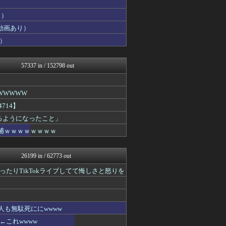
ほんわかMkⅡ
あ艦これ ～艦隊これくしょ...
り）
おにひめちゃんの監視部屋-...
動画あり）
投資ちゃんねる
）
アルファルファモザイク＠ネ...
艦これ速報 艦隊これくしょ...
アナきゃぷ速報
57337 in / 152798 out
VIPPER速報
ラビット速報
コンテンツ・声優 | ラブ...
WWWWW
みそパンNEWS
ふぇー速
714】
ガラパゴスジャパン - 海...
きるようになったこと」
保守速報
逮捕ｗｗｗｗｗｗｗｗ
乃木通 乃木坂46櫻坂46...
Red4 海外の反応まとめ
ポッカキット
26199 in / 62773 out
ファ板速報
カンダタ速報
たりTikTokライブしてて悔しさと怒りを
なんじぇいスタジアム＠なん...
素敵な鬼女様
おにひめちゃんの監視部屋-...
ファ板速報
も無駄死ににwwww
国難にあってもの申す！！
これwwww
日向坂46まとめ速報