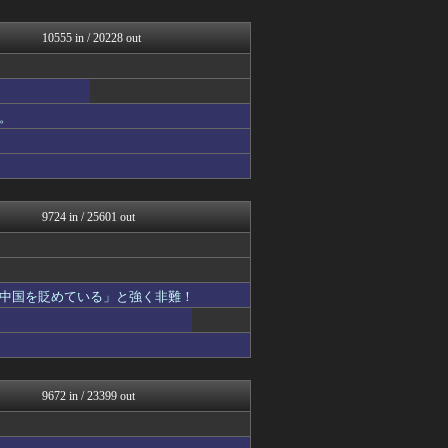
GUNDAM.LOG｜ガン...
mutyunのゲーム+αブ...
PCパーツまとめ
10555 in / 20228 out
凹凸ちゃんねる 発達障害・...
汎用型自作PCまとめ
ヒロイモノ中毒
日向坂46まとめもり～
。
明日は何を食べようか
かんにゅー -韓国の反応-
常識的に考えた
キニ速
バイク速報
9724 in / 25601 out
中国を貶めている」と強く非難！
9672 in / 23399 out