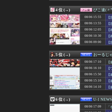
08/06 16:52
【外国人公務員】
08/06 16:52
【速報】かっこいい
4 位 (→)
ぴこ速(〃'
08/06 16:50
【悲劇】20年間
08/06 16:50
『あ～〇〇ねぇ～
08/06 15:55
【
08/06 16:48
Lパチスロ 革命
08/06 13:55
【
08/06 16:47
【速報】堂本光一
08/06 12:05
08/06 16:47
お姫様だっこを夢
【
08/06 16:46
【画像】オタク「
08/06 10:30
【
08/06 16:46
海外「嘘だろ」
08/06 09:00
【
08/06 16:45
底辺高校出身だ
08/06 16:45
母がUFOを見た
08/06 16:45
【画像】超清楚系
5 位 (→)
おーるじ
08/06 16:45
岩合さんの猫の
08/06 16:45
【画像】ポリコ
08/06 17:10
【
08/06 16:43
30歳以上でアル
08/06 16:10
【
08/06 16:42
「みんなで大家さ
が
08/06 15:50
08/06 16:42
熊本･八代港で自
【
08/06 16:40
井上和ちゃん、
08/06 15:10
【
08/06 16:40
【速報】ホロライ
08/06 14:10
【
08/06 16:40
2位『イオン』3
08/06 16:40
経済崩壊の中国・
08/06 16:39
友人「冗談じゃん
6 位 (→)
U-1 NEWS
08/06 16:39
四捨五入したら還
08/06 16:39
アルバイトの教育
08/06 17:09
「
08/06 16:38
【悲報】石破茂さ
看