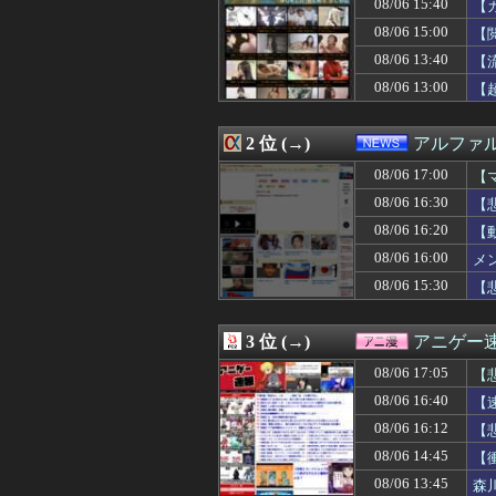
08/06 15:40
【
08/06 17:00
少年ジャンプ、発
08/06 17:00
【艦これ】今か
08/06 15:00
【
08/06 17:00
私の誕生日に旦
08/06 13:40
【
08/06 17:00
偽警察官「お前を
08/06 13:00
08/06 17:00
【マンガワン問題
【
08/06 17:00
【艦これ】彩雲
08/06 17:00
堤礼実アナ 「朗
2 位 (→)
アルファ
08/06 17:00
【動画】アメリ
08/06 17:00
【悲報】ヤニねこ、B
08/06 17:00
【
08/06 17:00
【ラブライブ！
08/06 16:30
【
08/06 17:00
株式投資、若年男
08/06 17:00
英語聞き取れな
08/06 16:20
【動
08/06 17:00
海外「アメリカ
08/06 16:00
メ
08/06 17:00
【速報】毎日新
08/06 15:30
【
08/06 17:00
田村真佑『私の
08/06 17:00
【海外の反応】高
08/06 17:00
【閲覧注意】麻薬
3 位 (→)
アニゲー
08/06 17:00
このスニーカー
08/06 17:00
DSで遊んだゲー
08/06 17:05
【
08/06 16:58
【悲報】横浜De
感
08/06 16:40
【
08/06 16:57
ドラッグストア勤
08/06 16:57
08/06 16:12
食いつくし系の
【
08/06 16:56
RUELLE、女
08/06 14:45
【
08/06 16:55
韓国の飲食店で「
08/06 13:45
森
08/06 16:53
【日向坂46】