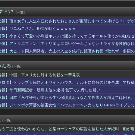
三重県、ぱよくマスコミの総攻撃に屈せず！「県民対象アンケート『...
アスリート調査 1位 中村敬斗（サッカー） 2位 高橋藍（バ...
∇'〃)？
[一覧]
騙し続けた妻…長男は本当の息子じゃなかった。その真実があまりに...
』みたいな言い回しが嫌い。彼女が言った瞬間、イラッときて...
悲報】頂き女子に人生を狂わされたおじさんが復讐にすべてを捧げるヱロゲが
機ヴァルヴレイヴ2の公式スマホゲームアプリが配信開始！アプリ独...
悲報】ヤニねこさん、BPOが動くｗｗｗｗｗ
さん、左目のコンタクトが曇ってしまったため急遽ステージ上で洗う...
見る肥満な私、プールである子供達に「肥満！」「肥満だ！」と騒が...
画像】小さくて可愛い小鳥遊ホシノは腰を持ってオ〇ホールを使うかの様なセ
実際にプレイしたらわかるけどライザは友達って感じで性的な目では...
画像】アトリエファン「アトリエはエロいゲームじゃない！ライザを性的な目
4千万円を恐喝した日本人の手口に海外びっくり仰天！（海外の反応）
悲報】大ヒット同人開発者、売上の入金を銀行に拒否され受け取れず、多額の
けど勉強しまくって上位大学に進学した結果w
って言ってきたんだが…
シンガーソングライター、グラビアが可愛すぎるwwww“虫博士”...
ゃんる
[一覧]
ポストカードが結構あるの
レ卒業のカプコン、スト6に可愛すぎるフィリピン人キャラ実装！
速報】中国、アメリカに対する制裁を一斉発表
バイトしてるおっさんの正体ｗｗ
ワロタ】トランプ大統領とホワイトハウス、ナルトに自分の顔を合成して投稿
ん」約2881億円の債務超過
必要」
衛隊の「病院船」が医療提供開始、診察と薬剤処方…被災者向け大浴...
速報】毎日新聞記者・幾島由佳を逮捕 包丁で夫脅した疑い
湾岸スタジオで警備員に止められるｗ【乃木坂46】
速報】日本「永住許可が出たら生活保護貰おうなんて外国人が増えては困る。
ブのソシャゲ、課金圧がやばすぎて不評になるwwwwwwwwww
速報】ジャンポケ斉藤の被害女性「バウムクーヘン売ったりTikTokライブし
位『ヤオコー』【一番お寿司が美味しいと思うスーパー】1位がこち...
広東省の工場にて経営者が従業員に半年以上給料未払いした挙句高飛...
」彼女「やめてよ…」→居酒屋での悪ノリが原因で、なぜか俺まで責...
.
[一覧]
暦のリアル婆なのに電車で痴漢に遭った。人に言ったら「自意識過剰...
で悩んでる。その人はマニュアルを暗記して機械のように繰り返すロ...
もう二度と使わないからな」と某カーシェアの広告を信じた人が絶叫、船が遅
ん「高市内閣のやり方は強引だ！」支持率下落の理由を指摘 → ﾈ...
板が…