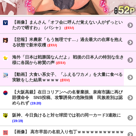
【画像】まんさん「オフ会に呼んだ覚えない人がずっとい
たので晒すわ」（パシャ）
(ｵﾇﾇﾒ)
【悲報】米農家「もう無理です…」過去最大の在庫を抱え
る状態で新米収穫
(ｵﾇﾇﾒ)
海外「日本は戦勝国なんだよ」 戦後の日本人の特別な生き
様に各国から称賛の声
(ｵﾇﾇﾒ)
【動画】大食い系女子、「ふえるワカメ」を大量に食べる
実験をした結果ｗｗｗｗ
(ｵﾇﾇﾒ)
【大阪高裁】在日コリアンへの名誉棄損、泉南市議に再び
賠償命令 SNS投稿、攻撃誘発の危険指摘 民族差別は認
められず
(19:20)
阪神、今日負けると対セ球団では初の同一カード3連敗に
(19:19)
【画像】 高市早苗の名前入り包丁ｗｗｗｗｗｗｗｗｗｗｗ