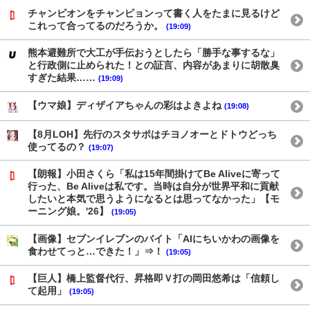
チャンピオンをチャンピョンって書く人をたまに見るけど
これって合ってるのだろうか。
(19:09)
熊本避難所で大工が手伝おうとしたら「勝手な事するな」
と行政側に止められた！との証言、内容があまりに胡散臭
すぎた結果……
(19:09)
【ウマ娘】ディザイアちゃんの彩はよきよね
(19:08)
【8月LOH】先行のスタサポはチヨノオーとドトウどっち
使ってるの？
(19:07)
【朗報】小田さくら「私は15年間掛けてBe Aliveに寄って
行った、Be Aliveは私です。当時は自分が世界平和に貢献
したいと本気で思うようになるとは思ってなかった」【モ
ーニング娘。'26】
(19:05)
【画像】セブンイレブンのバイト「AIにちいかわの画像を
食わせてっと…できた！」⇒！
(19:05)
【巨人】橋上監督代行、昇格即Ｖ打の岡田悠希は「信頼し
て起用」
(19:05)