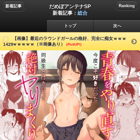
だめぽアンテナSP
Ranking
新着記事
新着記事：
総合
トップ
次へ
【画像】最近のラウンドガールの格好、完全に痴女ｗｗｗ
ｗｗｗｗｗ（※画像あり）
(PickUP!)