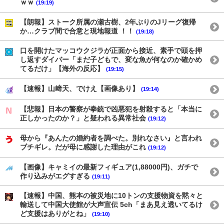
ｗｗ
(19:19)
【朗報】ストーク所属の瀬古樹、2年ぶりのJリーグ復帰
か…クラブ間で合意と現地報道 ！！
(19:18)
口を開けたマッコウクジラが正面から接近、素手で頭を押
し返すダイバー「まだ子どもで、変な魚が何なのか確かめ
てるだけ」【海外の反応】
(19:15)
【速報】山﨑天、でけえ【画像あり】
(19:14)
【悲報】日本の警察が拳銃で凶悪犯を射殺すると「本当に
正しかったのか？」と疑われる異常社会
(19:12)
母から『あんたの婚約者を調べた。別れなさい』と言われ
ブチギレ。だが母に感謝した理由がこれ
(19:12)
【画像】キャミイの最新フィギュア(1,88000円)、ガチで
作り込みがエグすぎる
(19:11)
【速報】中国、熊本の被災地に10トンの支援物資を黙々と
輸送して中国大使館が大声宣伝 5ch「まあ見え透いてるけ
ど支援はありがとね」
(19:10)