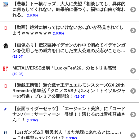
【悲報】トー横キッズ、大人に失望「相談しても、具体的
に何もしてくれない。結果的に傷つく。福祉は自由が奪わ
れる」
(19:05)
【動画】絶対に触ってはいけないお○ぱいが発見されてし
まうｗｗｗｗｗｗｗ
(19:05)
【画像あり】伝説巨神イデオンの作中で初めてイデオンガ
ンを使用しその威力を目にした主人公達の反応がこちら…
(19:04)
METALVERSE出演「LuckyFes’26」のセトリ＆感想
(19:03)
【遊戯王情報】遊☆戯☆王デュエルモンスターズGX 20th
Remaster第69話「クロノスVSナポレオン！トイソルジャ
ーの行進」プレミア公開開始！
(19:03)
【仮面ライダーゼッツ】「エージェント美浪」に「コード
ナンバー：サーティーン」登場！！演じるのは青柳尊哉さ
ん！！
(19:02)
【1stガンダム】難民老人「また地球に来れるとは……」
←これ連邦もヤバくない？
(19:02)