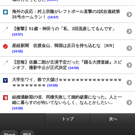
海外の反応：村上宗隆がレフトポール直撃の2試合連続第
26号ホームラン！
(14:57)
【衝撃】51歳・神田うの「私、3回流産してるんです」
(14:57)
産経新聞 佐渡金山、韓国は反日を持ち込むな ［8/9］
(14:55)
【悲報】佐藤二朗が主演予定だった『踊る大捜査線』スピ
ンオフ、撮影中止が正式決定
(14:50)
大学生ワイ、株で大儲けｗｗｗｗｗｗｗｗｗｗｗｗｗｗｗ
ｗｗｗｗｗｗｗｗ
(14:50)
結婚適齢期の頃、同棲失敗して婚約破棄になった。人と一
緒に暮らすのが向いてないらしく、なんとかしたい...
(14:50)
トップ
次へ
About
RSS