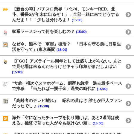
【新台の噂】パチスロ業界「バジ4、モンキーRED、北
斗、番長5が年末に出るぞ！」←全部一緒に来てどうする
んだよ！！！少しは分けろよ！
(15:00)
家系ラーメンって何を楽しむの？
(15:00)
なぜ今、熊本で「軍都」復活？ 「日本を守る前に日常生
活を守って」(東京新聞
(15:00)
【FGO】アズライール周年としては盛り上がらない。あと
で見せ場は来るんだろうけどキャラ印象がまだしょぼい
(15:00)
”サ終” 相次ぐスマホゲーム、倒産も急増 過去最多ペース
で推移 「当たれば一攫千金」過去の時代に
(15:00)
「高齢者のテレビ離れ」 昭和の昔はさ 誰もが巨人ファン
だったでしょ
(15:00)
海外「空になったチューブを切り開けば、あと2週間は使
える」極貧で育った人が今も抜けない癖…
(15:00)