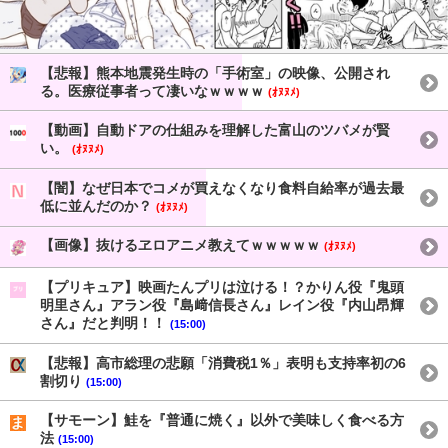
【悲報】熊本地震発生時の「手術室」の映像、公開され
る。医療従事者って凄いなｗｗｗｗ
(ｵﾇﾇﾒ)
【動画】自動ドアの仕組みを理解した富山のツバメが賢
い。
(ｵﾇﾇﾒ)
【闇】なぜ日本でコメが買えなくなり食料自給率が過去最
低に並んだのか？
(ｵﾇﾇﾒ)
【画像】抜けるヱロアニメ教えてｗｗｗｗｗ
(ｵﾇﾇﾒ)
【プリキュア】映画たんプリは泣ける！？かりん役『鬼頭
明里さん』アラン役『島﨑信長さん』レイン役『内山昂輝
さん』だと判明！！
(15:00)
【悲報】高市総理の悲願「消費税1％」表明も支持率初の6
割切り
(15:00)
【サモーン】鮭を『普通に焼く』以外で美味しく食べる方
法
(15:00)