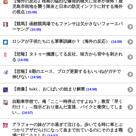
【海外の反応】桜島の猛烈な爆発的噴火に世界が畏怖！鹿
児島市街地を襲う降灰と日本の防災インフラに対する海外
の視点
(15:00)
【競馬】函館競馬場でもファンサは欠かさないフォーエバ
ーヤング
(15:00)
ロシアが子供たちにも軍事訓練か？（海外の反応）
(14:59)
【悲報】タトゥー擁護してる反社、味方から背中を刺され
る
(14:59)
【悲報】6期のエース、ブログ更新するもいいねがガチで
伸びない
(14:58)
【画像】tuki.、お〇ぱいの始まり解禁
(14:58)
自動車学校で。俺「ここ一時停止ですよね？」教官「早く
行け！」→指示どおり進んだ直後、バイクと衝突してしま
い…
(14:57)
アラフォーの妹がアホ過ぎて泣ける。歩いてる時に車とぶ
つかりアザだらけになって血まで出ているのにそのまま職
場に行こうとした
(14:57)