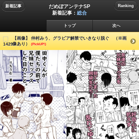
だめぽアンテナSP
Ranking
新着記事
新着記事：
総合
トップ
次へ
【画像】 仲村みう、グラビア解禁でいきなり脱ぐ （※画
像あり）
(PickUP!)