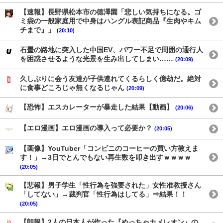
【速報】長野県松本市の徳澤園「悲しい気持ちになる。ゴ
ミ袋の一般家庭用で中身はハングル表記商品『生肉やキム
チまで』」
(20:10)
石畳の路地に突入した中国EV、パワー不足で周囲の通行人
を困惑させるような光景を生み出してしまい……
(20:09)
久しぶりに会う友達が子供連れてくるらしく億劫だ。絶対
に食事どころじゃ無くなるじゃん
(20:09)
【恐怖】エスカレーターが暴走した結果【動画】
(20:06)
【エロ漫画】エロ漫画の導入って必要か？
(20:05)
【画像】YouTuber「コンビニのコーヒーの買い方教えま
す！」→3日でとんでもない再生数を叩き出すｗｗｗｗ
(20:05)
【悲報】男子学生「性行為を強要された」女性准教授さん
「してない」→裁判官「性行為はしてる」⇒結果！！
(20:05)
【朗報】2人の日本人が作った『めっちゃカメレオン』の