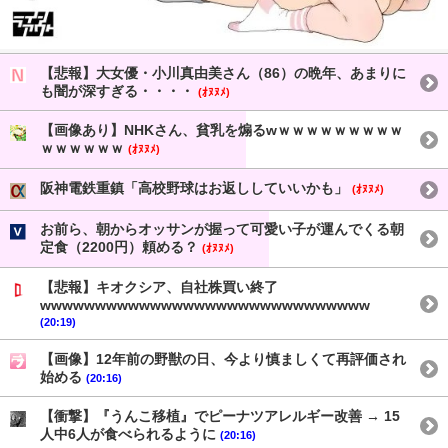
【悲報】大女優・小川真由美さん（86）の晩年、あまりに
も闇が深すぎる・・・・
(ｵﾇﾇﾒ)
【画像あり】NHKさん、貧乳を煽るwｗｗｗｗｗｗｗｗｗ
ｗｗｗｗｗｗ
(ｵﾇﾇﾒ)
阪神電鉄重鎮「高校野球はお返ししていいかも」
(ｵﾇﾇﾒ)
お前ら、朝からオッサンが握って可愛い子が運んでくる朝
定食（2200円）頼める？
(ｵﾇﾇﾒ)
【悲報】キオクシア、自社株買い終了
wwwwwwwwwwwwwwwwwwwwwwwwwwwwww
(20:19)
【画像】12年前の野獣の日、今より慎ましくて再評価され
始める
(20:16)
【衝撃】『うんこ移植』でピーナツアレルギー改善 → 15
人中6人が食べられるように
(20:16)