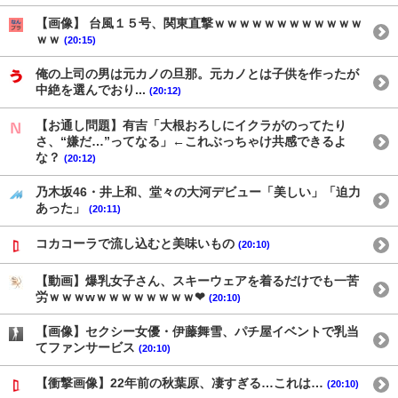
【画像】 台風１５号、関東直撃ｗｗｗｗｗｗｗｗｗｗｗｗ
ｗｗ
(20:15)
俺の上司の男は元カノの旦那。元カノとは子供を作ったが
中絶を選んでおり...
(20:12)
【お通し問題】有吉「大根おろしにイクラがのってたり
さ、“嫌だ…”ってなる」←これぶっちゃけ共感できるよ
な？
(20:12)
乃木坂46・井上和、堂々の大河デビュー「美しい」「迫力
あった」
(20:11)
コカコーラで流し込むと美味いもの
(20:10)
【動画】爆乳女子さん、スキーウェアを着るだけでも一苦
労ｗｗｗwｗｗｗｗｗｗｗｗ❤
(20:10)
【画像】セクシー女優・伊藤舞雪、パチ屋イベントで乳当
てファンサービス
(20:10)
【衝撃画像】22年前の秋葉原、凄すぎる…これは…
(20:10)