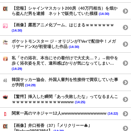
【悲報】シャインマスカット200房（40万円相当）を畑か
ら盗んだ男を逮捕 ネットで販売していた模様
(14:30)
【画像】露悪アニメ化ブーム、はじまるｗｗｗｗｗｗｗ
(14:30)
ポケットモンスター ジ・オリジンがTVerで配信中！メガ
リザードンXが初登場した作品
(14:30)
私「その浴衣、本当にその着付けで大丈夫…？」→街中を
歩く浴衣姿を見て、違和感ばかりが気になってしまい…
(14:29)
韓国サッカー協会、外国人審判を性接待で買収していた事
が判明
(14:29)
【驚愕】挿入した瞬間「あっ失敗したな」ってなるまんこ
ｗｗｗｗｗｗｗｗｗｗｗｗwwww
(14:25)
関東一高のマネジャー12人wwwwwwwwwwwwww
(14:22)
【画像】井口裕香（37）｢メリクリーー🎄｣
【Pickup08082954】
(14:20)