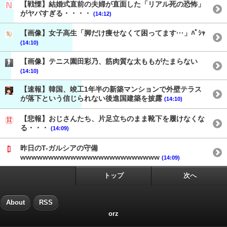
【戦慄】結婚式直前の夫婦が直面した「リアル死の恐怖」
がヤバすぎる・・・・
(14:12)
【画像】女子高生「脚だけ痩せなくて困ってます···」ﾊﾟｼｬ
(14:10)
【画像】テニス園田彩乃、筋肉質な太ももがたまらない
(14:10)
【速報】韓国、竣工1年半の新築マンションで外壁テラス
が落下という信じられない後進国建築を披露
(14:10)
【悲報】おじさんたち、片足立ちのまま靴下を履けなくな
る・・・
(14:09)
昨日のT-ガルシアの守備
wwwwwwwwwwwwwwwwwwwwwwwww
(14:09)
トップ
次へ
About
RSS
orz