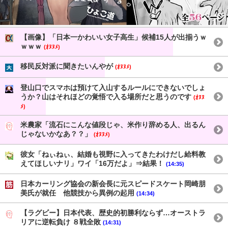
【画像】「日本一かわいい女子高生」候補15人が出揃うｗ
ｗｗｗ
(ｵﾇﾇﾒ)
移民反対派に聞きたいんやが
(ｵﾇﾇﾒ)
登山口でスマホは預けて入山するルールにできないでしょ
うか？山はそれほどの覚悟で入る場所だと思うのです
(ｵﾇﾇ
ﾒ)
米農家「流石にこんな値段じゃ、米作り辞める人、出るん
じゃないかなあ？？」
(ｵﾇﾇﾒ)
彼女「ねぃねぃ、結婚も視野に入ってきたわけだし給料教
えてほしいナリ」ワイ「16万だよ」⇒結果！
(14:35)
日本カーリング協会の新会長に元スピードスケート岡崎朋
美氏が就任 他競技から異例の起用
(14:34)
【ラグビー】日本代表、歴史的初勝利ならず…オーストラ
リアに逆転負け ８戦全敗
(14:31)