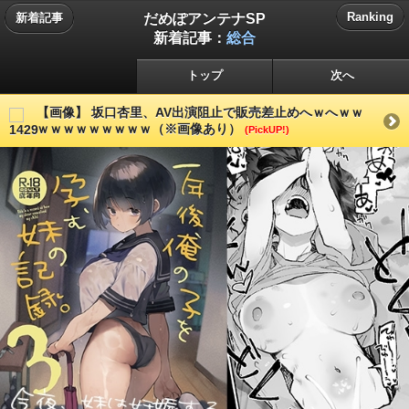
だめぽアンテナSP
Ranking
新着記事
新着記事：
総合
トップ
次へ
【画像】 坂口杏里、AV出演阻止で販売差止めへｗへｗｗ
ｗｗｗｗｗｗｗｗｗ（※画像あり）
(PickUP!)