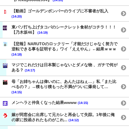
【動画】ゴールデンボンバーのライブに不審者が乱入
(14:20)
東パソ打ち上げタコパのシークレット食材がコチラ！！！
【乃木坂46】
(14:19)
【悲報】NARUTOのロックリー「才能だけじゃなく努力で
逆転できる事を証明する」ワイ「ええやん」←結果ｗｗｗ
(14:18)
マジでこれだけは日本製じゃないとダメな物 、ガチで何が
ある？
(14:17)
母「お姉ちゃんは偉いのに、あんたはねぇ…」私「また比
べるの？」→積もり積もった不満がついに爆発して…
(14:15)
メンヘラと仲良くなった結果wwww
(14:15)
嫁が同窓会に出席して元カレと再会して失踪。1年後に俺
の家に投函されたものがこれ...
(14:12)