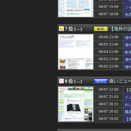
08/07 21:48
【困惑】MARC
08/07 21:47
【さようなら】
08/07 19:09
ジ
08/07 21:47
【男女差ある？
08/07 18:09
化
08/07 21:47
ラジオ体操の景
08/07 21:46
【J1第1節 横
08/07 21:45
【日向坂46】おひ
7 位 (→)
【海外の
08/07 21:45
【超悲報】Z新
08/07 21:45
08/06 23:00
「攻殻機動隊」5
海
08/07 21:45
【悲報】ネット民
08/05 23:00
海
08/07 21:44
【質問】おまえ
08/04 23:00
欧
08/07 21:44
【衝撃】DAZN
08/07 21:44
週休3日(平日1日
08/03 23:00
海
08/07 21:44
団塊世代の完全引
08/02 23:00
海
08/07 21:42
【バルス】米雇用
08/07 21:41
【速報】超かぐや
08/07 21:41
ロシア外務省報
8 位 (→)
痛いニュース
08/07 21:40
｢乃木坂あそぶだ
08/07 22:00
08/07 21:40
【衝撃】北海道江
【
08/07 21:40
【画像】暴走族
損
08/07 21:03
ド
08/07 21:40
最新のゲノム解析
08/07 20:31
れ
08/07 21:40
【速報】京大病
08/07 21:39
【衝撃】風俗嬢
08/07 20:02
職
08/07 21:39
大谷翔平が今永
08/07 19:02
【
08/07 21:39
旦那が知らない間
に
08/07 21:39
栃木トヨタ主催の