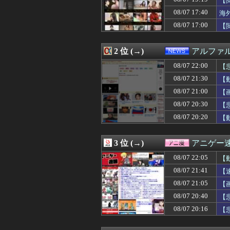
【
08/07 22:00
【ラブライブ！】
08/07 17:40
海
08/07 22:00
【ホロライブ】
08/07 17:00
08/07 22:00
【悲報】17歳で
【
08/07 22:00
【艦これ】水着川
08/07 22:00
【衝撃】ドラクエ
2 位 (→)
アルファ
08/07 22:00
もしかして、マ
08/07 22:00
格闘タイプって何
08/07 22:00
【
08/07 22:00
【朗報】オワコン
08/07 21:30
【
08/07 22:00
【芸能】元EXI
08/07 22:00
【悲報】AI推進
08/07 21:00
【
08/07 22:00
【J1第1節 G
08/07 20:30
【
08/07 22:00
「米国の民間組織
08/07 20:20
【
08/07 22:00
【画像】カップ
08/07 22:00
たいじってなん
08/07 22:00
【画像】JKダ
3 位 (→)
アニゲー
08/07 22:00
【米大学校研究】
08/07 22:00
【速報】サウジ 
08/07 22:05
【
08/07 22:00
海外「消火栓も
08/07 21:41
【
08/07 22:00
【動画】逃げる
08/07 22:00
08/07 21:05
佐藤璃果さん、ワ
【
08/07 22:00
【鹿児島】突然右
08/07 20:40
【
08/07 22:00
中日 ナゴヤ球場
08/07 20:16
【
08/07 22:00
海外「子宮頸部
08/07 22:00
面白い単発モノ
08/07 22:00
韓国人「李在明大