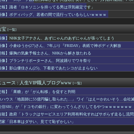
のオデット強過ぎだろ 瑞希オデットが予想以上に使えそうで良かっ...
ーエンブレム最新作、キャラクターカスタマイズで「あなたの姿を選...
悲報】識者「ロキソニンを持ってる男は浮気確定です」
「男ってこういうので興奮するんでしょ？」→何かがおかしいｗｗｗｗ
画像】ボディバッグ、若者の間で流行っているらしいｗｗｗｗ
すぎる…L寸10個パックでなんと税込398円へ
ps。しかもL型エンジン…このS31Zいくらかかってるんだ…
ズ】アセンダンスではナタ君とか一癖ある姉さんたちじゃなくてプラ...
お宝
[一覧]
が通りに現れたとき、誰でも逃げ込めるように」北緯78度の町が家...
画像】NHK女子アナさん、あずにゃんのあずにゃんが張ってしまう
オサンシャイン』とかいう神ゲー
これにしようかな」母「良いね！」→母「みんな聞いて！ヒントは花...
画像】小倉ゆうか(27)さん、7年ぶり『FRIDAY』表紙で神ボディ大解放
とんでもないフィギュアを出してしまう
朗報】爆胸の気象予報士さん、NHKから解き放たれる
巡る防衛相発言を批判、横浜駅西口で市民ら #高市小泉麻生めちゃ...
ーグ順位表｜2位浮上…日ハムの現在順位がこちら
画像】ブランチリポーターさん、阿波踊りでワキ祭り
れぞれの坂道から選抜して合同で企画やります！』←これが最悪だよな
画像】影山優佳さん(25)、下着姿であたシコが止まらない
何故か名古屋に殺到。人口増加数が全国一位にｗｗｗｗｗｗｗｗｗｗ
季ワースト借金16。森下7回2失点の好投も反撃は石原タイムリー...
ジャンプのグッズ(43億円分)を注文し全てキャンセルした女逮捕...
ュース : 人生VIP職人ブログwww
[一覧]
ン集合（2026.8.7）
悲報】「果糖」が「がん転移」を促すと判明
クス18回戦】オリックスが山中稜真、西川龍馬、来田涼斗に一発！...
ツ観戦に興味がない人は頭が良い」とかいう内容の動画、バズりまく...
水ハウス「地面師に55億円騙し取られた…」 ワイ「はえーかわいそう…会社
てから女子のワイに対する接し方が明らかに変わったwwww
住信SBI」が「ドコモの銀行」に変わってうんざりしてるやつｗｗｗｗｗｗｗ
OOONDS小島はなが雨ノ森 川海に、大坪茉乃と杉山結菜がC...
有能】政府「トラックはサービスエリア利用有料化すればサボらず走るし流問
ど別れた方がいいか迷ってる
VP」岡本vs鈴木の日本人対決はカブスの劇的サヨナラ勝利！（海...
門家「日本車はダサい、見てて恥ずかしい」
り自殺中に失禁する美少女達の動画を見て興奮する男達が存在するら...
高いなあAndroidに変えるか・・・おっこれええやん！」→...