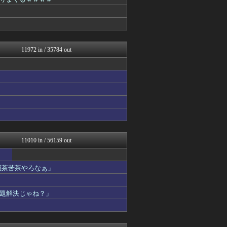
原神速報 | GENSHI...
ルフレch. - ファイア...
アルファルファモザイク＠ネ...
妹はVIPPER
ゆめ痛 -自動車まとめブロ...
モンハンまとめ速報【モンハ...
11972 in / 35784 out
みんな知ってた？【海外の反...
カンダタ速報
修羅場ハザード -復讐・D...
漫画まとめ速報
日本第一！ニュース録
ファイターズ王国＠日ハムま...
乃木坂46まとめ 乃木りん...
なんJクエスト
広島東洋カープまとめブログ...
ぶる速-VIP
11010 in / 56159 out
やみ速@なんJ西武まとめ
なんじぇいスタジアム＠なん...
わんこーる速報！
滅茶苦茶やろなぁ」
バズッター速報
℃-ute派なんday
題解決じゃね？」
はーとログ
わーすぽ 海外の反応
ポッカキット
りぷらい速報