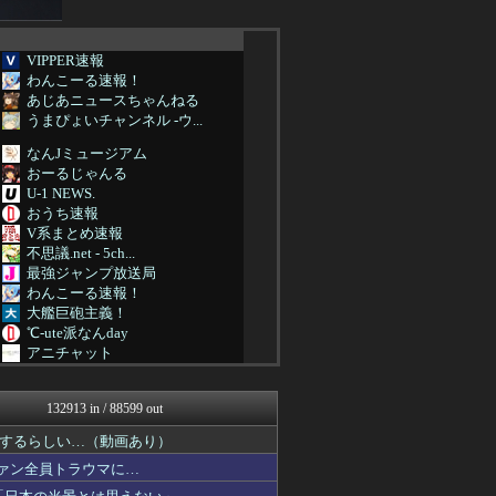
VIPPER速報
わんこーる速報！
あじあニュースちゃんねる
うまぴょいチャンネル -ウ...
なんJミュージアム
おーるじゃんる
U-1 NEWS.
おうち速報
V系まとめ速報
不思議.net - 5ch...
最強ジャンプ放送局
わんこーる速報！
大艦巨砲主義！
℃-ute派なんday
アニチャット
アニゲー速報
パチンコ・パチスロ.com
132913 in / 88599 out
女子アナお宝画像速報－5c...
PCパーツまとめ
するらしい…（動画あり）
凹凸ちゃんねる 発達障害・...
ファン全員トラウマに…
はろわるど
ウマ娘まとめ速報うまろぐ