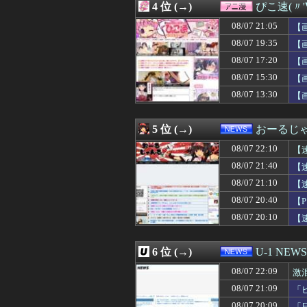
4 位 (→)
ぴこ速(〃'
08/07 22:00
【画像】NHK
08/07 22:00
【Kindle漫画
08/07 21:05
【
08/07 22:00
RPGの敵キャラ
08/07 19:35
【
08/07 21:59
【ガンダム】難民
08/07 17:20
08/07 21:58
【朗報】五百城茉
【
08/07 21:58
【ホロライブ】ト
08/07 15:30
【
08/07 21:57
児童相談所の前に
08/07 13:30
【
08/07 21:57
埼玉俺「オイ！田
08/07 21:57
楽天ノーコン軍
08/07 21:57
【人生】「不満
5 位 (→)
おーるじ
08/07 21:56
【悲報】女さん
08/07 21:55
【悲報】タイミ
08/07 22:10
【
08/07 21:55
中国メディア 中
08/07 21:40
【
08/07 21:54
あの人のことが
08/07 21:10
08/07 21:54
【速報】日向坂4
【
08/07 21:52
【悲報】お前らさ
08/07 20:40
【
08/07 21:52
80代男性「足
08/07 20:10
【
08/07 21:51
【速報】日向坂4
08/07 21:51
阪神ファン、反
08/07 21:50
阪神・藤川監督「
6 位 (→)
U-1 NEWS
08/07 21:50
【画像】道重さゆ
08/07 21:50
【動画】ショート
08/07 22:09
激
08/07 21:50
【超悲報】Z新
08/07 21:09
「
08/07 21:48
【衝撃】RPG四
08/07 20:09
「