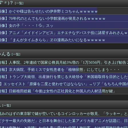
∇'〃)？
[一覧]
女子アナさん、あずにゃんのあずにゃんが張ってしまう
セール】塀内 夏子のJドリームや本日のバーガーが安い！リアル...
画像】かぐや様は告らせたいの伊井野ミコちゃんｗｗｗｗｗ
の「毒無効」「混乱無効」みたいなのって冷静に考えるとおかしいよ...
画像】70年代のとんでもない小学館漫画が発見されるｗｗｗｗｗ
の老人が地球に来れたこと喜んでてアレ？連邦もやってることヤバく...
央さん、めざましテレビ出演wwwwwww
画像】女の子「・・・！💦」スッ
ワ様3D新衣装くっぞ！
画像】アニメ「メイドインアビス」エチエチなデバステ役に諸星すみれさんｗ
子供を放置して帰宅。児相から連絡が来ても、もう養育する意思が無...
画像】「まんがタイムきらら」ヱロ漫画みたいになるｗｗｗｗｗ
舎モン！w」大阪人「...埼玉言うほど栄えてないやん」俺「でも...
団、5死球当ててサヨナラ負けｗ
はないのに幸せじゃない」って贅沢だと思いますか？
ゃんる
[一覧]
「男で痛み止め持ってるやつはゲイ」ｗｗｗｗｗｗｗｗｗｗ
ー虐めが流行ってる模様
速報】人事院、2年連続で国家公務員月給3%増の「1万5056円」引き上げ勧告 
国製の「プレハブ住宅」に世界から注文が殺到 その理由は？[8/...
速報】京大病院、手術ミスで女性患者を「植物状態」にしてしまう・・・
好きだと自覚するとき
6、18thシングル『イチャイチャ虫』の発売が決定！！
速報】トランプ大統領、出産旅行を禁じる大統領令「米国籍取得を目的とした
ん、ずっと「今PC買うのは時期が悪い」って言ってないか？・・・...
P】エッセイスト「原爆を二度と使わせてはならない」→リプ「もちろん中国
がすべってアクセルを踏んでしまった」駐車場の壁に衝突
速報】日銀植田総裁「今後は女性の正社員化と外国人の人材活用が鍵」
6 18thシングル『イチャイチャ虫』発表
省会（中日に逆転負け）
今までしっかりやってきてましたから」 九回に３失点で救援失敗の...
.
[一覧]
みちゃん(29)のあたシコミニスカートｗｗｗｗｗｗｗｗｗｗ
スリーパー堀大輔、高須クリニック息子にマジギレ！怖すぎると話題...
混みのはずの東京駅で鍵が空いているコインロッカーが散見、「ラッキー」と
入社員、意地でも9月の社員旅行の計画をやらないｗｗｗ
ピクサー最大の失敗だ」と日本を舞台にした某アメリカ産アニメが話題に、日
大難関「ロンダルキアの洞窟」「ウィーグラフ一騎打ち」「真ムドー...
日本は危険だ」と吹聴したのを真に受けた中国人旅行客、だが代替旅行先が日