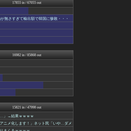
鷹速@ホークスまとめブログ
17855 in / 67055 out
かせまと！
なんじぇいスタジアム＠なん...
なんJクエスト
物が無さすぎて輸出額で韓国に惨敗・・・
プリキュアのまとめ
【サッカー まとめ】サカラ...
WorldFootball...
スコールちゃんねる｜２ちゃ...
NO FOOTY NO L...
不思議.net - 5ch...
海外トークログ
16982 in / 85868 out
WorldFootball...
筋肉速報
馬鳥速報
VIPPER速報
ふぇー速
えっ!?またここのサイト?
いたしん！
なんJクエスト
海外さんいらっしゃい 海外...
BIPブログ
15821 in / 47998 out
コリアル
「…」→結果ｗｗｗｗ
気団談
【2ch】ニュー速クオリテ...
アニメ化します！」ネット民「いや…ダメ
キニ速
りまくるｗｗｗｗ