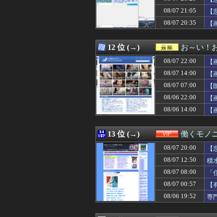
08/07 21:30
【原神】先行動画
08/07 21:05
08/07 21:30
【悲報】ファイア
【
08/07 21:30
【動画】女さん
08/07 20:35
【
08/07 21:30
【悲報】鶏卵、高
08/07 21:30
過給なしで420
08/07 21:30
【モンハンワイル
12 位 (→)
お～い！
08/07 21:30
「ホッキョクグマ
08/07 22:00
【
08/07 21:30
『スーパーマリ
08/07 21:29
私「子供の名前は
08/07 14:00
【
08/07 21:29
FGOさん、また
08/07 07:00
【
08/07 21:29
「小泉やめろ」核
08/06 22:00
08/07 21:28
【8/7】パ・リ
【
08/07 21:28
青葉坂46『そ
08/06 14:00
【
08/07 21:28
【謎】日本人、
08/07 21:27
カープ3連敗で今
08/07 21:27
【悲報】週間少年
13 位 (→)
働くモノニ
08/07 21:26
【３連敗】西武ファ
08/07 20:00
【
08/07 21:26
【ロッテ対オリッ
08/07 21:25
【悲報】「スポー
08/07 12:50
積
08/07 21:25
【驚愕】おな禁し
08/07 08:00
「
08/07 21:23
【速報】BEYOO
08/07 00:57
【
08/07 21:22
彼女を好きだけ
08/07 21:21
海外「PCAがM
08/06 19:52
専
08/07 21:21
【閲覧注意】首吊
08/07 21:21
ワイ「iPhone