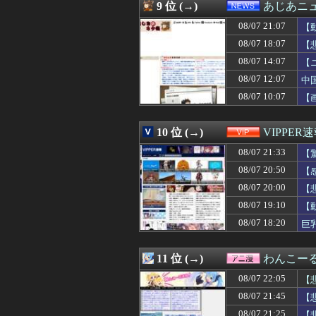
08/07 21:38
山本恵大の右肘
9 位 (→)
あじあニ
08/07 21:37
検索したら「A
08/07 21:07
08/07 21:36
【セ順位】虎=兎-==
【
08/07 21:36
【爆笑】温泉の
08/07 18:07
【
08/07 21:35
【名探偵プリキ
08/07 14:07
【
08/07 21:35
【悲報】冨安加
08/07 21:35
◆Ｊ１◆1節 横浜
08/07 12:07
中
08/07 21:35
【朗報】八田與一
08/07 10:07
【
08/07 21:35
外国人「日本の未
08/07 21:35
【画像あり】弱
08/07 21:35
韓国人「この夏、
10 位 (→)
VIPPER
08/07 21:34
◆Ｊ１◆1節 G大
08/07 21:33
【
08/07 21:34
愛煙家・岸谷蘭丸
08/07 21:33
【FF14】Swi
08/07 20:50
【
08/07 21:33
【驚愕】動物さ
08/07 20:00
【
08/07 21:33
「お金大好き！
08/07 21:33
08/07 19:10
【ｼｺ画像】ナ
【
08/07 21:32
【画像】BOMB
08/07 18:20
巨
08/07 21:32
【悲報】「戦争っ
08/07 21:32
引退後の日本の
08/07 21:31
【画像】中学生に
11 位 (→)
わんこー
08/07 21:31
韓国人「我が国
08/07 22:05
【
08/07 21:31
「女子トイレに
08/07 21:30
【朗報】ヒカキン
08/07 21:45
【
08/07 21:30
【悲報】手術中
だ
08/07 21:25
【